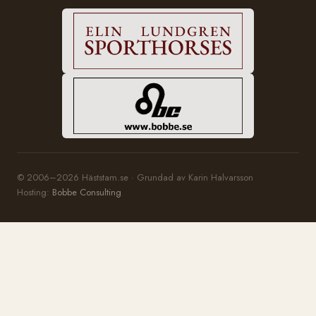
© 2006–2026 Häststam.se · Grundad av Karin Halvarsson
Hosting:
Bobbe Consulting