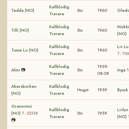
Kallblodig
Tedda (NO)
Sto
1960
Gledd
Travare
Kallblodig
Mokk
Tilli (NO)
Sto
1960
Travare
(NO)
Kallblodig
Liv L
Tusse Lu (NO)
Sto
1960
Travare
T- 115
Kallblodig
1959-
Almi
📷
Sto
Inga
1
Travare
08-08
Akersborken
Kallblodig
Hingst
1959
Bysså
(NO)
Travare
Gransvinni
Kallblodig
Livlyn
(NO)
Sto
1959
T- 22138
Travare
(NO)
📷