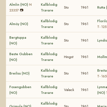
Almlin (NO)
Kallblodig
N
Sto
1961
Rutta
📷
Travare
23357
Kallblodig
Floril
Almöy (NO)
Sto
1961
Travare
T- 125
Bergtuppa
Kallblodig
Sto
1961
Lyndi
(NO)
Travare
Beste Gubben
Kallblodig
Hingst
1961
Mollm
(NO)
Travare
Kallblodig
Breit
Breiliss (NO)
Sto
1961
Travare
T- 16
Fosengubben
Kallblodig
Lynma
Valack
1961
(NO)
Travare
(NO)
Kallblodig
Grimula (NO)
Sto
1961
Marja