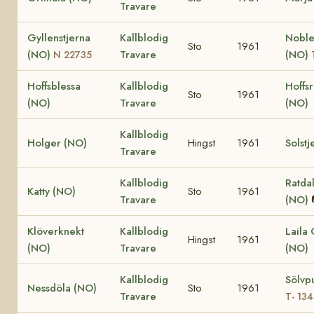
Travare
Gyllenstjerna
Kallblodig
Noble
Sto
1961
(NO)
Travare
(NO)
N 22735
Hoffsblessa
Kallblodig
Hoffs
Sto
1961
(NO)
Travare
(NO)
Kallblodig
Holger (NO)
Hingst
1961
Solstj
Travare
Kallblodig
Ratda
Katty (NO)
Sto
1961
Travare
(NO)
Klöverknekt
Kallblodig
Laila
Hingst
1961
(NO)
Travare
(NO)
Kallblodig
Sölvp
Nessdöla (NO)
Sto
1961
Travare
T- 13