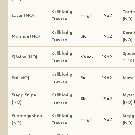
Kallblodig
Tordis
Lavar (NO)
Hingst
1962
Travare
(NO)
Kallblodig
Kora 
Morinda (NO)
Sto
1962
Travare
(NO)
Kallblodig
Sjödi
Sjövinn (NO)
Valack
1962
Travare
T- 13
Kallblodig
Sol (NO)
Sto
1962
Maya 
Travare
Stegg Snipa
Kallblodig
Myrsn
Sto
1962
(NO)
Travare
(NO)
Stjernegubben
Kallblodig
Stegg
Hingst
1962
(NO)
Travare
(NO)