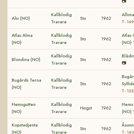
📷
Kallblodig
Allim
Alsi (NO)
Sto
1962
Travare
T- 14
Atlas Alma
Kallblodig
Atlas
Sto
1962
(NO)
Travare
(NO)
Kallblodig
Blådi
Blondina (NO)
Sto
1962
Travare
📷
Bugår
Bugårds Terna
Kallblodig
Sto
1962
Sylfi
(NO)
Travare
T- 135
Hemsgutten
Kallblodig
Hems 
Hingst
1962
(NO)
Travare
(NO)
Kopstadjenta
Kallblodig
Åsunn
Sto
1962
(NO)
Travare
T- 14