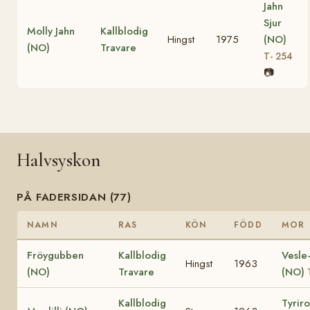
Jahn
Sjur
Molly Jahn
Kallblodig
Hingst
1975
(NO)
(NO)
Travare
T- 254
📷
Halvsyskon
PÅ FADERSIDAN (77)
NAMN
RAS
KÖN
FÖDD
MOR
Fröygubben
Kallblodig
Vesle-
Hingst
1963
(NO)
Travare
(NO)
Kallblodig
Tyrir