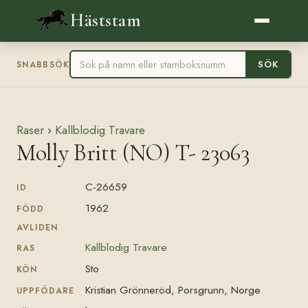
Häststam
SÖK
SNABBSÖK
Raser
›
Kallblodig Travare
Molly Britt (NO) T- 23063
C-26659
ID
1962
FÖDD
AVLIDEN
Kallblodig Travare
RAS
Sto
KÖN
Kristian Grönneröd, Porsgrunn, Norge
UPPFÖDARE