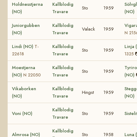
Holdnesstjerna
Kallblodig
Sölvg
Sto
1959
(NO)
Travare
(NO)
Juniorgubben
Kallblodig
Vigar
Valack
1959
(NO)
Travare
N 215
Lindi (NO)
Kallblodig
Linja
T-
Sto
1959
Travare
22618
1325
Moestjerna
Kallblodig
Tyrir
Sto
1959
(NO)
Travare
(NO)
N 22050
Vikaborken
Kallblodig
Stegg
Hingst
1959
(NO)
Travare
(NO)
Kallblodig
Voni (NO)
Sto
1959
Sistel
Travare
Kallblodig
Almrosa (NO)
Sto
1958
Luna 