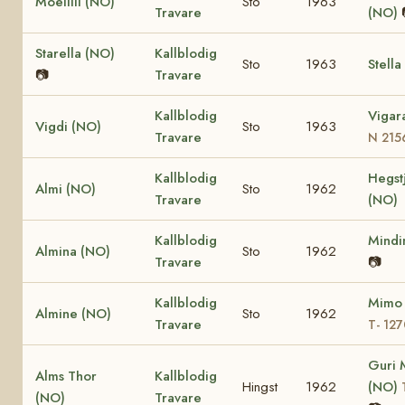
Moelilli (NO)
Sto
1963
Travare
(NO)
Starella (NO)
Kallblodig
Sto
1963
Stella
📷
Travare
Kallblodig
Vigar
Vigdi (NO)
Sto
1963
Travare
N 215
Kallblodig
Hegst
Almi (NO)
Sto
1962
Travare
(NO)
Kallblodig
Mindi
Almina (NO)
Sto
1962
Travare
📷
Kallblodig
Mimo
Almine (NO)
Sto
1962
Travare
T- 12
Guri 
Alms Thor
Kallblodig
Hingst
1962
(NO)
(NO)
Travare