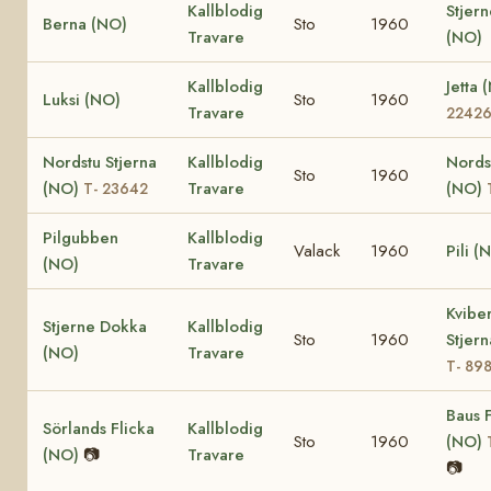
Kallblodig
Stjer
Berna (NO)
Sto
1960
Travare
(NO)
Kallblodig
Jetta
Luksi (NO)
Sto
1960
Travare
2242
Nordstu Stjerna
Kallblodig
Nordst
Sto
1960
(NO)
Travare
(NO)
T- 23642
Pilgubben
Kallblodig
Valack
1960
Pili (
(NO)
Travare
Kvibe
Stjerne Dokka
Kallblodig
Sto
1960
Stjer
(NO)
Travare
T- 89
Baus F
Sörlands Flicka
Kallblodig
Sto
1960
(NO)
(NO)
📷
Travare
📷