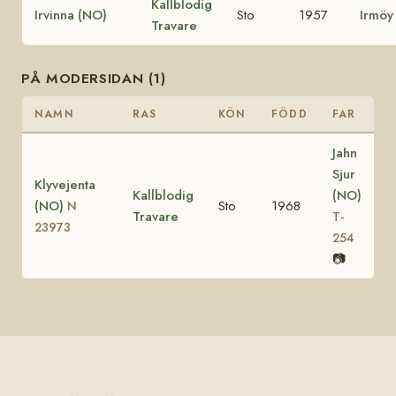
Kallblodig
Irvinna (NO)
Sto
1957
Irmöy
Travare
PÅ MODERSIDAN (1)
NAMN
RAS
KÖN
FÖDD
FAR
Jahn
Sjur
Klyvejenta
Kallblodig
(NO)
(NO)
Sto
1968
N
Travare
T-
23973
254
📷