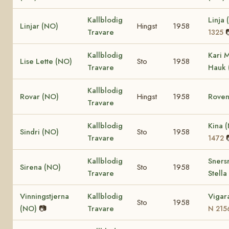
Kallblodig
Linja
Linjar (NO)
Hingst
1958
Travare
1325
Kallblodig
Kari 
Lise Lette (NO)
Sto
1958
Travare
Hauk 
Kallblodig
Rovar (NO)
Hingst
1958
Roven
Travare
Kallblodig
Kina 
Sindri (NO)
Sto
1958
Travare
1472
Kallblodig
Sners
Sirena (NO)
Sto
1958
Travare
Stella
Vinningstjerna
Kallblodig
Vigar
Sto
1958
(NO)
📷
Travare
N 215