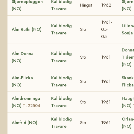
Stjernepluggen
Kallblodig
Stjer
Hingst
1962
(NO)
Travare
(NO)
1961-
Kallblodig
Lilleb
Alm Ruthi (NO)
Sto
05-
Travare
Sonja
05
Donn
Alm Donna
Kallblodig
Sto
1961
Tide
(NO)
Travare
(NO)
Alm-Flicka
Kallblodig
Skank
Sto
1961
(NO)
Travare
Flick
Almdronninga
Kallblodig
Haugt
Sto
1961
(NO)
Travare
(NO)
T- 22504
Kallblodig
Örlan
Almfrid (NO)
Sto
1961
Travare
(NO)