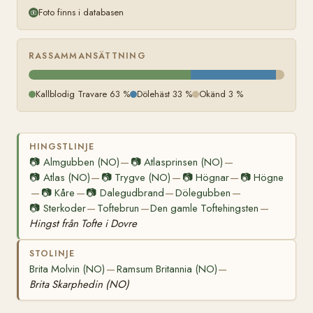
Foto finns i databasen
RASSAMMANSÄTTNING
Kallblodig Travare 63 %
Dölehäst 33 %
Okänd 3 %
HINGSTLINJE
📷
Almgubben (NO)
📷
Atlasprinsen (NO)
—
—
📷
Atlas (NO)
📷
Trygve (NO)
📷
Högnar
📷
Högne
—
—
—
📷
Kåre
📷
Dalegudbrand
Dölegubben
—
—
—
—
📷
Sterkoder
Toftebrun
Den gamle Toftehingsten
—
—
—
Hingst från Tofte i Dovre
STOLINJE
Brita Molvin (NO)
Ramsum Britannia (NO)
—
—
Brita Skarphedin (NO)