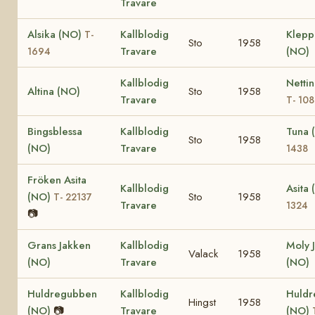
Travare
Alsika (NO)
Kallblodig
Klepp
T-
Sto
1958
Travare
(NO)
1694
Kallblodig
Netti
Altina (NO)
Sto
1958
Travare
T- 10
Bingsblessa
Kallblodig
Tuna 
Sto
1958
(NO)
Travare
1438
Fröken Asita
Kallblodig
Asita
(NO)
Sto
1958
T- 22137
Travare
1324
📷
Grans Jakken
Kallblodig
Moly 
Valack
1958
(NO)
Travare
(NO)
Huldregubben
Kallblodig
Huldr
Hingst
1958
(NO)
📷
Travare
(NO)