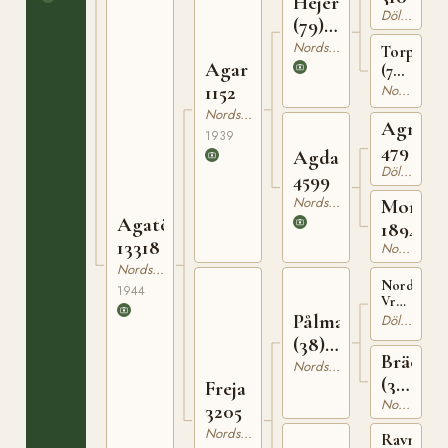
Hejer
Dölehäst
(79)
695
Nordsvensk Brukshäst
Torpflick
Agar
(79)
1527
1152
Nordsvensk Brukshäst
Nordsvensk Brukshäst
Agne
1939
479
Agda
Dölehäst
4599
Nordsvensk Brukshäst
Mona
Agatösen
1894
13318
Nordsvensk Brukshäst
Nordsvensk Brukshäst
Nordpole
1944
Vrml.
Pålman
h.r.
Dölehäst
271
(38)
Bräcka
V 432
Nordsvensk Brukshäst
(38)
Freja
Nordsvensk Brukshäst
973
3205
Nordsvensk Brukshäst
Ravn