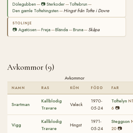
Dölegubben
📷
Sterkoder
Toftebrun
—
—
—
Den gamle Toftehingsten
Hingst från Tofte i Dovre
—
STOLINJE
📷
Agatösen
Freja
Blända
Bruna
Skåpa
—
—
—
—
Avkommor (9)
Avkommor
NAMN
RAS
KÖN
FÖDD
FAR
Kallblodig
1970-
Toftelyn
N
Svartman
Valack
Travare
05-24
📷
6
Kallblodig
1971-
Steggson
Vigg
Hingst
Travare
05-24
📷
20