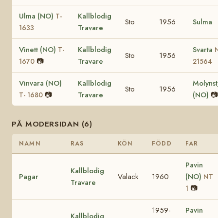
Ulma (NO)
Kallblodig
T-
Sto
1956
Sulma
Travare
1633
Vinett (NO)
Kallblodig
Svarta
T-
Sto
1956
📷
Travare
1670
21564
Vinvara (NO)
Kallblodig
Molynst
Sto
1956
📷
Travare
(NO)
📷
T- 1680
PÅ MODERSIDAN (6)
NAMN
RAS
KÖN
FÖDD
FAR
Pavin
Kallblodig
Pagar
Valack
1960
(NO)
NT
Travare
📷
1
1959-
Pavin
Kallblodig