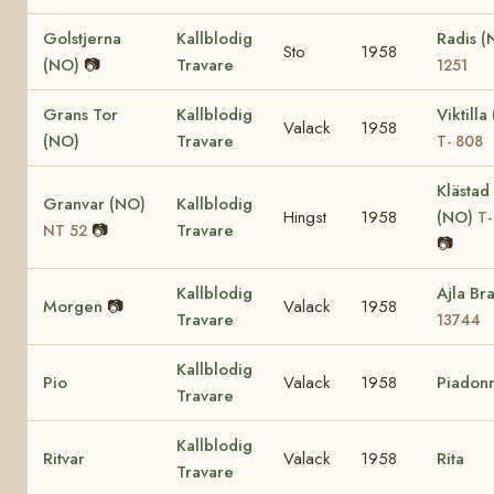
Golstjerna
Kallblodig
Radis 
Sto
1958
(NO)
📷
Travare
1251
Grans Tor
Kallblodig
Viktilla
Valack
1958
(NO)
Travare
T- 808
Klästad
Granvar (NO)
Kallblodig
Hingst
1958
(NO)
T-
📷
Travare
NT 52
📷
Kallblodig
Ajla Br
Morgen
📷
Valack
1958
Travare
13744
Kallblodig
Pio
Valack
1958
Piadon
Travare
Kallblodig
Ritvar
Valack
1958
Rita
Travare