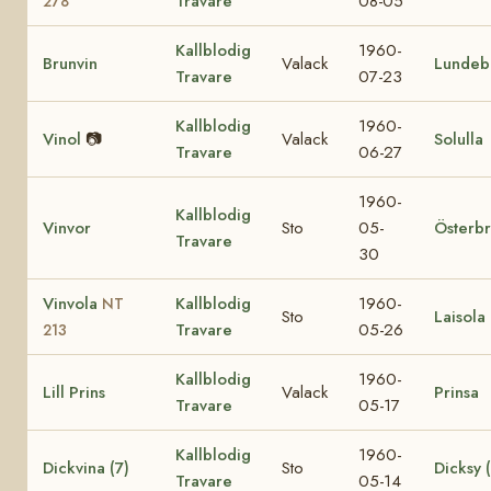
Travare
08-05
278
Kallblodig
1960-
Brunvin
Valack
Lundeb
Travare
07-23
Kallblodig
1960-
Vinol
📷
Valack
Solulla
Travare
06-27
1960-
Kallblodig
Vinvor
Sto
05-
Österb
Travare
30
Vinvola
Kallblodig
1960-
NT
Sto
Laisola
Travare
05-26
213
Kallblodig
1960-
Lill Prins
Valack
Prinsa
Travare
05-17
Kallblodig
1960-
Dickvina (7)
Sto
Dicksy (
Travare
05-14