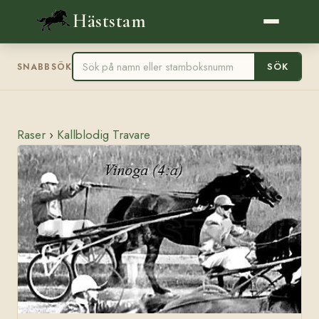
Häststam
SÖK
SNABBSÖK
Raser
›
Kallblodig Travare