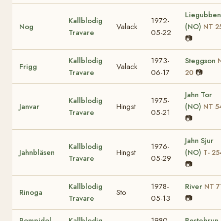
Liegubben
Kallblodig
1972-
Nog
Valack
(NO)
NT 2
Travare
05-22
📷
Kallblodig
1973-
Steggson
Frigg
Valack
Travare
06-17
📷
20
Jahn Tor
Kallblodig
1975-
Janvar
Hingst
(NO)
NT 5
Travare
05-21
📷
Jahn Sjur
Kallblodig
1976-
Jahnbläsen
Hingst
(NO)
T- 25
Travare
05-29
📷
Kallblodig
1978-
River
NT 7
Rinoga
Sto
Travare
05-13
📷
Pompidol
Kallblodig
1980-
Bestebrun