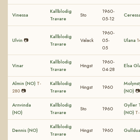
Kallblodig
1960-
Vinessa
Sto
Ceress
Travare
05-12
1960-
Kallblodig
Ulvin
📷
Valack
05-
Ulana
1
Travare
05
Kallblodig
1960-
Vinar
Hingst
Elsa Gl
Travare
04-28
Almin (NO)
Kallblodig
Molynst
T-
Hingst
1960
📷
Travare
(NO)
📷
280
Arnvinda
Kallblodig
Gyller 
Sto
1960
(NO)
Travare
(NO)
T-
Kallblodig
Dennis (NO)
Hingst
1960
Gulldu
Travare