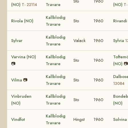
Sto
1960
(NO)
Travare
(NO)
T- 22114
T-
Kallblodig
Rivola (NO)
Sto
1960
Rivandi
Travare
Kallblodig
Sylvar
Valack
1960
Sylvia
1
Travare
Varvina (NO)
Kallblodig
Toftem
Sto
1960
📷
Travare
(NO)
📷
Kallblodig
Dalbos
Vilma
📷
Sto
1960
Travare
13084
Vinbruden
Kallblodig
Bondeb
Sto
1960
(NO)
Travare
(NO)
Kallblodig
Vindfot
Hingst
1960
Solvina
Travare