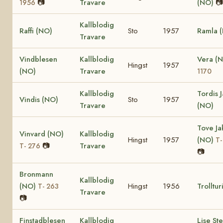
📷
Travare
(NO)
📷
1956
Kallblodig
Raffi (NO)
Sto
1957
Ramla 
Travare
Vindblesen
Kallblodig
Vera (
Hingst
1957
(NO)
Travare
1170
Kallblodig
Tordis 
Vindis (NO)
Sto
1957
Travare
(NO)
Tove J
Vinvard (NO)
Kallblodig
Hingst
1957
(NO)
T-
📷
Travare
T- 276
📷
Bronmann
Kallblodig
(NO)
Hingst
1956
Trolltur
T- 263
Travare
📷
Finstadblesen
Kallblodig
Lise St