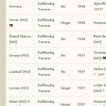
Kallblodig
Stjärnfl
Vinvara
Sto
1958
Travare
16977
Virvar (NO)
Kallblodig
Hingst
1958
Molyne
📷
Travare
Åsand Stjerna
Kallblodig
Ravn A
Sto
1958
(NO)
Travare
(NO)
Kallblodig
Granst
Granja (NO)
Sto
1957
Travare
(NO)
📷
Kallblodig
Selma 
Lisebell (NO)
Sto
1957
Travare
T- 1357
Kallblodig
Livlyn S
Livvinn (NO)
Hingst
1957
Travare
(NO)
T-
Nilen (NO)
Kallblodig
Molynst
N
Hingst
1957