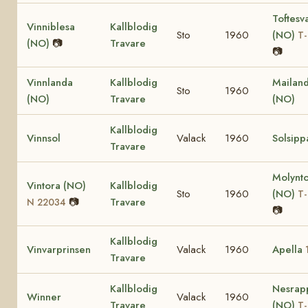
Toftesv
Vinniblesa
Kallblodig
Sto
1960
(NO)
T-
(NO)
📷
Travare
📷
Vinnlanda
Kallblodig
Mailan
Sto
1960
(NO)
Travare
(NO)
Kallblodig
Vinnsol
Valack
1960
Solsipp
Travare
Molynt
Vintora (NO)
Kallblodig
Sto
1960
(NO)
T-
📷
Travare
N 22034
📷
Kallblodig
Vinvarprinsen
Valack
1960
Apella
Travare
Kallblodig
Nesrap
Winner
Valack
1960
Travare
(NO)
T-