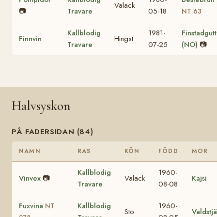
Valack
📷
Travare
05-18
NT 63
Kallblodig
1981-
Finstadgut
Finnvin
Hingst
Travare
07-25
(NO)
📷
Halvsyskon
PÅ FADERSIDAN (84)
NAMN
RAS
KÖN
FÖDD
MOR
Kallblodig
1960-
Vinvex
📷
Valack
Kajsi
Travare
08-08
Fuxvina
Kallblodig
1960-
NT
Sto
Valdstj