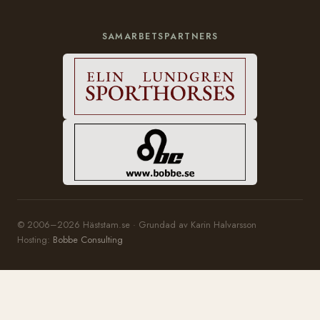
SAMARBETSPARTNERS
© 2006–2026 Häststam.se · Grundad av Karin Halvarsson
Hosting:
Bobbe Consulting