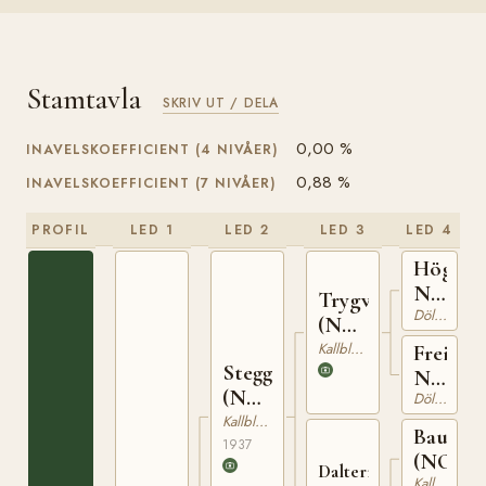
Stamtavla
SKRIV UT / DELA
0,00 %
INAVELSKOEFFICIENT (4 NIVÅER)
0,88 %
INAVELSKOEFFICIENT (7 NIVÅER)
PROFIL
LED 1
LED 2
LED 3
LED 4
Högnar
N
Trygve
Dölehäst
1208
(NO)
T-66
Kallblodig Travare
Freia
Stegg
N
(NO)
Dölehäst
5446
T-169
Kallblodig Travare
Baus
1937
(NO)
Dalterna
Kallblodig Travare