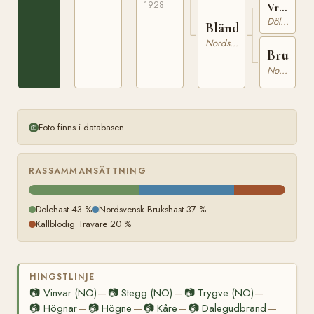
1928
Vrml.
h.r.
Dölehäst
Blända
186
Nordsvensk Brukshäst
Bruna
Nordsvensk Brukshäst
Foto finns i databasen
RASSAMMANSÄTTNING
Dölehäst 43 %
Nordsvensk Brukshäst 37 %
Kallblodig Travare 20 %
HINGSTLINJE
📷
Vinvar (NO)
📷
Stegg (NO)
📷
Trygve (NO)
—
—
—
📷
Högnar
📷
Högne
📷
Kåre
📷
Dalegudbrand
—
—
—
—