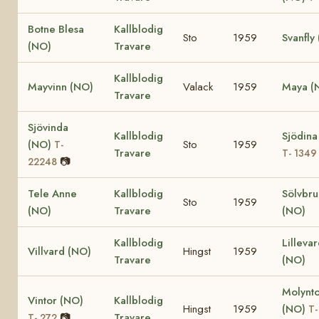
Botne Blesa
Kallblodig
Sto
1959
Svanfly
(NO)
Travare
Kallblodig
Mayvinn (NO)
Valack
1959
Maya (
Travare
Sjövinda
Kallblodig
Sjödina
(NO)
Sto
1959
T-
Travare
T- 1349
📷
22248
Tele Anne
Kallblodig
Sölvbr
Sto
1959
(NO)
Travare
(NO)
Kallblodig
Lilleva
Villvard (NO)
Hingst
1959
Travare
(NO)
Molynt
Vintor (NO)
Kallblodig
Hingst
1959
(NO)
T-
📷
Travare
T- 272