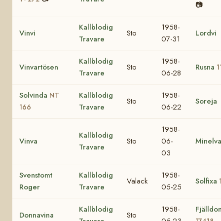
📷
Kallblodig
1958-
Vinvi
Sto
Lordvi
Travare
07-31
Kallblodig
1958-
Vinvartösen
Sto
Rusna
1
Travare
06-28
Solvinda
Kallblodig
1958-
NT
Sto
Soreja
Travare
06-22
166
1958-
Kallblodig
Vinva
Sto
06-
Minelv
Travare
03
Svenstomt
Kallblodig
1958-
Valack
Solfixa
Roger
Travare
05-25
Kallblodig
1958-
Fjälldo
Donnavina
Sto
Travare
05-23
17418