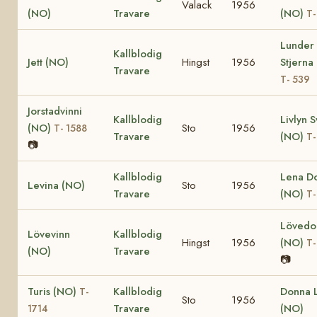
Valack
1956
(NO)
Travare
(NO)
T-
Lunder
Kallblodig
Jett (NO)
Hingst
1956
Stjerna
Travare
T- 539
Jorstadvinni
Kallblodig
Livlyn S
(NO)
Sto
1956
T- 1588
Travare
(NO)
T-
📷
Kallblodig
Lena D
Levina (NO)
Sto
1956
Travare
(NO)
T-
Lövedo
Lövevinn
Kallblodig
Hingst
1956
(NO)
T-
(NO)
Travare
📷
Turis (NO)
Kallblodig
Donna L
T-
Sto
1956
Travare
(NO)
1714