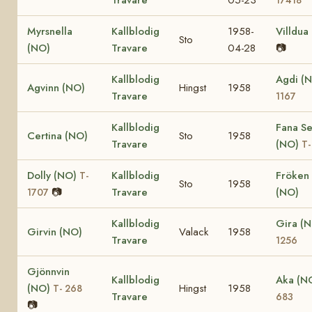
Myrsnella
Kallblodig
1958-
Villdua
Sto
(NO)
Travare
04-28
📷
Kallblodig
Agdi (
Agvinn (NO)
Hingst
1958
Travare
1167
Kallblodig
Fana Se
Certina (NO)
Sto
1958
Travare
(NO)
T-
Dolly (NO)
Kallblodig
Fröken L
T-
Sto
1958
📷
Travare
(NO)
1707
Kallblodig
Gira (
Girvin (NO)
Valack
1958
Travare
1256
Gjönnvin
Kallblodig
Aka (N
(NO)
Hingst
1958
T- 268
Travare
683
📷