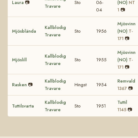
Laura
📷
Sto
06-
(NO)
NT
Travare
04
📷
1
Mjösvinn
Kallblodig
Mjösblända
Sto
1956
(NO)
T-
Travare
📷
171
Mjösvinn
Kallblodig
Mjöslill
Sto
1955
(NO)
T-
Travare
📷
171
Kallblodig
Remvald
Rasken
📷
Hingst
1954
Travare
📷
1367
Kallblodig
Tuttil
Tuttilsvarta
Sto
1951
Travare
📷
1145