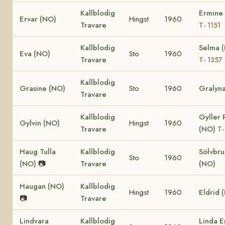
Kallblodig
Ermine
Ervar (NO)
Hingst
1960
Travare
T- 1151
Kallblodig
Selma 
Eva (NO)
Sto
1960
Travare
T- 1357
Kallblodig
Grasine (NO)
Sto
1960
Gralyn
Travare
Kallblodig
Gyller
Gylvin (NO)
Hingst
1960
Travare
(NO)
T-
Haug Tulla
Kallblodig
Sölvbr
Sto
1960
(NO)
📷
Travare
(NO)
Haugan (NO)
Kallblodig
Hingst
1960
Eldrid 
📷
Travare
Lindvara
Kallblodig
Linda E