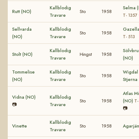
Kallblodig
Selma 
Rutt (NO)
Sto
1958
Travare
T- 1357
Sellvarda
Kallblodig
Gazell
Sto
1958
(NO)
Travare
T- 513
Kallblodig
Sölvbr
Stolt (NO)
Hingst
1958
Travare
(NO)
Tommelise
Kallblodig
Wigdal
Sto
1958
(NO)
Travare
Stjerna
Atlas M
Vidna (NO)
Kallblodig
Sto
1958
(NO)
T-
📷
Travare
📷
Kallblodig
Vinette
Sto
1958
Agarjän
Travare