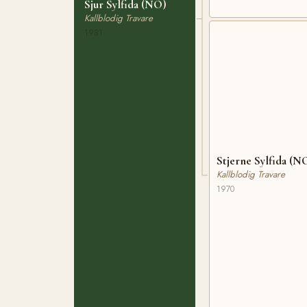
Sjur Sylfida (NO)
Kallblodig Travare
1981
Stjerne Sylfida (N
Kallblodig Travare
1970