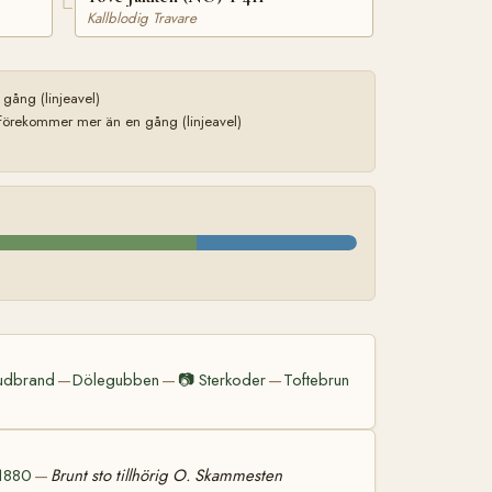
Kallblodig Travare
ång (linjeavel)
förekommer mer än en gång (linjeavel)
udbrand
Dölegubben
📷
Sterkoder
Toftebrun
—
—
—
 1880
Brunt sto tillhörig O. Skammesten
—