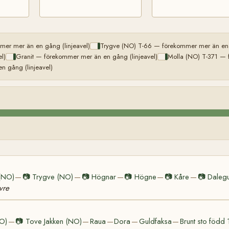
er mer än en gång (linjeavel)
Trygve (NO) T-66 — förekommer mer än en g
l)
Granit — förekommer mer än en gång (linjeavel)
Molla (NO) T-371 — 
 gång (linjeavel)
(NO)
📷
Trygve (NO)
📷
Högnar
📷
Högne
📷
Kåre
📷
Daleg
—
—
—
—
—
vre
NO)
📷
Tove Jakken (NO)
Raua
Dora
Guldfaksa
Brunt sto född
—
—
—
—
—