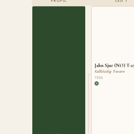
PROFIL
LED 1
Jahn Sjur (NO) T-2
Kallblodig Travare
1954