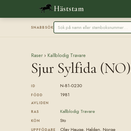
Häststam
SNABBSÖK
Raser
›
Kallblodig Travare
Sjur Sylfida (NO)
N-81-0230
ID
1981
FÖDD
AVLIDEN
Kallblodig Travare
RAS
Sto
KÖN
Olav Hauge, Halden, Norge
UPPFÖDARE