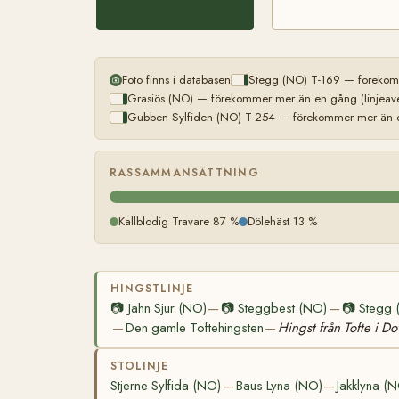
Foto finns i databasen
Stegg (NO) T-169 — förekomm
Grasiös (NO) — förekommer mer än en gång (linjeave
Gubben Sylfiden (NO) T-254 — förekommer mer än en
RASSAMMANSÄTTNING
Kallblodig Travare 87 %
Dölehäst 13 %
HINGSTLINJE
📷
Jahn Sjur (NO)
📷
Steggbest (NO)
📷
Stegg 
—
—
Den gamle Toftehingsten
Hingst från Tofte i Do
—
—
STOLINJE
Stjerne Sylfida (NO)
Baus Lyna (NO)
Jakklyna (
—
—