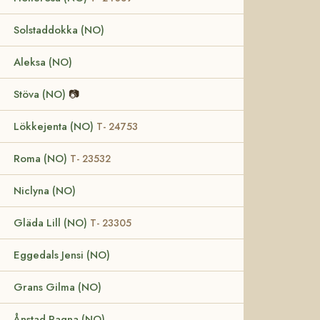
Solstaddokka (NO)
Aleksa (NO)
Stöva (NO)
📷
Lökkejenta (NO)
T- 24753
Roma (NO)
T- 23532
Niclyna (NO)
Gläda Lill (NO)
T- 23305
Eggedals Jensi (NO)
Grans Gilma (NO)
Ånstad Ragna (NO)