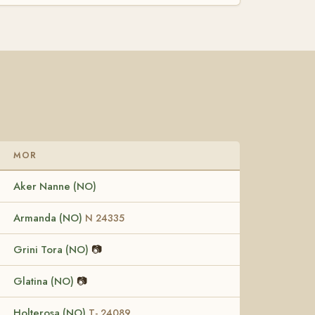
MOR
Aker Nanne (NO)
Armanda (NO)
N 24335
Grini Tora (NO)
📷
Glatina (NO)
📷
Holterosa (NO)
T- 24089