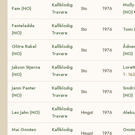
Kallblodig
Molly
Fam (NO)
Sto
1976
Travare
(NO)
Fanteladda
Kallblodig
Sto
1976
Tomi 
(NO)
Travare
Glitre Rakel
Kallblodig
Ådnes
Sto
1976
(NO)
Travare
(NO)
Jakson Stjerna
Kallblodig
Loret
Sto
1976
(NO)
Travare
T- 16
Janni Panter
Kallblodig
Sindr
Sto
1976
(NO)
Travare
(NO)
Kallblodig
Lex Jahn (NO)
Hingst
1976
Aleks
Travare
Mai Gnisten
Kallblodig
Gnist
Hingst
1976