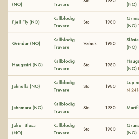
Sto
1980
(NO)
Travare
(NO)
Kallblodig
Grinis
Fjell Fly (NO)
Sto
1980
Travare
(NO)
Kallblodig
Slåst
Grindar (NO)
Valack
1980
Travare
(NO)
Kallblodig
Haugs
Haugssiri (NO)
Sto
1980
Travare
(NO)
Kallblodig
Lupin
Jahnella (NO)
Sto
1980
Travare
N 241
Kallblodig
Jahnmara (NO)
Sto
1980
Marif
Travare
Joker Blesa
Kallblodig
Grans
Sto
1980
(NO)
Travare
(NO)