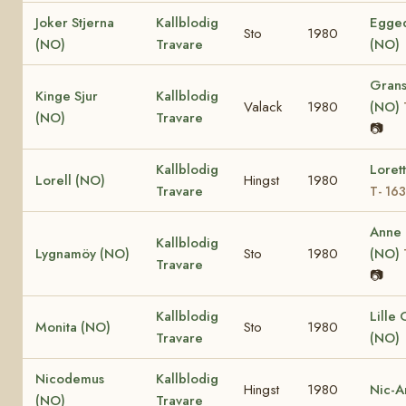
Joker Stjerna
Kallblodig
Egged
Sto
1980
(NO)
Travare
(NO)
Grans
Kinge Sjur
Kallblodig
Valack
1980
(NO)
(NO)
Travare
📷
Kallblodig
Loret
Lorell (NO)
Hingst
1980
Travare
T- 16
Anne
Kallblodig
Lygnamöy (NO)
Sto
1980
(NO)
Travare
📷
Kallblodig
Lille
Monita (NO)
Sto
1980
Travare
(NO)
Nicodemus
Kallblodig
Hingst
1980
Nic-A
(NO)
Travare