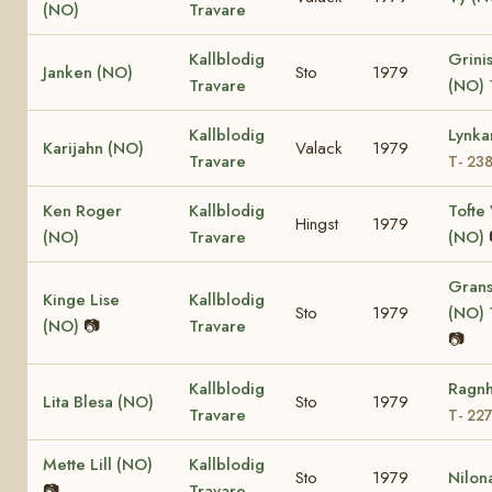
(NO)
Travare
Kallblodig
Grinis
Janken (NO)
Sto
1979
Travare
(NO)
Kallblodig
Lynka
Karijahn (NO)
Valack
1979
Travare
T- 23
Ken Roger
Kallblodig
Tofte 
Hingst
1979
(NO)
Travare
(NO)
Grans
Kinge Lise
Kallblodig
Sto
1979
(NO)
(NO)
📷
Travare
📷
Kallblodig
Ragnh
Lita Blesa (NO)
Sto
1979
Travare
T- 22
Mette Lill (NO)
Kallblodig
Sto
1979
Nilon
📷
Travare