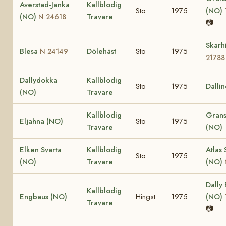
Averstad-Janka
Kallblodig
Sto
1975
(NO)
(NO)
Travare
N 24618
📷
Skarh
Blesa
Dölehäst
Sto
1975
N 24149
21788
Dallydokka
Kallblodig
Sto
1975
Dalli
(NO)
Travare
Kallblodig
Grans
Eljahna (NO)
Sto
1975
Travare
(NO)
Elken Svarta
Kallblodig
Atlas 
Sto
1975
(NO)
Travare
(NO)
Dally
Kallblodig
Engbaus (NO)
Hingst
1975
(NO)
Travare
📷