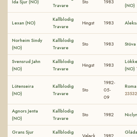
Ida Sjur (NO)
Sto
1983
Travare
(NO)
Kallblodig
Lexan (NO)
Hingst
1983
Aleks
Travare
Norheim Sindy
Kallblodig
Sto
1983
Stöva
(NO)
Travare
Svensrud Jahn
Kallblodig
Lökke
Hingst
1983
(NO)
Travare
(NO)
1982-
Lötenseira
Kallblodig
Roma
Sto
05-
(NO)
Travare
23532
09
Agnors Jenta
Kallblodig
Sto
1982
Nicly
(NO)
Travare
Grans Sjur
Kallblodig
Gläda 
Valack
1982