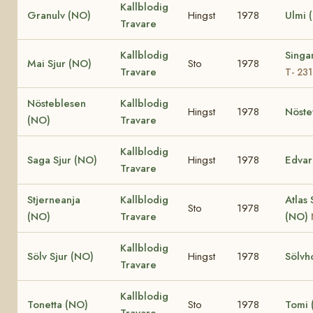
Kallblodig
Granulv (NO)
Hingst
1978
Ulmi 
Travare
Kallblodig
Singa
Mai Sjur (NO)
Sto
1978
Travare
T- 23
Nösteblesen
Kallblodig
Hingst
1978
Nöste
(NO)
Travare
Kallblodig
Saga Sjur (NO)
Hingst
1978
Edvar
Travare
Stjerneanja
Kallblodig
Atlas 
Sto
1978
(NO)
Travare
(NO)
Kallblodig
Sölv Sjur (NO)
Hingst
1978
Sölvh
Travare
Kallblodig
Tonetta (NO)
Sto
1978
Tomi 
Travare