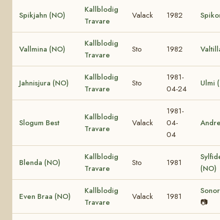
Kallblodig
Spikjahn (NO)
Valack
1982
Spiko
Travare
Kallblodig
Vallmina (NO)
Sto
1982
Valtil
Travare
Kallblodig
1981-
Jahnisjura (NO)
Sto
Ulmi 
Travare
04-24
1981-
Kallblodig
Slogum Best
Valack
04-
Andr
Travare
04
Kallblodig
Sylfid
Blenda (NO)
Sto
1981
Travare
(NO)
Kallblodig
Sonor
Even Braa (NO)
Valack
1981
Travare
📷