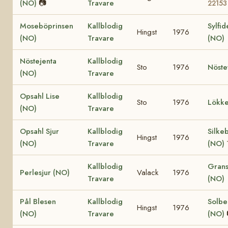
(NO)
📷
Travare
22153
Moseböprinsen
Kallblodig
Sylfid
Hingst
1976
(NO)
Travare
(NO)
Nöstejenta
Kallblodig
Sto
1976
Nöste
(NO)
Travare
Opsahl Lise
Kallblodig
Sto
1976
Lökke
(NO)
Travare
Opsahl Sjur
Kallblodig
Silke
Hingst
1976
(NO)
Travare
(NO)
Kallblodig
Grans
Perlesjur (NO)
Valack
1976
Travare
(NO)
Pål Blesen
Kallblodig
Solbe
Hingst
1976
(NO)
Travare
(NO)