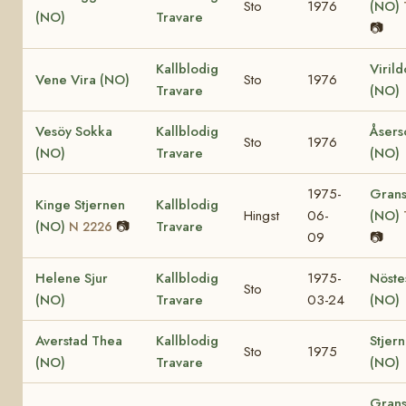
Sto
1976
(NO)
(NO)
Travare
📷
Kallblodig
Viril
Vene Vira (NO)
Sto
1976
Travare
(NO)
Vesöy Sokka
Kallblodig
Åsers
Sto
1976
(NO)
Travare
(NO)
1975-
Grans
Kinge Stjernen
Kallblodig
Hingst
06-
(NO)
(NO)
📷
Travare
N 2226
09
📷
Helene Sjur
Kallblodig
1975-
Nöste
Sto
(NO)
Travare
03-24
(NO)
Averstad Thea
Kallblodig
Stjer
Sto
1975
(NO)
Travare
(NO)
Grans