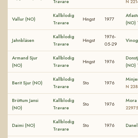
Travare
N 221
Kallblodig
Atlast
Vallur (NO)
Hingst
1977
Travare
(NO)
Kallblodig
1976-
Jahnbläsen
Hingst
Vinog
Travare
05-29
Armand Sjur
Kallblodig
Donst
Hingst
1976
(NO)
Travare
(NO)
Kallblodig
Minje
Berit Sjur (NO)
Sto
1976
Travare
N 238
Bröttum Jansi
Kallblodig
Mora
Sto
1976
(NO)
Travare
2297
Kallblodig
Daimi (NO)
Sto
1976
Danel
Travare