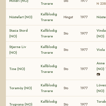
Mindri (NO)
Sto
1977
Travare
N 238
Kallblodig
Nöstefart (NO)
Hingst
1977
Nöste
Travare
Stasia Stord
Kallblodig
Vinda
Sto
1977
(NO)
Travare
(NO)
Stjerne Liv
Kallblodig
Sto
1977
Viola
(NO)
Travare
Anne
Kallblodig
Tine (NO)
Sto
1977
(NO)
Travare
📷
Kallblodig
Löves
Toramöy (NO)
Sto
1977
Travare
(NO)
Kallblodig
Torab
Trygvana (NO)
Sto
1977