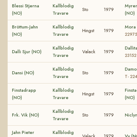
Blessi Stjerna
Kallblodig
Myren
Sto
1979
(NO)
Travare
(NO)
Bröttum-Jahn
Kallblodig
Mora
Hingst
1979
(NO)
Travare
2297
Kallblodig
Dalli
Dalli Sjur (NO)
Valack
1979
Travare
23152
Kallblodig
Damo
Dansi (NO)
Sto
1979
Travare
T- 22
Finstadrapp
Kallblodig
Finsta
Hingst
1979
(NO)
Travare
(NO)
Kallblodig
Frk. Vik (NO)
Sto
1979
Nicly
Travare
Jahn Pieter
Kallblodig
Valack
1979
Vy (N