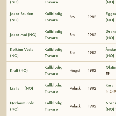
(NO)
Travare
(NO)
Joker Bruden
Kallblodig
Egged
Sto
1982
(NO)
Travare
(NO)
Kallblodig
Grans
Joker Mai (NO)
Sto
1982
Travare
(NO)
Kolkinn Vesla
Kallblodig
Ånsta
Sto
1982
(NO)
Travare
(NO)
Kallblodig
Glati
Kraft (NO)
Hingst
1982
Travare
📷
Kallblodig
Karvi
Lia Jahn (NO)
Valack
1982
Travare
N 24
Norheim Solo
Kallblodig
Norhe
Valack
1982
(NO)
Travare
(NO)