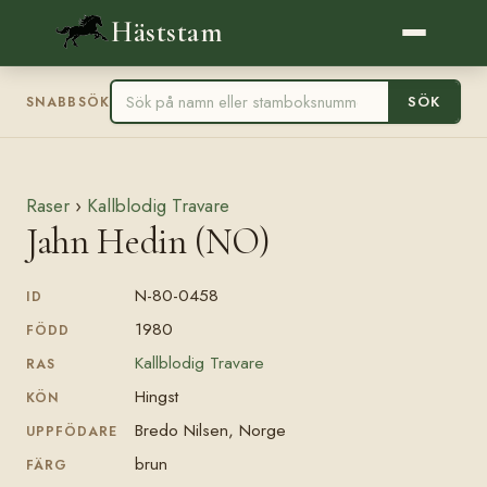
Häststam
SÖK
SNABBSÖK
Raser
›
Kallblodig Travare
Jahn Hedin (NO)
N-80-0458
ID
1980
FÖDD
Kallblodig Travare
RAS
Hingst
KÖN
Bredo Nilsen, Norge
UPPFÖDARE
brun
FÄRG