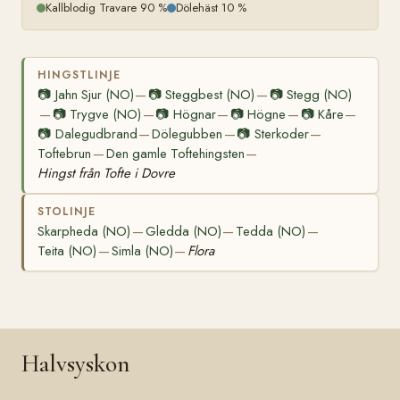
Kallblodig Travare 90 %
Dölehäst 10 %
HINGSTLINJE
📷
Jahn Sjur (NO)
📷
Steggbest (NO)
📷
Stegg (NO)
—
—
📷
Trygve (NO)
📷
Högnar
📷
Högne
📷
Kåre
—
—
—
—
—
📷
Dalegudbrand
Dölegubben
📷
Sterkoder
—
—
—
Toftebrun
Den gamle Toftehingsten
—
—
Hingst från Tofte i Dovre
STOLINJE
Skarpheda (NO)
Gledda (NO)
Tedda (NO)
—
—
—
Teita (NO)
Simla (NO)
Flora
—
—
Halvsyskon