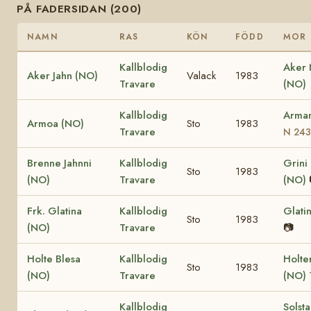
PÅ FADERSIDAN (200)
NAMN
RAS
KÖN
FÖDD
MOR
Kallblodig
Aker
Aker Jahn (NO)
Valack
1983
Travare
(NO)
Kallblodig
Arma
Armoa (NO)
Sto
1983
Travare
N 243
Brenne Jahnni
Kallblodig
Grini
Sto
1983
(NO)
Travare
(NO)
Frk. Glatina
Kallblodig
Glati
Sto
1983
(NO)
Travare
📷
Holte Blesa
Kallblodig
Holte
Sto
1983
(NO)
Travare
(NO)
Kallblodig
Solst