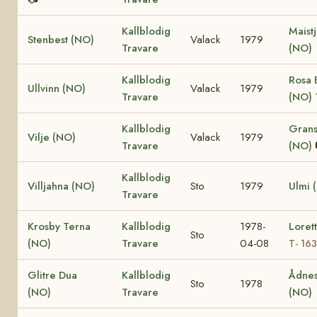
Kallblodig
Maist
Stenbest (NO)
Valack
1979
Travare
(NO)
Kallblodig
Rosa 
Ullvinn (NO)
Valack
1979
Travare
(NO)
Kallblodig
Grans
Vilje (NO)
Valack
1979
Travare
(NO)
Kallblodig
Villjahna (NO)
Sto
1979
Ulmi 
Travare
Krosby Terna
Kallblodig
1978-
Loret
Sto
(NO)
Travare
04-08
T- 16
Glitre Dua
Kallblodig
Ådnes
Sto
1978
(NO)
Travare
(NO)