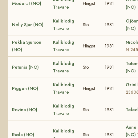
Moderat (NO)
Hingst
1981
Travare
(NO)
Kallblodig
Gjönn
Nelly Sjur (NO)
Sto
1981
Travare
(NO)
Pekka Sjurson
Kallblodig
Nicol
Hingst
1981
(NO)
Travare
N 24
Kallblodig
Totent
Petunia (NO)
Sto
1981
Travare
(NO)
Kallblodig
Grini
Piggen (NO)
Hingst
1981
Travare
2360
Kallblodig
Rovina (NO)
Sto
1981
Teled
Travare
Anne
Kallblodig
Rusla (NO)
Sto
1981
(NO)