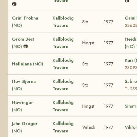
Travare
📷
📷
Grini Frökna
Kallblodig
Grini
Sto
1977
(NO)
Travare
2360
Grom Best
Kallblodig
Heidi
Hingst
1977
(NO)
📷
Travare
(NO)
Kallblodig
Kari 
Hellejana (NO)
Sto
1977
Travare
2309
Hov Stjerna
Kallblodig
Sabre
Sto
1977
(NO)
Travare
T- 23
Hövringen
Kallblodig
Hingst
1977
Sinat
(NO)
Travare
Jahn Greger
Kallblodig
Valack
1977
Vikto
(NO)
Travare