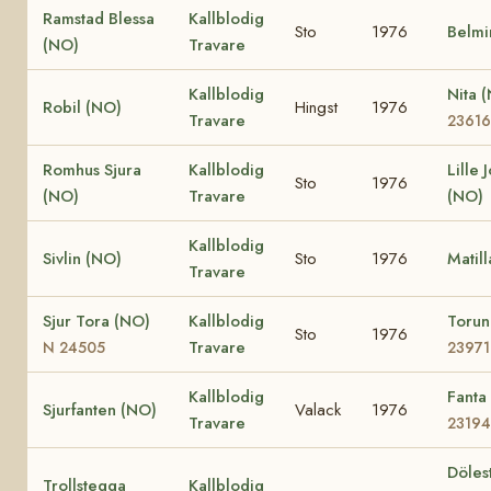
Ramstad Blessa
Kallblodig
Sto
1976
Belmi
(NO)
Travare
Kallblodig
Nita 
Robil (NO)
Hingst
1976
Travare
23616
Romhus Sjura
Kallblodig
Lille 
Sto
1976
(NO)
Travare
(NO)
Kallblodig
Sivlin (NO)
Sto
1976
Matil
Travare
Sjur Tora (NO)
Kallblodig
Toru
Sto
1976
Travare
N 24505
23971
Kallblodig
Fanta
Sjurfanten (NO)
Valack
1976
Travare
23194
Döles
Trollstegga
Kallblodig