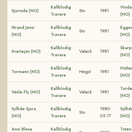
Kallblodig
Vinda
Sjurinda (NO)
Sto
1981
Travare
(NO)
Strand Jensi
Kallblodig
Egged
Sto
1981
(NO)
Travare
(NO)
Kallblodig
Skar
Svartejan (NO)
Valack
1981
Travare
(NO)
Kallblodig
Holte
Tormann (NO)
Hingst
1981
Travare
(NO)
Kallblodig
Torden
Vesle Fly (NO)
Valack
1981
Travare
(NO)
Sylfide Sjura
Kallblodig
1980-
Sylfid
Sto
(NO)
Travare
05-17
(NO)
Anni Blesa
Kallblodig
Toten