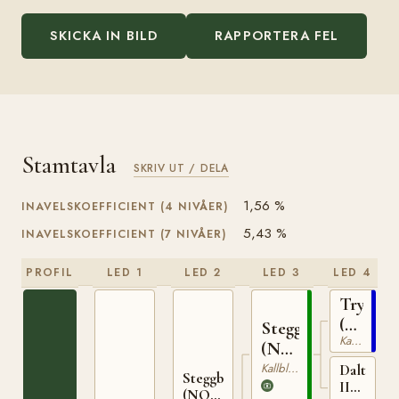
SKICKA IN BILD
RAPPORTERA FEL
Stamtavla
SKRIV UT / DELA
1,56 %
INAVELSKOEFFICIENT (4 NIVÅER)
5,43 %
INAVELSKOEFFICIENT (7 NIVÅER)
PROFIL
LED 1
LED 2
LED 3
LED 4
Trygve
(NO)
Stegg
Kallblodig Travare
T-
(NO)
66
T-
Kallblodig Travare
Dalterna
Steggbest
II
169
(NO)