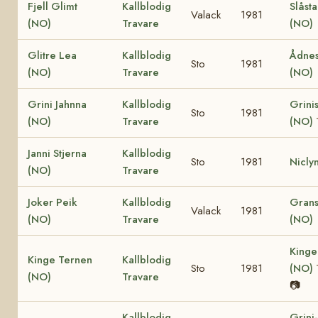
Fjell Glimt
Kallblodig
Slåst
Valack
1981
(NO)
Travare
(NO)
Glitre Lea
Kallblodig
Ådnes
Sto
1981
(NO)
Travare
(NO)
Grini Jahnna
Kallblodig
Grinis
Sto
1981
(NO)
Travare
(NO)
Janni Stjerna
Kallblodig
Sto
1981
Nicly
(NO)
Travare
Joker Peik
Kallblodig
Grans
Valack
1981
(NO)
Travare
(NO)
Kinge
Kinge Ternen
Kallblodig
Sto
1981
(NO)
(NO)
Travare
📷
Kallblodig
Grini