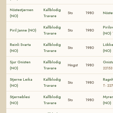
Nöstestjernen
Kallblodig
Sto
1980
Nöste
(NO)
Travare
Kallblodig
Pirils
Piril Janne (NO)
Sto
1980
Travare
(NO)
Reinli Svarta
Kallblodig
Lökke
Sto
1980
(NO)
Travare
(NO)
Sjur Gnisten
Kallblodig
Gnist
Hingst
1980
(NO)
Travare
22153
Stjerne Leika
Kallblodig
Ragnh
Sto
1980
(NO)
Travare
T- 22
Stjerneblesi
Kallblodig
Myren
Sto
1980
(NO)
Travare
(NO)