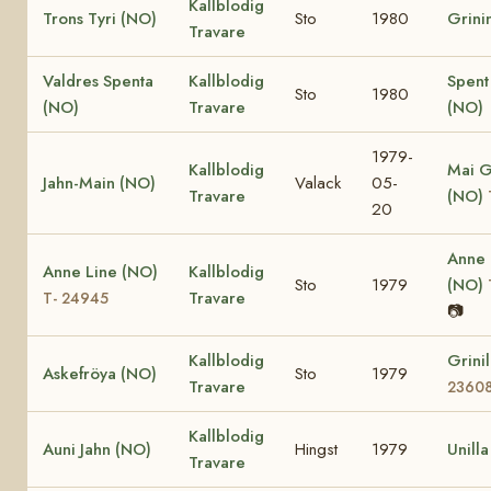
Kallblodig
Trons Tyri (NO)
Sto
1980
Grini
Travare
Valdres Spenta
Kallblodig
Spent
Sto
1980
(NO)
Travare
(NO)
1979-
Kallblodig
Mai G
Jahn-Main (NO)
Valack
05-
Travare
(NO)
20
Anne
Anne Line (NO)
Kallblodig
Sto
1979
(NO)
Travare
T- 24945
📷
Kallblodig
Grini
Askefröya (NO)
Sto
1979
Travare
2360
Kallblodig
Auni Jahn (NO)
Hingst
1979
Unill
Travare