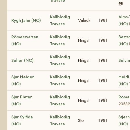
Travare
📷
Kallblodig
Alms-
Rygh Jahn (NO)
Valack
1981
Travare
(NO)
Römersvarten
Kallblodig
Bests
Hingst
1981
(NO)
Travare
(NO)
Kallblodig
Selter (NO)
Hingst
1981
Selvi
Travare
Sjur Heiden
Kallblodig
Heidi
Hingst
1981
(NO)
Travare
(NO)
Sjur Pieter
Kallblodig
Roma
Hingst
1981
(NO)
Travare
23532
Sjur Sylfida
Kallblodig
Stjern
Sto
1981
(NO)
Travare
(NO)