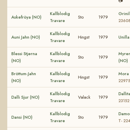
📷
Kallblodig
Grini
Askefröya (NO)
Sto
1979
Travare
2360
Kallblodig
Auni Jahn (NO)
Hingst
1979
Unill
Travare
Blessi Stjerna
Kallblodig
Myren
Sto
1979
(NO)
Travare
(NO)
Bröttum-Jahn
Kallblodig
Mora
Hingst
1979
(NO)
Travare
2297
Kallblodig
Dalli
Dalli Sjur (NO)
Valack
1979
Travare
23152
Kallblodig
Damo
Dansi (NO)
Sto
1979
Travare
T- 22