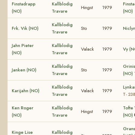
Finstadrapp
Kallblodig
Finsta
Hingst
1979
(NO)
Travare
(NO)
Kallblodig
Frk. Vik (NO)
Sto
1979
Nicly
Travare
Jahn Pieter
Kallblodig
Valack
1979
Vy (N
(NO)
Travare
Kallblodig
Grinis
Janken (NO)
Sto
1979
Travare
(NO)
Kallblodig
Lynka
Karijahn (NO)
Valack
1979
Travare
T- 23
Ken Roger
Kallblodig
Tofte 
Hingst
1979
(NO)
Travare
(NO)
Grans
Kinge Lise
Kallblodig