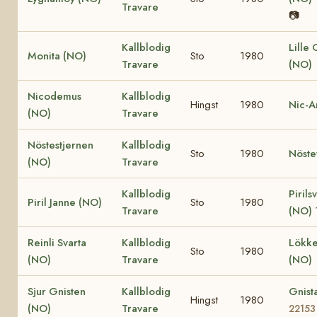
Travare
📷
Kallblodig
Lille
Monita (NO)
Sto
1980
Travare
(NO)
Nicodemus
Kallblodig
Hingst
1980
Nic-A
(NO)
Travare
Nöstestjernen
Kallblodig
Sto
1980
Nöste
(NO)
Travare
Kallblodig
Pirils
Piril Janne (NO)
Sto
1980
Travare
(NO)
Reinli Svarta
Kallblodig
Lökke
Sto
1980
(NO)
Travare
(NO)
Sjur Gnisten
Kallblodig
Gnist
Hingst
1980
(NO)
Travare
22153