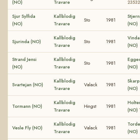
(NO)
Travare
23532
Sjur Sylfida
Kallblodig
Stjern
Sto
1981
(NO)
Travare
(NO)
Kallblodig
Vinda
Sjurinda (NO)
Sto
1981
Travare
(NO)
Strand Jensi
Kallblodig
Egged
Sto
1981
(NO)
Travare
(NO)
Kallblodig
Skar
Svartejan (NO)
Valack
1981
Travare
(NO)
Kallblodig
Holte
Tormann (NO)
Hingst
1981
Travare
(NO)
Kallblodig
Torden
Vesle Fly (NO)
Valack
1981
Travare
(NO)