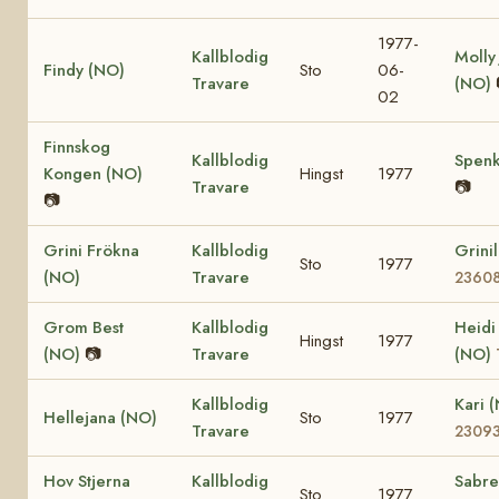
1977-
Kallblodig
Molly
Findy (NO)
Sto
06-
Travare
(NO)
02
Finnskog
Kallblodig
Spenk
Kongen (NO)
Hingst
1977
Travare
📷
📷
Grini Frökna
Kallblodig
Grini
Sto
1977
(NO)
Travare
2360
Grom Best
Kallblodig
Heidi
Hingst
1977
(NO)
📷
Travare
(NO)
Kallblodig
Kari 
Hellejana (NO)
Sto
1977
Travare
2309
Hov Stjerna
Kallblodig
Sabre
Sto
1977