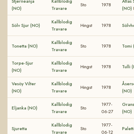
Stjerneanja
Kallblodig
Atlas 
Sto
1978
(NO)
Travare
(NO)
Kallblodig
Sölv Sjur (NO)
Hingst
1978
Sölvh
Travare
Kallblodig
Tonetta (NO)
Sto
1978
Tomi 
Travare
Torpe-Sjur
Kallblodig
Hingst
1978
Tulli 
(NO)
Travare
Vesöy Vilter
Kallblodig
Åsers
Hingst
1978
(NO)
Travare
(NO)
Kallblodig
1977-
Grans
Eljanka (NO)
Sto
Travare
06-27
(NO)
Kallblodig
1977-
Sjuretta
Sto
Palett
Travare
06-12