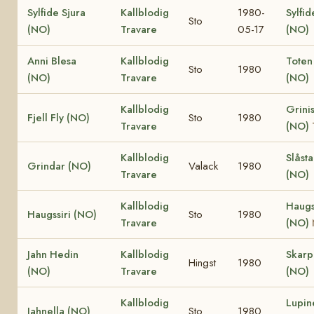
Sylfide Sjura
Kallblodig
1980-
Sylfid
Sto
(NO)
Travare
05-17
(NO)
Anni Blesa
Kallblodig
Toten
Sto
1980
(NO)
Travare
(NO)
Kallblodig
Grinis
Fjell Fly (NO)
Sto
1980
Travare
(NO)
Kallblodig
Slåst
Grindar (NO)
Valack
1980
Travare
(NO)
Kallblodig
Haugs
Haugssiri (NO)
Sto
1980
Travare
(NO)
Jahn Hedin
Kallblodig
Skar
Hingst
1980
(NO)
Travare
(NO)
Kallblodig
Lupin
Jahnella (NO)
Sto
1980