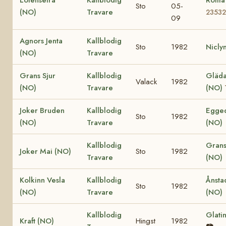
Sto
05-
(NO)
Travare
23532
09
Agnors Jenta
Kallblodig
Sto
1982
Nicly
(NO)
Travare
Grans Sjur
Kallblodig
Gläda 
Valack
1982
(NO)
Travare
(NO)
Joker Bruden
Kallblodig
Egged
Sto
1982
(NO)
Travare
(NO)
Kallblodig
Grans
Joker Mai (NO)
Sto
1982
Travare
(NO)
Kolkinn Vesla
Kallblodig
Ånsta
Sto
1982
(NO)
Travare
(NO)
Kallblodig
Glati
Kraft (NO)
Hingst
1982