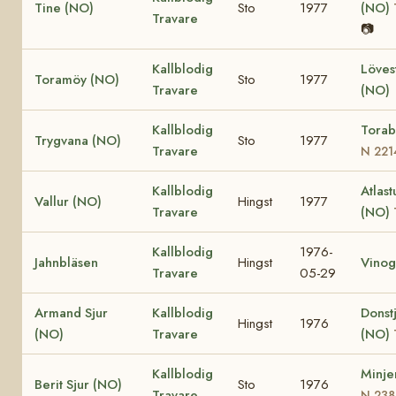
Tine (NO)
Sto
1977
(NO)
Travare
📷
Kallblodig
Löves
Toramöy (NO)
Sto
1977
Travare
(NO)
Kallblodig
Torab
Trygvana (NO)
Sto
1977
Travare
N 221
Kallblodig
Atlast
Vallur (NO)
Hingst
1977
Travare
(NO)
Kallblodig
1976-
Jahnbläsen
Hingst
Vinog
Travare
05-29
Armand Sjur
Kallblodig
Donst
Hingst
1976
(NO)
Travare
(NO)
Kallblodig
Minje
Berit Sjur (NO)
Sto
1976
Travare
N 238