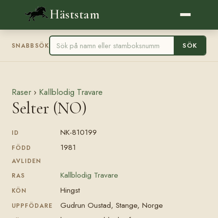
Häststam
SÖK
SNABBSÖK
Raser
›
Kallblodig Travare
Selter (NO)
NK-810199
ID
1981
FÖDD
AVLIDEN
Kallblodig Travare
RAS
Hingst
KÖN
Gudrun Oustad, Stange, Norge
UPPFÖDARE