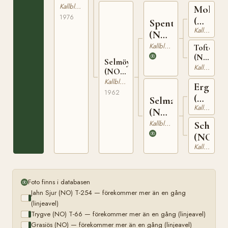
22361
Kallblodig Travare
Molyn
1976
(NO)
Spenter
Kallblodig Travare
T-
(NO)
150
T-259
Kallblodig Travare
Toftestje
(NO)
Selmöy
T-
Kallblodig Travare
(NO)
940
T-
Kallblodig Travare
Ergel
22852
1962
(NO)
Selma
Kallblodig Travare
T-
(NO)
172
T-
Kallblodig Travare
Schudi
1357
(NO)
Kallblodig Travare
Foto finns i databasen
Jahn Sjur (NO) T-254 — förekommer mer än en gång
(linjeavel)
Trygve (NO) T-66 — förekommer mer än en gång (linjeavel)
Grasiös (NO) — förekommer mer än en gång (linjeavel)