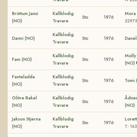
Bröttum Jansi
Kallblodig
Mora
Sto
1976
(NO)
Travare
2297
Kallblodig
Daimi (NO)
Sto
1976
Danel
Travare
Kallblodig
Molly
Fam (NO)
Sto
1976
Travare
(NO)
Fanteladda
Kallblodig
Sto
1976
Tomi 
(NO)
Travare
Glitre Rakel
Kallblodig
Ådnes
Sto
1976
(NO)
Travare
(NO)
Jakson Stjerna
Kallblodig
Loret
Sto
1976
(NO)
Travare
T- 16