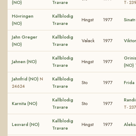
(NO)
Travare
T- 23
Hövringen
Kallblodig
Hingst
1977
Sinat
(NO)
Travare
Jahn Greger
Kallblodig
Valack
1977
Vikto
(NO)
Travare
Kallblodig
Grinis
Jahnen (NO)
Hingst
1977
Travare
(NO)
Jahnfrid (NO)
Kallblodig
N
Sto
1977
Frida
Travare
24624
Kallblodig
Randi
Karnita (NO)
Sto
1977
Travare
T- 23
Kallblodig
Lexvard (NO)
Hingst
1977
Aleks
Travare