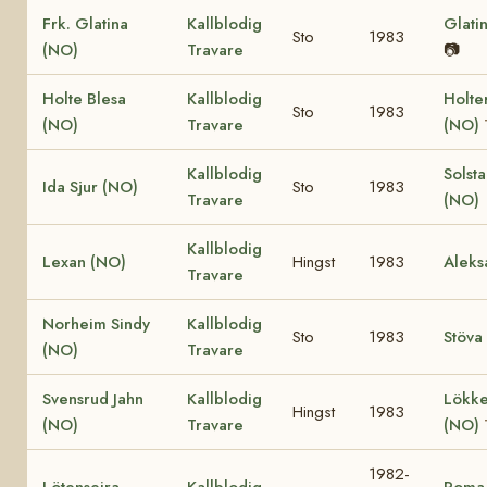
Frk. Glatina
Kallblodig
Glati
Sto
1983
(NO)
Travare
📷
Holte Blesa
Kallblodig
Holte
Sto
1983
(NO)
Travare
(NO)
Kallblodig
Solst
Ida Sjur (NO)
Sto
1983
Travare
(NO)
Kallblodig
Lexan (NO)
Hingst
1983
Aleks
Travare
Norheim Sindy
Kallblodig
Sto
1983
Stöva
(NO)
Travare
Svensrud Jahn
Kallblodig
Lökke
Hingst
1983
(NO)
Travare
(NO)
1982-
Lötenseira
Kallblodig
Roma