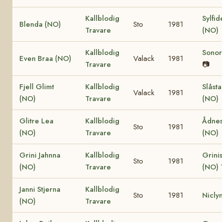
Kallblodig
Sylfid
Blenda (NO)
Sto
1981
Travare
(NO)
Kallblodig
Sonor
Even Braa (NO)
Valack
1981
Travare
📷
Fjell Glimt
Kallblodig
Slåst
Valack
1981
(NO)
Travare
(NO)
Glitre Lea
Kallblodig
Ådnes
Sto
1981
(NO)
Travare
(NO)
Grini Jahnna
Kallblodig
Grinis
Sto
1981
(NO)
Travare
(NO)
Janni Stjerna
Kallblodig
Sto
1981
Nicly
(NO)
Travare