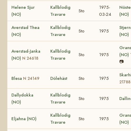
Helene Sjur
Kallblodig
1975-
Nöste
Sto
(NO)
Travare
03-24
(NO)
Averstad Thea
Kallblodig
Stjer
Sto
1975
(NO)
Travare
(NO)
Grans
Averstad-Janka
Kallblodig
Sto
1975
(NO)
(NO)
Travare
N 24618
📷
Skarh
Blesa
Dölehäst
Sto
1975
N 24149
21788
Dallydokka
Kallblodig
Sto
1975
Dalli
(NO)
Travare
Kallblodig
Grans
Eljahna (NO)
Sto
1975
Travare
(NO)