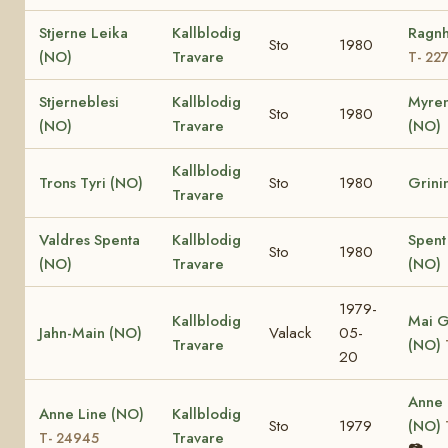
Stjerne Leika
Kallblodig
Ragnh
Sto
1980
(NO)
Travare
T- 22
Stjerneblesi
Kallblodig
Myren
Sto
1980
(NO)
Travare
(NO)
Kallblodig
Trons Tyri (NO)
Sto
1980
Grini
Travare
Valdres Spenta
Kallblodig
Spent
Sto
1980
(NO)
Travare
(NO)
1979-
Kallblodig
Mai G
Jahn-Main (NO)
Valack
05-
Travare
(NO)
20
Anne
Anne Line (NO)
Kallblodig
Sto
1979
(NO)
Travare
T- 24945