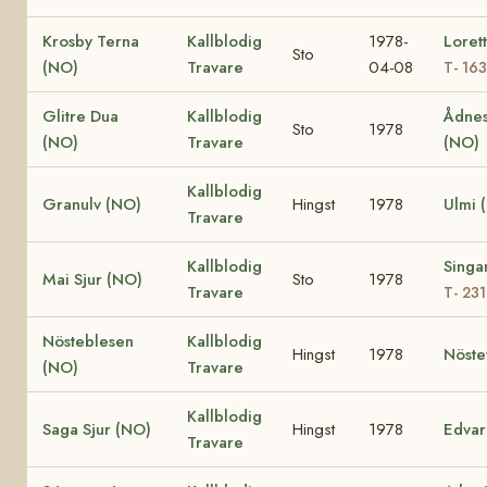
Krosby Terna
Kallblodig
1978-
Loret
Sto
(NO)
Travare
04-08
T- 16
Glitre Dua
Kallblodig
Ådnes
Sto
1978
(NO)
Travare
(NO)
Kallblodig
Granulv (NO)
Hingst
1978
Ulmi 
Travare
Kallblodig
Singa
Mai Sjur (NO)
Sto
1978
Travare
T- 23
Nösteblesen
Kallblodig
Hingst
1978
Nöste
(NO)
Travare
Kallblodig
Saga Sjur (NO)
Hingst
1978
Edvar
Travare