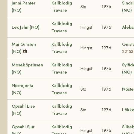
Janni Panter
Kallblodig
Sindr
Sto
1976
(NO)
Travare
(NO)
Kallblodig
Lex Jahn (NO)
Hingst
1976
Aleks
Travare
Mai Gnisten
Kallblodig
Gnist
Hingst
1976
(NO)
📷
Travare
22153
Moseböprinsen
Kallblodig
Sylfid
Hingst
1976
(NO)
Travare
(NO)
Nöstejenta
Kallblodig
Sto
1976
Nöste
(NO)
Travare
Opsahl Lise
Kallblodig
Sto
1976
Lökke
(NO)
Travare
Opsahl Sjur
Kallblodig
Silke
Hingst
1976
(NO)
Travare
(NO)