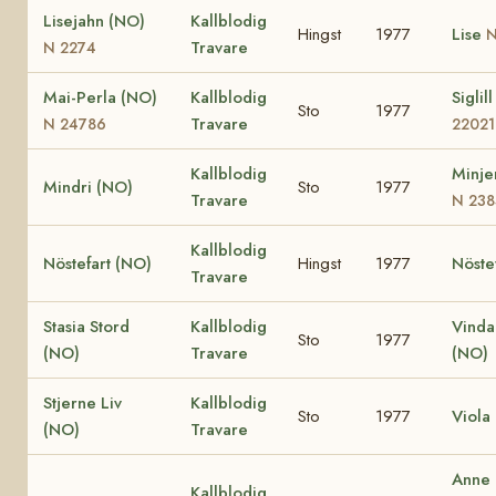
Lisejahn (NO)
Kallblodig
Hingst
1977
Lise
N
Travare
N 2274
Mai-Perla (NO)
Kallblodig
Siglil
Sto
1977
Travare
N 24786
22021
Kallblodig
Minje
Mindri (NO)
Sto
1977
Travare
N 238
Kallblodig
Nöstefart (NO)
Hingst
1977
Nöste
Travare
Stasia Stord
Kallblodig
Vinda
Sto
1977
(NO)
Travare
(NO)
Stjerne Liv
Kallblodig
Sto
1977
Viola
(NO)
Travare
Anne
Kallblodig