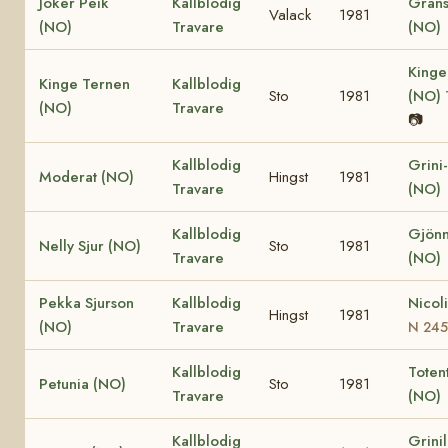
Joker Peik
Kallblodig
Grans
Valack
1981
(NO)
Travare
(NO)
Kinge
Kinge Ternen
Kallblodig
Sto
1981
(NO)
(NO)
Travare
📷
Kallblodig
Grini
Moderat (NO)
Hingst
1981
Travare
(NO)
Kallblodig
Gjönn
Nelly Sjur (NO)
Sto
1981
Travare
(NO)
Pekka Sjurson
Kallblodig
Nicol
Hingst
1981
(NO)
Travare
N 24
Kallblodig
Totent
Petunia (NO)
Sto
1981
Travare
(NO)
Kallblodig
Grini