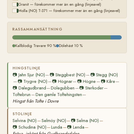
Granit — förekommer mer än en gång (linjeavel)
Molla (NO) T-371 — förekommer mer än en gång (linjeavel)
RASSAMMANSÄTTNING
Kallblodig Travare 90 %
Dölehäst 10 %
HINGSTLINJE
📷
Jahn Sjur (NO)
📷
Steggbest (NO)
📷
Stegg (NO)
—
—
📷
Trygve (NO)
📷
Högnar
📷
Högne
📷
Kåre
—
—
—
—
—
📷
Dalegudbrand
Dölegubben
📷
Sterkoder
—
—
—
Toftebrun
Den gamle Toftehingsten
—
—
Hingst från Tofte i Dovre
STOLINJE
Selvina (NO)
Selmöy (NO)
📷
Selma (NO)
—
—
—
📷
Schudina (NO)
Lunda
📷
Lenda
—
—
—
Fröya, inköpt från Gudbrandsdalen