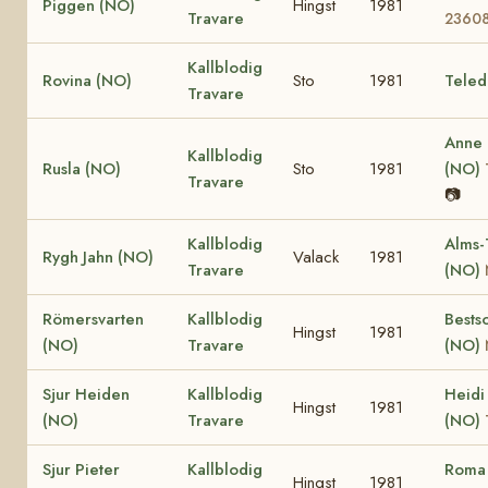
Piggen (NO)
Hingst
1981
Travare
2360
Kallblodig
Rovina (NO)
Sto
1981
Teled
Travare
Anne
Kallblodig
Rusla (NO)
Sto
1981
(NO)
Travare
📷
Kallblodig
Alms-
Rygh Jahn (NO)
Valack
1981
Travare
(NO)
Römersvarten
Kallblodig
Bests
Hingst
1981
(NO)
Travare
(NO)
Sjur Heiden
Kallblodig
Heidi
Hingst
1981
(NO)
Travare
(NO)
Sjur Pieter
Kallblodig
Roma
Hingst
1981