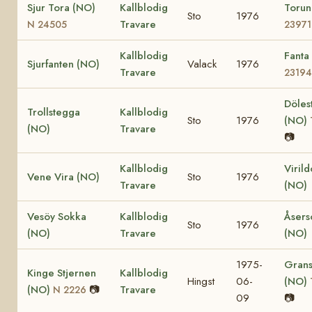
Sjur Tora (NO)
Kallblodig
Toru
Sto
1976
Travare
N 24505
23971
Kallblodig
Fanta
Sjurfanten (NO)
Valack
1976
Travare
23194
Döles
Trollstegga
Kallblodig
Sto
1976
(NO)
(NO)
Travare
📷
Kallblodig
Viril
Vene Vira (NO)
Sto
1976
Travare
(NO)
Vesöy Sokka
Kallblodig
Åsers
Sto
1976
(NO)
Travare
(NO)
1975-
Grans
Kinge Stjernen
Kallblodig
Hingst
06-
(NO)
(NO)
📷
Travare
N 2226
09
📷