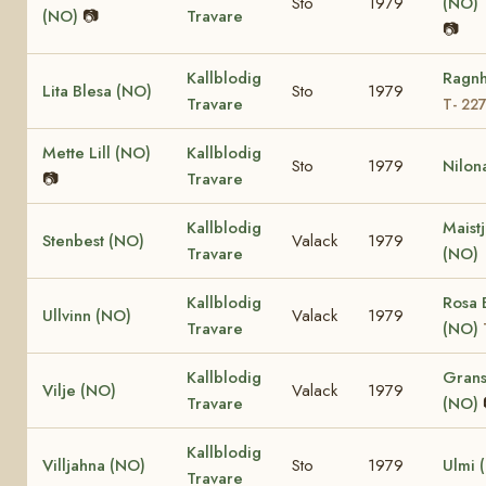
Sto
1979
(NO)
(NO)
📷
Travare
📷
Kallblodig
Ragnh
Lita Blesa (NO)
Sto
1979
Travare
T- 22
Mette Lill (NO)
Kallblodig
Sto
1979
Nilon
📷
Travare
Kallblodig
Maist
Stenbest (NO)
Valack
1979
Travare
(NO)
Kallblodig
Rosa 
Ullvinn (NO)
Valack
1979
Travare
(NO)
Kallblodig
Grans
Vilje (NO)
Valack
1979
Travare
(NO)
Kallblodig
Villjahna (NO)
Sto
1979
Ulmi 
Travare