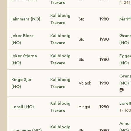
Travare
N 241
Kallblodig
Jahnmara (NO)
Sto
1980
Marif
Travare
Joker Blesa
Kallblodig
Grans
Sto
1980
(NO)
Travare
(NO)
Joker Stjerna
Kallblodig
Egged
Sto
1980
(NO)
Travare
(NO)
Grans
Kinge Sjur
Kallblodig
Valack
1980
(NO)
(NO)
Travare
📷
Kallblodig
Loret
Lorell (NO)
Hingst
1980
Travare
T- 16
Anne
Kallblodig
Lygnamöy (NO)
Sto
1980
(NO)