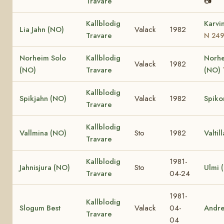
Travare
📷
Kallblodig
Karvi
Lia Jahn (NO)
Valack
1982
Travare
N 24
Norheim Solo
Kallblodig
Norhe
Valack
1982
(NO)
Travare
(NO)
Kallblodig
Spikjahn (NO)
Valack
1982
Spiko
Travare
Kallblodig
Vallmina (NO)
Sto
1982
Valtil
Travare
Kallblodig
1981-
Jahnisjura (NO)
Sto
Ulmi 
Travare
04-24
1981-
Kallblodig
Slogum Best
Valack
04-
Andr
Travare
04