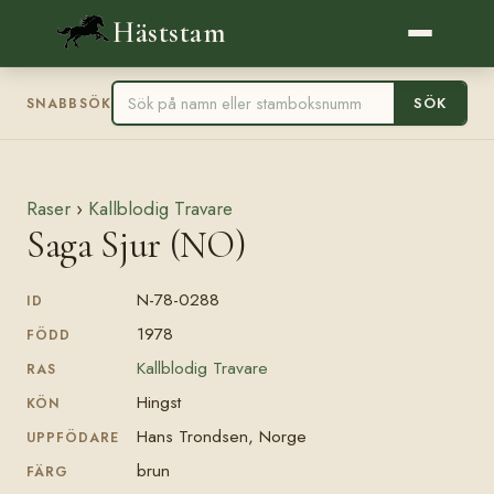
Häststam
SÖK
SNABBSÖK
Raser
›
Kallblodig Travare
Saga Sjur (NO)
N-78-0288
ID
1978
FÖDD
Kallblodig Travare
RAS
Hingst
KÖN
Hans Trondsen, Norge
UPPFÖDARE
brun
FÄRG