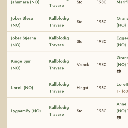
Jahnmara (NO)
Sto
1980
Marif
Travare
Joker Blesa
Kallblodig
Grans
Sto
1980
(NO)
Travare
(NO)
Joker Stjerna
Kallblodig
Egged
Sto
1980
(NO)
Travare
(NO)
Grans
Kinge Sjur
Kallblodig
Valack
1980
(NO)
(NO)
Travare
📷
Kallblodig
Loret
Lorell (NO)
Hingst
1980
Travare
T- 16
Anne
Kallblodig
Lygnamöy (NO)
Sto
1980
(NO)
Travare
📷