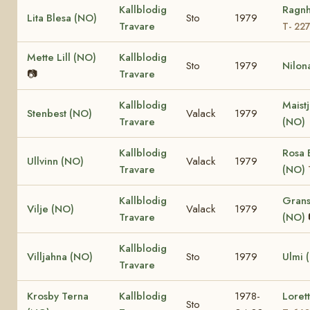
Kallblodig
Ragnh
Lita Blesa (NO)
Sto
1979
Travare
T- 22
Mette Lill (NO)
Kallblodig
Sto
1979
Nilon
📷
Travare
Kallblodig
Maist
Stenbest (NO)
Valack
1979
Travare
(NO)
Kallblodig
Rosa 
Ullvinn (NO)
Valack
1979
Travare
(NO)
Kallblodig
Grans
Vilje (NO)
Valack
1979
Travare
(NO)
Kallblodig
Villjahna (NO)
Sto
1979
Ulmi 
Travare
Krosby Terna
Kallblodig
1978-
Loret
Sto