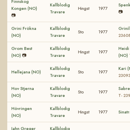
Finnskog
Kallblodig
Spenk
Kongen (NO)
Hingst
1977
Travare
📷
📷
Grini Frökna
Kallblodig
Grini
Sto
1977
(NO)
Travare
2360
Grom Best
Kallblodig
Heidi
Hingst
1977
(NO)
📷
Travare
(NO)
Kallblodig
Kari 
Hellejana (NO)
Sto
1977
Travare
2309
Hov Stjerna
Kallblodig
Sabre
Sto
1977
(NO)
Travare
T- 23
Hövringen
Kallblodig
Hingst
1977
Sinat
(NO)
Travare
Jahn Greger
Kallblodig