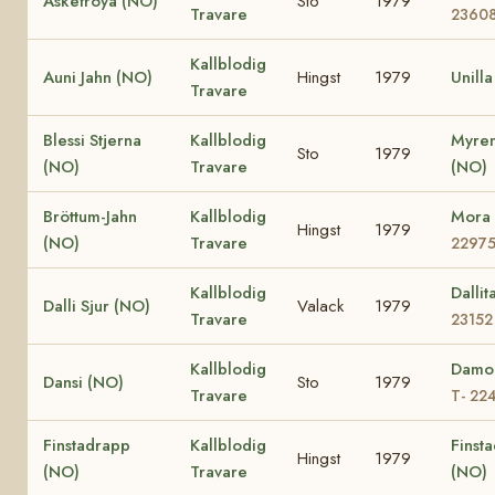
Askefröya (NO)
Sto
1979
Travare
2360
Kallblodig
Auni Jahn (NO)
Hingst
1979
Unill
Travare
Blessi Stjerna
Kallblodig
Myren
Sto
1979
(NO)
Travare
(NO)
Bröttum-Jahn
Kallblodig
Mora
Hingst
1979
(NO)
Travare
2297
Kallblodig
Dalli
Dalli Sjur (NO)
Valack
1979
Travare
23152
Kallblodig
Damo
Dansi (NO)
Sto
1979
Travare
T- 22
Finstadrapp
Kallblodig
Finsta
Hingst
1979
(NO)
Travare
(NO)