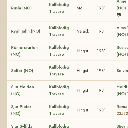
Anne
Kallblodig
Rusla (NO)
Sto
1981
(NO)
Travare
📷
Kallblodig
Alms-
Rygh Jahn (NO)
Valack
1981
Travare
(NO)
Römersvarten
Kallblodig
Bests
Hingst
1981
(NO)
Travare
(NO)
Kallblodig
Selter (NO)
Hingst
1981
Selvi
Travare
Sjur Heiden
Kallblodig
Heidi
Hingst
1981
(NO)
Travare
(NO)
Sjur Pieter
Kallblodig
Roma
Hingst
1981
(NO)
Travare
23532
Sjur Sylfida
Kallblodig
Stjern