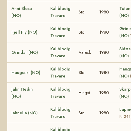
Anni Blesa
Kallblodig
Toten
Sto
1980
(NO)
Travare
(NO)
Kallblodig
Grinis
Fjell Fly (NO)
Sto
1980
Travare
(NO)
Kallblodig
Slåst
Grindar (NO)
Valack
1980
Travare
(NO)
Kallblodig
Haugs
Haugssiri (NO)
Sto
1980
Travare
(NO)
Jahn Hedin
Kallblodig
Skar
Hingst
1980
(NO)
Travare
(NO)
Kallblodig
Lupin
Jahnella (NO)
Sto
1980
Travare
N 241
Kallblodig