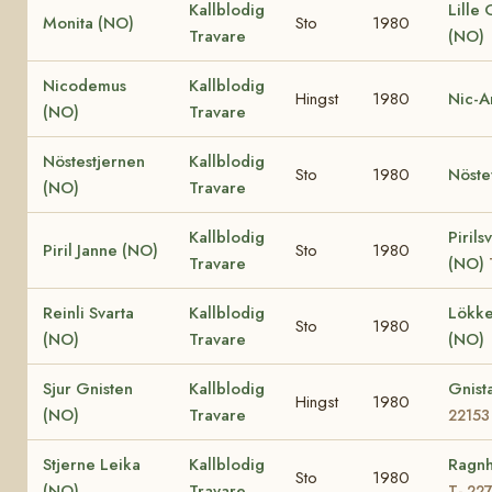
Kallblodig
Lille
Monita (NO)
Sto
1980
Travare
(NO)
Nicodemus
Kallblodig
Hingst
1980
Nic-A
(NO)
Travare
Nöstestjernen
Kallblodig
Sto
1980
Nöste
(NO)
Travare
Kallblodig
Pirils
Piril Janne (NO)
Sto
1980
Travare
(NO)
Reinli Svarta
Kallblodig
Lökke
Sto
1980
(NO)
Travare
(NO)
Sjur Gnisten
Kallblodig
Gnist
Hingst
1980
(NO)
Travare
22153
Stjerne Leika
Kallblodig
Ragnh
Sto
1980
(NO)
Travare
T- 22