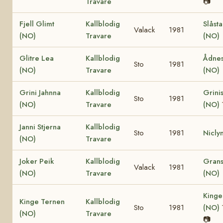
Travare
📷
Fjell Glimt
Kallblodig
Slåst
Valack
1981
(NO)
Travare
(NO)
Glitre Lea
Kallblodig
Ådnes
Sto
1981
(NO)
Travare
(NO)
Grini Jahnna
Kallblodig
Grinis
Sto
1981
(NO)
Travare
(NO)
Janni Stjerna
Kallblodig
Sto
1981
Nicly
(NO)
Travare
Joker Peik
Kallblodig
Grans
Valack
1981
(NO)
Travare
(NO)
Kinge
Kinge Ternen
Kallblodig
Sto
1981
(NO)
(NO)
Travare
📷