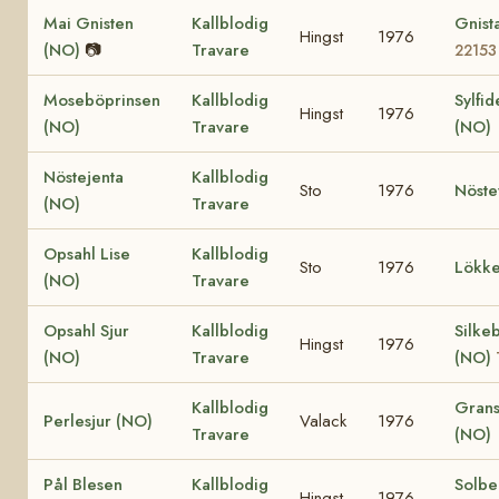
Mai Gnisten
Kallblodig
Gnist
Hingst
1976
(NO)
📷
Travare
22153
Moseböprinsen
Kallblodig
Sylfid
Hingst
1976
(NO)
Travare
(NO)
Nöstejenta
Kallblodig
Sto
1976
Nöste
(NO)
Travare
Opsahl Lise
Kallblodig
Sto
1976
Lökke
(NO)
Travare
Opsahl Sjur
Kallblodig
Silke
Hingst
1976
(NO)
Travare
(NO)
Kallblodig
Grans
Perlesjur (NO)
Valack
1976
Travare
(NO)
Pål Blesen
Kallblodig
Solbe
Hingst
1976