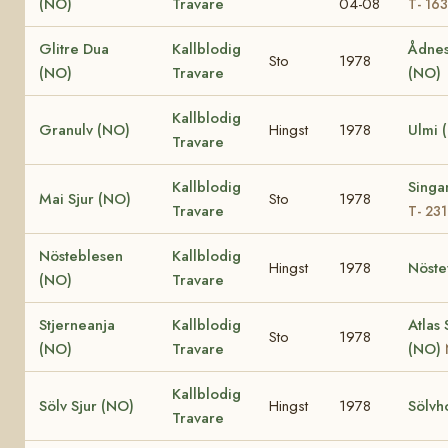
(NO)
Travare
04-08
T- 16
Glitre Dua
Kallblodig
Ådnes
Sto
1978
(NO)
Travare
(NO)
Kallblodig
Granulv (NO)
Hingst
1978
Ulmi 
Travare
Kallblodig
Singa
Mai Sjur (NO)
Sto
1978
Travare
T- 23
Nösteblesen
Kallblodig
Hingst
1978
Nöste
(NO)
Travare
Stjerneanja
Kallblodig
Atlas 
Sto
1978
(NO)
Travare
(NO)
Kallblodig
Sölv Sjur (NO)
Hingst
1978
Sölvh
Travare