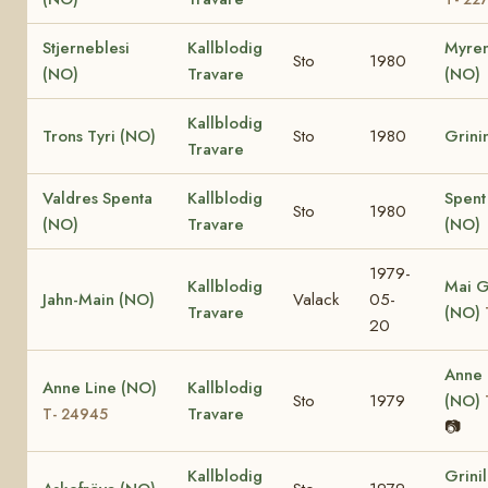
Stjerneblesi
Kallblodig
Myren
Sto
1980
(NO)
Travare
(NO)
Kallblodig
Trons Tyri (NO)
Sto
1980
Grini
Travare
Valdres Spenta
Kallblodig
Spent
Sto
1980
(NO)
Travare
(NO)
1979-
Kallblodig
Mai G
Jahn-Main (NO)
Valack
05-
Travare
(NO)
20
Anne
Anne Line (NO)
Kallblodig
Sto
1979
(NO)
Travare
T- 24945
📷
Kallblodig
Grini