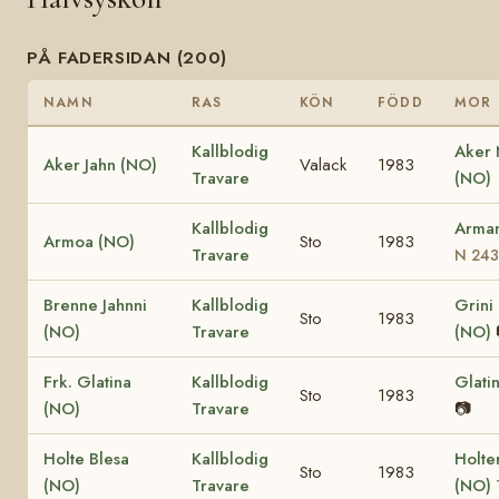
PÅ FADERSIDAN (200)
NAMN
RAS
KÖN
FÖDD
MOR
Kallblodig
Aker
Aker Jahn (NO)
Valack
1983
Travare
(NO)
Kallblodig
Arma
Armoa (NO)
Sto
1983
Travare
N 243
Brenne Jahnni
Kallblodig
Grini
Sto
1983
(NO)
Travare
(NO)
Frk. Glatina
Kallblodig
Glati
Sto
1983
(NO)
Travare
📷
Holte Blesa
Kallblodig
Holte
Sto
1983
(NO)
Travare
(NO)