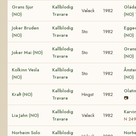
Grans Sjur
Kallblodig
Gläda 
Valack
1982
(NO)
Travare
(NO)
Joker Bruden
Kallblodig
Egged
Sto
1982
(NO)
Travare
(NO)
Kallblodig
Grans
Joker Mai (NO)
Sto
1982
Travare
(NO)
Kolkinn Vesla
Kallblodig
Ånsta
Sto
1982
(NO)
Travare
(NO)
Kallblodig
Glati
Kraft (NO)
Hingst
1982
Travare
📷
Kallblodig
Karvi
Lia Jahn (NO)
Valack
1982
Travare
N 24
Norheim Solo
Kallblodig
Norhe