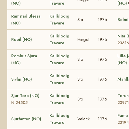
(NO)
Travare
(NO)
Ramstad Blessa
Kallblodig
Sto
1976
Belmi
(NO)
Travare
Kallblodig
Nita 
Robil (NO)
Hingst
1976
Travare
23616
Romhus Sjura
Kallblodig
Lille 
Sto
1976
(NO)
Travare
(NO)
Kallblodig
Sivlin (NO)
Sto
1976
Matil
Travare
Sjur Tora (NO)
Kallblodig
Toru
Sto
1976
Travare
N 24505
23971
Kallblodig
Fanta
Sjurfanten (NO)
Valack
1976
Travare
23194