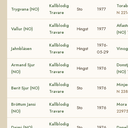
Kallblodig
Torab
Trygvana (NO)
Sto
1977
Travare
N 221
Kallblodig
Atlast
Vallur (NO)
Hingst
1977
Travare
(NO)
Kallblodig
1976-
Jahnbläsen
Hingst
Vinog
Travare
05-29
Armand Sjur
Kallblodig
Donst
Hingst
1976
(NO)
Travare
(NO)
Kallblodig
Minje
Berit Sjur (NO)
Sto
1976
Travare
N 238
Bröttum Jansi
Kallblodig
Mora
Sto
1976
(NO)
Travare
2297
Kallblodig
Daimi (NO)
Sto
1976
Danel