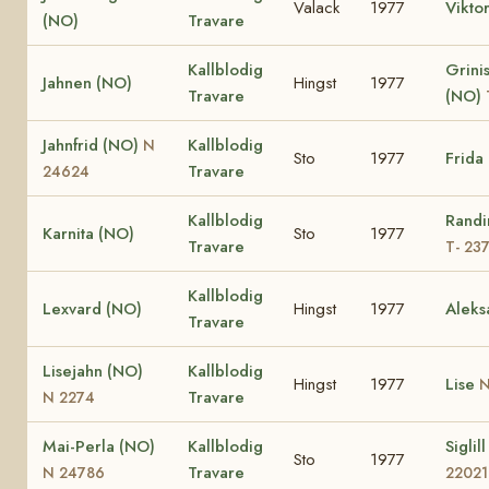
Valack
1977
Vikto
(NO)
Travare
Kallblodig
Grinis
Jahnen (NO)
Hingst
1977
Travare
(NO)
Jahnfrid (NO)
Kallblodig
N
Sto
1977
Frida
Travare
24624
Kallblodig
Randi
Karnita (NO)
Sto
1977
Travare
T- 23
Kallblodig
Lexvard (NO)
Hingst
1977
Aleks
Travare
Lisejahn (NO)
Kallblodig
Hingst
1977
Lise
N
Travare
N 2274
Mai-Perla (NO)
Kallblodig
Siglil
Sto
1977
Travare
N 24786
22021