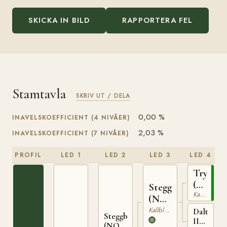
SKICKA IN BILD
RAPPORTERA FEL
Stamtavla
SKRIV UT / DELA
0,00 %
INAVELSKOEFFICIENT (4 NIVÅER)
2,03 %
INAVELSKOEFFICIENT (7 NIVÅER)
PROFIL
LED 1
LED 2
LED 3
LED 4
Trygve
(NO)
Stegg
Kallblodig Travare
T-
(NO)
66
T-169
Kallblodig Travare
Dalterna
Steggbest
II
(NO)