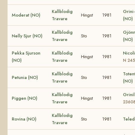
Kallblodig
Grini
Moderat (NO)
Hingst
1981
Travare
(NO)
Kallblodig
Gjönn
Nelly Sjur (NO)
Sto
1981
Travare
(NO)
Pekka Sjurson
Kallblodig
Nicol
Hingst
1981
(NO)
Travare
N 24
Kallblodig
Totent
Petunia (NO)
Sto
1981
Travare
(NO)
Kallblodig
Grini
Piggen (NO)
Hingst
1981
Travare
2360
Kallblodig
Rovina (NO)
Sto
1981
Teled
Travare