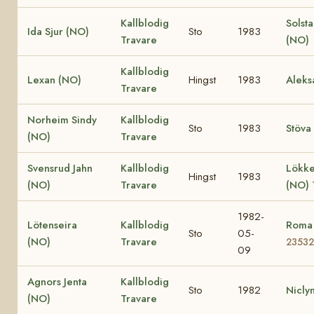
Kallblodig
Solst
Ida Sjur (NO)
Sto
1983
Travare
(NO)
Kallblodig
Lexan (NO)
Hingst
1983
Aleks
Travare
Norheim Sindy
Kallblodig
Sto
1983
Stöva
(NO)
Travare
Svensrud Jahn
Kallblodig
Lökke
Hingst
1983
(NO)
Travare
(NO)
1982-
Lötenseira
Kallblodig
Roma
Sto
05-
(NO)
Travare
23532
09
Agnors Jenta
Kallblodig
Sto
1982
Nicly
(NO)
Travare