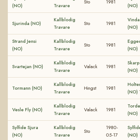
Sto
1981
(NO)
Travare
(NO)
Kallblodig
Vinda
Sjurinda (NO)
Sto
1981
Travare
(NO)
Strand Jensi
Kallblodig
Egged
Sto
1981
(NO)
Travare
(NO)
Kallblodig
Skar
Svartejan (NO)
Valack
1981
Travare
(NO)
Kallblodig
Holte
Tormann (NO)
Hingst
1981
Travare
(NO)
Kallblodig
Torden
Vesle Fly (NO)
Valack
1981
Travare
(NO)
Sylfide Sjura
Kallblodig
1980-
Sylfid
Sto
(NO)
Travare
05-17
(NO)