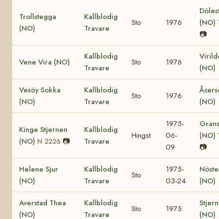
Döles
Trollstegga
Kallblodig
Sto
1976
(NO)
(NO)
Travare
📷
Kallblodig
Viril
Vene Vira (NO)
Sto
1976
Travare
(NO)
Vesöy Sokka
Kallblodig
Åsers
Sto
1976
(NO)
Travare
(NO)
1975-
Grans
Kinge Stjernen
Kallblodig
Hingst
06-
(NO)
(NO)
📷
Travare
N 2226
09
📷
Helene Sjur
Kallblodig
1975-
Nöste
Sto
(NO)
Travare
03-24
(NO)
Averstad Thea
Kallblodig
Stjer
Sto
1975
(NO)
Travare
(NO)