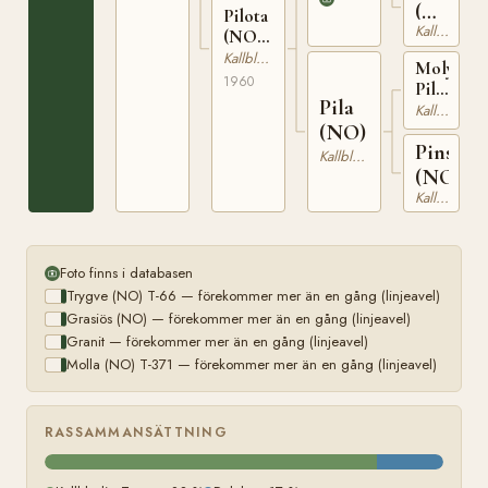
(NO)
Pilota
Kallblodig Travare
T-
(NO)
T-
897
Kallblodig Travare
Molyn
22594
1960
Pil
Pila
(NO)
Kallblodig Travare
T-
(NO)
Pinshil
216
Kallblodig Travare
(NO)
Kallblodig Travare
Foto finns i databasen
Trygve (NO) T-66 — förekommer mer än en gång (linjeavel)
Grasiös (NO) — förekommer mer än en gång (linjeavel)
Granit — förekommer mer än en gång (linjeavel)
Molla (NO) T-371 — förekommer mer än en gång (linjeavel)
RASSAMMANSÄTTNING