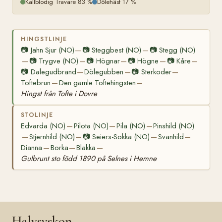
Kallblodig Travare 83 %
Dölehäst 17 %
HINGSTLINJE
📷
Jahn Sjur (NO)
📷
Steggbest (NO)
📷
Stegg (NO)
—
—
📷
Trygve (NO)
📷
Högnar
📷
Högne
📷
Kåre
—
—
—
—
—
📷
Dalegudbrand
Dölegubben
📷
Sterkoder
—
—
—
Toftebrun
Den gamle Toftehingsten
—
—
Hingst från Tofte i Dovre
STOLINJE
Edvarda (NO)
Pilota (NO)
Pila (NO)
Pinshild (NO)
—
—
—
Stjernhild (NO)
📷
Seiers-Sokka (NO)
Svanhild
—
—
—
—
Dianna
Borka
Blakka
—
—
—
Gulbrunt sto född 1890 på Selnes i Hemne
Halvsyskon