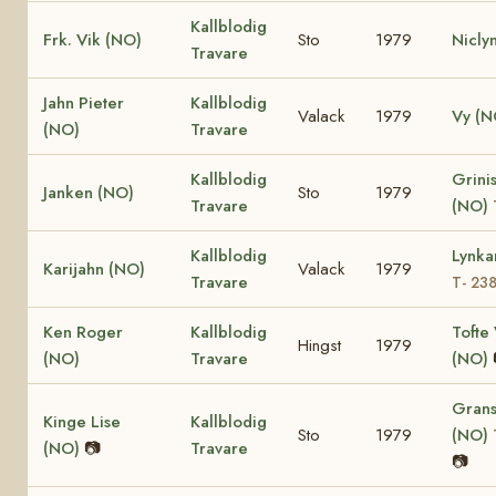
Kallblodig
Frk. Vik (NO)
Sto
1979
Nicly
Travare
Jahn Pieter
Kallblodig
Valack
1979
Vy (N
(NO)
Travare
Kallblodig
Grinis
Janken (NO)
Sto
1979
Travare
(NO)
Kallblodig
Lynka
Karijahn (NO)
Valack
1979
Travare
T- 23
Ken Roger
Kallblodig
Tofte 
Hingst
1979
(NO)
Travare
(NO)
Grans
Kinge Lise
Kallblodig
Sto
1979
(NO)
(NO)
📷
Travare
📷