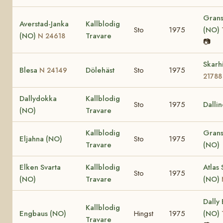
Grans
Averstad-Janka
Kallblodig
Sto
1975
(NO)
(NO)
Travare
N 24618
📷
Skarh
Blesa
Dölehäst
Sto
1975
N 24149
21788
Dallydokka
Kallblodig
Sto
1975
Dalli
(NO)
Travare
Kallblodig
Grans
Eljahna (NO)
Sto
1975
Travare
(NO)
Elken Svarta
Kallblodig
Atlas 
Sto
1975
(NO)
Travare
(NO)
Dally
Kallblodig
Engbaus (NO)
Hingst
1975
(NO)
Travare