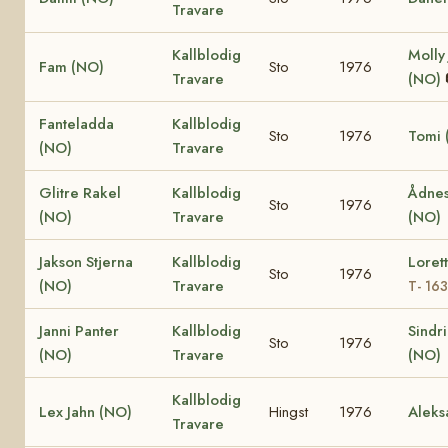
Travare
Kallblodig
Molly
Fam (NO)
Sto
1976
Travare
(NO)
Fanteladda
Kallblodig
Sto
1976
Tomi 
(NO)
Travare
Glitre Rakel
Kallblodig
Ådnes
Sto
1976
(NO)
Travare
(NO)
Jakson Stjerna
Kallblodig
Loret
Sto
1976
(NO)
Travare
T- 16
Janni Panter
Kallblodig
Sindr
Sto
1976
(NO)
Travare
(NO)
Kallblodig
Lex Jahn (NO)
Hingst
1976
Aleks
Travare