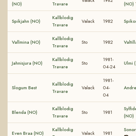
Valack
1982
(NO)
Travare
(NO)
Kallblodig
Spikjahn (NO)
Valack
1982
Spiko
Travare
Kallblodig
Vallmina (NO)
Sto
1982
Valtil
Travare
Kallblodig
1981-
Jahnisjura (NO)
Sto
Ulmi 
Travare
04-24
1981-
Kallblodig
Slogum Best
Valack
04-
Andr
Travare
04
Kallblodig
Sylfid
Blenda (NO)
Sto
1981
Travare
(NO)
Kallblodig
Sonor
Even Braa (NO)
Valack
1981