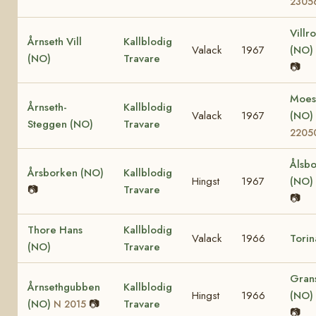
2305
Villr
Årnseth Vill
Kallblodig
Valack
1967
(NO)
(NO)
Travare
📷
Moes
Årnseth-
Kallblodig
Valack
1967
(NO)
Steggen (NO)
Travare
2205
Ålsb
Årsborken (NO)
Kallblodig
Hingst
1967
(NO)
📷
Travare
📷
Thore Hans
Kallblodig
Valack
1966
Torin
(NO)
Travare
Gran
Årnsethgubben
Kallblodig
Hingst
1966
(NO)
(NO)
📷
Travare
N 2015
📷