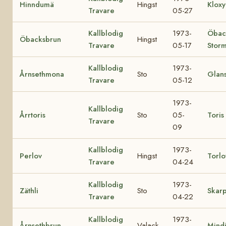
Hinndumä
Hingst
Kloxy
Travare
05-27
Kallblodig
1973-
Öbac
Öbacksbrun
Hingst
Travare
05-17
Stor
Kallblodig
1973-
Årnsethmona
Sto
Glan
Travare
05-12
1973-
Kallblodig
Årrtoris
Sto
05-
Toris
Travare
09
Kallblodig
1973-
Perlov
Hingst
Torlo
Travare
04-24
Kallblodig
1973-
Zäthli
Sto
Skarp
Travare
04-22
Kallblodig
1973-
Årnsethbrun
Valack
Mind