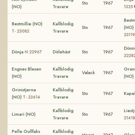
Sto
1967
(NO)
Travare
1325
Bestm
Bestmillie (NO)
Kallblodig
Sto
1967
(NO)
Travare
T- 23082
23119
Dönn
Dönja
Dölehäst
Sto
1967
N 22967
2228
Engnes Blesen
Kallblodig
Gran
Valack
1967
(NO)
Travare
(NO)
Grinistjerna
Kallblodig
Sto
1967
Kapel
(NO)
Travare
T- 23614
Kallblodig
Liest
Limari (NO)
Sto
1967
Travare
21418
Pelle Gullfaks
Kallblodig
Hingst
1967
Glori