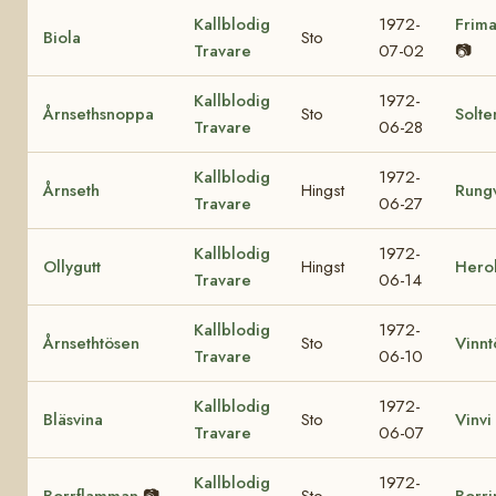
Kallblodig
1972-
Frim
Biola
Sto
Travare
07-02
📷
Kallblodig
1972-
Årnsethsnoppa
Sto
Solte
Travare
06-28
Kallblodig
1972-
Årnseth
Hingst
Rung
Travare
06-27
Kallblodig
1972-
Ollygutt
Hingst
Herol
Travare
06-14
Kallblodig
1972-
Årnsethtösen
Sto
Vinnt
Travare
06-10
Kallblodig
1972-
Bläsvina
Sto
Vinvi
Travare
06-07
Kallblodig
1972-
Borrflamman
📷
Sto
Borri