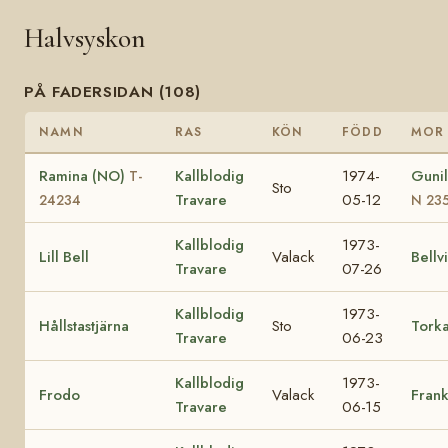
Halvsyskon
PÅ FADERSIDAN (108)
NAMN
RAS
KÖN
FÖDD
MOR
Ramina (NO)
Kallblodig
1974-
Gunil
T-
Sto
Travare
05-12
24234
N 23
Kallblodig
1973-
Lill Bell
Valack
Bellvi
Travare
07-26
Kallblodig
1973-
Hållstastjärna
Sto
Tork
Travare
06-23
Kallblodig
1973-
Frodo
Valack
Fran
Travare
06-15