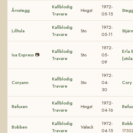
Kallblodig
1972-
Årnstegg
Hingst
Stegg
Travare
05-15
Kallblodig
1972-
Lilltula
Sto
Stjär
Travare
05-11
1972-
Kallblodig
Erla 
Ixa Express
📷
Sto
05-
Travare
(utsl
09
1972-
Kallblodig
Coryann
Sto
04-
Cory
Travare
30
Kallblodig
1972-
Refuxen
Hingst
Refu
Travare
04-16
Kallblodig
1972-
Bobb
Bobben
Valack
Travare
04-15
1750