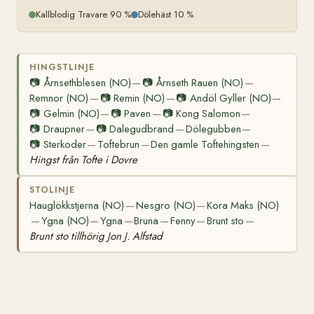
Kallblodig Travare 90 %
Dölehäst 10 %
HINGSTLINJE
📷
Årnsethblesen (NO)
📷
Årnseth Rauen (NO)
—
—
Remnor (NO)
📷
Remin (NO)
📷
Andöl Gyller (NO)
—
—
—
📷
Gelmin (NO)
📷
Paven
📷
Kong Salomon
—
—
—
📷
Draupner
📷
Dalegudbrand
Dölegubben
—
—
—
📷
Sterkoder
Toftebrun
Den gamle Toftehingsten
—
—
—
Hingst från Tofte i Dovre
STOLINJE
Hauglökkstjerna (NO)
Nesgro (NO)
Kora Maks (NO)
—
—
Ygna (NO)
Ygna
Bruna
Fenny
Brunt sto
—
—
—
—
—
—
Brunt sto tillhörig Jon J. Alfstad