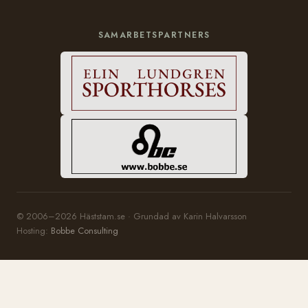
SAMARBETSPARTNERS
© 2006–2026 Häststam.se · Grundad av Karin Halvarsson
Hosting:
Bobbe Consulting