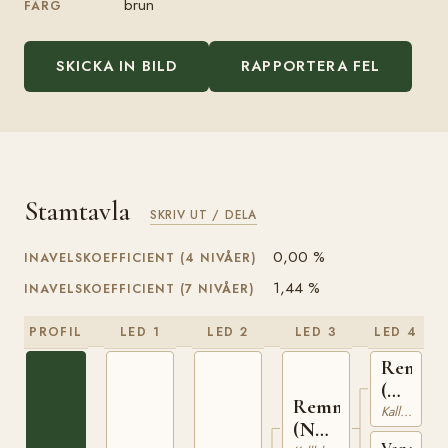
brun
FÄRG
SKICKA IN BILD
RAPPORTERA FEL
Stamtavla
SKRIV UT / DELA
0,00 %
INAVELSKOEFFICIENT (4 NIVÅER)
1,44 %
INAVELSKOEFFICIENT (7 NIVÅER)
PROFIL
LED 1
LED 2
LED 3
LED 4
Remin
(NO)
Remnor
T-
Kallblodig Travare
(NO)
170