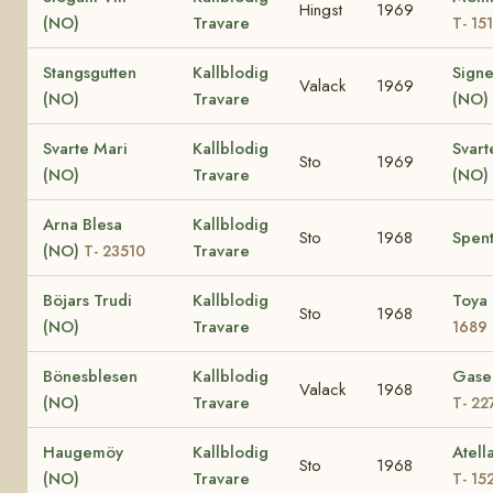
Hingst
1969
(NO)
Travare
T- 15
Stangsgutten
Kallblodig
Signel
Valack
1969
(NO)
Travare
(NO)
Svarte Mari
Kallblodig
Svart
Sto
1969
(NO)
Travare
(NO)
Arna Blesa
Kallblodig
Sto
1968
Spent
(NO)
Travare
T- 23510
Böjars Trudi
Kallblodig
Toya
Sto
1968
(NO)
Travare
1689
Bönesblesen
Kallblodig
Gase
Valack
1968
(NO)
Travare
T- 22
Haugemöy
Kallblodig
Atell
Sto
1968
(NO)
Travare
T- 15