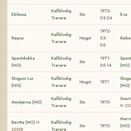
Kallblodig
1972-
Eblessa
Sto
Eva
Travare
03-24
1972-
Kallblodig
Repos
Hingst
03-
Rebe
Travare
05
Spentdokka
Kallblodig
1971-
Spent
Sto
(NO)
Travare
05-14
(NO)
Slogum Lur
Kallblodig
Slogu
Hingst
1971
(NO)
Travare
(NO)
Kallblodig
Snert
Amstjerna (NO)
Sto
1970
Travare
N 22
Marv
Beritta (NO)
Kallblodig
N
Sto
1970
(NO)
Travare
23558