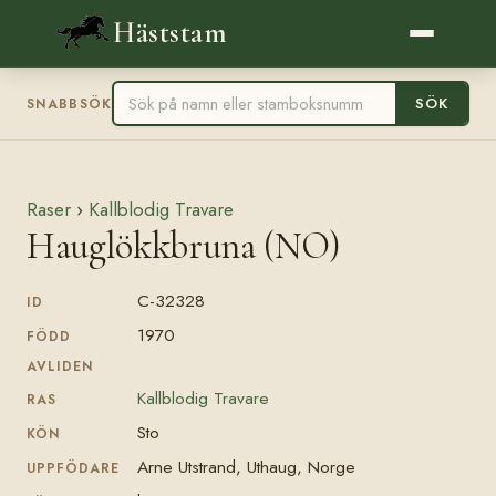
Häststam
SÖK
SNABBSÖK
Raser
›
Kallblodig Travare
Hauglökkbruna (NO)
C-32328
ID
1970
FÖDD
AVLIDEN
Kallblodig Travare
RAS
Sto
KÖN
Arne Utstrand, Uthaug, Norge
UPPFÖDARE