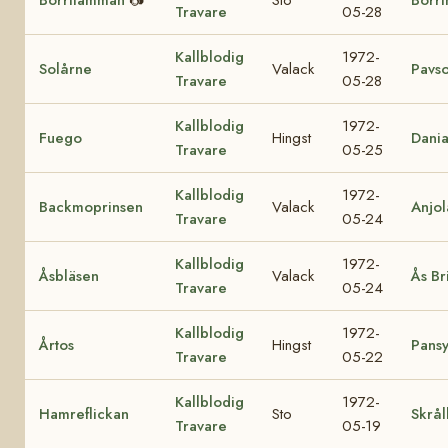
Travare
05-28
Kallblodig
1972-
Solårne
Valack
Pavso
Travare
05-28
Kallblodig
1972-
Fuego
Hingst
Dani
Travare
05-25
Kallblodig
1972-
Backmoprinsen
Valack
Anjol
Travare
05-24
Kallblodig
1972-
Åsbläsen
Valack
Ås Bri
Travare
05-24
Kallblodig
1972-
Årtos
Hingst
Pans
Travare
05-22
Kallblodig
1972-
Hamreflickan
Sto
Skrål
Travare
05-19