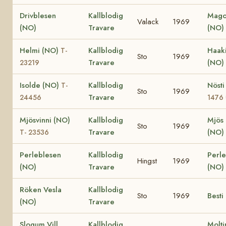
Drivblesen
Kallblodig
Mago
Valack
1969
(NO)
Travare
(NO)
Helmi (NO)
Kallblodig
Haak
T-
Sto
1969
Travare
(NO)
23219
Isolde (NO)
Kallblodig
Nöst
T-
Sto
1969
Travare
24456
1476
Mjösvinni (NO)
Kallblodig
Mjös
Sto
1969
Travare
(NO)
T- 23536
Perleblesen
Kallblodig
Perl
Hingst
1969
(NO)
Travare
(NO)
Röken Vesla
Kallblodig
Sto
1969
Besti
(NO)
Travare
Slogum Vill
Kallblodig
Molti