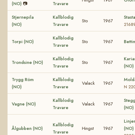
(NO)
📷
Travare
Stjernepila
Kallblodig
Stast
Sto
1967
(NO)
Travare
2168
Kallblodig
Torpi (NO)
Sto
1967
Betti
Travare
Kallblodig
Kari
Trondsine (NO)
Sto
1967
Travare
(NO)
Trygg Röm
Kallblodig
Mold
Valack
1967
(NO)
Travare
N 22
Kallblodig
Steg
Vagne (NO)
Valack
1967
Travare
(NO)
Linje
Kallblodig
Ålgubben (NO)
Hingst
1967
(NO)
Travare