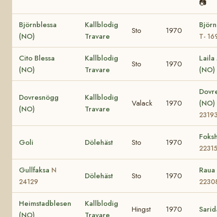
📷
Björnblessa
Kallblodig
Björn
Sto
1970
(NO)
Travare
T- 16
Cito Blessa
Kallblodig
Laila
Sto
1970
(NO)
Travare
(NO)
Dovre
Dovresnögg
Kallblodig
Valack
1970
(NO)
(NO)
Travare
2319
Foks
Goli
Dölehäst
Sto
1970
2231
Gullfaksa
Raua
N
Dölehäst
Sto
1970
24129
2230
Heimstadblesen
Kallblodig
Hingst
1970
Sarid
(NO)
Travare