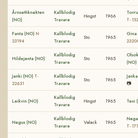
Årnsethknekten
Kallblodig
Tovr
Hingst
1966
(NO)
Travare
T- 15
Fanta (NO)
Kallblodig
Gina
N
Sto
1965
Travare
23194
2320
Kallblodig
Olsok
Hildejenta (NO)
Sto
1965
Travare
(NO)
Janki (NO)
Kallblodig
Janka
T-
Sto
1965
Travare
📷
22631
Kallblodig
Leikvin (NO)
Hingst
1965
Texi 
Travare
Kallblodig
Nega
Negus (NO)
Valack
1965
Travare
T- 17