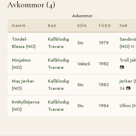
Avkommor (4)
Avkommor
NAMN
RAS
KÖN
FÖDD
FAR
Töndel-
Kallblodig
Sandsvä
Sto
1979
Blessa (NO)
Travare
(NO)
N 
Minjahno
Kallblodig
Troll Ja
Valack
1982
(NO)
Travare
📷
May Jerker
Kallblodig
Jerker 
Sto
1983
(NO)
Travare
📷
34
Kvithyllstjerna
Kallblodig
Sto
1984
Ullnix (
(NO)
Travare