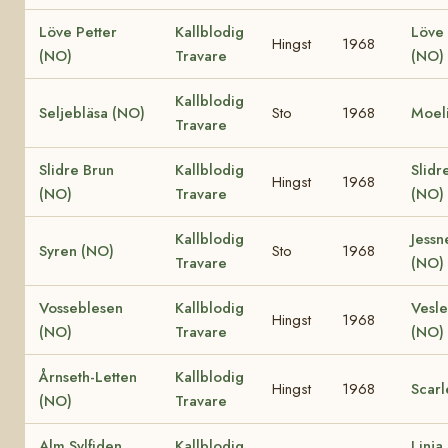
Löve Petter
Kallblodig
Löve 
Hingst
1968
(NO)
Travare
(NO)
Kallblodig
Seljebläsa (NO)
Sto
1968
Moeli
Travare
Slidre Brun
Kallblodig
Slidr
Hingst
1968
(NO)
Travare
(NO)
Kallblodig
Jessn
Syren (NO)
Sto
1968
Travare
(NO)
Vosseblesen
Kallblodig
Vesl
Hingst
1968
(NO)
Travare
(NO)
Årnseth-Letten
Kallblodig
Hingst
1968
Scarl
(NO)
Travare
Alm Sylfiden
Kallblodig
Linja