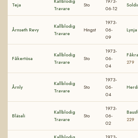
Kallblodig
1973-
Teja
Sto
Soldi
Travare
06-12
1973-
Kallblodig
Årnseth Revy
Hingst
06-
Lynja
Travare
09
1973-
Kallblodig
Fåkr
Fåkertösa
Sto
06-
Travare
279
04
1973-
Kallblodig
Årnly
Sto
06-
Herd
Travare
04
1973-
Kallblodig
Baus
Bläsali
Sto
06-
Travare
229
02
Kallblodig
1973-