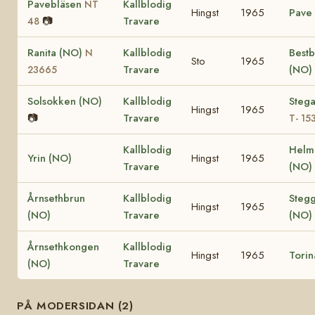
Pavebläsen
Kallblodig
NT
Hingst
1965
Pave
📷
Travare
48
Ranita (NO)
Kallblodig
Bestb
N
Sto
1965
Travare
(NO)
23665
Solsokken (NO)
Kallblodig
Steg
Hingst
1965
📷
Travare
T- 15
Kallblodig
Helm
Yrin (NO)
Hingst
1965
Travare
(NO)
Årnsethbrun
Kallblodig
Stegg
Hingst
1965
(NO)
Travare
(NO)
Årnsethkongen
Kallblodig
Hingst
1965
Torin
(NO)
Travare
PÅ MODERSIDAN (2)