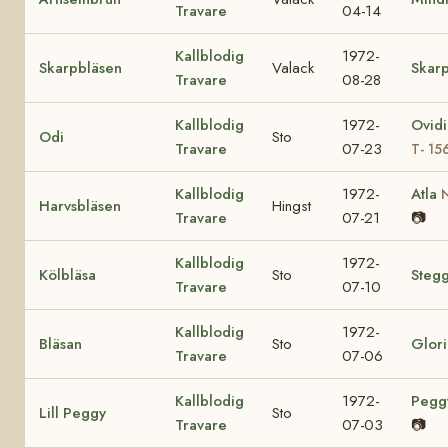
Travare
04-14
Kallblodig
1972-
Skarpbläsen
Valack
Skar
Travare
08-28
Kallblodig
1972-
Ovidi
Odi
Sto
Travare
07-23
T- 15
Kallblodig
1972-
Atla
Harvsbläsen
Hingst
Travare
07-21
📷
Kallblodig
1972-
Kölbläsa
Sto
Steg
Travare
07-10
Kallblodig
1972-
Bläsan
Sto
Glor
Travare
07-06
Kallblodig
1972-
Pegg
Lill Peggy
Sto
Travare
07-03
📷