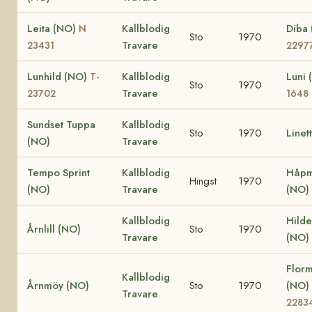
Leita (NO)
Kallblodig
Diba
N
Sto
1970
Travare
23431
2297
Lunhild (NO)
Kallblodig
Luni
T-
Sto
1970
Travare
23702
1648
Sundset Tuppa
Kallblodig
Sto
1970
Linet
(NO)
Travare
Tempo Sprint
Kallblodig
Håp
Hingst
1970
(NO)
Travare
(NO)
Kallblodig
Hild
Årnlill (NO)
Sto
1970
Travare
(NO)
Flor
Kallblodig
Årnmöy (NO)
Sto
1970
(NO)
Travare
2283