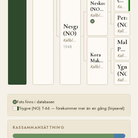
(NO)
Neskongen
T-
Kallblodig Travare
(NO)
66
T-178
Kallblodig Travare
Petra
(NO)
Nesgro
Kallblodig Travare
(NO)
Kallblodig Travare
Maks
1948
Prestby
Kora
(NO)
Kallblodig Travare
Maks
Ygna
(NO)
Kallblodig Travare
T-656
(NO)
Kallblodig Travare
Foto finns i databasen
Trygve (NO) T-66 — förekommer mer än en gång (linjeavel)
RASSAMMANSÄTTNING