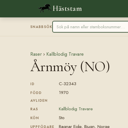
Häststam
SNABBSÖK
Raser
›
Kallblodig Travare
Årnmöy (NO)
C-32343
ID
1970
FÖDD
AVLIDEN
Kallblodig Travare
RAS
Sto
KÖN
Ragnar Eide, Bjugn, Norge
UPPFÖDARE