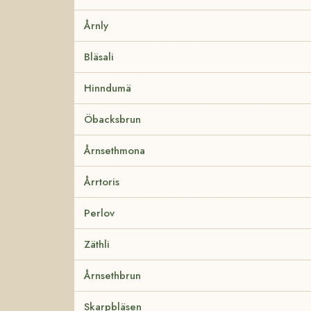
Årnly
Bläsali
Hinndumä
Öbacksbrun
Årnsethmona
Årrtoris
Perlov
Zäthli
Årnsethbrun
Skarpbläsen