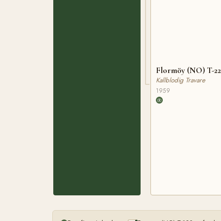
Flormöy (NO) T-2
Kallblodig Travare
1959