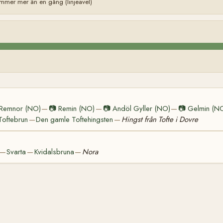
mer mer än en gång (linjeavel)
Remnor (NO)
📷
Remin (NO)
📷
Andöl Gyller (NO)
📷
Gelmin (N
—
—
—
Toftebrun
Den gamle Toftehingsten
Hingst från Tofte i Dovre
—
—
Svarta
Kvidalsbruna
Nora
—
—
—