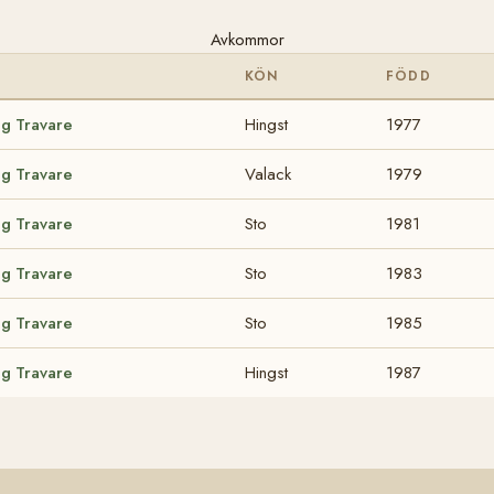
Avkommor
KÖN
FÖDD
ig Travare
Hingst
1977
ig Travare
Valack
1979
ig Travare
Sto
1981
ig Travare
Sto
1983
ig Travare
Sto
1985
ig Travare
Hingst
1987