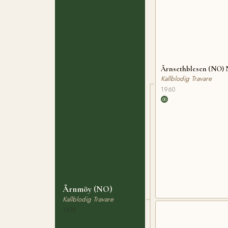
Årnsethblesen (NO) 
Kallblodig Travare
1960
Årnmöy (NO)
Kallblodig Travare
1970