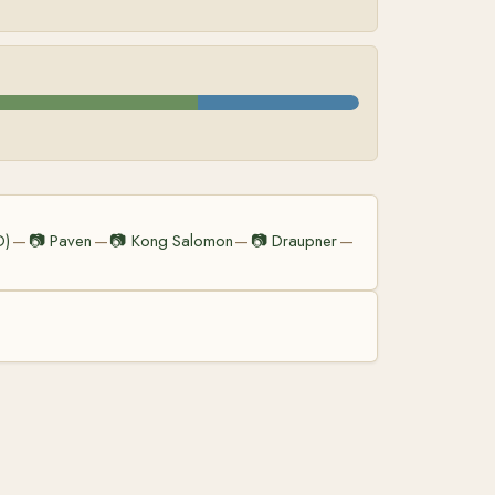
O)
📷
Paven
📷
Kong Salomon
📷
Draupner
—
—
—
—