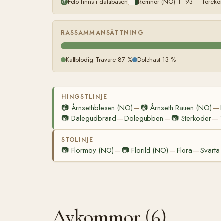
Foto finns i databasen
Remnor (NO) T-193 — förekom
RASSAMMANSÄTTNING
Kallblodig Travare 87 %
Dölehäst 13 %
HINGSTLINJE
📷
Årnsethblesen (NO)
📷
Årnseth Rauen (NO)
—
—
📷
Dalegudbrand
Dölegubben
📷
Sterkoder
—
—
—
STOLINJE
📷
Flormöy (NO)
📷
Florild (NO)
Flora
Svarta
—
—
—
Avkommor (6)