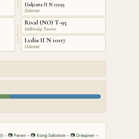
Daljenta II N 11293
Dölehäst
Rival (NO) T-95
Kallblodig Travare
Lydia II N 10117
Dölehäst
O)
📷
Paven
📷
Kong Salomon
📷
Draupner
—
—
—
—