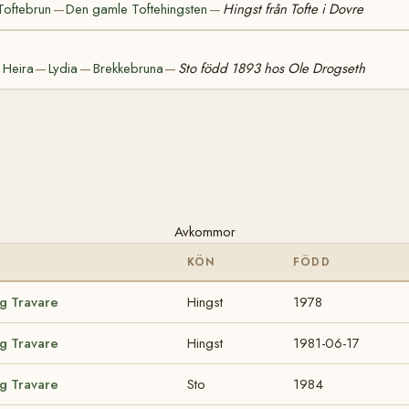
Toftebrun
Den gamle Toftehingsten
Hingst från Tofte i Dovre
—
—
Heira
Lydia
Brekkebruna
Sto född 1893 hos Ole Drogseth
—
—
—
—
Avkommor
KÖN
FÖDD
ig Travare
Hingst
1978
ig Travare
Hingst
1981-06-17
ig Travare
Sto
1984