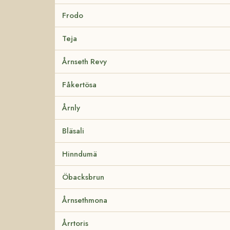
Frodo
Teja
Årnseth Revy
Fåkertösa
Årnly
Bläsali
Hinndumä
Öbacksbrun
Årnsethmona
Årrtoris