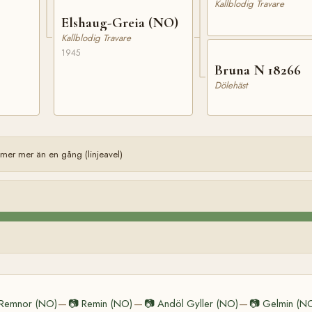
Kallblodig Travare
Elshaug-Greia (NO)
Kallblodig Travare
1945
Bruna N 18266
Dölehäst
er mer än en gång (linjeavel)
Remnor (NO)
📷
Remin (NO)
📷
Andöl Gyller (NO)
📷
Gelmin (N
—
—
—