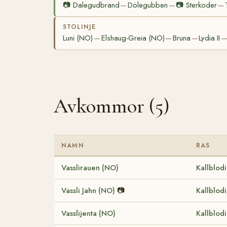
📷
Dalegudbrand
Dölegubben
📷
Sterkoder
—
—
—
STOLINJE
Luni (NO)
Elshaug-Greia (NO)
Bruna
Lydia II
—
—
—
Avkommor (5)
NAMN
RAS
Vasslirauen (NO)
Kallblod
Vassli Jahn (NO)
📷
Kallblod
Vasslijenta (NO)
Kallblod