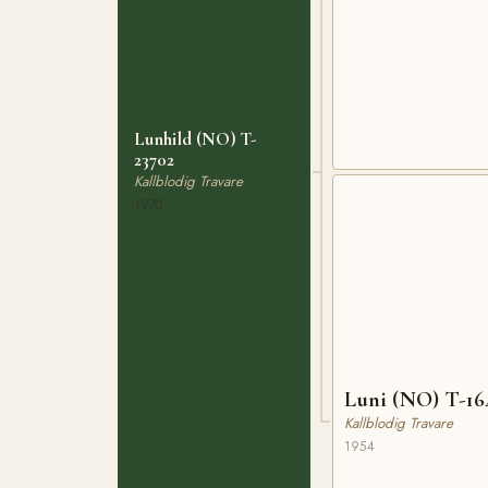
Lunhild (NO) T-
23702
Kallblodig Travare
1970
Luni (NO) T-16
Kallblodig Travare
1954