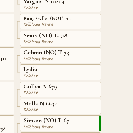
Vargina N 10204
Dölehäst
Kong Gyller (NO) T-111
Kallblodig Travare
Senta (NO) T-318
Kallblodig Travare
Gelmin (NO) T-73
140
Kallblodig Travare
Lydia
Dölehäst
Gullyn N 679
Dölehäst
Molla N 6632
Dölehäst
Simson (NO) T-67
Kallblodig Travare
158