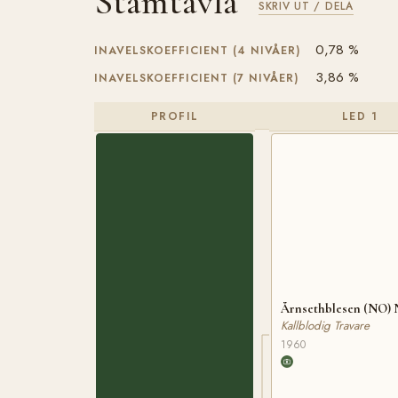
Stamtavla
SKRIV UT / DELA
0,78 %
INAVELSKOEFFICIENT (4 NIVÅER)
3,86 %
INAVELSKOEFFICIENT (7 NIVÅER)
PROFIL
LED 1
Årnsethblesen (NO) 
Kallblodig Travare
1960