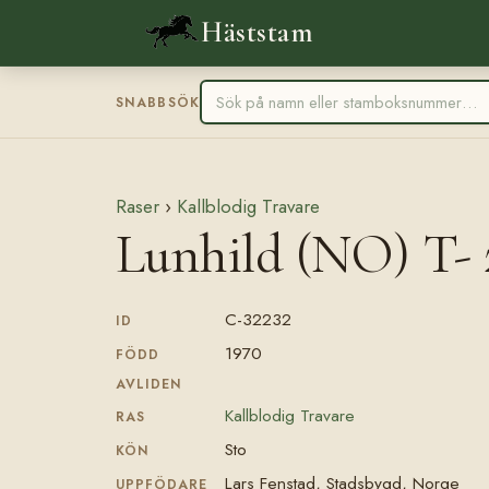
Häststam
SNABBSÖK
Raser
›
Kallblodig Travare
Lunhild (NO) T- 
C-32232
ID
1970
FÖDD
AVLIDEN
Kallblodig Travare
RAS
Sto
KÖN
Lars Fenstad, Stadsbygd, Norge
UPPFÖDARE