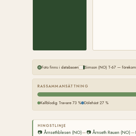
Foto finns i databasen
Simson (NO) T-67 — förekomm
RASSAMMANSÄTTNING
Kallblodig Travare 73 %
Dölehäst 27 %
HINGSTLINJE
📷
Årnsethblesen (NO)
📷
Årnseth Rauen (NO)
—
—