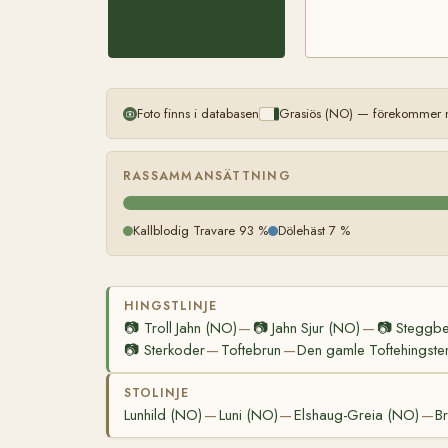
Foto finns i databasen
Grasiös (NO) — förekommer m
RASSAMMANSÄTTNING
Kallblodig Travare 93 %
Dölehäst 7 %
HINGSTLINJE
📷
Troll Jahn (NO)
📷
Jahn Sjur (NO)
📷
Steggbe
—
—
📷
Sterkoder
Toftebrun
Den gamle Toftehingste
—
—
STOLINJE
Lunhild (NO)
Luni (NO)
Elshaug-Greia (NO)
B
—
—
—