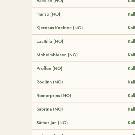
Vasslise (NO)
Kal
Hanso (NO)
Kal
Kjernaas Knekten (NO)
Kal
Lauttilla (NO)
Kal
Moheimblesen (NO)
Kal
Proffen (NO)
Kal
Rödlinn (NO)
Kal
Römerprins (NO)
Kal
Sabrina (NO)
Kal
Säther Jan (NO)
Kal