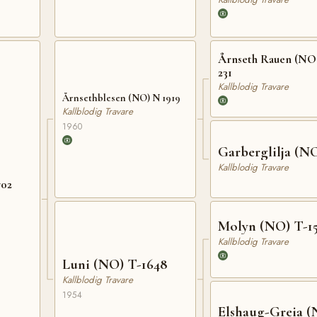
Årnseth Rauen (NO)
231
Kallblodig Travare
Årnsethblesen (NO) N 1919
Kallblodig Travare
1960
Garberglilja (N
Kallblodig Travare
702
Molyn (NO) T-1
Kallblodig Travare
Luni (NO) T-1648
Kallblodig Travare
1954
Elshaug-Greia (