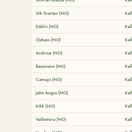
Vik Svarten (NO)
Kal
Dählvi (NO)
Kal
Öybass (NO)
Kal
Andrine (NO)
Kal
Bassmann (NO)
Kal
Camajo (NO)
Kal
Jahn Angus (NO)
Kal
Kikk (NO)
Kal
Vallestora (NO)
Kal