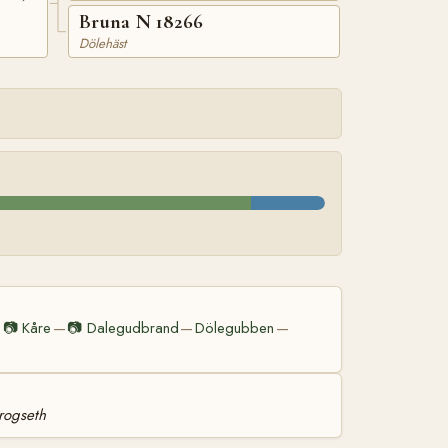
Bruna N 18266
Dölehäst
📷
Kåre
📷
Dalegudbrand
Dölegubben
—
—
—
—
rogseth