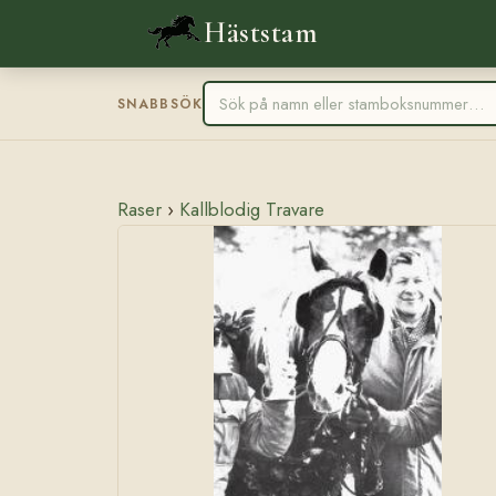
Häststam
SNABBSÖK
Raser
›
Kallblodig Travare