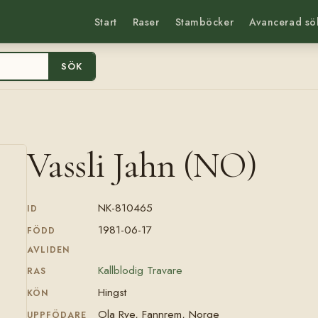
Start
Raser
Stamböcker
Avancerad sö
SÖK
Vassli Jahn (NO)
NK-810465
ID
1981-06-17
FÖDD
AVLIDEN
Kallblodig Travare
RAS
Hingst
KÖN
Ola Rye, Fannrem, Norge
UPPFÖDARE