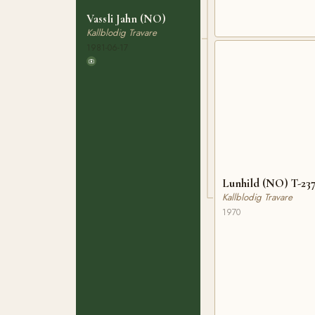
Vassli Jahn (NO)
Kallblodig Travare
1981-06-17
Lunhild (NO) T-23
Kallblodig Travare
1970