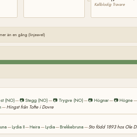
Kallblodig Travare
er än en gång (linjeavel)
st (NO)
📷
Stegg (NO)
📷
Trygve (NO)
📷
Högnar
📷
Högne
—
—
—
—
n
Hingst från Tofte i Dovre
—
runa
Lydia II
Heira
Lydia
Brekkebruna
Sto född 1893 hos Ole D
—
—
—
—
—