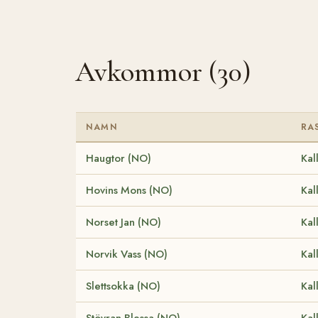
Avkommor (30)
NAMN
RA
Haugtor (NO)
Kal
Hovins Mons (NO)
Kal
Norset Jan (NO)
Kal
Norvik Vass (NO)
Kal
Slettsokka (NO)
Kal
Stövran Blessa (NO)
Kal