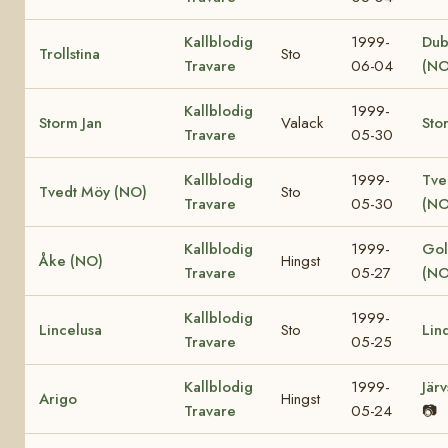
Kallblodig
1999-
Dub
Trollstina
Sto
Travare
06-04
(NO
Kallblodig
1999-
Storm Jan
Valack
Sto
Travare
05-30
Kallblodig
1999-
Tve
Tvedt Möy (NO)
Sto
Travare
05-30
(NO
Kallblodig
1999-
Gol
Åke (NO)
Hingst
Travare
05-27
(NO
Kallblodig
1999-
Lincelusa
Sto
Lin
Travare
05-25
Kallblodig
1999-
Jär
Arigo
Hingst
Travare
05-24
📷