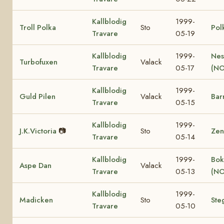
Kallblodig
1999-
Troll Polka
Sto
Pol
Travare
05-19
Kallblodig
1999-
Nes
Turbofuxen
Valack
Travare
05-17
(NO
Kallblodig
1999-
Guld Pilen
Valack
Bar
Travare
05-15
Kallblodig
1999-
J.K.Victoria
📷
Sto
Zen
Travare
05-14
Kallblodig
1999-
Bok
Aspe Dan
Valack
Travare
05-13
(NO
Kallblodig
1999-
Madicken
Sto
Ste
Travare
05-10