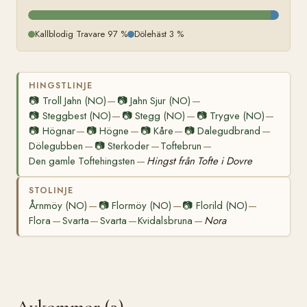
Kallblodig Travare 97 %
Dölehäst 3 %
HINGSTLINJE
📷
Troll Jahn (NO)
📷
Jahn Sjur (NO)
—
—
📷
Steggbest (NO)
📷
Stegg (NO)
📷
Trygve (NO)
—
—
—
📷
Högnar
📷
Högne
📷
Kåre
📷
Dalegudbrand
—
—
—
—
Dölegubben
📷
Sterkoder
Toftebrun
—
—
—
Den gamle Toftehingsten
Hingst från Tofte i Dovre
—
STOLINJE
Årnmöy (NO)
📷
Flormöy (NO)
📷
Florild (NO)
—
—
—
Flora
Svarta
Svarta
Kvidalsbruna
Nora
—
—
—
—