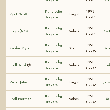
Travare
07-15
Stj
Kallblodig
1998-
Kvick Troll
Hingst
Lill
Travare
07-14
Kallblodig
1998-
Toivo (NO)
Valack
Got
Travare
07-14
Kallblodig
1998-
Kubbe Myran
Sto
Sko
Travare
07-09
Kallblodig
1998-
Troll Tord
📷
Valack
Tod
Travare
07-07
Kallblodig
1998-
Rallar Jahn
Hingst
Järv
Travare
07-06
Kallblodig
1998-
Troll Herman
Valack
Tär
Travare
07-05