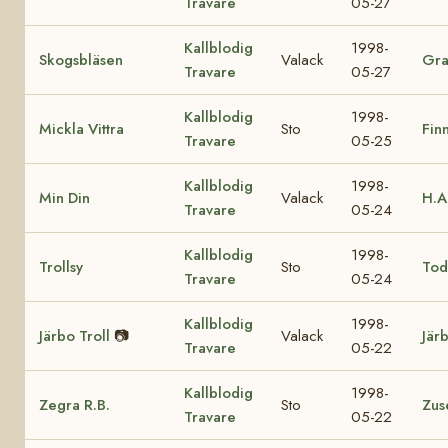
Travare
05-27
Kallblodig
1998-
Skogsbläsen
Valack
Gra
Travare
05-27
Kallblodig
1998-
Mickla Vittra
Sto
Fin
Travare
05-25
Kallblodig
1998-
Min Din
Valack
H.A
Travare
05-24
Kallblodig
1998-
Trollsy
Sto
Tod
Travare
05-24
Kallblodig
1998-
Järbo Troll
📷
Valack
Jär
Travare
05-22
Kallblodig
1998-
Zegra R.B.
Sto
Zus
Travare
05-22