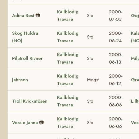
Kallblodig
2000-
Adina Best
📷
Sto
Gej
Travare
07-03
Skog Huldra
Kallblodig
2000-
Kal
Sto
(NO)
Travare
06-24
(NO
Kallblodig
2000-
Pilatroll Rivner
Sto
Mil
Travare
06-13
Kallblodig
2000-
Jahnson
Hingst
Gr
Travare
06-12
Kallblodig
2000-
Troll Kvickatösen
Sto
Lill
Travare
06-06
Kallblodig
2000-
Vessle Jahna
📷
Sto
Vesl
Travare
06-06