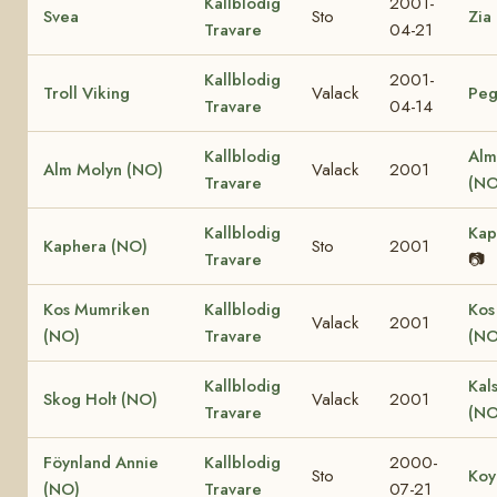
Kallblodig
2001-
Svea
Sto
Zia
Travare
04-21
Kallblodig
2001-
Troll Viking
Valack
Peg
Travare
04-14
Kallblodig
Alm
Alm Molyn (NO)
Valack
2001
Travare
(NO
Kallblodig
Kap
Kaphera (NO)
Sto
2001
Travare
📷
Kos Mumriken
Kallblodig
Kos
Valack
2001
(NO)
Travare
(NO
Kallblodig
Kal
Skog Holt (NO)
Valack
2001
Travare
(NO
Föynland Annie
Kallblodig
2000-
Sto
Koy
(NO)
Travare
07-21