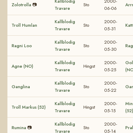
Kallblodig
2000-
Zolotrolla
📷
Sto
Arr
Travare
06-06
Kallblodig
2000-
Troll Humlan
Sto
Katt
Travare
05-31
Kallblodig
2000-
Ragni Loo
Sto
Rag
Travare
05-30
Kallblodig
2000-
Gol
Agne (NO)
Hingst
Travare
05-25
(NO
Kallblodig
2000-
Ganglina
Sto
Gan
Travare
05-22
Kallblodig
2000-
Min
Troll Markus (52)
Hingst
Travare
05-15
(52
Kallblodig
2000-
Rumina
📷
Sto
Pra
Travare
05-14