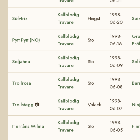
Travare
06-21
Kallblodig
1998-
Sölvtrix
Hingst
Spi
Travare
06-20
Kallblodig
1998-
Gra
Pytt Pytt (NO)
Sto
Travare
06-16
Frö
Kallblodig
1998-
Soljahna
Sto
Sol
Travare
06-09
Kallblodig
1998-
Trollrosa
Sto
Bar
Travare
06-08
Kallblodig
1998-
Trollstegg
📷
Valack
Nin
Travare
06-07
Kallblodig
1998-
Herråns Wilma
Sto
Finn
Travare
06-05