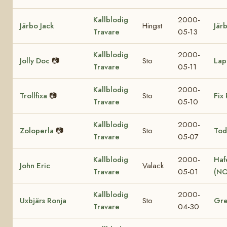
Kallblodig
2000-
Järbo Jack
Hingst
Jär
Travare
05-13
Kallblodig
2000-
Jolly Doc
📷
Sto
Lap
Travare
05-11
Kallblodig
2000-
Trollfixa
📷
Sto
Fix 
Travare
05-10
Kallblodig
2000-
Zoloperla
📷
Sto
Tod
Travare
05-07
Kallblodig
2000-
Haf
John Eric
Valack
Travare
05-01
(NO
Kallblodig
2000-
Uxbjärs Ronja
Sto
Gre
Travare
04-30