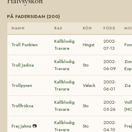
Halvsyskon
PÅ FADERSIDAN (200)
NAMN
RAS
KÖN
FÖDD
MO
Kallblodig
2002-
Troll Punkten
Hingst
Finn
Travare
07-13
Kallblodig
2002-
Zim
Troll Jadina
Sto
Travare
06-09
Exp
Kallblodig
2002-
Trollpysen
Valack
Zia
Travare
06-01
Kallblodig
2002-
Vol
Trollfrökna
Sto
Travare
05-26
(NO
Kallblodig
2002-
Frej Jahna
📷
Sto
Fre
Travare
04-10