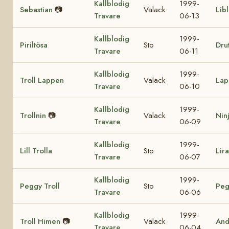
Kallblodig
1999-
Sebastian
📷
Valack
Lib
Travare
06-13
Kallblodig
1999-
Piriltösa
Sto
Drut
Travare
06-11
Kallblodig
1999-
Troll Lappen
Valack
Lap
Travare
06-10
Kallblodig
1999-
Trollnin
📷
Valack
Nin
Travare
06-09
Kallblodig
1999-
Lill Trolla
Sto
Lir
Travare
06-07
Kallblodig
1999-
Peggy Troll
Sto
Peg
Travare
06-06
Kallblodig
1999-
Troll Himen
📷
Valack
And
Travare
06-04