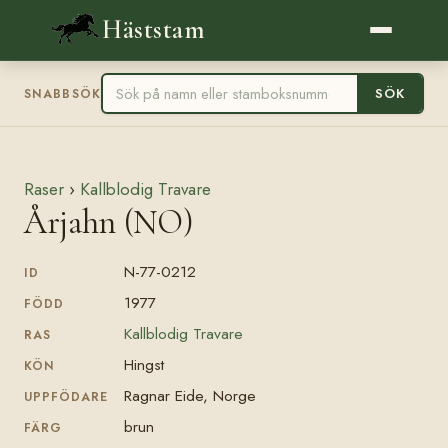
Häststam
SÖK
SNABBSÖK
Raser
›
Kallblodig Travare
Årjahn (NO)
N-77-0212
ID
1977
FÖDD
Kallblodig Travare
RAS
Hingst
KÖN
Ragnar Eide, Norge
UPPFÖDARE
brun
FÄRG