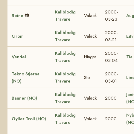
Kallblodig
2000-
Reine
📷
Valack
Aug
Travare
03-23
Kallblodig
2000-
Grom
Valack
Eit
Travare
03-21
Kallblodig
2000-
Vendel
Hingst
Zia
Travare
03-04
Tekno Stjerna
Kallblodig
2000-
Sto
Lin
(NO)
Travare
03-01
Kallblodig
Jani
Banner (NO)
Valack
2000
Travare
(NO
Kallblodig
Nyb
Gyller Troll (NO)
Valack
2000
Travare
(NO