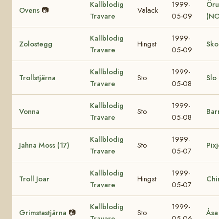
Kallblodig
1999-
Öru
Ovens
📷
Valack
Travare
05-09
(NO
Kallblodig
1999-
Zolostegg
Hingst
Sko
Travare
05-09
Kallblodig
1999-
Trollstjärna
Sto
Slo
Travare
05-08
Kallblodig
1999-
Vonna
Sto
Bar
Travare
05-08
Kallblodig
1999-
Jahna Moss (17)
Sto
Pixj
Travare
05-07
Kallblodig
1999-
Troll Joar
Hingst
Chi
Travare
05-07
Kallblodig
1999-
Grimstastjärna
📷
Sto
Åsa
Travare
05-06