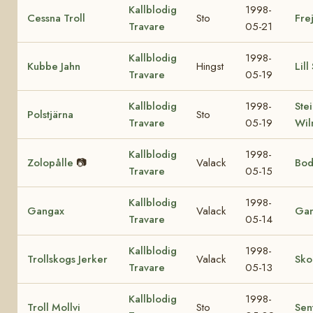
Kallblodig
1998-
Cessna Troll
Sto
Fre
Travare
05-21
Kallblodig
1998-
Kubbe Jahn
Hingst
Lill
Travare
05-19
Kallblodig
1998-
Ste
Polstjärna
Sto
Travare
05-19
Wil
Kallblodig
1998-
Zolopålle
📷
Valack
Bod
Travare
05-15
Kallblodig
1998-
Gangax
Valack
Gan
Travare
05-14
Kallblodig
1998-
Trollskogs Jerker
Valack
Sko
Travare
05-13
Kallblodig
1998-
Troll Mollvi
Sto
Sen