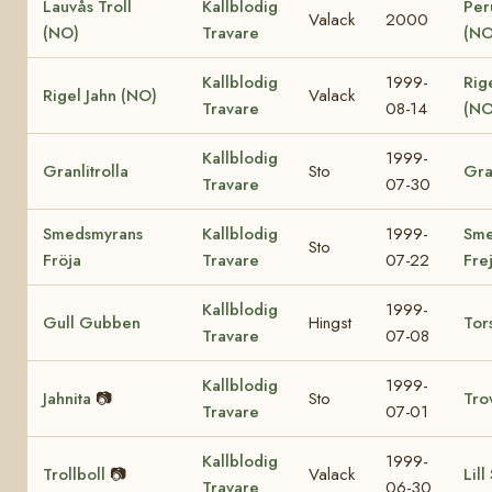
Lauvås Troll
Kallblodig
Per
Valack
2000
(NO)
Travare
(NO
Kallblodig
1999-
Rig
Rigel Jahn (NO)
Valack
Travare
08-14
(NO
Kallblodig
1999-
Granlitrolla
Sto
Gra
Travare
07-30
Smedsmyrans
Kallblodig
1999-
Sme
Sto
Fröja
Travare
07-22
Fre
Kallblodig
1999-
Gull Gubben
Hingst
Tor
Travare
07-08
Kallblodig
1999-
Jahnita
📷
Sto
Tro
Travare
07-01
Kallblodig
1999-
Trollboll
📷
Valack
Lill
Travare
06-30