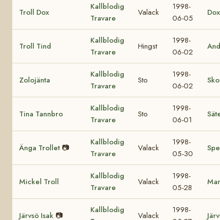
Kallblodig
1998-
Troll Dox
Valack
Dox
Travare
06-05
Kallblodig
1998-
Troll Tind
Hingst
And
Travare
06-02
Kallblodig
1998-
Zolojänta
Sto
Sko
Travare
06-02
Kallblodig
1998-
Tina Tannbro
Sto
Sät
Travare
06-01
Kallblodig
1998-
Änga Trollet
📷
Valack
Spe
Travare
05-30
Kallblodig
1998-
Mickel Troll
Valack
Mar
Travare
05-28
Kallblodig
1998-
Järvsö Isak
📷
Valack
Jär