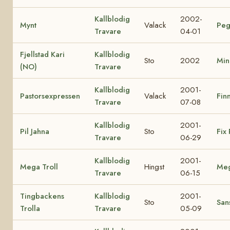
Kallblodig
2002-
Mynt
Valack
Peg
Travare
04-01
Fjellstad Kari
Kallblodig
Sto
2002
Min
(NO)
Travare
Kallblodig
2001-
Pastorsexpressen
Valack
Finn
Travare
07-08
Kallblodig
2001-
Pil Jahna
Sto
Fix 
Travare
06-29
Kallblodig
2001-
Mega Troll
Hingst
Me
Travare
06-15
Tingbackens
Kallblodig
2001-
Sto
Sans
Trolla
Travare
05-09