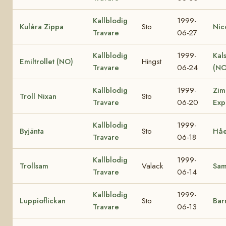
Kallblodig
1999-
Kulåra Zippa
Sto
Nic
Travare
06-27
Kallblodig
1999-
Kal
Emiltrollet (NO)
Hingst
Travare
06-24
(NO
Kallblodig
1999-
Zim
Troll Nixan
Sto
Travare
06-20
Exp
Kallblodig
1999-
Byjänta
Sto
Håe
Travare
06-18
Kallblodig
1999-
Trollsam
Valack
Sa
Travare
06-14
Kallblodig
1999-
Luppioflickan
Sto
Bar
Travare
06-13