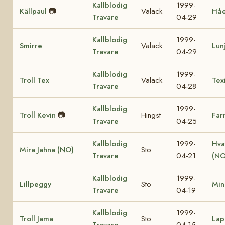
Kallblodig
1999-
Källpaul
📷
Valack
Hå
Travare
04-29
Kallblodig
1999-
Smirre
Valack
Lun
Travare
04-29
Kallblodig
1999-
Troll Tex
Valack
Tex
Travare
04-28
Kallblodig
1999-
Troll Kevin
📷
Hingst
Far
Travare
04-25
Kallblodig
1999-
Hva
Mira Jahna (NO)
Sto
Travare
04-21
(NO
Kallblodig
1999-
Lillpeggy
Sto
Min
Travare
04-19
Kallblodig
1999-
Troll Jama
Sto
Lap
Travare
04-15