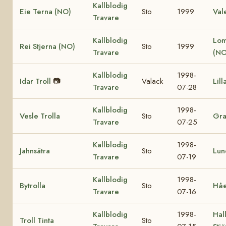
Kallblodig
Eie Terna (NO)
Sto
1999
Val
Travare
Kallblodig
Lom
Rei Stjerna (NO)
Sto
1999
Travare
(NO
Kallblodig
1998-
Idar Troll
📷
Valack
Lill
Travare
07-28
Kallblodig
1998-
Vesle Trolla
Sto
Gra
Travare
07-25
Kallblodig
1998-
Jahnsätra
Sto
Lun
Travare
07-19
Kallblodig
1998-
Bytrolla
Sto
Håe
Travare
07-16
Kallblodig
1998-
Hall
Troll Tinta
Sto