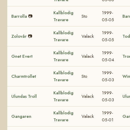
Kallblodig
1999-
Barrolla
📷
Sto
Bar
Travare
05-05
Kallblodig
1999-
Zolovår
📷
Valack
Tod
Travare
05-05
Kallblodig
1999-
Gnet Evert
Valack
Tro
Travare
05-04
Kallblodig
1999-
Charmtrollet
Sto
Win
Travare
05-03
Kallblodig
1999-
Ulundas Troll
Valack
Ulu
Travare
05-03
Kallblodig
1999-
Gangaren
Valack
Ga
Travare
05-01