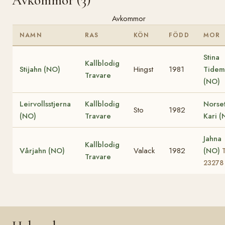
Avkommor (3)
Avkommor
NAMN
RAS
KÖN
FÖDD
MOR
Stina
Kallblodig
Stijahn (NO)
Hingst
1981
Tidem
Travare
(NO)
Leirvollsstjerna
Kallblodig
Norse
Sto
1982
(NO)
Travare
Kari (
Jahna
Kallblodig
Vårjahn (NO)
Valack
1982
(NO)
Travare
23278