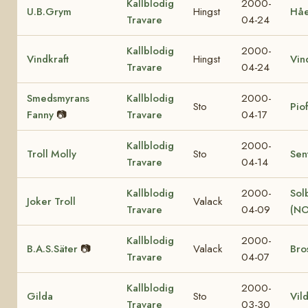
Kallblodig
2000-
U.B.Grym
Hingst
Hå
Travare
04-24
Kallblodig
2000-
Vindkraft
Hingst
Vin
Travare
04-24
Smedsmyrans
Kallblodig
2000-
Sto
Pio
Fanny
📷
Travare
04-17
Kallblodig
2000-
Troll Molly
Sto
Sen
Travare
04-14
Kallblodig
2000-
Sol
Joker Troll
Valack
Travare
04-09
(NO
Kallblodig
2000-
B.A.S.Säter
📷
Valack
Bro
Travare
04-07
Kallblodig
2000-
Gilda
Sto
Vil
Travare
03-30