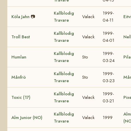
Kallblodig
1999-
Köla Jahn
📷
Valack
Eit
Travare
04-11
Kallblodig
1999-
Troll Best
Valack
Nel
Travare
04-01
Kallblodig
1999-
Humlan
Sto
Pila
Travare
03-24
Kallblodig
1999-
Månfrö
Sto
Mån
Travare
03-23
Kallblodig
1999-
Toxic (17)
Valack
Pixe
Travare
03-21
Kallblodig
Alm
Alm Junior (NO)
Valack
1999
Travare
(NO