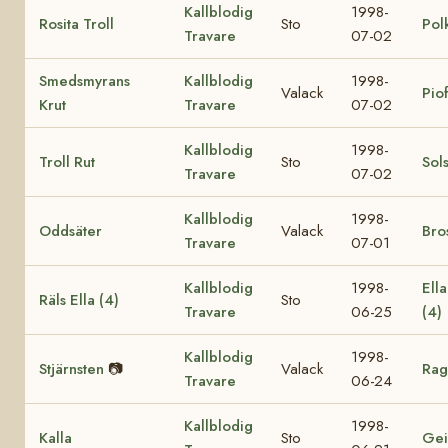
Kallblodig
1998-
Rosita Troll
Sto
Pol
Travare
07-02
Smedsmyrans
Kallblodig
1998-
Valack
Pio
Krut
Travare
07-02
Kallblodig
1998-
Troll Rut
Sto
Sol
Travare
07-02
Kallblodig
1998-
Oddsäter
Valack
Bro
Travare
07-01
Kallblodig
1998-
Ell
Räls Ella (4)
Sto
Travare
06-25
(4)
Kallblodig
1998-
Stjärnsten
📷
Valack
Rag
Travare
06-24
Kallblodig
1998-
Kalla
Sto
Gei