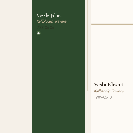
Vessle Jahna
Kallblodig Travare
2000-06-06
Vesla Elnett
Kallblodig Travare
1989-05-10