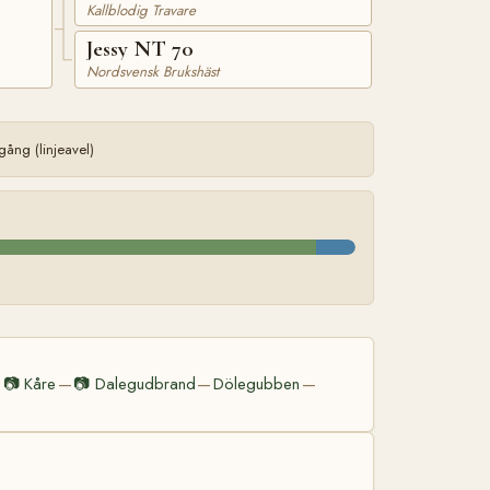
Kallblodig Travare
Jessy NT 70
Nordsvensk Brukshäst
ång (linjeavel)
📷
Kåre
📷
Dalegudbrand
Dölegubben
—
—
—
—