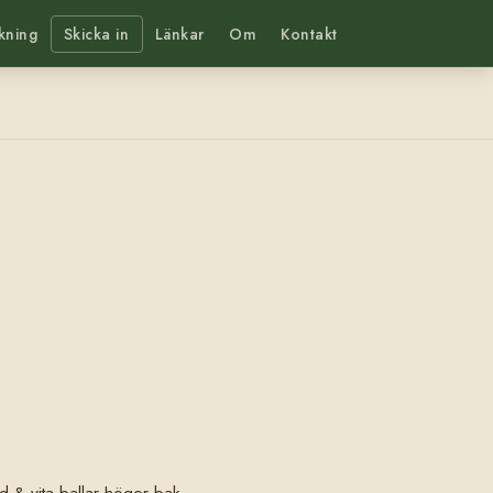
kning
Skicka in
Länkar
Om
Kontakt
and & vita ballar höger bak