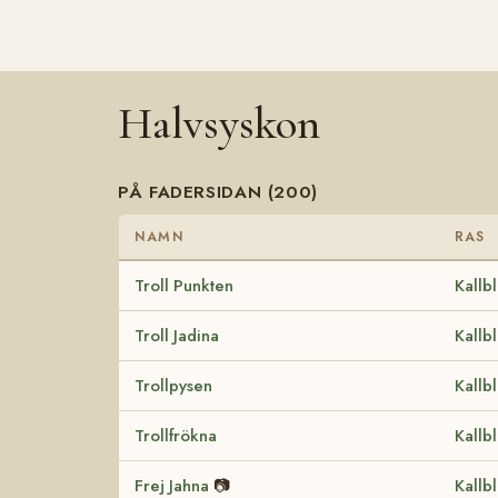
Halvsyskon
PÅ FADERSIDAN (200)
NAMN
RAS
Troll Punkten
Kallb
Troll Jadina
Kallb
Trollpysen
Kallb
Trollfrökna
Kallb
Frej Jahna
📷
Kallb