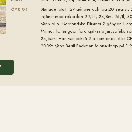
FÄRG
Startade totalt 127 gånger och tog 20 segrar,
ÖVRIGT
intjänat med rekorden 22,7k, 24,8m, 26,1l, 3
Vann bl.a. Norrländska Elitstoet 2 gånger, Hä
Minne, 10 längder före självaste Järvsöfaks s
24,6am. Hon var också 2:a som enda sto i CH 
2009: Vann Bertil Bäckman Minneslopp på 1.2
EL