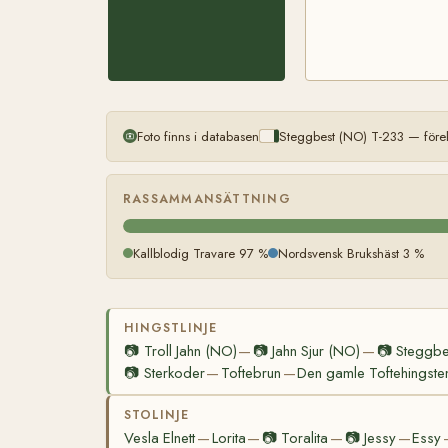
Foto finns i databasen
Steggbest (NO) T-233 — före
RASSAMMANSÄTTNING
Kallblodig Travare 97 %
Nordsvensk Brukshäst 3 %
HINGSTLINJE
📷
Troll Jahn (NO)
📷
Jahn Sjur (NO)
📷
Steggbe
—
—
📷
Sterkoder
Toftebrun
Den gamle Toftehingste
—
—
STOLINJE
Vesla Elnett
Lorita
📷
Toralita
📷
Jessy
Essy
—
—
—
—