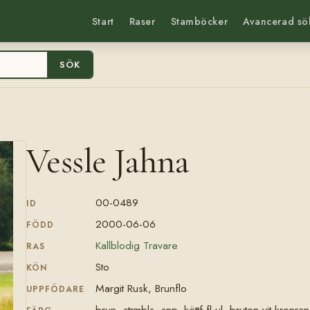
Start
Raser
Stamböcker
Avancerad sö
SÖK
Vessle Jahna
00-0489
ID
2000-06-06
FÖDD
Kallblodig Travare
RAS
Sto
KÖN
Margit Rusk, Brunflo
UPPFÖDARE
brun, strmbls, snp, köttf fl ul, bruten vit kronr