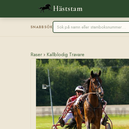
Häststam
SNABBSÖK
Raser
›
Kallblodig Travare