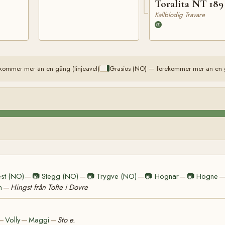
Toralita NT 189
Kallblodig Travare
kommer mer än en gång (linjeavel)
Grasiös (NO) — förekommer mer än en g
st (NO)
📷
Stegg (NO)
📷
Trygve (NO)
📷
Högnar
📷
Högne
—
—
—
—
n
Hingst från Tofte i Dovre
—
Volly
Maggi
Sto e.
—
—
—