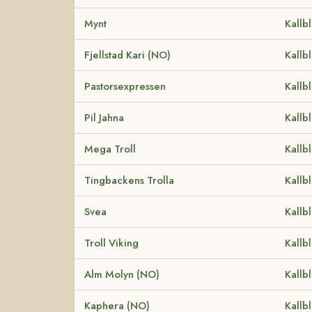
Mynt
Kallb
Fjellstad Kari (NO)
Kallb
Pastorsexpressen
Kallb
Pil Jahna
Kallb
Mega Troll
Kallb
Tingbackens Trolla
Kallb
Svea
Kallb
Troll Viking
Kallb
Alm Molyn (NO)
Kallb
Kaphera (NO)
Kallb