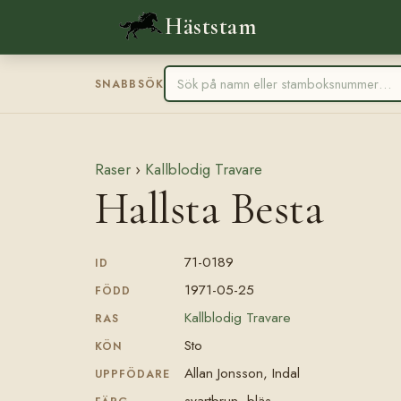
Häststam
SNABBSÖK
Raser
›
Kallblodig Travare
Hallsta Besta
71-0189
ID
1971-05-25
FÖDD
Kallblodig Travare
RAS
Sto
KÖN
Allan Jonsson, Indal
UPPFÖDARE
svartbrun, bläs