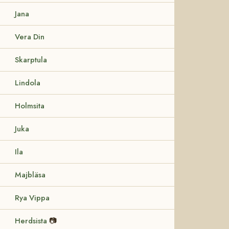
Jana
Vera Din
Skarptula
Lindola
Holmsita
Juka
Ila
Majbläsa
Rya Vippa
Herdsista
📷