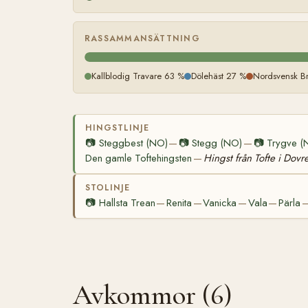
RASSAMMANSÄTTNING
Kallblodig Travare 63 %
Dölehäst 27 %
Nordsvensk Br
HINGSTLINJE
📷
Steggbest (NO)
📷
Stegg (NO)
📷
Trygve (
—
—
Den gamle Toftehingsten
Hingst från Tofte i Dovr
—
STOLINJE
📷
Hallsta Trean
Renita
Vanicka
Vala
Pärla
—
—
—
—
Avkommor (6)