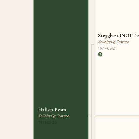
Steggbest (NO) T-2
Kallblodig Travare
1947-03-21
Hallsta Besta
Kallblodig Travare
1971-05-25