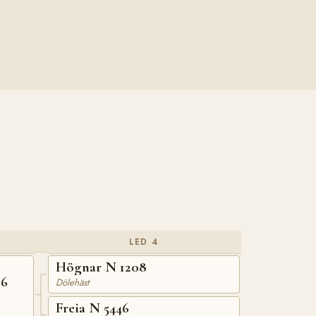
LED 4
Högnar N 1208
66
Dölehäst
Freia N 5446