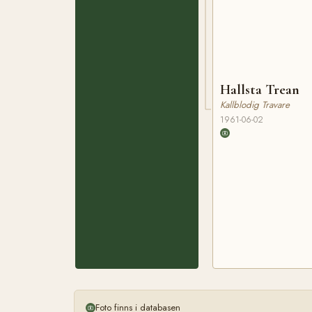
Hallsta Trean
Kallblodig Travare
1961-06-02
Foto finns i databasen