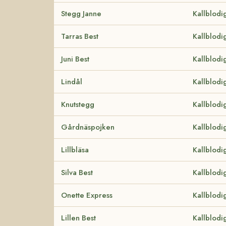
Stegg Janne
Kallblodi
Tarras Best
Kallblodi
Juni Best
Kallblodi
Lindål
Kallblodi
Knutstegg
Kallblodi
Gårdnäspojken
Kallblodi
Lillbläsa
Kallblodi
Silva Best
Kallblodi
Onette Express
Kallblodi
Lillen Best
Kallblodi