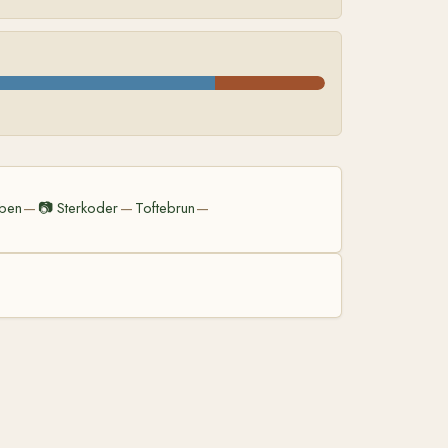
ben
📷
Sterkoder
Toftebrun
—
—
—