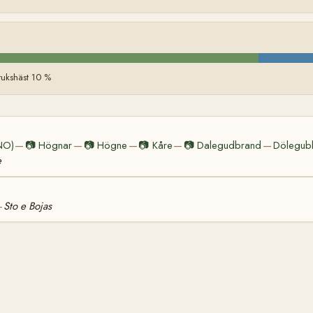
ukshäst 10 %
NO)
📷
Högnar
📷
Högne
📷
Kåre
📷
Dalegudbrand
Dölegub
—
—
—
—
—
e
Sto e Bojas
—