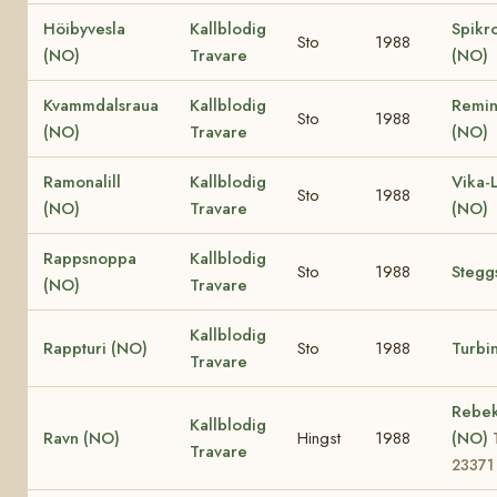
Höibyvesla
Kallblodig
Spikr
Sto
1988
(NO)
Travare
(NO)
Kvammdalsraua
Kallblodig
Remin
Sto
1988
(NO)
Travare
(NO)
Ramonalill
Kallblodig
Vika-
Sto
1988
(NO)
Travare
(NO)
Rappsnoppa
Kallblodig
Sto
1988
Stegg
(NO)
Travare
Kallblodig
Rappturi (NO)
Sto
1988
Turbi
Travare
Rebe
Kallblodig
Ravn (NO)
Hingst
1988
(NO)
Travare
23371