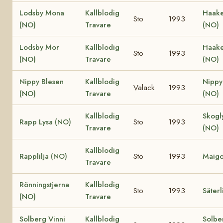
Lodsby Mona
Kallblodig
Haake 
Sto
1993
(NO)
Travare
(NO)
Lodsby Mor
Kallblodig
Haake
Sto
1993
(NO)
Travare
(NO)
Nippy Blesen
Kallblodig
Nippy
Valack
1993
(NO)
Travare
(NO)
Kallblodig
Skogl
Rapp Lysa (NO)
Sto
1993
Travare
(NO)
Kallblodig
Rapplilja (NO)
Sto
1993
Maigo
Travare
Rönningstjerna
Kallblodig
Sto
1993
Säterl
(NO)
Travare
Solberg Vinni
Kallblodig
Solbe