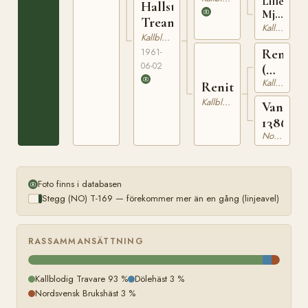
Lillemor
Hallsta
Mjölner
Trean
(NO)
Kallblodig Travare
Kallblodig Travare
Remin
1961-
06-02
(NO)
Kallblodig Travare
T-
Renita
170
Kallblodig Travare
Vanicka
13861
Nordsvensk Brukshäst
Foto finns i databasen
Stegg (NO) T-169 — förekommer mer än en gång (linjeavel)
RASSAMMANSÄTTNING
Kallblodig Travare 93 %
Dölehäst 3 %
Nordsvensk Brukshäst 3 %