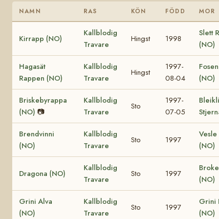
NAMN
RAS
KÖN
FÖDD
MOR
Kallblodig
Slett 
Kirrapp (NO)
Hingst
1998
Travare
(NO)
Hagasät
Kallblodig
1997-
Fosen
Hingst
Rappen (NO)
Travare
08-04
(NO)
Briskebyrappa
Kallblodig
1997-
Bleikl
Sto
(NO)
📷
Travare
07-05
Stjer
Brendvinni
Kallblodig
Vesle 
Sto
1997
(NO)
Travare
(NO)
Kallblodig
Broke
Dragona (NO)
Sto
1997
Travare
(NO)
Grini Alva
Kallblodig
Grini
Sto
1997
(NO)
Travare
(NO)