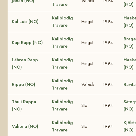
Johan (NO)
Valack
1994
Travare
(NO)
Kallblodig
Haake
Kal Luis (NO)
Hingst
1994
Travare
(NO)
Kallblodig
Brage
Kap Rapp (NO)
Hingst
1994
Travare
(NO)
Lähren Rapp
Kallblodig
Haake
Hingst
1994
(NO)
Travare
(NO)
Kallblodig
Rippo (NO)
Valack
1994
Ravit
Travare
Thuli Rappa
Kallblodig
Säterp
Sto
1994
(NO)
Travare
(NO)
Kallblodig
Kjölst
Valipila (NO)
Sto
1994
Travare
(NO)