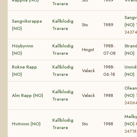
Travare
Sangvi
Sangviksrappa
Kallblodig
Sto
1989
(NO)
(NO)
Travare
2437
Höybyvinn
Kallblodig
1988-
Stran
Hingst
(NO)
Travare
07-08
(NO)
Rokne Rapp
Kallblodig
1988-
Unnid
Valack
(NO)
Travare
06-18
(NO)
Olea
Kallblodig
Alm Rapp (NO)
Valack
1988
(NO)
Travare
2406
Melby
Kallblodig
Hvitvinni (NO)
Sto
1988
(NO)
Travare
24718