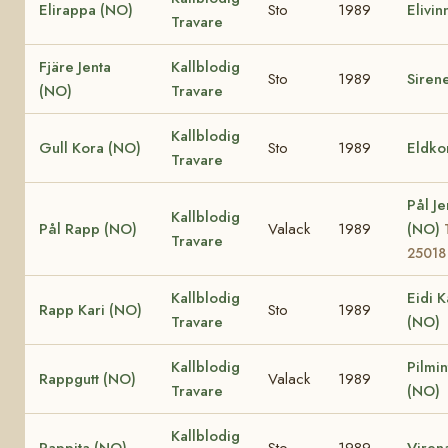
Elirappa (NO)
Sto
1989
Elivin
Travare
Fjäre Jenta
Kallblodig
Sto
1989
Siren
(NO)
Travare
Kallblodig
Gull Kora (NO)
Sto
1989
Eldko
Travare
Pål Je
Kallblodig
Pål Rapp (NO)
Valack
1989
(NO)
Travare
25018
Kallblodig
Eidi K
Rapp Kari (NO)
Sto
1989
Travare
(NO)
Kallblodig
Pilmin
Rappgutt (NO)
Valack
1989
Travare
(NO)
Kallblodig
Rappita (NO)
Sto
1989
Viren