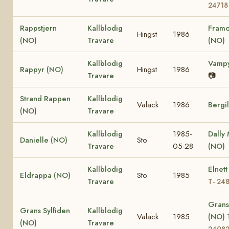
24718
Rappstjern
Kallblodig
Framo
Hingst
1986
(NO)
Travare
(NO)
Kallblodig
Vampy
Rappyr (NO)
Hingst
1986
Travare
📷
Strand Rappen
Kallblodig
Valack
1986
Bergi
(NO)
Travare
Kallblodig
1985-
Dally
Danielle (NO)
Sto
Travare
05-28
(NO)
Kallblodig
Elnett
Eldrappa (NO)
Sto
1985
Travare
T- 24
Grans
Grans Sylfiden
Kallblodig
Valack
1985
(NO)
(NO)
Travare
2408