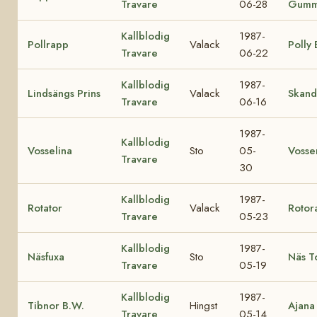
Travare
06-28
Gumm
Kallblodig
1987-
Pollrapp
Valack
Polly
Travare
06-22
Kallblodig
1987-
Lindsängs Prins
Valack
Skand
Travare
06-16
1987-
Kallblodig
Vosselina
Sto
05-
Vosse
Travare
30
Kallblodig
1987-
Rotator
Valack
Rotor
Travare
05-23
Kallblodig
1987-
Näsfuxa
Sto
Näs T
Travare
05-19
Kallblodig
1987-
Tibnor B.W.
Hingst
Ajana
Travare
05-14