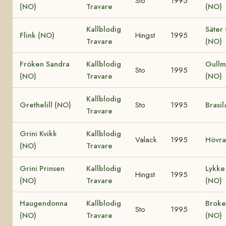
Sto
1995
(NO)
Travare
(NO)
Kallblodig
Säter
Flink (NO)
Hingst
1995
Travare
(NO)
Fröken Sandra
Kallblodig
Gullm
Sto
1995
(NO)
Travare
(NO)
Kallblodig
Grethelill (NO)
Sto
1995
Brasil
Travare
Grini Kvikk
Kallblodig
Valack
1995
Hövra
(NO)
Travare
Grini Prinsen
Kallblodig
Lykke 
Hingst
1995
(NO)
Travare
(NO)
Haugendonna
Kallblodig
Broke
Sto
1995
(NO)
Travare
(NO)