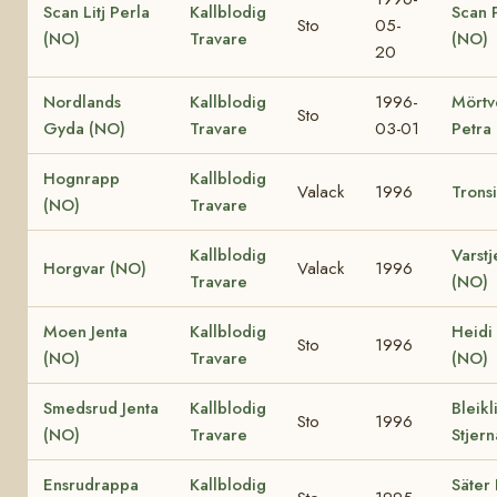
Scan Litj Perla
Kallblodig
Scan 
Sto
05-
(NO)
Travare
(NO)
20
Nordlands
Kallblodig
1996-
Mörtv
Sto
Gyda (NO)
Travare
03-01
Petra
Hognrapp
Kallblodig
Valack
1996
Trons
(NO)
Travare
Kallblodig
Varstj
Horgvar (NO)
Valack
1996
Travare
(NO)
Moen Jenta
Kallblodig
Heidi
Sto
1996
(NO)
Travare
(NO)
Smedsrud Jenta
Kallblodig
Bleikl
Sto
1996
(NO)
Travare
Stjer
Ensrudrappa
Kallblodig
Säter 