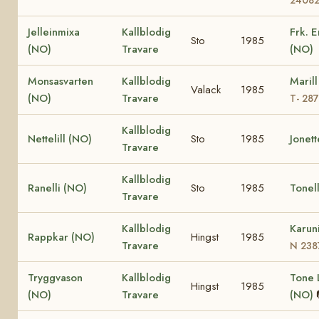
Jelleinmixa
Kallblodig
Frk. 
Sto
1985
(NO)
Travare
(NO)
Monsasvarten
Kallblodig
Maril
Valack
1985
(NO)
Travare
T- 28
Kallblodig
Nettelill (NO)
Sto
1985
Jonet
Travare
Kallblodig
Ranelli (NO)
Sto
1985
Tonel
Travare
Kallblodig
Karun
Rappkar (NO)
Hingst
1985
Travare
N 238
Tryggvason
Kallblodig
Tone L
Hingst
1985
(NO)
Travare
(NO)