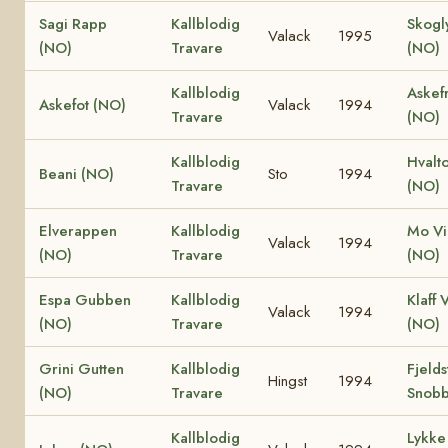
Sagi Rapp
Kallblodig
Skogl
Valack
1995
(NO)
Travare
(NO)
Kallblodig
Askef
Askefot (NO)
Valack
1994
Travare
(NO)
Kallblodig
Hvalt
Beani (NO)
Sto
1994
Travare
(NO)
Elverappen
Kallblodig
Mo Vi
Valack
1994
(NO)
Travare
(NO)
Espa Gubben
Kallblodig
Klaff 
Valack
1994
(NO)
Travare
(NO)
Grini Gutten
Kallblodig
Fjelds
Hingst
1994
(NO)
Travare
Snobb
Kallblodig
Lykke 