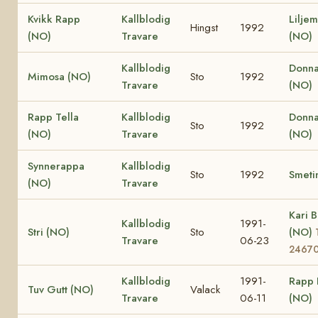
Kvikk Rapp
Kallblodig
Lilje
Hingst
1992
(NO)
Travare
(NO)
Kallblodig
Donna
Mimosa (NO)
Sto
1992
Travare
(NO)
Rapp Tella
Kallblodig
Donna
Sto
1992
(NO)
Travare
(NO)
Synnerappa
Kallblodig
Sto
1992
Smeti
(NO)
Travare
Kari B
Kallblodig
1991-
Stri (NO)
Sto
(NO)
Travare
06-23
2467
Kallblodig
1991-
Rapp 
Tuv Gutt (NO)
Valack
Travare
06-11
(NO)