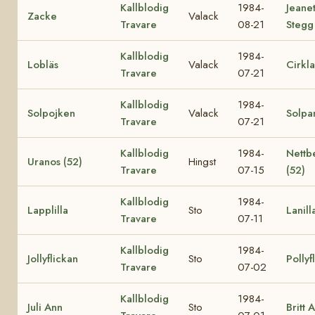
Kallblodig
1984-
Jeane
Zacke
Valack
Travare
08-21
Stegg
Kallblodig
1984-
Lobläs
Valack
Cirkla
Travare
07-21
Kallblodig
1984-
Solpojken
Valack
Solpa
Travare
07-21
Kallblodig
1984-
Nettb
Uranos (52)
Hingst
Travare
07-15
(52)
Kallblodig
1984-
Lapplilla
Sto
Lanill
Travare
07-11
Kallblodig
1984-
Jollyflickan
Sto
Pollyf
Travare
07-02
Kallblodig
1984-
Juli Ann
Sto
Britt 