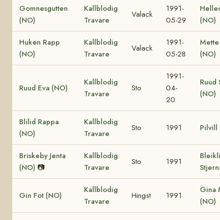
Gomnesgutten
Kallblodig
1991-
Helle
Valack
(NO)
Travare
05-29
(NO)
Huken Rapp
Kallblodig
1991-
Mette
Valack
(NO)
Travare
05-28
(NO)
1991-
Kallblodig
Ruud 
Ruud Eva (NO)
Sto
04-
Travare
(NO)
20
Blilid Rappa
Kallblodig
Sto
1991
Pilvil
(NO)
Travare
Briskeby Jenta
Kallblodig
Bleikl
Sto
1991
(NO)
📷
Travare
Stjer
Kallblodig
Gina 
Gin Fot (NO)
Hingst
1991
Travare
(NO)