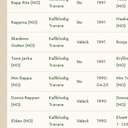
Rapp Rita (NO)
Sto
1991
Travare
(NO)
Kallblodig
Haake
Rappina (NO)
Sto
1991
Travare
(NO)
Skedsmo
Kallblodig
Valack
1991
Ronja
Gutten (NO)
Travare
Tone Jerka
Kallblodig
Krylli
Sto
1991
(NO)
Travare
(NO)
Min Rappa
Kallblodig
1990-
Min T
Sto
(NO)
Travare
04-25
(NO)
Donna Rappen
Kallblodig
Donna
Valack
1990
(NO)
Travare
(NO)
Kallblodig
Elnett
Elden (NO)
Valack
1990
Travare
T- 24