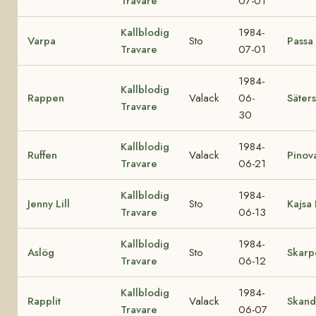
Travare
07-01
Kallblodig
1984-
Varpa
Sto
Passa
Travare
07-01
1984-
Kallblodig
Rappen
Valack
06-
Säters
Travare
30
Kallblodig
1984-
Ruffen
Valack
Pinov
Travare
06-21
Kallblodig
1984-
Jenny Lill
Sto
Kajsa 
Travare
06-13
Kallblodig
1984-
Aslög
Sto
Skarp
Travare
06-12
Kallblodig
1984-
Rapplit
Valack
Skand
Travare
06-07