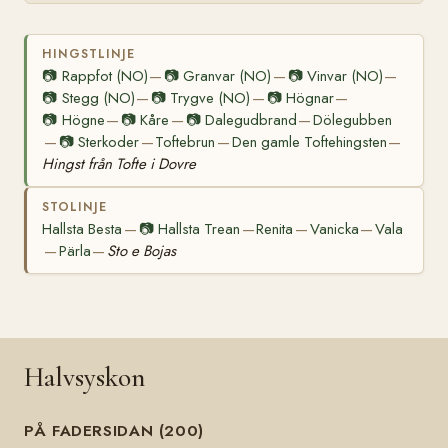
HINGSTLINJE
📷
Rappfot (NO)
📷
Granvar (NO)
📷
Vinvar (NO)
—
—
—
📷
Stegg (NO)
📷
Trygve (NO)
📷
Högnar
—
—
—
📷
Högne
📷
Kåre
📷
Dalegudbrand
Dölegubben
—
—
—
📷
Sterkoder
Toftebrun
Den gamle Toftehingsten
—
—
—
—
Hingst från Tofte i Dovre
STOLINJE
Hallsta Besta
📷
Hallsta Trean
Renita
Vanicka
Vala
—
—
—
—
Pärla
Sto e Bojas
—
—
Halvsyskon
PÅ FADERSIDAN (200)