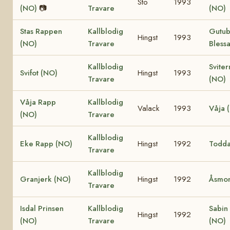
Sto
1993
(NO)
📷
Travare
(NO)
Stas Rappen
Kallblodig
Gutu
Hingst
1993
(NO)
Travare
Bless
Kallblodig
Sviter
Svifot (NO)
Hingst
1993
Travare
(NO)
Våja Rapp
Kallblodig
Valack
1993
Våja 
(NO)
Travare
Kallblodig
Eke Rapp (NO)
Hingst
1992
Todda
Travare
Kallblodig
Granjerk (NO)
Hingst
1992
Åsmon
Travare
Isdal Prinsen
Kallblodig
Sabin
Hingst
1992
(NO)
Travare
(NO)