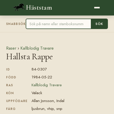
Häststam
SÖK
SNABBSÖK
Raser
›
Kallblodig Travare
Hallsta Rappe
84-0307
ID
1984-05-22
FÖDD
Kallblodig Travare
RAS
Valack
KÖN
Allan Jonsson, Indal
UPPFÖDARE
ljusbrun, vhip, snp
FÄRG