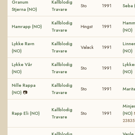
Granum
Kallblodig
Sto
1991
Seba 
Stjerna (NO)
Travare
Kallblodig
Hamm
Hamrapp (NO)
Hingst
1991
Travare
(NO)
Lykke Ravn
Kallblodig
Linne
Valack
1991
(NO)
Travare
(NO)
Lykke Vår
Kallblodig
Lykk
Sto
1991
(NO)
Travare
(NO)
Nille Rappa
Kallblodig
Sto
1991
Marit
(NO)
📷
Travare
Minje
Kallblodig
Rapp Eli (NO)
Sto
1991
(NO)
Travare
23835
Kallblodig
Vesle 