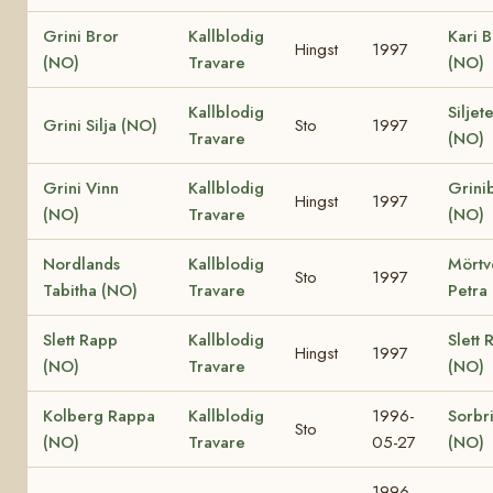
Grini Bror
Kallblodig
Kari B
Hingst
1997
(NO)
Travare
(NO)
Kallblodig
Siljet
Grini Silja (NO)
Sto
1997
Travare
(NO)
Grini Vinn
Kallblodig
Grini
Hingst
1997
(NO)
Travare
(NO)
Nordlands
Kallblodig
Mörtv
Sto
1997
Tabitha (NO)
Travare
Petra
Slett Rapp
Kallblodig
Slett 
Hingst
1997
(NO)
Travare
(NO)
Kolberg Rappa
Kallblodig
1996-
Sorbr
Sto
(NO)
Travare
05-27
(NO)
1996-