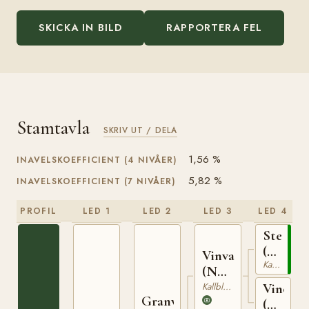
SKICKA IN BILD
RAPPORTERA FEL
Stamtavla
SKRIV UT / DELA
1,56 %
INAVELSKOEFFICIENT (4 NIVÅER)
5,82 %
INAVELSKOEFFICIENT (7 NIVÅER)
PROFIL
LED 1
LED 2
LED 3
LED 4
Stegg
(NO)
Vinvar
Kallblodig Travare
T-
(NO)
169
T-
Kallblodig Travare
Vinoga
Granvar
230
(NO)