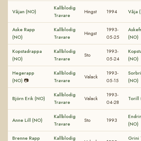
Kallblodig
Våjan (NO)
Hingst
1994
Våja 
Travare
Aske Rapp
Kallblodig
1993-
Askef
Hingst
(NO)
Travare
05-25
(NO)
Kopstadrappa
Kallblodig
1993-
Kopst
Sto
(NO)
Travare
05-24
(NO)
Hegerapp
Kallblodig
1993-
Sorbr
Valack
(NO)
📷
Travare
05-15
(NO)
Kallblodig
1993-
Björn Erik (NO)
Valack
Torill
Travare
04-28
Kallblodig
Endrin
Anne Lill (NO)
Sto
1993
Travare
(NO)
Brenne Rapp
Kallblodig
Grini