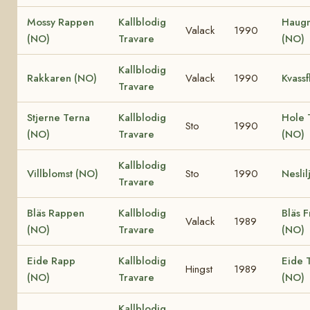
Mossy Rappen
Kallblodig
Haug
Valack
1990
(NO)
Travare
(NO)
Kallblodig
Rakkaren (NO)
Valack
1990
Kvassf
Travare
Stjerne Terna
Kallblodig
Hole 
Sto
1990
(NO)
Travare
(NO)
Kallblodig
Villblomst (NO)
Sto
1990
Neslil
Travare
Bläs Rappen
Kallblodig
Bläs F
Valack
1989
(NO)
Travare
(NO)
Eide Rapp
Kallblodig
Eide T
Hingst
1989
(NO)
Travare
(NO)
Kallblodig