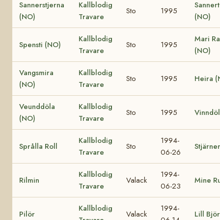
Sannerstjerna
Kallblodig
Sannert
Sto
1995
(NO)
Travare
(NO)
Kallblodig
Mari R
Spensti (NO)
Sto
1995
Travare
(NO)
Vangsmira
Kallblodig
Sto
1995
Heira 
(NO)
Travare
Veunddöla
Kallblodig
Sto
1995
Vinndö
(NO)
Travare
Kallblodig
1994-
Språlla Roll
Sto
Stjärn
Travare
06-26
Kallblodig
1994-
Rilmin
Valack
Mine R
Travare
06-23
Kallblodig
1994-
Pilör
Valack
Lill Björ
Travare
06-14