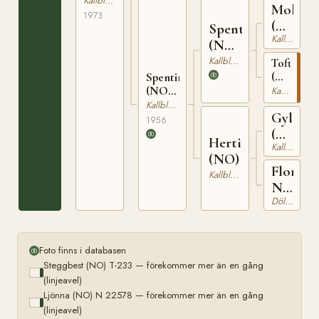
Kallblodig Travare
Molyn
T-24592
1973
(NO)
Spenter
Kallblodig Travare
T-
(NO)
150
T-259
Kallblodig Travare
Toftestje
(NO)
Spentina
T-
(NO)
Kallblodig Travare
940
T-1607
Kallblodig Travare
Gyller
1956
(NO)
Hertina
Kallblodig Travare
T-
(NO)
75
Flora
Kallblodig Travare
N
Dölehäst
14099
Foto finns i databasen
Steggbest (NO) T-233 — förekommer mer än en gång
(linjeavel)
Ljönna (NO) N 22578 — förekommer mer än en gång
(linjeavel)