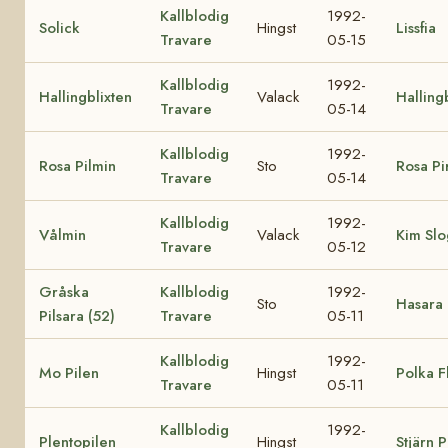
Kallblodig
1992-
Solick
Hingst
Lissfia
Travare
05-15
Kallblodig
1992-
Hallingblixten
Valack
Hallin
Travare
05-14
Kallblodig
1992-
Rosa Pilmin
Sto
Rosa Pir
Travare
05-14
Kallblodig
1992-
Vålmin
Valack
Kim Sl
Travare
05-12
Gråska
Kallblodig
1992-
Sto
Hasara 
Pilsara (52)
Travare
05-11
Kallblodig
1992-
Mo Pilen
Hingst
Polka F
Travare
05-11
Kallblodig
1992-
Plentopilen
Hingst
Stjärn P