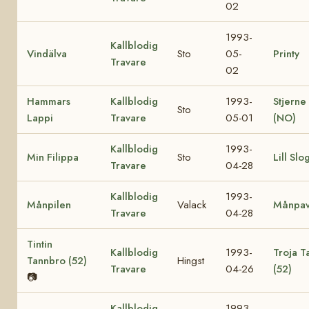
02
1993-
Kallblodig
Vindälva
Sto
05-
Printy
Travare
02
Hammars
Kallblodig
1993-
Stjerne
Sto
Lappi
Travare
05-01
(NO)
Kallblodig
1993-
Min Filippa
Sto
Lill Slo
Travare
04-28
Kallblodig
1993-
Månpilen
Valack
Månpa
Travare
04-28
Tintin
Kallblodig
1993-
Troja T
Tannbro (52)
Hingst
Travare
04-26
(52)
📷
Kallblodig
1993-