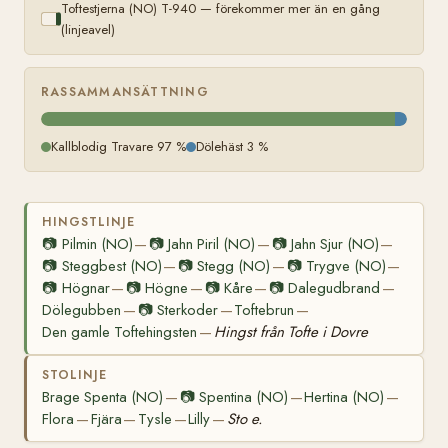
Toftestjerna (NO) T-940 — förekommer mer än en gång
(linjeavel)
RASSAMMANSÄTTNING
Kallblodig Travare 97 %
Dölehäst 3 %
HINGSTLINJE
📷
Pilmin (NO)
📷
Jahn Piril (NO)
📷
Jahn Sjur (NO)
—
—
—
📷
Steggbest (NO)
📷
Stegg (NO)
📷
Trygve (NO)
—
—
—
📷
Högnar
📷
Högne
📷
Kåre
📷
Dalegudbrand
—
—
—
—
Dölegubben
📷
Sterkoder
Toftebrun
—
—
—
Den gamle Toftehingsten
Hingst från Tofte i Dovre
—
STOLINJE
Brage Spenta (NO)
📷
Spentina (NO)
Hertina (NO)
—
—
—
Flora
Fjära
Tysle
Lilly
Sto e.
—
—
—
—