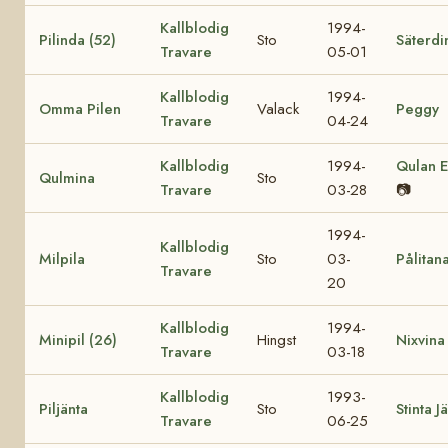
Kallblodig
1994-
Pilinda (52)
Sto
Säterdi
Travare
05-01
Kallblodig
1994-
Omma Pilen
Valack
Peggy
Travare
04-24
Kallblodig
1994-
Qulan E
Qulmina
Sto
Travare
03-28
📷
1994-
Kallblodig
Milpila
Sto
03-
Pålitan
Travare
20
Kallblodig
1994-
Minipil (26)
Hingst
Nixvina
Travare
03-18
Kallblodig
1993-
Piljänta
Sto
Stinta J
Travare
06-25