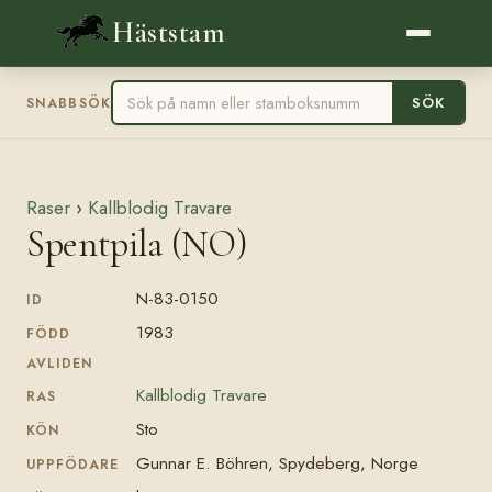
Häststam
SÖK
SNABBSÖK
Raser
›
Kallblodig Travare
Spentpila (NO)
N-83-0150
ID
1983
FÖDD
AVLIDEN
Kallblodig Travare
RAS
Sto
KÖN
Gunnar E. Böhren, Spydeberg, Norge
UPPFÖDARE