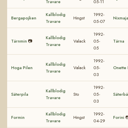
Travare
05-11
Kallblodig
1992-
Bergapojken
Hingst
Nixmaj
Travare
05-07
1992-
Kallblodig
Tärnmin
📷
Valack
05-
Tärna
Travare
05
1992-
Kallblodig
Hoga Pilen
Valack
05-
Onette 
Travare
03
1992-
Kallblodig
Säterpila
Sto
05-
Säterb
Travare
03
Kallblodig
1992-
Formin
Hingst
Forini

Travare
04-29