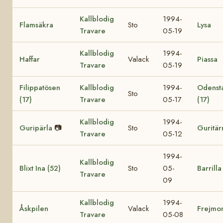
Kallblodig
1994-
Flamsäkra
Sto
Lysa
Travare
05-19
Kallblodig
1994-
Haffar
Valack
Piassa
Travare
05-19
Filippatösen
Kallblodig
1994-
Odensta
Sto
(17)
Travare
05-17
(17)
Kallblodig
1994-
Guripärla
📷
Sto
Guritär
Travare
05-12
1994-
Kallblodig
Blixt Ina (52)
Sto
05-
Barrilla
Travare
09
Kallblodig
1994-
Åskpilen
Valack
Frejmo
Travare
05-08