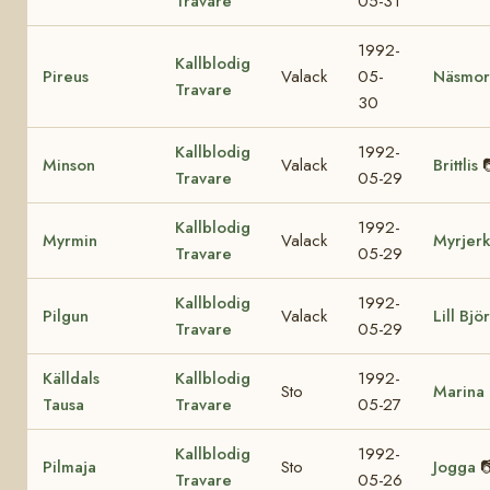
Travare
05-31
1992-
Kallblodig
Pireus
Valack
05-
Näsmor
Travare
30
Kallblodig
1992-
Minson
Valack
Brittlis
Travare
05-29
Kallblodig
1992-
Myrmin
Valack
Myrjer
Travare
05-29
Kallblodig
1992-
Pilgun
Valack
Lill Björ
Travare
05-29
Källdals
Kallblodig
1992-
Sto
Marina L
Tausa
Travare
05-27
Kallblodig
1992-
Pilmaja
Sto
Jogga

Travare
05-26