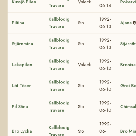
Kussjö Pilen
Valack
Pokervi
Travare
06-14
Kallblodig
1992-
Piltina
Sto
Ajana

Travare
06-13
Kallblodig
1992-
Stjärnmina
Sto
Stjärnth
Travare
06-13
Kallblodig
1992-
Lakepilen
Valack
Bronixa
Travare
06-12
Kallblodig
1992-
Löt Tösen
Sto
Grei Be
Travare
06-10
Kallblodig
1992-
Pil Stina
Sto
Chimsa
Travare
06-10
1992-
Kallblodig
Bro Lycka
Sto
06-
Bro Mi
Travare