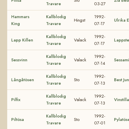
Pilisa
Sto
Zia Bes
Travare
03-27
Hammars
Kallblodig
1992-
Hingst
Ulrika 
King
Travare
07-17
Kallblodig
1992-
Lapp Killen
Valack
Lappst
Travare
07-17
Kallblodig
1992-
Sessvinn
Valack
Sessam
Travare
07-14
Kallblodig
1992-
Långåtösen
Sto
Best Ju
Travare
07-13
Kallblodig
1992-
Pilfix
Valack
Vinstilla
Travare
07-13
Kallblodig
1992-
Piltösa
Sto
Pylatös
Travare
07-01