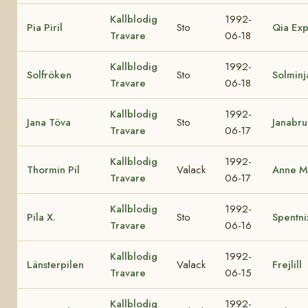
Kallblodig
1992-
Pia Piril
Sto
Qia Exp
Travare
06-18
Kallblodig
1992-
Solfröken
Sto
Solminj
Travare
06-18
Kallblodig
1992-
Jana Töva
Sto
Janabr
Travare
06-17
Kallblodig
1992-
Thormin Pil
Valack
Anne M
Travare
06-17
Kallblodig
1992-
Pila X.
Sto
Spentni
Travare
06-16
Kallblodig
1992-
Länsterpilen
Valack
Frejlill
Travare
06-15
Kallblodig
1992-