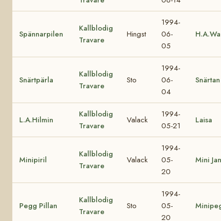
1994-
Kallblodig
Spännarpilen
Hingst
06-
H.A.Wa
Travare
05
1994-
Kallblodig
Snärtpärla
Sto
06-
Snärtan
Travare
04
Kallblodig
1994-
L.A.Hilmin
Valack
Laisa
Travare
05-21
1994-
Kallblodig
Minipiril
Valack
05-
Mini Ja
Travare
20
1994-
Kallblodig
Pegg Pillan
Sto
05-
Minipe
Travare
20