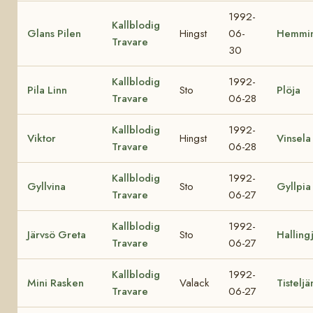
1992-
Kallblodig
Glans Pilen
Hingst
06-
Hemmi
Travare
30
Kallblodig
1992-
Pila Linn
Sto
Plöja
Travare
06-28
Kallblodig
1992-
Viktor
Hingst
Vinsela
Travare
06-28
Kallblodig
1992-
Gyllvina
Sto
Gyllpia
Travare
06-27
Kallblodig
1992-
Järvsö Greta
Sto
Halling
Travare
06-27
Kallblodig
1992-
Mini Rasken
Valack
Tisteljä
Travare
06-27