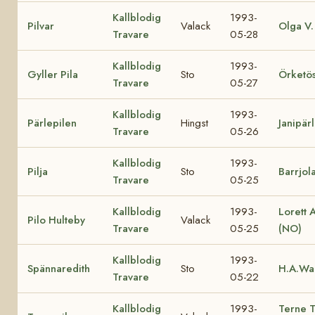
Kallblodig
1993-
Pilvar
Valack
Olga V.
Travare
05-28
Kallblodig
1993-
Gyller Pila
Sto
Örketö
Travare
05-27
Kallblodig
1993-
Pärlepilen
Hingst
Janipär
Travare
05-26
Kallblodig
1993-
Pilja
Sto
Barrjol
Travare
05-25
Kallblodig
1993-
Lorett 
Pilo Hulteby
Valack
Travare
05-25
(NO)
Kallblodig
1993-
Spännaredith
Sto
H.A.Wa
Travare
05-22
Kallblodig
1993-
Terne 