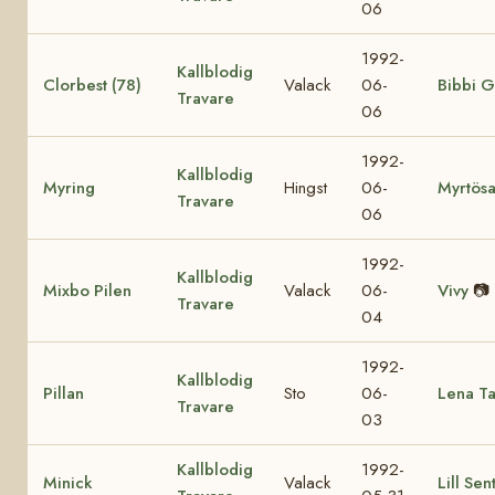
06
1992-
Kallblodig
Clorbest (78)
Valack
06-
Bibbi G
Travare
06
1992-
Kallblodig
Myring
Hingst
06-
Myrtös
Travare
06
1992-
Kallblodig
Mixbo Pilen
Valack
06-
Vivy
📷
Travare
04
1992-
Kallblodig
Pillan
Sto
06-
Lena T
Travare
03
Kallblodig
1992-
Minick
Valack
Lill Sen