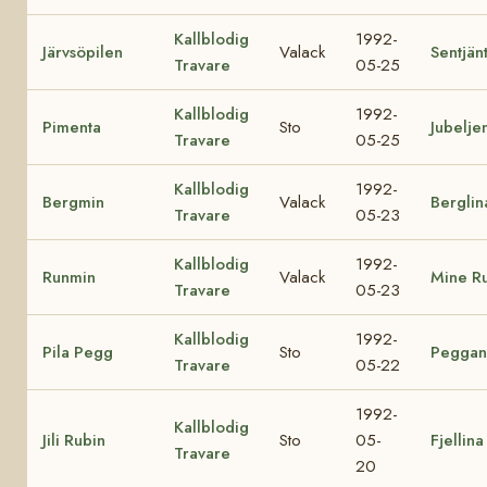
Kallblodig
1992-
Järvsöpilen
Valack
Sentjän
Travare
05-25
Kallblodig
1992-
Pimenta
Sto
Jubelje
Travare
05-25
Kallblodig
1992-
Bergmin
Valack
Berglin
Travare
05-23
Kallblodig
1992-
Runmin
Valack
Mine R
Travare
05-23
Kallblodig
1992-
Pila Pegg
Sto
Peggan
Travare
05-22
1992-
Kallblodig
Jili Rubin
Sto
05-
Fjellina
Travare
20