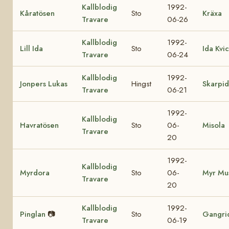
Kallblodig
1992-
Kåratösen
Sto
Kräxa
Travare
06-26
Kallblodig
1992-
Lill Ida
Sto
Ida Kvi
Travare
06-24
Kallblodig
1992-
Jonpers Lukas
Hingst
Skarpi
Travare
06-21
1992-
Kallblodig
Havratösen
Sto
06-
Misola
Travare
20
1992-
Kallblodig
Myrdora
Sto
06-
Myr Mu
Travare
20
Kallblodig
1992-
Pinglan
📷
Sto
Gangri
Travare
06-19