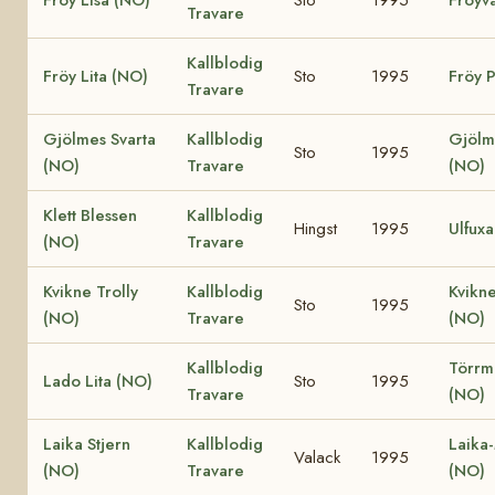
Travare
Kallblodig
Fröy Lita (NO)
Sto
1995
Fröy P
Travare
Gjölmes Svarta
Kallblodig
Gjölm
Sto
1995
(NO)
Travare
(NO)
Klett Blessen
Kallblodig
Hingst
1995
Ulfux
(NO)
Travare
Kvikne Trolly
Kallblodig
Kvikne
Sto
1995
(NO)
Travare
(NO)
Kallblodig
Törrm
Lado Lita (NO)
Sto
1995
Travare
(NO)
Laika Stjern
Kallblodig
Laika
Valack
1995
(NO)
Travare
(NO)