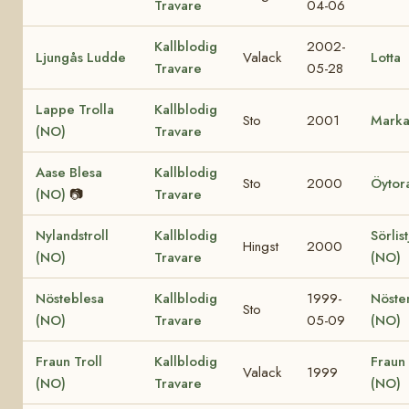
Travare
04-06
Kallblodig
2002-
Ljungås Ludde
Valack
Lotta
Travare
05-28
Lappe Trolla
Kallblodig
Sto
2001
Marka
(NO)
Travare
Aase Blesa
Kallblodig
Sto
2000
Öytor
(NO)
📷
Travare
Nylandstroll
Kallblodig
Sörlis
Hingst
2000
(NO)
Travare
(NO)
Nösteblesa
Kallblodig
1999-
Nöste
Sto
(NO)
Travare
05-09
(NO)
Fraun Troll
Kallblodig
Fraun 
Valack
1999
(NO)
Travare
(NO)