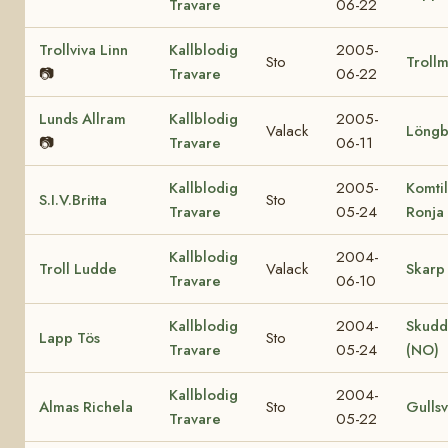
Travare
06-22
Trollviva Linn
Kallblodig
2005-
Sto
Trollm
📷
Travare
06-22
Lunds Allram
Kallblodig
2005-
Valack
Löngb
📷
Travare
06-11
Kallblodig
2005-
Komtil
S.I.V.Britta
Sto
Travare
05-24
Ronja
Kallblodig
2004-
Troll Ludde
Valack
Skarp 
Travare
06-10
Kallblodig
2004-
Skudd
Lapp Tös
Sto
Travare
05-24
(NO)
Kallblodig
2004-
Almas Richela
Sto
Gullsv
Travare
05-22