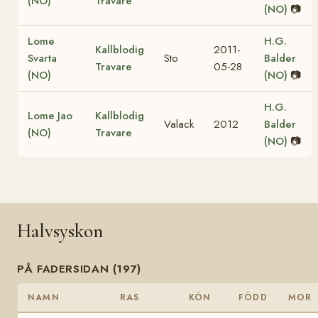
(NO)
Travare
(NO)
📷
Lome
H.G.
Kallblodig
2011-
Svarta
Sto
Balder
Travare
05-28
(NO)
(NO)
📷
H.G.
Lome Jao
Kallblodig
Valack
2012
Balder
(NO)
Travare
(NO)
📷
Halvsyskon
PÅ FADERSIDAN (197)
NAMN
RAS
KÖN
FÖDD
MOR