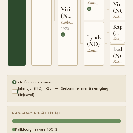
Kallblodig Travare
Vinta
Viri
(NO)
(NO)
Kallblodig Travare
T-
Kallblodig Travare
Kaprell
24496
1973
(NO)
Lynda
Kallblodig Travare
T-
(NO)
275
Laddy
Kallblodig Travare
(NO)
Kallblodig Travare
Foto finns i databasen
Jahn Sjur (NO) T-254 — förekommer mer än en gång
(linjeavel)
RASSAMMANSÄTTNING
Kallblodig Travare 100 %