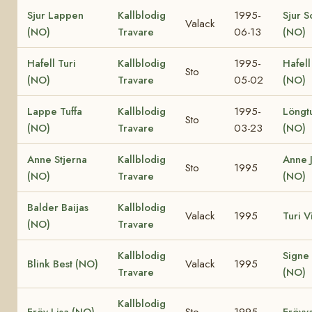
Sjur Lappen
Kallblodig
1995-
Sjur 
Valack
(NO)
Travare
06-13
(NO)
Hafell Turi
Kallblodig
1995-
Hafell 
Sto
(NO)
Travare
05-02
(NO)
Lappe Tuffa
Kallblodig
1995-
Löngtu
Sto
(NO)
Travare
03-23
(NO)
Anne Stjerna
Kallblodig
Anne 
Sto
1995
(NO)
Travare
(NO)
Balder Baijas
Kallblodig
Valack
1995
Turi V
(NO)
Travare
Kallblodig
Signe 
Blink Best (NO)
Valack
1995
Travare
(NO)
Kallblodig
Fröy Lisa (NO)
Sto
1995
Fröyv