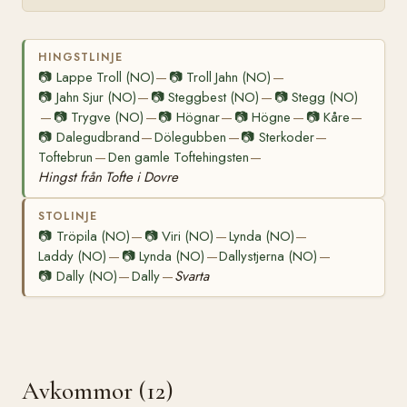
HINGSTLINJE
📷
Lappe Troll (NO)
📷
Troll Jahn (NO)
—
—
📷
Jahn Sjur (NO)
📷
Steggbest (NO)
📷
Stegg (NO)
—
—
📷
Trygve (NO)
📷
Högnar
📷
Högne
📷
Kåre
—
—
—
—
—
📷
Dalegudbrand
Dölegubben
📷
Sterkoder
—
—
—
Toftebrun
Den gamle Toftehingsten
—
—
Hingst från Tofte i Dovre
STOLINJE
📷
Tröpila (NO)
📷
Viri (NO)
Lynda (NO)
—
—
—
Laddy (NO)
📷
Lynda (NO)
Dallystjerna (NO)
—
—
—
📷
Dally (NO)
Dally
Svarta
—
—
Avkommor (12)