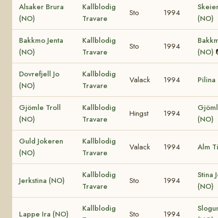
Alsaker Brura
Kallblodig
Skeie
Sto
1994
(NO)
Travare
(NO)
Bakkmo Jenta
Kallblodig
Bakkm
Sto
1994
(NO)
Travare
(NO)
Dovrefjell Jo
Kallblodig
Valack
1994
Pilina
(NO)
Travare
Gjömle Troll
Kallblodig
Gjöml
Hingst
1994
(NO)
Travare
(NO)
Guld Jokeren
Kallblodig
Valack
1994
Alm T
(NO)
Travare
Kallblodig
Stina 
Jerkstina (NO)
Sto
1994
Travare
(NO)
Kallblodig
Slogu
Lappe Ira (NO)
Sto
1994