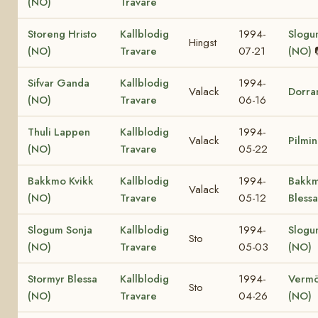
(NO)
Travare
Storeng Hristo
Kallblodig
1994-
Slogum
Hingst
(NO)
Travare
07-21
(NO)
Sifvar Ganda
Kallblodig
1994-
Valack
Dorra
(NO)
Travare
06-16
Thuli Lappen
Kallblodig
1994-
Valack
Pilmi
(NO)
Travare
05-22
Bakkmo Kvikk
Kallblodig
1994-
Bakk
Valack
(NO)
Travare
05-12
Bless
Slogum Sonja
Kallblodig
1994-
Slogum
Sto
(NO)
Travare
05-03
(NO)
Stormyr Blessa
Kallblodig
1994-
Vermö
Sto
(NO)
Travare
04-26
(NO)