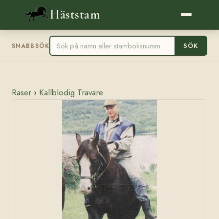
Häststam
SÖK
SNABBSÖK
Raser
›
Kallblodig Travare