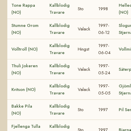
Tone Rappa
Kallblodig
Helle
Sto
1998
(NO)
Travare
(NO)
Stumne Grom
Kallblodig
1997-
Slogu
Valack
(NO)
Travare
06-12
Stjern
Kallblodig
1997-
Volltroll (NO)
Hingst
Vollm
Travare
06-04
Thuli Jokeren
Kallblodig
1997-
Valack
Säterp
(NO)
Travare
05-24
Kallblodig
1997-
Gjöm
Kvitson (NO)
Valack
Travare
05-05
Stjern
Bakke Pila
Kallblodig
Sto
1997
Pil Se
(NO)
Travare
Fjellenga Tulla
Kallblodig
Sto
1997
Bjarn