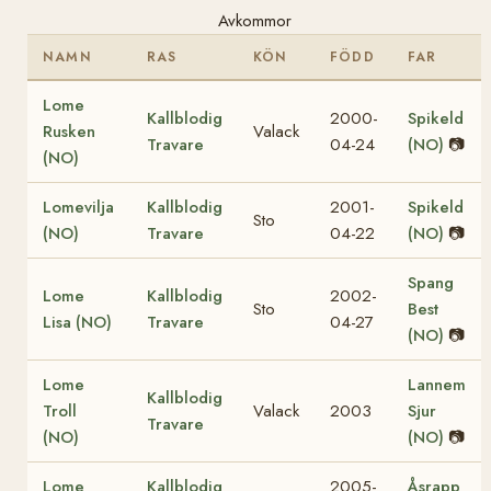
Avkommor
NAMN
RAS
KÖN
FÖDD
FAR
Lome
Kallblodig
2000-
Spikeld
Rusken
Valack
Travare
04-24
(NO)
📷
(NO)
Lomevilja
Kallblodig
2001-
Spikeld
Sto
(NO)
Travare
04-22
(NO)
📷
Spang
Lome
Kallblodig
2002-
Sto
Best
Lisa (NO)
Travare
04-27
(NO)
📷
Lome
Lannem
Kallblodig
Troll
Valack
2003
Sjur
Travare
(NO)
(NO)
📷
Lome
Kallblodig
2005-
Åsrapp