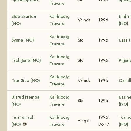
Travare
Stee Svarten
Kallblodig
Endrin
Valack
1996
(NO)
Travare
(NO)
Kallblodig
Synne (NO)
Sto
1996
Kasa 
Travare
Kallblodig
Troll June (NO)
Sto
1996
Piljun
Travare
Kallblodig
Tsar Sico (NO)
Valack
1996
Öymil
Travare
Ulsrud Hempa
Kallblodig
Karine
Sto
1996
(NO)
Travare
(NO)
Termo Troll
Kallblodig
1995-
Termo
Hingst
(NO)
📷
Travare
06-17
(NO)