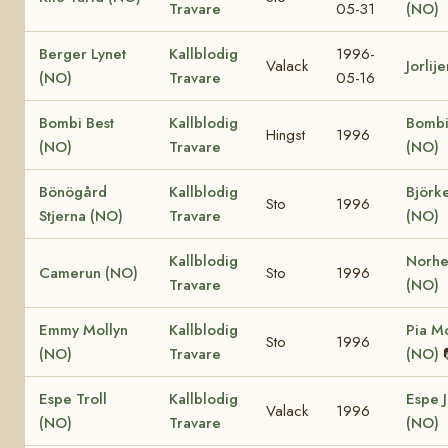
Travare
05-31
(NO)
Berger Lynet
Kallblodig
1996-
Valack
Jorlij
(NO)
Travare
05-16
Bombi Best
Kallblodig
Bombi 
Hingst
1996
(NO)
Travare
(NO)
Bönögård
Kallblodig
Björk
Sto
1996
Stjerna (NO)
Travare
(NO)
Kallblodig
Norhe
Camerun (NO)
Sto
1996
Travare
(NO)
Emmy Mollyn
Kallblodig
Pia Mo
Sto
1996
(NO)
Travare
(NO)
Espe Troll
Kallblodig
Espe 
Valack
1996
(NO)
Travare
(NO)