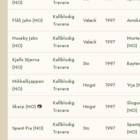
(NO)
Travare
Kallblodig
Flåli Jahn (NO)
Valack
1997
Annik
Travare
Huseby Jahn
Kallblodig
Morte
Valack
1997
(NO)
Travare
(NO)
Kjells Stjerna
Kallblodig
Sto
1997
Bayte
(NO)
Travare
Mikkelkjappen
Kallblodig
Hingst
1997
Yrja (
(NO)
Travare
Kallblodig
Slogum
Skarp (NO)
📷
Hingst
1997
Travare
(NO)
Kallblodig
Spentp
Spent Pia (NO)
Sto
1997
Travare
(NO)