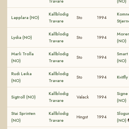
Travare
(NO)
Kallblodig
Komn
Lapplara (NO)
Sto
1994
Travare
Stjer
Kallblodig
Moren
Lydia (NO)
Sto
1994
Travare
(NO)
Marli Trolla
Kallblodig
Smart 
Sto
1994
(NO)
Travare
(NO)
Rudi Leika
Kallblodig
Sto
1994
Kvitfl
(NO)
Travare
Kallblodig
Signe 
Sigtroll (NO)
Valack
1994
Travare
(NO)
Stai Sprinten
Kallblodig
Slogum
Hingst
1994
(NO)
Travare
(NO)