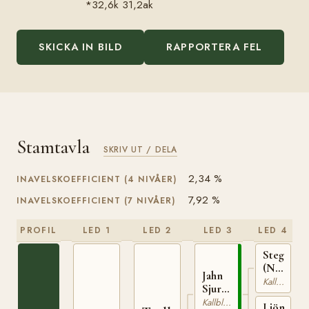
*32,6k 31,2ak
SKICKA IN BILD
RAPPORTERA FEL
Stamtavla
SKRIV UT / DELA
2,34 %
INAVELSKOEFFICIENT (4 NIVÅER)
7,92 %
INAVELSKOEFFICIENT (7 NIVÅER)
PROFIL
LED 1
LED 2
LED 3
LED 4
Steggbest
(NO)
Jahn
T-
Kallblodig Travare
Sjur
233
(NO)
Kallblodig Travare
Ljönna