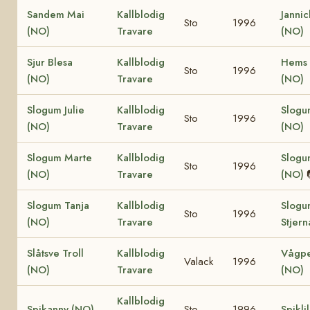
Sandem Mai
Kallblodig
Jannic
Sto
1996
(NO)
Travare
(NO)
Sjur Blesa
Kallblodig
Hems 
Sto
1996
(NO)
Travare
(NO)
Slogum Julie
Kallblodig
Slogum
Sto
1996
(NO)
Travare
(NO)
Slogum Marte
Kallblodig
Slogu
Sto
1996
(NO)
Travare
(NO)
Slogum Tanja
Kallblodig
Slogu
Sto
1996
(NO)
Travare
Stjern
Slåtsve Troll
Kallblodig
Vågpe
Valack
1996
(NO)
Travare
(NO)
Kallblodig
Spikanny (NO)
Sto
1996
Spikli