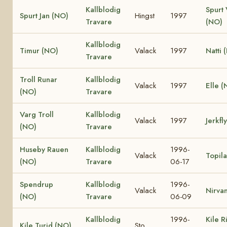
Kallblodig
Spurt 
Spurt Jan (NO)
Hingst
1997
Travare
(NO)
Kallblodig
Timur (NO)
Valack
1997
Natti 
Travare
Troll Runar
Kallblodig
Valack
1997
Elle (
(NO)
Travare
Varg Troll
Kallblodig
Valack
1997
Jerkfl
(NO)
Travare
Huseby Rauen
Kallblodig
1996-
Valack
Topil
(NO)
Travare
06-17
Spendrup
Kallblodig
1996-
Valack
Nirva
(NO)
Travare
06-09
Kallblodig
1996-
Kile R
Kile Turid (NO)
Sto