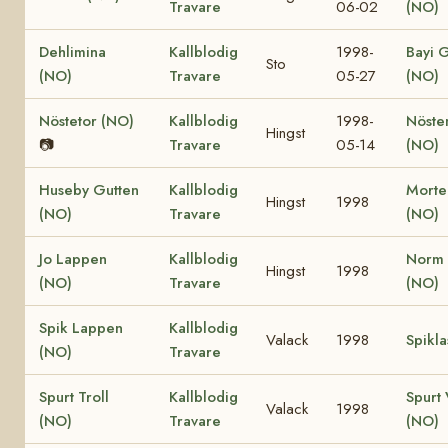
Travare
06-02
(NO)
Dehlimina
Kallblodig
1998-
Bayi 
Sto
(NO)
Travare
05-27
(NO)
Nöstetor (NO)
Kallblodig
1998-
Nöste
Hingst
📷
Travare
05-14
(NO)
Huseby Gutten
Kallblodig
Morte
Hingst
1998
(NO)
Travare
(NO)
Jo Lappen
Kallblodig
Norm 
Hingst
1998
(NO)
Travare
(NO)
Spik Lappen
Kallblodig
Valack
1998
Spikla
(NO)
Travare
Spurt Troll
Kallblodig
Spurt 
Valack
1998
(NO)
Travare
(NO)