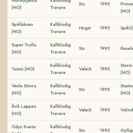
Nordlysjenta
Kallblodig
Sto
1995
Prinse
(NO)
Travare
(NO)
Spikfaksen
Kallblodig
Hingst
1995
Spikli
(NO)
Travare
Super Trolla
Kallblodig
Sto
1995
Resele
(NO)
Travare
Kallblodig
Storm
Tussin (NO)
Valack
1995
Travare
(NO)
Vesle Stövra
Kallblodig
Stast
Sto
1995
(NO)
Travare
(NO)
Åvik Lappen
Kallblodig
Valack
1995
Valin
(NO)
Travare
Ödyn Svarta
Kallblodig
Sto
1995
Gyllsj