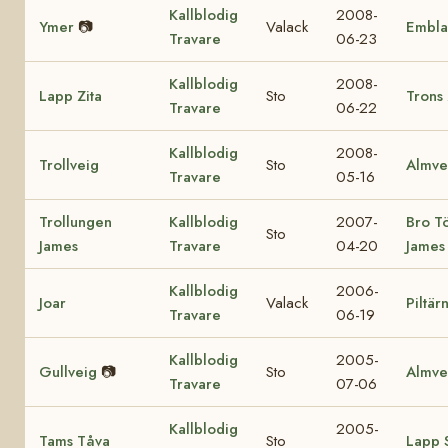
Kallblodig
2008-
Ymer
📷
Valack
Embla
Travare
06-23
Kallblodig
2008-
Lapp Zita
Sto
Trons 
Travare
06-22
Kallblodig
2008-
Trollveig
Sto
Almve
Travare
05-16
Trollungen
Kallblodig
2007-
Bro T
Sto
James
Travare
04-20
James
Kallblodig
2006-
Joar
Valack
Piltär
Travare
06-19
Kallblodig
2005-
Gullveig
📷
Sto
Almve
Travare
07-06
Kallblodig
2005-
Tams Tåva
Sto
Lapp S