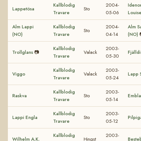
Kallblodig
2004-
Ideno
Lappetösa
Sto
Travare
05-06
Louis
Alm Lappi
Kallblodig
2004-
Alm S
Sto
(NO)
Travare
04-14
(NO)
Kallblodig
2003-
Trollglans
📷
Valack
Fjälld
Travare
05-30
Kallblodig
2003-
Viggo
Valack
Lapp S
Travare
05-24
Kallblodig
2003-
Raskva
Sto
Embla
Travare
05-14
Kallblodig
2003-
Lappi Engla
Sto
Pilpig
Travare
05-12
Kallblodig
2003-
Wilhelm A.K.
Hingst
Beste