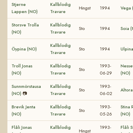
Stjerne
Kallblodig
Hingst
1994
Vega 
Lappen (NO)
Travare
Storsve Trolla
Kallblodig
Sto
1994
Soia 
(NO)
Travare
Kallblodig
Öypina (NO)
Sto
1994
Ulpin
Travare
Troll Jonas
Kallblodig
1993-
Nesse
Sto
(NO)
Travare
06-29
(NO)
Sunnmörstausa
Kallblodig
1993-
Sto
Altor
(NO)
📷
Travare
06-02
Brevik Jenta
Kallblodig
1993-
Stina 
Sto
(NO)
Travare
05-26
(NO)
Flåli Jonas
Kallblodig
1993-
Flåli 
Hingst