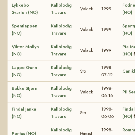
Lykkebo
Kallblodig
Fodne
Valack
1999
Svarten (NO)
Travare
(NO)
Spentlappen
Kallblodig
Spentp
Valack
1999
(NO)
Travare
(NO)
Viktor Mollyn
Kallblodig
Pia Mo
Valack
1999
(NO)
Travare
(NO)
Lappe Gunn
Kallblodig
1998-
Sto
Canik
(NO)
Travare
07-12
Bakke Stjern
Kallblodig
1998-
Valack
Pil Se
(NO)
Travare
06-16
Findal Janka
Kallblodig
1998-
Finda
Sto
(NO)
Travare
06-06
(NO)
Kallblodig
1998-
Romhu
Pentus (NO)
Hingst