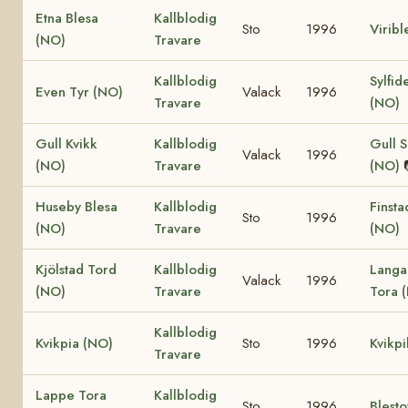
Etna Blesa
Kallblodig
Sto
1996
Viribl
(NO)
Travare
Kallblodig
Sylfid
Even Tyr (NO)
Valack
1996
Travare
(NO)
Gull Kvikk
Kallblodig
Gull S
Valack
1996
(NO)
Travare
(NO)
Huseby Blesa
Kallblodig
Finsta
Sto
1996
(NO)
Travare
(NO)
Kjölstad Tord
Kallblodig
Langa
Valack
1996
(NO)
Travare
Tora 
Kallblodig
Kvikpia (NO)
Sto
1996
Kvikpi
Travare
Lappe Tora
Kallblodig
Sto
1996
Blest