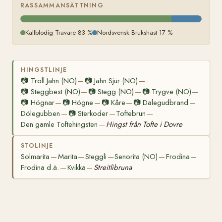
RASSAMMANSÄTTNING
Kallblodig Travare 83 %
Nordsvensk Brukshäst 17 %
HINGSTLINJE
📷
Troll Jahn (NO)
📷
Jahn Sjur (NO)
—
—
📷
Steggbest (NO)
📷
Stegg (NO)
📷
Trygve (NO)
—
—
—
📷
Högnar
📷
Högne
📷
Kåre
📷
Dalegudbrand
—
—
—
—
Dölegubben
📷
Sterkoder
Toftebrun
—
—
—
Den gamle Toftehingsten
Hingst från Tofte i Dovre
—
STOLINJE
Solmarita
Marita
Steggli
Senorita (NO)
Frodina
—
—
—
—
—
Frodina d.ä.
Kvikka
Streitlibruna
—
—