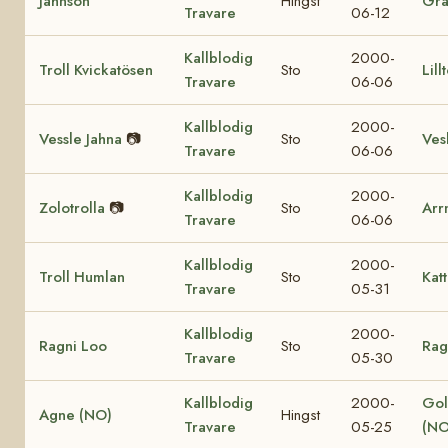
Jahnson
Hingst
Gr
Travare
06-12
Kallblodig
2000-
Troll Kvickatösen
Sto
Lill
Travare
06-06
Kallblodig
2000-
Vessle Jahna
📷
Sto
Vesl
Travare
06-06
Kallblodig
2000-
Zolotrolla
📷
Sto
Arr
Travare
06-06
Kallblodig
2000-
Troll Humlan
Sto
Katt
Travare
05-31
Kallblodig
2000-
Ragni Loo
Sto
Rag
Travare
05-30
Kallblodig
2000-
Gol
Agne (NO)
Hingst
Travare
05-25
(NO