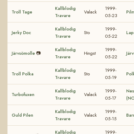
Kallblodig
1999-
Troll Tage
Valack
Pil
Travare
05-23
Kallblodig
1999-
Jerky Doc
Sto
Lap
Travare
05-22
Kallblodig
1999-
Järvsömolle
📷
Hingst
Jär
Travare
05-22
Kallblodig
1999-
Troll Polka
Sto
Pol
Travare
05-19
Kallblodig
1999-
Nes
Turbofuxen
Valack
Travare
05-17
(NO
Kallblodig
1999-
Guld Pilen
Valack
Bar
Travare
05-15
Kallblodig
1999-