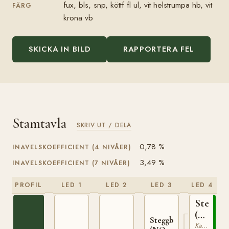
fux, bls, snp, köttf fl ul, vit helstrumpa hb, vit
FÄRG
krona vb
SKICKA IN BILD
RAPPORTERA FEL
Stamtavla
SKRIV UT / DELA
0,78 %
INAVELSKOEFFICIENT (4 NIVÅER)
3,49 %
INAVELSKOEFFICIENT (7 NIVÅER)
PROFIL
LED 1
LED 2
LED 3
LED 4
Stegg
(NO)
Steggbest
T-
Kallblodig Travare