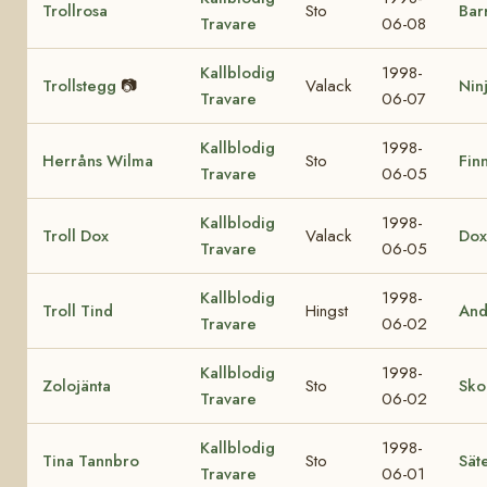
Trollrosa
Sto
Bar
Travare
06-08
Kallblodig
1998-
Trollstegg
📷
Valack
Nin
Travare
06-07
Kallblodig
1998-
Herråns Wilma
Sto
Finn
Travare
06-05
Kallblodig
1998-
Troll Dox
Valack
Dox
Travare
06-05
Kallblodig
1998-
Troll Tind
Hingst
And
Travare
06-02
Kallblodig
1998-
Zolojänta
Sto
Sko
Travare
06-02
Kallblodig
1998-
Tina Tannbro
Sto
Sät
Travare
06-01