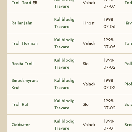
Troll Tord
📷
Valack
Tod
Travare
07-07
Kallblodig
1998-
Rallar Jahn
Hingst
Järv
Travare
07-06
Kallblodig
1998-
Troll Herman
Valack
Tär
Travare
07-05
Kallblodig
1998-
Rosita Troll
Sto
Pol
Travare
07-02
Smedsmyrans
Kallblodig
1998-
Valack
Pio
Krut
Travare
07-02
Kallblodig
1998-
Troll Rut
Sto
Sol
Travare
07-02
Kallblodig
1998-
Oddsäter
Valack
Bro
Travare
07-01