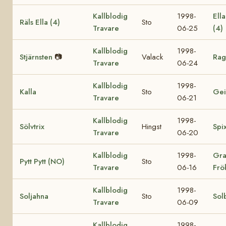
Kallblodig
1998-
Ell
Räls Ella (4)
Sto
Travare
06-25
(4)
Kallblodig
1998-
Stjärnsten
📷
Valack
Rag
Travare
06-24
Kallblodig
1998-
Kalla
Sto
Gei
Travare
06-21
Kallblodig
1998-
Sölvtrix
Hingst
Spi
Travare
06-20
Kallblodig
1998-
Gra
Pytt Pytt (NO)
Sto
Travare
06-16
Frö
Kallblodig
1998-
Soljahna
Sto
Sol
Travare
06-09
Kallblodig
1998-