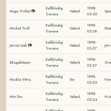
Kallblodig
1998-
Änga Trollet
📷
Valack
Spe
Travare
05-30
Kallblodig
1998-
Mickel Troll
Valack
Mar
Travare
05-28
Kallblodig
1998-
Järvsö Isak
📷
Valack
Jär
Travare
05-27
Kallblodig
1998-
Skogsbläsen
Valack
Gra
Travare
05-27
Kallblodig
1998-
Mickla Vittra
Sto
Fin
Travare
05-25
Kallblodig
1998-
Min Din
Valack
H.A
Travare
05-24
Kallblodig
1998-