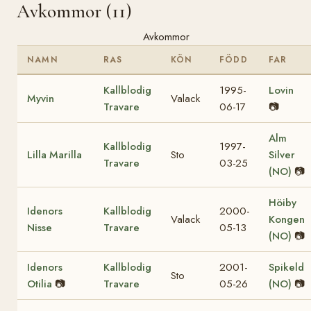
Avkommor (11)
Avkommor
NAMN
RAS
KÖN
FÖDD
FAR
Kallblodig
1995-
Lovin
Myvin
Valack
Travare
06-17
📷
Alm
Kallblodig
1997-
Lilla Marilla
Sto
Silver
Travare
03-25
(NO)
📷
Höiby
Idenors
Kallblodig
2000-
Valack
Kongen
Nisse
Travare
05-13
(NO)
📷
Idenors
Kallblodig
2001-
Spikeld
Sto
Otilia
📷
Travare
05-26
(NO)
📷