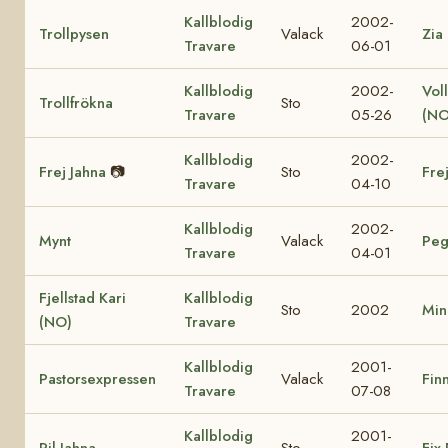
Kallblodig
2002-
Trollpysen
Valack
Zia
Travare
06-01
Kallblodig
2002-
Vol
Trollfrökna
Sto
Travare
05-26
(NO
Kallblodig
2002-
Frej Jahna
📷
Sto
Fre
Travare
04-10
Kallblodig
2002-
Mynt
Valack
Peg
Travare
04-01
Fjellstad Kari
Kallblodig
Sto
2002
Min
(NO)
Travare
Kallblodig
2001-
Pastorsexpressen
Valack
Finn
Travare
07-08
Kallblodig
2001-
Pil Jahna
Sto
Fix 