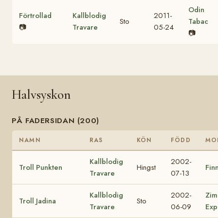
Odin
Förtrollad
Kallblodig
2011-
Sto
Tabac
📷
Travare
05-24
📷
Halvsyskon
PÅ FADERSIDAN (200)
NAMN
RAS
KÖN
FÖDD
MO
Kallblodig
2002-
Troll Punkten
Hingst
Finn
Travare
07-13
Kallblodig
2002-
Zim
Troll Jadina
Sto
Travare
06-09
Exp