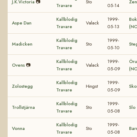
J.K.Victoria
📷
Sto
Zen
Travare
05-14
Kallblodig
1999-
Bok
Aspe Dan
Valack
Travare
05-13
(NO
Kallblodig
1999-
Madicken
Sto
Ste
Travare
05-10
Kallblodig
1999-
Öru
Ovens
📷
Valack
Travare
05-09
(NO
Kallblodig
1999-
Zolostegg
Hingst
Sko
Travare
05-09
Kallblodig
1999-
Trollstjärna
Sto
Slo
Travare
05-08
Kallblodig
1999-
Vonna
Sto
Bar
Travare
05-08