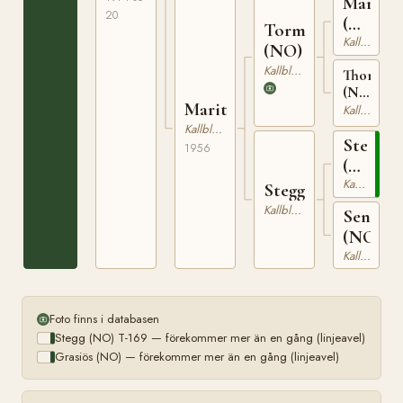
Marmo
20
(NO)
Tormon
T-
Kallblodig Travare
(NO)
190
Kallblodig Travare
Thoralill
(NO)
Marita
T-
Kallblodig Travare
1027
Kallblodig Travare
Stegg
1956
(NO)
T-
Kallblodig Travare
Steggli
169
Kallblodig Travare
Senorit
(NO)
Kallblodig Travare
Foto finns i databasen
Stegg (NO) T-169 — förekommer mer än en gång (linjeavel)
Grasiös (NO) — förekommer mer än en gång (linjeavel)