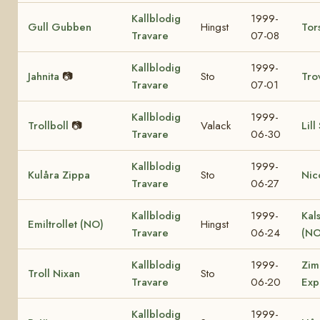
Kallblodig
1999-
Gull Gubben
Hingst
Tor
Travare
07-08
Kallblodig
1999-
Jahnita
📷
Sto
Tro
Travare
07-01
Kallblodig
1999-
Trollboll
📷
Valack
Lill
Travare
06-30
Kallblodig
1999-
Kulåra Zippa
Sto
Nic
Travare
06-27
Kallblodig
1999-
Kal
Emiltrollet (NO)
Hingst
Travare
06-24
(NO
Kallblodig
1999-
Zim
Troll Nixan
Sto
Travare
06-20
Exp
Kallblodig
1999-