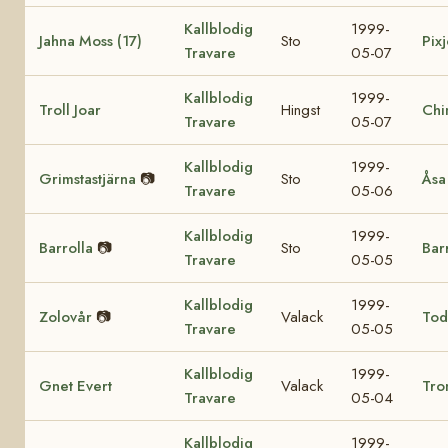
Kallblodig
1999-
Jahna Moss (17)
Sto
Pixj
Travare
05-07
Kallblodig
1999-
Troll Joar
Hingst
Chi
Travare
05-07
Kallblodig
1999-
Grimstastjärna
📷
Sto
Åsa
Travare
05-06
Kallblodig
1999-
Barrolla
📷
Sto
Bar
Travare
05-05
Kallblodig
1999-
Zolovår
📷
Valack
Tod
Travare
05-05
Kallblodig
1999-
Gnet Evert
Valack
Tro
Travare
05-04
Kallblodig
1999-