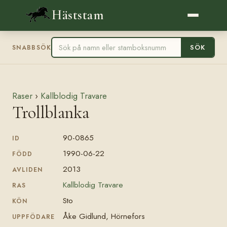
Häststam
SÖK
SNABBSÖK
Raser
›
Kallblodig Travare
Trollblanka
90-0865
ID
1990-06-22
FÖDD
2013
AVLIDEN
Kallblodig Travare
RAS
Sto
KÖN
Åke Gidlund, Hörnefors
UPPFÖDARE