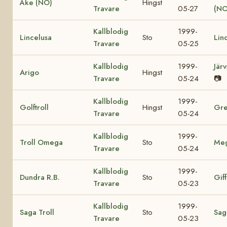
Åke (NO)
Hingst
Travare
05-27
(NO
Kallblodig
1999-
Lincelusa
Sto
Lin
Travare
05-25
Kallblodig
1999-
Jär
Arigo
Hingst
Travare
05-24
📷
Kallblodig
1999-
Golftroll
Hingst
Gre
Travare
05-24
Kallblodig
1999-
Troll Omega
Sto
Me
Travare
05-24
Kallblodig
1999-
Dundra R.B.
Sto
Giff
Travare
05-23
Kallblodig
1999-
Saga Troll
Sto
Sag
Travare
05-23