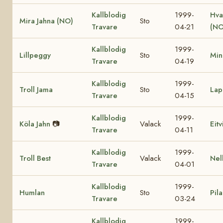
Kallblodig
1999-
Hva
Mira Jahna (NO)
Sto
Travare
04-21
(NO
Kallblodig
1999-
Lillpeggy
Sto
Min
Travare
04-19
Kallblodig
1999-
Troll Jama
Sto
Lap
Travare
04-15
Kallblodig
1999-
Köla Jahn
📷
Valack
Eit
Travare
04-11
Kallblodig
1999-
Troll Best
Valack
Nel
Travare
04-01
Kallblodig
1999-
Humlan
Sto
Pila
Travare
03-24
Kallblodig
1999-