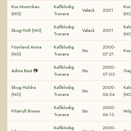
Kos Mumriken
Kallblodig
Kos
Valack
2001
(NO)
Travare
(NO
Kallblodig
Kal
Skog Holt (NO)
Valack
2001
Travare
(NO
Föynland Annie
Kallblodig
2000-
Sto
Koy
(NO)
Travare
07-21
Kallblodig
2000-
Adina Best
📷
Sto
Gej
Travare
07-03
Skog Huldra
Kallblodig
2000-
Kal
Sto
(NO)
Travare
06-24
(NO
Kallblodig
2000-
Pilatroll Rivner
Sto
Mil
Travare
06-13
Kallblodig
2000-