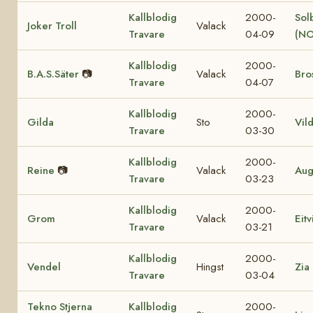
Kallblodig
2000-
Sol
Joker Troll
Valack
Travare
04-09
(NO
Kallblodig
2000-
B.A.S.Säter
📷
Valack
Bro
Travare
04-07
Kallblodig
2000-
Gilda
Sto
Vil
Travare
03-30
Kallblodig
2000-
Reine
📷
Valack
Aug
Travare
03-23
Kallblodig
2000-
Grom
Valack
Eit
Travare
03-21
Kallblodig
2000-
Vendel
Hingst
Zia
Travare
03-04
Tekno Stjerna
Kallblodig
2000-