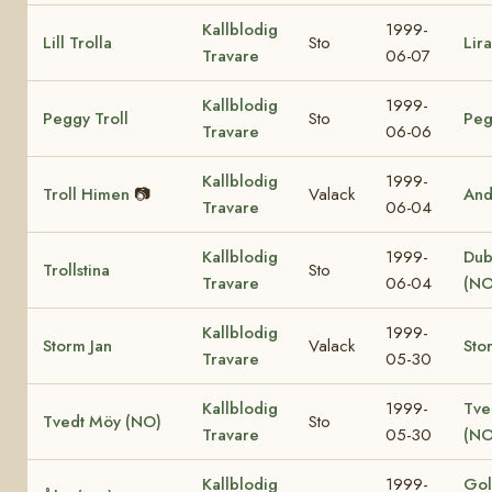
Kallblodig
1999-
Lill Trolla
Sto
Lir
Travare
06-07
Kallblodig
1999-
Peggy Troll
Sto
Peg
Travare
06-06
Kallblodig
1999-
Troll Himen
📷
Valack
And
Travare
06-04
Kallblodig
1999-
Dub
Trollstina
Sto
Travare
06-04
(NO
Kallblodig
1999-
Storm Jan
Valack
Sto
Travare
05-30
Kallblodig
1999-
Tve
Tvedt Möy (NO)
Sto
Travare
05-30
(NO
Kallblodig
1999-
Gol