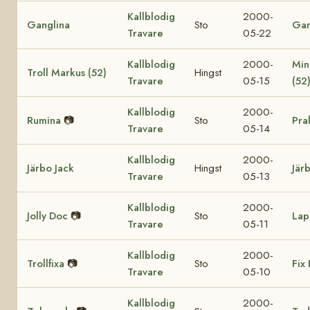
Kallblodig
2000-
Ganglina
Sto
Gan
Travare
05-22
Kallblodig
2000-
Min
Troll Markus (52)
Hingst
Travare
05-15
(52
Kallblodig
2000-
Rumina
📷
Sto
Pra
Travare
05-14
Kallblodig
2000-
Järbo Jack
Hingst
Jär
Travare
05-13
Kallblodig
2000-
Jolly Doc
📷
Sto
Lap
Travare
05-11
Kallblodig
2000-
Trollfixa
📷
Sto
Fix 
Travare
05-10
Kallblodig
2000-