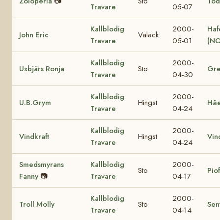
Zoloperla
📷
Sto
Tod
Travare
05-07
Kallblodig
2000-
Haf
John Eric
Valack
Travare
05-01
(NO
Kallblodig
2000-
Uxbjärs Ronja
Sto
Gre
Travare
04-30
Kallblodig
2000-
U.B.Grym
Hingst
Hå
Travare
04-24
Kallblodig
2000-
Vindkraft
Hingst
Vin
Travare
04-24
Smedsmyrans
Kallblodig
2000-
Sto
Pio
Fanny
📷
Travare
04-17
Kallblodig
2000-
Troll Molly
Sto
Sen
Travare
04-14