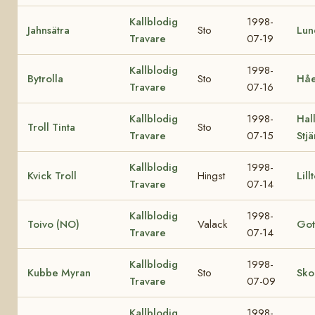
Kallblodig
1998-
Jahnsätra
Sto
Lun
Travare
07-19
Kallblodig
1998-
Bytrolla
Sto
Håe
Travare
07-16
Kallblodig
1998-
Hall
Troll Tinta
Sto
Travare
07-15
Stj
Kallblodig
1998-
Kvick Troll
Hingst
Lill
Travare
07-14
Kallblodig
1998-
Toivo (NO)
Valack
Got
Travare
07-14
Kallblodig
1998-
Kubbe Myran
Sto
Sko
Travare
07-09
Kallblodig
1998-