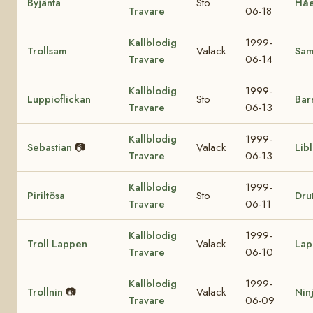
Byjänta
Sto
Håe
Travare
06-18
Kallblodig
1999-
Trollsam
Valack
Sa
Travare
06-14
Kallblodig
1999-
Luppioflickan
Sto
Bar
Travare
06-13
Kallblodig
1999-
Sebastian
📷
Valack
Lib
Travare
06-13
Kallblodig
1999-
Piriltösa
Sto
Drut
Travare
06-11
Kallblodig
1999-
Troll Lappen
Valack
Lap
Travare
06-10
Kallblodig
1999-
Trollnin
📷
Valack
Nin
Travare
06-09