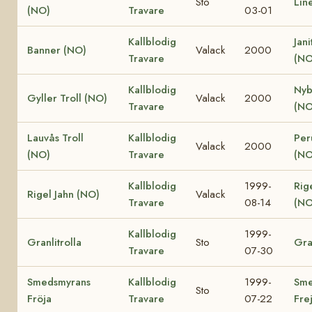
Sto
Lin
(NO)
Travare
03-01
Kallblodig
Jani
Banner (NO)
Valack
2000
Travare
(NO
Kallblodig
Nyb
Gyller Troll (NO)
Valack
2000
Travare
(NO
Lauvås Troll
Kallblodig
Per
Valack
2000
(NO)
Travare
(NO
Kallblodig
1999-
Rig
Rigel Jahn (NO)
Valack
Travare
08-14
(NO
Kallblodig
1999-
Granlitrolla
Sto
Gra
Travare
07-30
Smedsmyrans
Kallblodig
1999-
Sme
Sto
Fröja
Travare
07-22
Fre