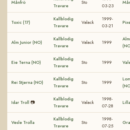
Månfrö
Sto
Mån
Travare
03-23
Kallblodig
1999-
Toxic (17)
Valack
Pixe
Travare
03-21
Kallblodig
Alm
Alm Junior (NO)
Valack
1999
Travare
(NO
Kallblodig
Eie Terna (NO)
Sto
1999
Val
Travare
Kallblodig
Lom
Rei Stjerna (NO)
Sto
1999
Travare
(NO
Kallblodig
1998-
Idar Troll
📷
Valack
Lill
Travare
07-28
Kallblodig
1998-
Vesle Trolla
Sto
Gra
Travare
07-25