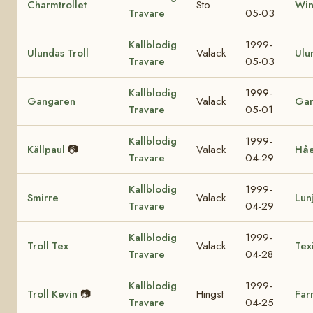
Charmtrollet
Sto
Win
Travare
05-03
Kallblodig
1999-
Ulundas Troll
Valack
Ulu
Travare
05-03
Kallblodig
1999-
Gangaren
Valack
Ga
Travare
05-01
Kallblodig
1999-
Källpaul
📷
Valack
Hå
Travare
04-29
Kallblodig
1999-
Smirre
Valack
Lun
Travare
04-29
Kallblodig
1999-
Troll Tex
Valack
Tex
Travare
04-28
Kallblodig
1999-
Troll Kevin
📷
Hingst
Far
Travare
04-25