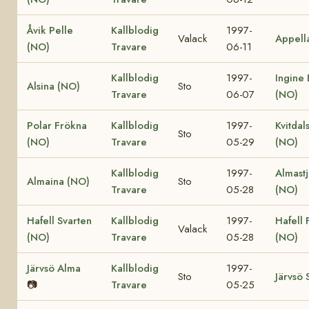
Åvik Pelle
Kallblodig
1997-
Valack
Appell
(NO)
Travare
06-11
Kallblodig
1997-
Ingine 
Alsina (NO)
Sto
Travare
06-07
(NO)
Polar Frökna
Kallblodig
1997-
Kvitdal
Sto
(NO)
Travare
05-29
(NO)
Kallblodig
1997-
Almast
Almaina (NO)
Sto
Travare
05-28
(NO)
Hafell Svarten
Kallblodig
1997-
Hafell 
Valack
(NO)
Travare
05-28
(NO)
Järvsö Alma
Kallblodig
1997-
Sto
Järvsö 
📷
Travare
05-25