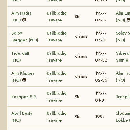
Alm Nadia
Kallblodig
1997-
Alm Li
Sto
(NO)
📷
Travare
04-12
(NO)

Solöy
Kallblodig
1997-
Solöy 
Valack
Steggen (NO)
Travare
04-10
(NO)
Tigergutt
Kallblodig
1997-
Viberg
Valack
(NO)
Travare
04-02
Vinnie
Alm Klipper
Kallblodig
1997-
Alm Tro
Valack
(NO)
📷
Travare
02-05
(NO)
Kallblodig
1997-
Knappen S.R.
Sto
Tronpil
Travare
01-31
April Besta
Kallblodig
Slogu
Sto
1997
(NO)
Travare
Lökke 