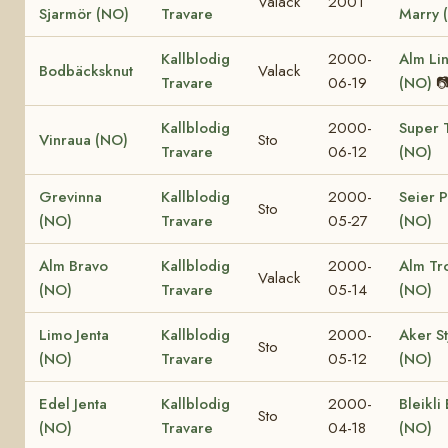
Valack
2001
Sjarmör (NO)
Travare
Marry 
Kallblodig
2000-
Alm Li
Bodbäcksknut
Valack
Travare
06-19
(NO)

Kallblodig
2000-
Super T
Vinraua (NO)
Sto
Travare
06-12
(NO)
Grevinna
Kallblodig
2000-
Seier P
Sto
(NO)
Travare
05-27
(NO)
Alm Bravo
Kallblodig
2000-
Alm Tro
Valack
(NO)
Travare
05-14
(NO)
Limo Jenta
Kallblodig
2000-
Aker St
Sto
(NO)
Travare
05-12
(NO)
Edel Jenta
Kallblodig
2000-
Bleikli
Sto
(NO)
Travare
04-18
(NO)