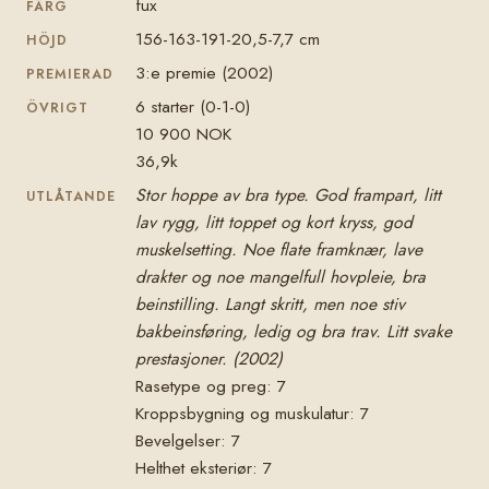
fux
FÄRG
156-163-191-20,5-7,7 cm
HÖJD
3:e premie (2002)
PREMIERAD
6 starter (0-1-0)
ÖVRIGT
10 900 NOK
36,9k
Stor hoppe av bra type. God frampart, litt
UTLÅTANDE
lav rygg, litt toppet og kort kryss, god
muskelsetting. Noe flate framknær, lave
drakter og noe mangelfull hovpleie, bra
beinstilling. Langt skritt, men noe stiv
bakbeinsføring, ledig og bra trav. Litt svake
prestasjoner. (2002)
Rasetype og preg: 7
Kroppsbygning og muskulatur: 7
Bevelgelser: 7
Helthet eksteriør: 7