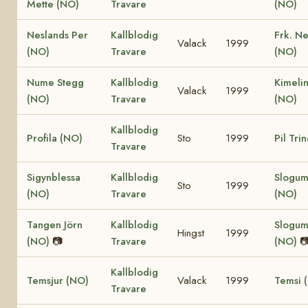
Mette (NO)
Travare
(NO)
Neslands Per
Kallblodig
Frk. N
Valack
1999
(NO)
Travare
(NO)
Nume Stegg
Kallblodig
Kimeli
Valack
1999
(NO)
Travare
(NO)
Kallblodig
Profila (NO)
Sto
1999
Pil Tri
Travare
Sigynblessa
Kallblodig
Slogum
Sto
1999
(NO)
Travare
(NO)
Tangen Jörn
Kallblodig
Slogum
Hingst
1999
(NO)
📷
Travare
(NO)

Kallblodig
Temsjur (NO)
Valack
1999
Temsi 
Travare