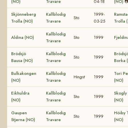
(NO)
Travare
04-18
(NO)

Skjönneberg
Kallblodig
1999-
Ramsta
Sto
Trolla (NO)
Travare
03-25
Trolla 
Kallblodig
Aldina (NO)
Sto
1999
Fjeldin
Travare
Brödsjö
Kallblodig
Brödsj
Sto
1999
Bausa (NO)
Travare
Borka 
Bulkakongen
Kallblodig
Tori Pe
Hingst
1999
(NO)
Travare
(NO)
Eikhuldra
Kallblodig
Skogly 
Sto
1999
(NO)
Travare
(NO)
Gaupen
Kallblodig
Höiby 
Sto
1999
Stjerna (NO)
Travare
(NO)