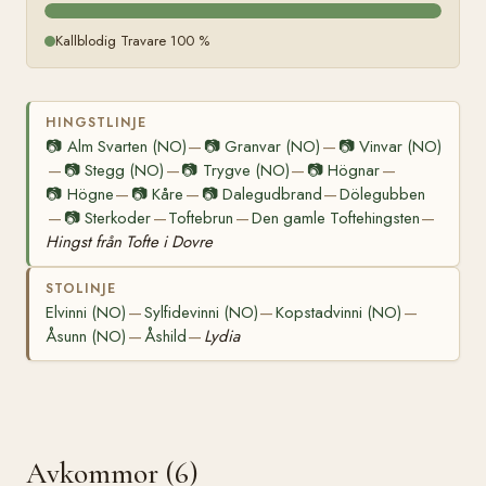
Kallblodig Travare 100 %
HINGSTLINJE
📷
Alm Svarten (NO)
📷
Granvar (NO)
📷
Vinvar (NO)
—
—
📷
Stegg (NO)
📷
Trygve (NO)
📷
Högnar
—
—
—
—
📷
Högne
📷
Kåre
📷
Dalegudbrand
Dölegubben
—
—
—
📷
Sterkoder
Toftebrun
Den gamle Toftehingsten
—
—
—
—
Hingst från Tofte i Dovre
STOLINJE
Elvinni (NO)
Sylfidevinni (NO)
Kopstadvinni (NO)
—
—
—
Åsunn (NO)
Åshild
Lydia
—
—
Avkommor (6)