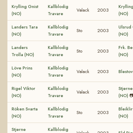
Krylling Gnist
Kallblodig
Kryllin
Valack
2003
(NO)
Travare
(NO)
Landers Tara
Kallblodig
Ulsrud
Sto
2003
(NO)
Travare
(NO)
Landers
Kallblodig
Frk. Be
Sto
2003
Trolla (NO)
Travare
(NO)
Löve Prins
Kallblodig
Valack
2003
Blesto
(NO)
Travare
Rigel Viktor
Kallblodig
Stjerne
Valack
2003
(NO)
Travare
(NO)

Röken Svarta
Kallblodig
Bleikli
Sto
2003
(NO)
Travare
(NO)
Stjerne
Kallblodig
Valack
2003
Eld Ri