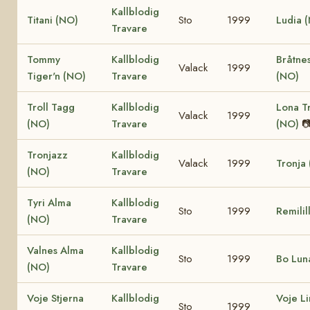
Kallblodig
Titani (NO)
Sto
1999
Ludia 
Travare
Tommy
Kallblodig
Bråtne
Valack
1999
Tiger'n (NO)
Travare
(NO)
Troll Tagg
Kallblodig
Lona Tr
Valack
1999
(NO)
Travare
(NO)

Tronjazz
Kallblodig
Valack
1999
Tronja
(NO)
Travare
Tyri Alma
Kallblodig
Sto
1999
Remilil
(NO)
Travare
Valnes Alma
Kallblodig
Sto
1999
Bo Lun
(NO)
Travare
Voje Stjerna
Kallblodig
Voje L
Sto
1999