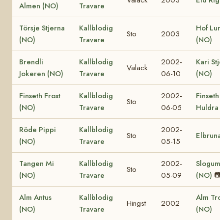
Almen (NO)
Travare
Törsje Stjerna
Kallblodig
Hof Lu
Sto
2003
(NO)
Travare
(NO)
Brendli
Kallblodig
2002-
Kari St
Valack
Jokeren (NO)
Travare
06-10
(NO)
Finseth Frost
Kallblodig
2002-
Finseth
Sto
(NO)
Travare
06-05
Huldra
Röde Pippi
Kallblodig
2002-
Sto
Elbrun
(NO)
Travare
05-15
Tangen Mi
Kallblodig
2002-
Slogum
Sto
(NO)
Travare
05-09
(NO)

Alm Antus
Kallblodig
Alm Tro
Hingst
2002
(NO)
Travare
(NO)