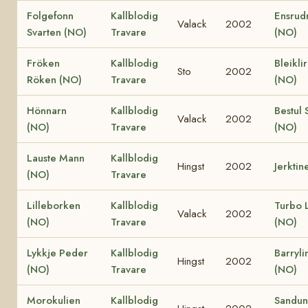
Folgefonn
Kallblodig
Ensrud
Valack
2002
Svarten (NO)
Travare
(NO)
Fröken
Kallblodig
Bleikli
Sto
2002
Röken (NO)
Travare
(NO)
Hönnarn
Kallblodig
Bestul 
Valack
2002
(NO)
Travare
(NO)
Lauste Mann
Kallblodig
Hingst
2002
Jerktin
(NO)
Travare
Lilleborken
Kallblodig
Turbo L
Valack
2002
(NO)
Travare
(NO)
Lykkje Peder
Kallblodig
Barryli
Hingst
2002
(NO)
Travare
(NO)
Morokulien
Kallblodig
Sandun