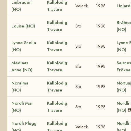
Linbruden
Kallblodig
Valack
1998
Linjar
(NO)
Travare
Kallblodig
Bråtne
Louise (NO)
Sto
1998
Travare
(NO)
Lynne Snella
Kallblodig
Lynne 
Sto
1998
(NO)
Travare
(NO)
Mediaas
Kallblodig
Salsnes
Sto
1998
Anne (NO)
Travare
Frökna
Noralma
Kallblodig
Nortun
Sto
1998
(NO)
Travare
(NO)
Nordli Mai
Kallblodig
Nordli 
Sto
1998
(NO)
Travare
(NO)

Nordli Plugg
Kallblodig
Nordli
Valack
1998
(NO)
Travare
(NO)