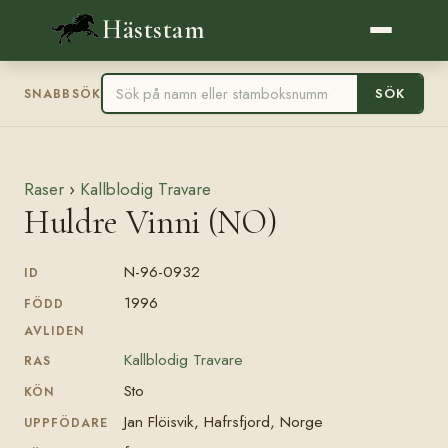
Häststam
SÖK
SNABBSÖK
Raser
›
Kallblodig Travare
Huldre Vinni (NO)
N-96-0932
ID
1996
FÖDD
AVLIDEN
Kallblodig Travare
RAS
Sto
KÖN
Jan Flöisvik, Hafrsfjord, Norge
UPPFÖDARE