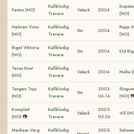
Kallblodig
Kopstad
Festus (NO)
Valack
2004
Travare
(NO)
Helmen Vinni
Kallblodig
Rapp S
Sto
2004
(NO)
Travare
(NO)
Rigel Viktoria
Kallblodig
Sto
2004
Eld Ri
(NO)
Travare
Texas Knut
Kallblodig
Valack
2004
Mafia 
(NO)
Travare
Tangen Toja
Kallblodig
2003-
Slogum
Sto
(NO)
Travare
06-14
(NO)

Komplett
Kallblodig
2003-
Valack
Vill (N
(NO)
📷
Travare
05-26
Mediaas Varg
Kallblodig
2003-
Salsnes
Hingst