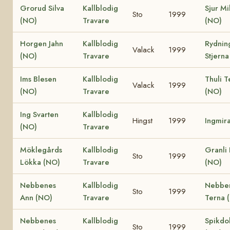
Grorud Silva
Kallblodig
Sjur Mi
Sto
1999
(NO)
Travare
(NO)
Horgen Jahn
Kallblodig
Rydnin
Valack
1999
(NO)
Travare
Stjerna
Ims Blesen
Kallblodig
Thuli T
Valack
1999
(NO)
Travare
(NO)
Ing Svarten
Kallblodig
Hingst
1999
Ingmir
(NO)
Travare
Möklegårds
Kallblodig
Granli
Sto
1999
Lökka (NO)
Travare
(NO)
Nebbenes
Kallblodig
Nebbe
Sto
1999
Ann (NO)
Travare
Terna 
Nebbenes
Kallblodig
Spikdo
Sto
1999