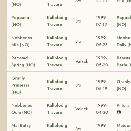
Sto
2000
Elle (N
(NO)
Travare
Peppana
Kallblodig
1999-
Peppel
Sto
(NO)
Travare
07-12
(NO)
Nebbenes
Kallblodig
1999-
Nebbe
Sto
Mia (NO)
Travare
05-28
Dally (
Ramstad
Kallblodig
1999-
Ramsta
Valack
Spring (NO)
Travare
05-20
Perla 
Granly
Kallblodig
1999-
Granly 
Prinsessa
Sto
Travare
05-19
(NO)
(NO)
Nebbenes
Kallblodig
1999-
Piltora
Valack
Odin (NO)
Travare
04-30
📷
Mai Betzy
Kallblodig
1999-
Maido
Sto