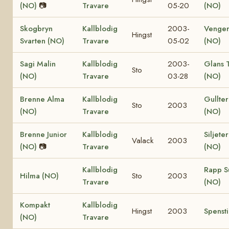
(NO)
📷
Travare
05-20
(NO)
Skogbryn
Kallblodig
2003-
Venger
Hingst
Svarten (NO)
Travare
05-02
(NO)
Sagi Malin
Kallblodig
2003-
Glans 
Sto
(NO)
Travare
03-28
(NO)
Brenne Alma
Kallblodig
Gullte
Sto
2003
(NO)
Travare
(NO)
Brenne Junior
Kallblodig
Siljete
Valack
2003
(NO)
📷
Travare
(NO)
Kallblodig
Rapp S
Hilma (NO)
Sto
2003
Travare
(NO)
Kompakt
Kallblodig
Hingst
2003
Spenst
(NO)
Travare