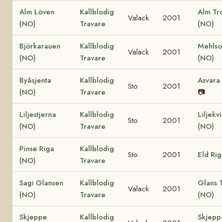
Alm Löven
Kallblodig
Alm Tro
Valack
2001
(NO)
Travare
(NO)
Björkarauen
Kallblodig
Mehls
Valack
2001
(NO)
Travare
(NO)
Byåsjenta
Kallblodig
Asvara
Sto
2001
(NO)
Travare
📷
Liljestjerna
Kallblodig
Liljekv
Sto
2001
(NO)
Travare
(NO)
Pinse Riga
Kallblodig
Sto
2001
Eld Ri
(NO)
Travare
Sagi Glansen
Kallblodig
Glans 
Valack
2001
(NO)
Travare
(NO)
Skjeppe
Kallblodig
Skjepp