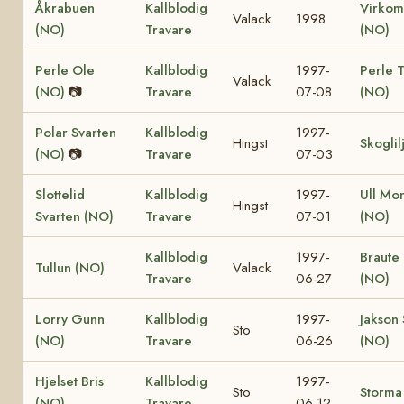
Åkrabuen
Kallblodig
Virko
Valack
1998
(NO)
Travare
(NO)
Perle Ole
Kallblodig
1997-
Perle T
Valack
(NO)
📷
Travare
07-08
(NO)
Polar Svarten
Kallblodig
1997-
Hingst
Skoglil
(NO)
📷
Travare
07-03
Slottelid
Kallblodig
1997-
Ull Mo
Hingst
Svarten (NO)
Travare
07-01
(NO)
Kallblodig
1997-
Braute 
Tullun (NO)
Valack
Travare
06-27
(NO)
Lorry Gunn
Kallblodig
1997-
Jakson 
Sto
(NO)
Travare
06-26
(NO)
Hjelset Bris
Kallblodig
1997-
Sto
Storma
(NO)
Travare
06-12