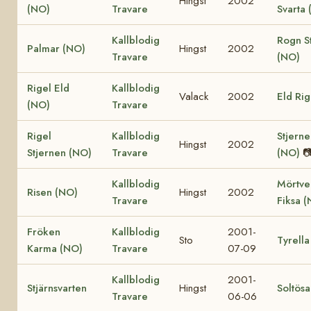
Hingst
2002
(NO)
Travare
Svarta
Kallblodig
Rogn S
Palmar (NO)
Hingst
2002
Travare
(NO)
Rigel Eld
Kallblodig
Valack
2002
Eld Ri
(NO)
Travare
Rigel
Kallblodig
Stjerne
Hingst
2002
Stjernen (NO)
Travare
(NO)

Kallblodig
Mörtve
Risen (NO)
Hingst
2002
Travare
Fiksa 
Fröken
Kallblodig
2001-
Sto
Tyrella
Karma (NO)
Travare
07-09
Kallblodig
2001-
Stjärnsvarten
Hingst
Soltösa
Travare
06-06