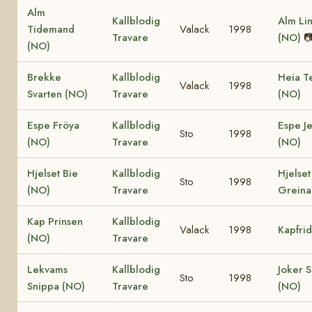
Alm
Kallblodig
Alm Li
Tidemand
Valack
1998
Travare
(NO)

(NO)
Brekke
Kallblodig
Heia T
Valack
1998
Svarten (NO)
Travare
(NO)
Espe Fröya
Kallblodig
Espe J
Sto
1998
(NO)
Travare
(NO)
Hjelset Bie
Kallblodig
Hjelset
Sto
1998
(NO)
Travare
Greina
Kap Prinsen
Kallblodig
Valack
1998
Kapfri
(NO)
Travare
Lekvams
Kallblodig
Joker S
Sto
1998
Snippa (NO)
Travare
(NO)