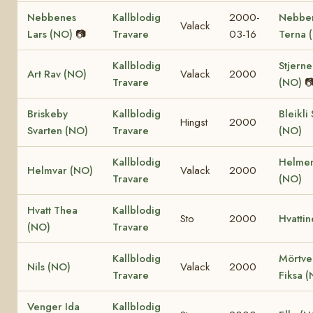
Nebbenes
Kallblodig
2000-
Nebbe
Valack
Lars (NO)
📷
Travare
03-16
Terna 
Kallblodig
Stjerne
Art Rav (NO)
Valack
2000
Travare
(NO)

Briskeby
Kallblodig
Bleikli
Hingst
2000
Svarten (NO)
Travare
(NO)
Kallblodig
Helmen
Helmvar (NO)
Valack
2000
Travare
(NO)
Hvatt Thea
Kallblodig
Sto
2000
Hvatti
(NO)
Travare
Kallblodig
Mörtve
Nils (NO)
Valack
2000
Travare
Fiksa 
Venger Ida
Kallblodig