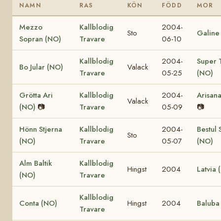
NAMN
RAS
KÖN
FÖDD
MOR
Mezzo
Kallblodig
2004-
Sto
Galine
Sopran (NO)
Travare
06-10
Kallblodig
2004-
Super T
Bo Jular (NO)
Valack
Travare
05-25
(NO)
Grötta Ari
Kallblodig
2004-
Arisan
Valack
(NO)
📷
Travare
05-09
📷
Hönn Stjerna
Kallblodig
2004-
Bestul 
Sto
(NO)
Travare
05-07
(NO)
Alm Baltik
Kallblodig
Hingst
2004
Latvia 
(NO)
Travare
Kallblodig
Conta (NO)
Hingst
2004
Baluba
Travare