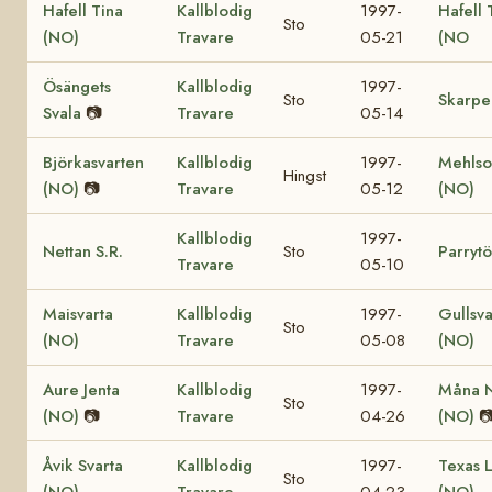
Hafell Tina
Kallblodig
1997-
Hafell 
Sto
(NO)
Travare
05-21
(NO
Ösängets
Kallblodig
1997-
Sto
Skarpel
Svala
📷
Travare
05-14
Björkasvarten
Kallblodig
1997-
Mehls
Hingst
(NO)
📷
Travare
05-12
(NO)
Kallblodig
1997-
Nettan S.R.
Sto
Parryt
Travare
05-10
Maisvarta
Kallblodig
1997-
Gullsva
Sto
(NO)
Travare
05-08
(NO)
Aure Jenta
Kallblodig
1997-
Måna N
Sto
(NO)
📷
Travare
04-26
(NO)

Åvik Svarta
Kallblodig
1997-
Texas 
Sto
(NO)
Travare
04-23
(NO)