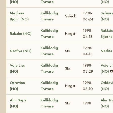
(NO)
Travare
(NO)
Mediaas
Kallblodig
1998-
Salsnes
Valack
Bjönn (NO)
Travare
06-24
(NO)
Kallblodig
1998-
Rakkås
Rakalm (NO)
Hingst
Travare
04-18
Stjerna
Kallblodig
1998-
Nesflya (NO)
Sto
Neslita
Travare
04-13
Voje Liss
Kallblodig
1998-
Voje Li
Sto
(NO)
Travare
03-29
(NO)

Orrevinn
Kallblodig
1998-
Oddev
Hingst
(NO)
Travare
03-10
(NO)
Alm Napa
Kallblodig
Alm Tro
Sto
1998
(NO)
Travare
(NO)