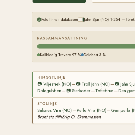
Foto finns i databasen
Jahn Sjur (NO) T-254 — förek
RASSAMMANSÄTTNING
Kallblodig Travare 97 %
Dölehäst 3 %
HINGSTLINJE
📷
Viljesterk (NO)
📷
Troll Jahn (NO)
📷
Jahn Sj
—
—
Dölegubben
📷
Sterkoder
Toftebrun
Den gaml
—
—
—
STOLINJE
Salsnes Vira (NO)
Perle Vira (NO)
Gamperla (
—
—
Brunt sto tillhörig O. Skammesten