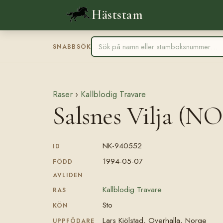
Häststam
SNABBSÖK
Raser
›
Kallblodig Travare
Salsnes Vilja (NO
NK-940552
ID
1994-05-07
FÖDD
AVLIDEN
Kallblodig Travare
RAS
Sto
KÖN
Lars Kjölstad, Overhalla, Norge
UPPFÖDARE