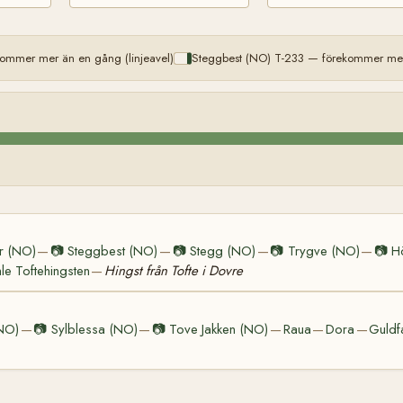
ommer mer än en gång (linjeavel)
Steggbest (NO) T-233 — förekommer mer 
ur (NO)
📷
Steggbest (NO)
📷
Stegg (NO)
📷
Trygve (NO)
📷
H
—
—
—
—
e Toftehingsten
Hingst från Tofte i Dovre
—
NO)
📷
Sylblessa (NO)
📷
Tove Jakken (NO)
Raua
Dora
Guldf
—
—
—
—
—