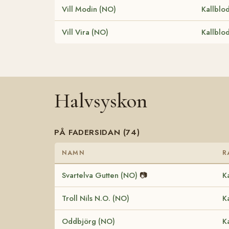
Vill Modin (NO)
Kallblo
Vill Vira (NO)
Kallblo
Halvsyskon
PÅ FADERSIDAN (74)
NAMN
R
Svartelva Gutten (NO)
📷
K
Troll Nils N.O. (NO)
K
Oddbjörg (NO)
K