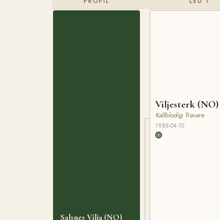
PROFIL
LED 1
Viljesterk (NO)
Kallblodig Travare
1988-04-10
Salsnes Vilja (NO)