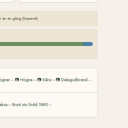
än en gång (linjeavel)
ögnar
📷
Högne
📷
Kåre
📷
Dalegudbrand
—
—
—
—
aksa
Brunt sto född 1880
—
—