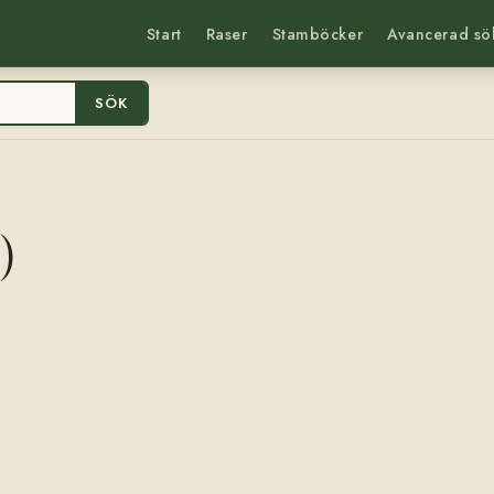
Start
Raser
Stamböcker
Avancerad sö
SÖK
)