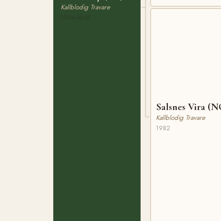
Kallblodig Travare
1994-05-07
Salsnes Vira (N
Kallblodig Travare
1982