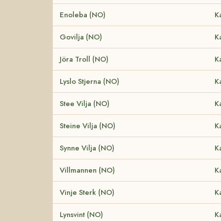
Enoleba (NO)
K
Govilja (NO)
K
Jöra Troll (NO)
K
Lyslo Stjerna (NO)
K
Stee Vilja (NO)
K
Steine Vilja (NO)
K
Synne Vilja (NO)
K
Villmannen (NO)
K
Vinje Sterk (NO)
K
Lynsvint (NO)
K