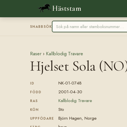
Häststam
SNABBSÖK
Raser
›
Kallblodig Travare
Hjelset Sola (NO
NK-01-0748
ID
2001-04-30
FÖDD
Kallblodig Travare
RAS
Sto
KÖN
Björn Hagen, Norge
UPPFÖDARE
brun