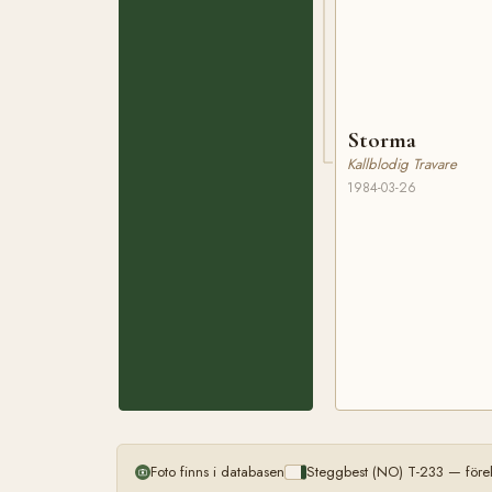
Storma
Kallblodig Travare
1984-03-26
Foto finns i databasen
Steggbest (NO) T-233 — före