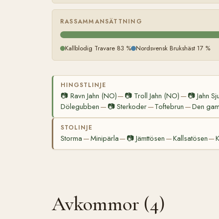
RASSAMMANSÄTTNING
Kallblodig Travare 83 %
Nordsvensk Brukshäst 17 %
HINGSTLINJE
📷
Ravn Jahn (NO)
📷
Troll Jahn (NO)
📷
Jahn Sj
—
—
Dölegubben
📷
Sterkoder
Toftebrun
Den gaml
—
—
—
STOLINJE
Storma
Minipärla
📷
Jämttösen
Kallsatösen
K
—
—
—
—
Avkommor (4)