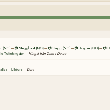
ur (NO)
📷
Steggbest (NO)
📷
Stegg (NO)
📷
Trygve (NO)
📷
H
—
—
—
—
e Toftehingsten
Hingst från Tofte i Dovre
—
allsa
Lilldora
Dora
—
—