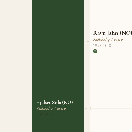
Ravn Jahn (NO
Kallblodig Travare
1993-03-18
Hjelset Sola (NO)
Kallblodig Travare
2001-04-30