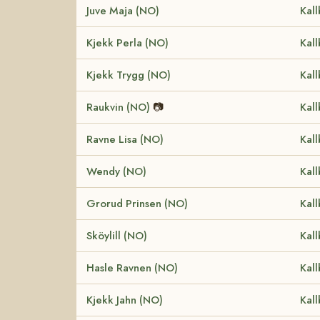
Juve Maja (NO)
Kall
Kjekk Perla (NO)
Kall
Kjekk Trygg (NO)
Kall
Raukvin (NO)
📷
Kall
Ravne Lisa (NO)
Kall
Wendy (NO)
Kall
Grorud Prinsen (NO)
Kall
Sköylill (NO)
Kall
Hasle Ravnen (NO)
Kall
Kjekk Jahn (NO)
Kall