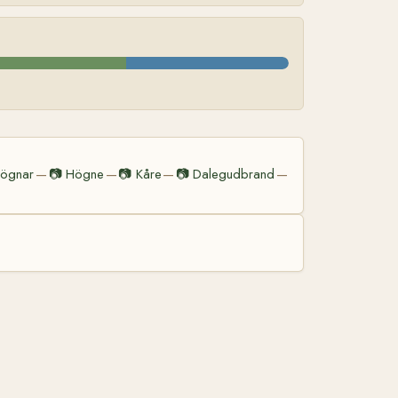
ögnar
📷
Högne
📷
Kåre
📷
Dalegudbrand
—
—
—
—