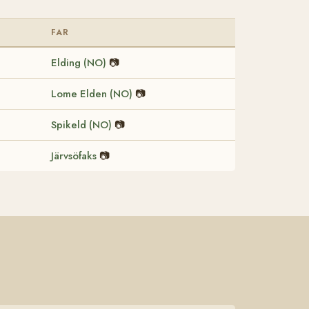
FAR
Elding (NO)
📷
Lome Elden (NO)
📷
Spikeld (NO)
📷
Järvsöfaks
📷