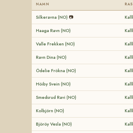
NAMN
RAS
Silkeravna (NO)
📷
Kall
Haaga Ravn (NO)
Kall
Valle Frekken (NO)
Kall
Ravn Dina (NO)
Kall
Ödelie Frökna (NO)
Kall
Höiby Svein (NO)
Kall
Smedsrud Ravi (NO)
Kall
Kolbjörn (NO)
Kall
Björöy Vesla (NO)
Kall