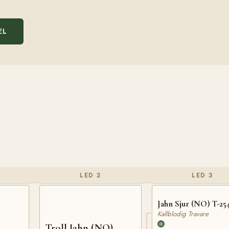
EL
LED 2
LED 3
Jahn Sjur (NO) T-25
Kallblodig Travare
Troll Jahn (NO)