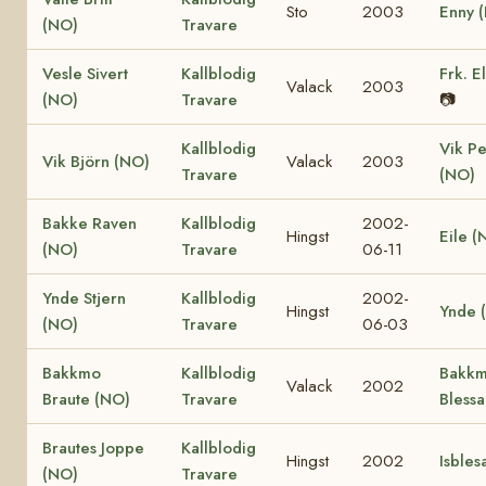
Sto
2003
Enny 
(NO)
Travare
Vesle Sivert
Kallblodig
Frk. E
Valack
2003
(NO)
Travare
📷
Kallblodig
Vik Pe
Vik Björn (NO)
Valack
2003
Travare
(NO)
Bakke Raven
Kallblodig
2002-
Hingst
Eile (
(NO)
Travare
06-11
Ynde Stjern
Kallblodig
2002-
Hingst
Ynde 
(NO)
Travare
06-03
Bakkmo
Kallblodig
Bakk
Valack
2002
Braute (NO)
Travare
Bless
Brautes Joppe
Kallblodig
Hingst
2002
Isbles
(NO)
Travare