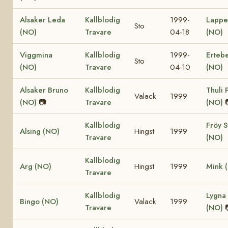
Alsaker Leda
Kallblodig
1999-
Lappe
Sto
(NO)
Travare
04-18
(NO)
Viggmina
Kallblodig
1999-
Ertebe
Sto
(NO)
Travare
04-10
(NO)
Alsaker Bruno
Kallblodig
Thuli 
Valack
1999
(NO)
📷
Travare
(NO)
Kallblodig
Fröy S
Alsing (NO)
Hingst
1999
Travare
(NO)
Kallblodig
Arg (NO)
Hingst
1999
Mink 
Travare
Kallblodig
Lygna 
Bingo (NO)
Valack
1999
Travare
(NO)