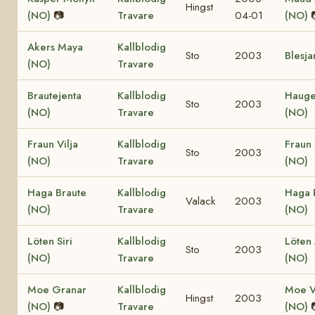
Hingst
(NO)
📷
Travare
04-01
(NO)
Akers Maya
Kallblodig
Sto
2003
Blesja
(NO)
Travare
Brautejenta
Kallblodig
Haug
Sto
2003
(NO)
Travare
(NO)
Fraun Vilja
Kallblodig
Fraun 
Sto
2003
(NO)
Travare
(NO)
Haga Braute
Kallblodig
Haga 
Valack
2003
(NO)
Travare
(NO)
Löten Siri
Kallblodig
Löten
Sto
2003
(NO)
Travare
(NO)
Moe Granar
Kallblodig
Moe V
Hingst
2003
(NO)
📷
Travare
(NO)