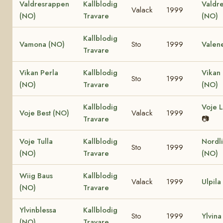
Valdresrappen
Kallblodig
Valdr
Valack
1999
(NO)
Travare
(NO)
Kallblodig
Vamona (NO)
Sto
1999
Valen
Travare
Vikan Perla
Kallblodig
Vikan 
Sto
1999
(NO)
Travare
(NO)
Kallblodig
Voje L
Voje Best (NO)
Valack
1999
Travare
📷
Voje Tulla
Kallblodig
Nordli
Sto
1999
(NO)
Travare
(NO)
Wiig Baus
Kallblodig
Valack
1999
Ulpila
(NO)
Travare
Ylvinblessa
Kallblodig
Sto
1999
Ylvina
(NO)
Travare