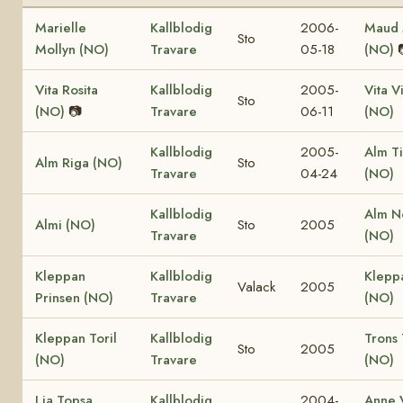
Marielle
Kallblodig
2006-
Maud 
Sto
Mollyn (NO)
Travare
05-18
(NO)
Vita Rosita
Kallblodig
2005-
Vita V
Sto
(NO)
📷
Travare
06-11
(NO)
Kallblodig
2005-
Alm T
Alm Riga (NO)
Sto
Travare
04-24
(NO)
Kallblodig
Alm N
Almi (NO)
Sto
2005
Travare
(NO)
Kleppan
Kallblodig
Klepp
Valack
2005
Prinsen (NO)
Travare
(NO)
Kleppan Toril
Kallblodig
Trons 
Sto
2005
(NO)
Travare
(NO)
Lia Topsa
Kallblodig
2004-
Anne V