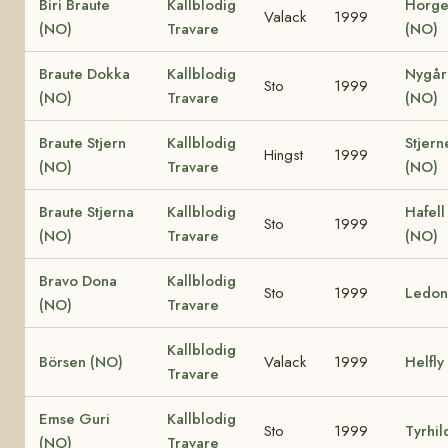
Biri Braute
Kallblodig
Horge
Valack
1999
(NO)
Travare
(NO)
Braute Dokka
Kallblodig
Nygår
Sto
1999
(NO)
Travare
(NO)
Braute Stjern
Kallblodig
Stjern
Hingst
1999
(NO)
Travare
(NO)
Braute Stjerna
Kallblodig
Hafell
Sto
1999
(NO)
Travare
(NO)
Bravo Dona
Kallblodig
Sto
1999
Ledon
(NO)
Travare
Kallblodig
Börsen (NO)
Valack
1999
Helfly
Travare
Emse Guri
Kallblodig
Sto
1999
Tyrhil
(NO)
Travare