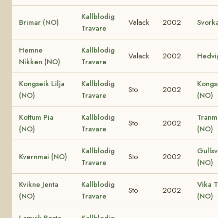
Kallblodig
Brimar (NO)
Valack
2002
Svork
Travare
Hemne
Kallblodig
Valack
2002
Hedvi
Nikken (NO)
Travare
Kongseik Lilja
Kallblodig
Kongs
Sto
2002
(NO)
Travare
(NO)
Kottum Pia
Kallblodig
Tranm
Sto
2002
(NO)
Travare
(NO)
Kallblodig
Gullsv
Kvernmai (NO)
Sto
2002
Travare
(NO)
Kvikne Jenta
Kallblodig
Vika 
Sto
2002
(NO)
Travare
(NO)
Lamvik Besta
Kallblodig