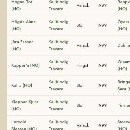
Hogne Tor
Kallblodig
Rappv
Valack
1999
(NO)
Travare
(NO)
Högda Alma
Kallblodig
Öyers
Sto
1999
(NO)
Travare
(NO)
Jåra Fresen
Kallblodig
Valack
1999
Dubli
(NO)
Travare
Kallblodig
Glaam
Kapper'n (NO)
Hingst
1999
Travare
(NO)
Kallblodig
Bring
Katra (NO)
Sto
1999
Travare
Sara 
Kleppan Sjura
Kallblodig
Sto
1999
Terne
(NO)
Travare
Lervold
Kallblodig
Storsv
Valack
1999
Blessen (NO)
Travare
(NO)