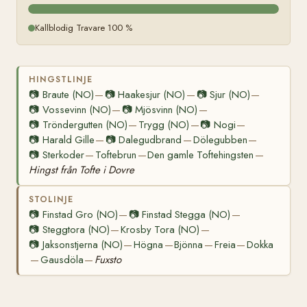
Kallblodig Travare 100 %
HINGSTLINJE
📷
Braute (NO)
📷
Haakesjur (NO)
📷
Sjur (NO)
—
—
—
📷
Vossevinn (NO)
📷
Mjösvinn (NO)
—
—
📷
Tröndergutten (NO)
Trygg (NO)
📷
Nogi
—
—
—
📷
Harald Gille
📷
Dalegudbrand
Dölegubben
—
—
—
📷
Sterkoder
Toftebrun
Den gamle Toftehingsten
—
—
—
Hingst från Tofte i Dovre
STOLINJE
📷
Finstad Gro (NO)
📷
Finstad Stegga (NO)
—
—
📷
Steggtora (NO)
Krosby Tora (NO)
—
—
📷
Jaksonstjerna (NO)
Högna
Bjönna
Freia
Dokka
—
—
—
—
Gausdöla
Fuxsto
—
—