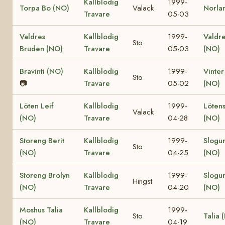
Kallblodig
1999-
Torpa Bo (NO)
Valack
Norla
Travare
05-03
Valdres
Kallblodig
1999-
Valdre
Sto
Bruden (NO)
Travare
05-03
(NO)
Bravinti (NO)
Kallblodig
1999-
Vinter
Sto
📷
Travare
05-02
(NO)
Löten Leif
Kallblodig
1999-
Lötens
Valack
(NO)
Travare
04-28
(NO)
Storeng Berit
Kallblodig
1999-
Slogu
Sto
(NO)
Travare
04-25
(NO)
Storeng Brolyn
Kallblodig
1999-
Slogu
Hingst
(NO)
Travare
04-20
(NO)
Moshus Talia
Kallblodig
1999-
Sto
Talia 
(NO)
Travare
04-19