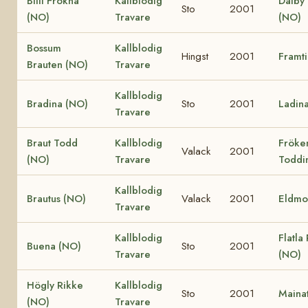
Blili Frökna
Kallblodig
Dalby 
Sto
2001
(NO)
Travare
(NO)
Bossum
Kallblodig
Hingst
2001
Framt
Brauten (NO)
Travare
Kallblodig
Bradina (NO)
Sto
2001
Ladin
Travare
Braut Todd
Kallblodig
Fröke
Valack
2001
(NO)
Travare
Toddi
Kallblodig
Brautus (NO)
Valack
2001
Eldmo
Travare
Kallblodig
Flatla
Buena (NO)
Sto
2001
Travare
(NO)
Högly Rikke
Kallblodig
Sto
2001
Mainat
(NO)
Travare