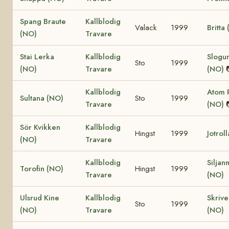
Spang Braute
Kallblodig
Valack
1999
Britta
(NO)
Travare
Stai Lerka
Kallblodig
Slogum
Sto
1999
(NO)
Travare
(NO)
Kallblodig
Atom P
Sultana (NO)
Sto
1999
Travare
(NO)
Sör Kvikken
Kallblodig
Hingst
1999
Jotrol
(NO)
Travare
Kallblodig
Siljan
Torofin (NO)
Hingst
1999
Travare
(NO)
Ulsrud Kine
Kallblodig
Skriv
Sto
1999
(NO)
Travare
(NO)