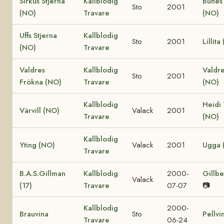
Sirkus Stjerna
Kallblodig
Bunes
Sto
2001
(NO)
Travare
(NO)
Uffs Stjerna
Kallblodig
Sto
2001
Lillita
(NO)
Travare
Valdres
Kallblodig
Valdr
Sto
2001
Frökna (NO)
Travare
(NO)
Kallblodig
Heidi
Värvill (NO)
Valack
2001
Travare
(NO)
Kallblodig
Yting (NO)
Valack
2001
Ugga 
Travare
B.A.S.Gillman
Kallblodig
2000-
Gillbe
Valack
(17)
Travare
07-07
📷
Kallblodig
2000-
Brauvina
Sto
Pellvi
Travare
06-24