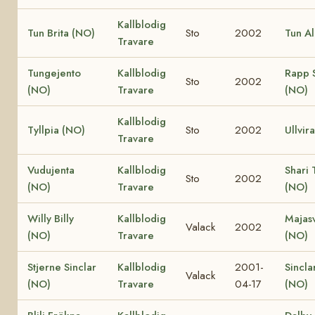
Kallblodig
Tun Brita (NO)
Sto
2002
Tun A
Travare
Tungejento
Kallblodig
Rapp 
Sto
2002
(NO)
Travare
(NO)
Kallblodig
Tyllpia (NO)
Sto
2002
Ullvir
Travare
Vudujenta
Kallblodig
Shari 
Sto
2002
(NO)
Travare
(NO)
Willy Billy
Kallblodig
Majas
Valack
2002
(NO)
Travare
(NO)
Stjerne Sinclar
Kallblodig
2001-
Sincla
Valack
(NO)
Travare
04-17
(NO)