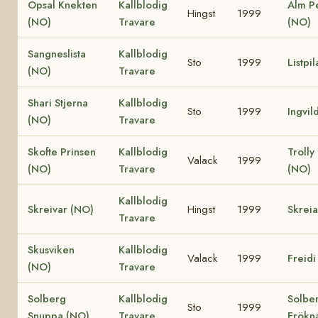
Opsal Knekten
Kallblodig
Alm P
Hingst
1999
(NO)
Travare
(NO)
Sangneslista
Kallblodig
Sto
1999
Listpi
(NO)
Travare
Shari Stjerna
Kallblodig
Sto
1999
Ingvil
(NO)
Travare
Skofte Prinsen
Kallblodig
Trolly
Valack
1999
(NO)
Travare
(NO)
Kallblodig
Skreivar (NO)
Hingst
1999
Skrei
Travare
Skusviken
Kallblodig
Valack
1999
Freidi
(NO)
Travare
Solberg
Kallblodig
Solbe
Sto
1999
Snuppa (NO)
Travare
Frökn