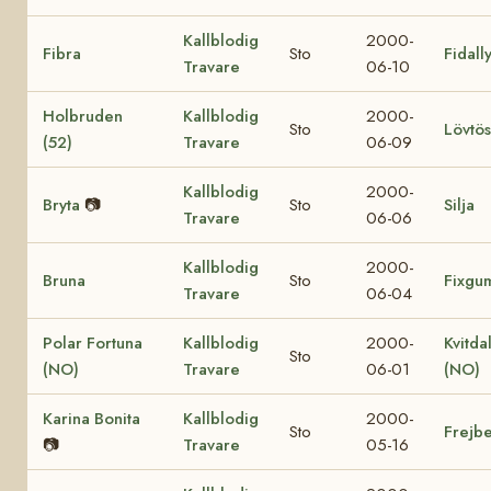
Kallblodig
2000-
Fibra
Sto
Fidall
Travare
06-10
Holbruden
Kallblodig
2000-
Sto
Lövtös
(52)
Travare
06-09
Kallblodig
2000-
Bryta
📷
Sto
Silja
Travare
06-06
Kallblodig
2000-
Bruna
Sto
Fixgu
Travare
06-04
Polar Fortuna
Kallblodig
2000-
Kvitda
Sto
(NO)
Travare
06-01
(NO)
Karina Bonita
Kallblodig
2000-
Sto
Frejbe
📷
Travare
05-16