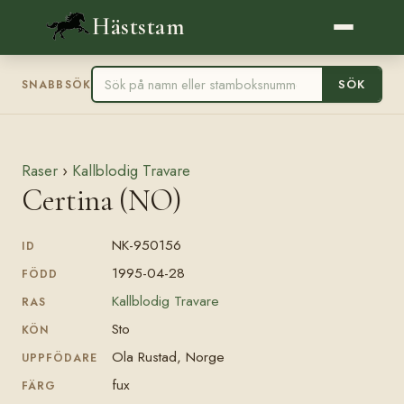
Häststam
SÖK
SNABBSÖK
Raser
›
Kallblodig Travare
Certina (NO)
NK-950156
ID
1995-04-28
FÖDD
Kallblodig Travare
RAS
Sto
KÖN
Ola Rustad, Norge
UPPFÖDARE
fux
FÄRG