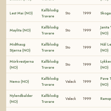
Kallblodig
Lest Mai (NO)
Sto
1999
Skoga
Travare
Kallblodig
Janita
Maylita (NO)
Sto
1999
Travare
(NO)
Midthaug
Kallblodig
Nål L
Sto
1999
Stjerna (NO)
Travare
(NO)
Mörkvestjerna
Kallblodig
Lykke
Sto
1999
(NO)
Travare
(NO)
Kallblodig
Pave T
Nemo (NO)
Valack
1999
Travare
(NO)
Nylendbalder
Kallblodig
Valack
1999
Ramsp
(NO)
Travare