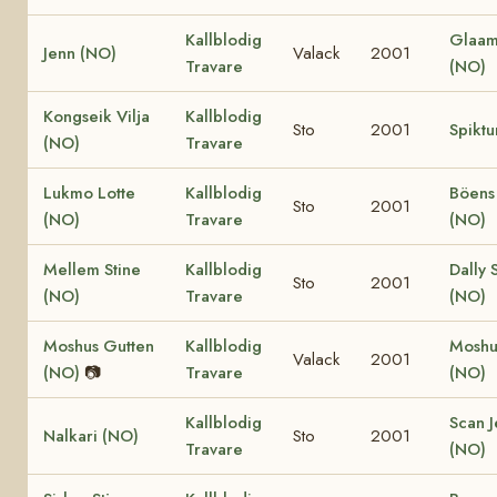
Kallblodig
Glaam
Jenn (NO)
Valack
2001
Travare
(NO)
Kongseik Vilja
Kallblodig
Sto
2001
Spiktu
(NO)
Travare
Lukmo Lotte
Kallblodig
Böens
Sto
2001
(NO)
Travare
(NO)
Mellem Stine
Kallblodig
Dally 
Sto
2001
(NO)
Travare
(NO)
Moshus Gutten
Kallblodig
Moshus
Valack
2001
(NO)
📷
Travare
(NO)
Kallblodig
Scan J
Nalkari (NO)
Sto
2001
Travare
(NO)