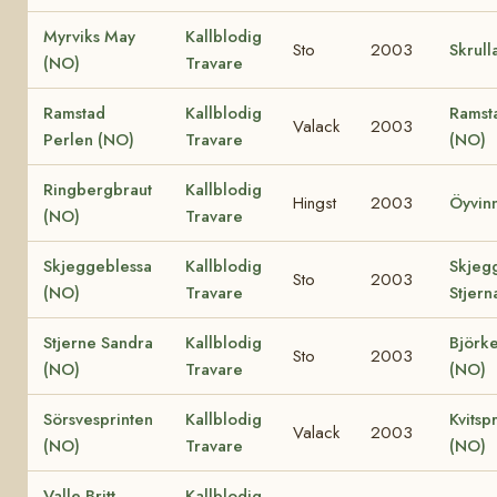
Myrviks May
Kallblodig
Sto
2003
Skrull
(NO)
Travare
Ramstad
Kallblodig
Ramst
Valack
2003
Perlen (NO)
Travare
(NO)
Ringbergbraut
Kallblodig
Hingst
2003
Öyvin
(NO)
Travare
Skjeggeblessa
Kallblodig
Skjeg
Sto
2003
(NO)
Travare
Stjern
Stjerne Sandra
Kallblodig
Björke
Sto
2003
(NO)
Travare
(NO)
Sörsvesprinten
Kallblodig
Kvitsp
Valack
2003
(NO)
Travare
(NO)
Valle Britt
Kallblodig