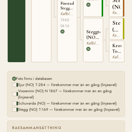
Schuva
Finstad
284
(NO)
Stegga
Kallblodig Travare
(NO) N
Kallblodig Travare
24104
1965-
Stegg
04-16
(NO)
Steggtora
Kallblodig Travare
T-
(NO)
169
T-1720
Kallblodig Travare
Krosby
Tora
(NO)
Kallblodig Travare
T-
1042
Foto finns i databasen
Sjur (NO) T-284 — förekommer mer än en gång (linjeavel)
Vossevinn (NO) N 1867 — förekommer mer än en gång
(linjeavel)
Schuvarda (NO) — förekommer mer än en gång (linjeavel)
Stegg (NO) T-169 — förekommer mer än en gång (linjeavel)
RASSAMMANSÄTTNING