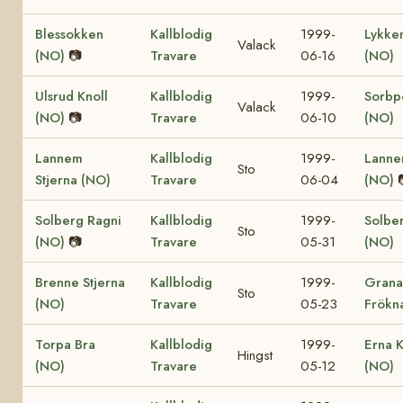
Blessokken
Kallblodig
1999-
Lykke
Valack
(NO)
📷
Travare
06-16
(NO)
Ulsrud Knoll
Kallblodig
1999-
Sorbp
Valack
(NO)
📷
Travare
06-10
(NO)
Lannem
Kallblodig
1999-
Lanne
Sto
Stjerna (NO)
Travare
06-04
(NO)
Solberg Ragni
Kallblodig
1999-
Solber
Sto
(NO)
📷
Travare
05-31
(NO)
Brenne Stjerna
Kallblodig
1999-
Grana
Sto
(NO)
Travare
05-23
Frökn
Torpa Bra
Kallblodig
1999-
Erna K
Hingst
(NO)
Travare
05-12
(NO)