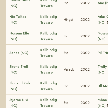
Sto
2002
Ane (
(NO)
Travare
Nic Tulkas
Kallblodig
Atlas 
Hingst
2002
(NO)
Travare
(NO)
Nossum Elle
Kallblodig
Nossu
Sto
2002
(NO)
Travare
(NO)
Kallblodig
Senda (NO)
Sto
2002
Pil Tr
Travare
Skofte Troll
Kallblodig
Trolly
Valack
2002
(NO)
Travare
(NO)
Slottelid Kula
Kallblodig
Sto
2002
Ull M
(NO)
Travare
Stjerne Nixi
Kallblodig
Måna 
Sto
2002
(NO)
Travare
(NO)