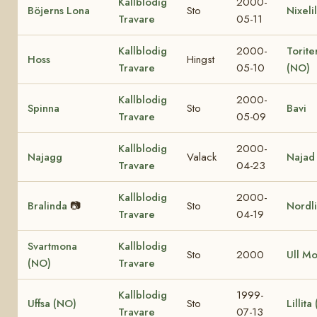
Kallblodig
2000-
Böjerns Lona
Sto
Nixelil
Travare
05-11
Kallblodig
2000-
Torite
Hoss
Hingst
Travare
05-10
(NO)
Kallblodig
2000-
Spinna
Sto
Bavi
Travare
05-09
Kallblodig
2000-
Najagg
Valack
Najad
Travare
04-23
Kallblodig
2000-
Bralinda
📷
Sto
Nordl
Travare
04-19
Svartmona
Kallblodig
Sto
2000
Ull M
(NO)
Travare
Kallblodig
1999-
Uffsa (NO)
Sto
Lillita
Travare
07-13