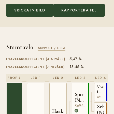
SKICKA IN BILD
RAPPORTERA FEL
Stamtavla
SKRIV UT / DELA
5,47 %
INAVELSKOEFFICIENT (4 NIVÅER)
13,46 %
INAVELSKOEFFICIENT (7 NIVÅER)
PROFIL
LED 1
LED 2
LED 3
LED 4
Vossevin
(NO)
Sjur
N
Kallblodig Travare
(NO)
1867
T-
Kallblodig Travare
Schuva
Haakesjur
284
(NO)