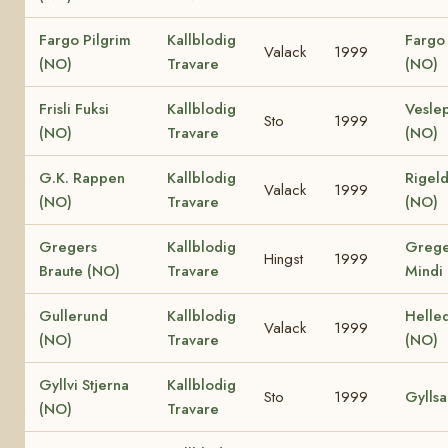
Fargo Pilgrim
Kallblodig
Fargo 
Valack
1999
(NO)
Travare
(NO)
Frisli Fuksi
Kallblodig
Vesle
Sto
1999
(NO)
Travare
(NO)
G.K. Rappen
Kallblodig
Rigeld
Valack
1999
(NO)
Travare
(NO)
Gregers
Kallblodig
Grege
Hingst
1999
Braute (NO)
Travare
Mindi
Gullerund
Kallblodig
Helle
Valack
1999
(NO)
Travare
(NO)
Gyllvi Stjerna
Kallblodig
Sto
1999
Gylls
(NO)
Travare