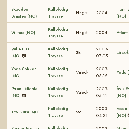
Skadden
Kallblodig
Hamre
Hingst
2004
Brauten (NO)
Travare
(NO)
Kallblodig
Villtass (NO)
Hingst
2004
Atlant
Travare
Valle Lisa
Kallblodig
2003-
Sto
Linso
(NO)
📷
Travare
07-05
Ynde Sokken
Kallblodig
2003-
Valack
Ynde 
(NO)
Travare
05-15
Granli Nicolai
Kallblodig
2003-
Åvik S
Valack
(NO)
📷
Travare
05-11
(NO)
Kallblodig
2003-
Vesle 
Töv Sjura (NO)
Sto
Travare
04-21
(NO)
Kasper Mollyn
Kallblodig
2003-
Maud 