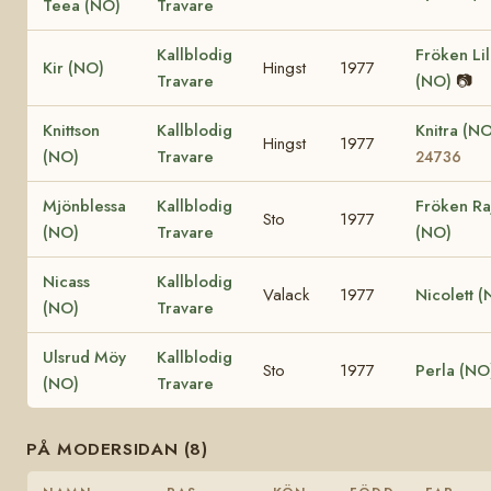
Teea (NO)
Travare
Kallblodig
Fröken Lil
Kir (NO)
Hingst
1977
Travare
(NO)
📷
Knittson
Kallblodig
Knitra (N
Hingst
1977
(NO)
Travare
24736
Mjönblessa
Kallblodig
Fröken Ra
Sto
1977
(NO)
Travare
(NO)
Nicass
Kallblodig
Valack
1977
Nicolett 
(NO)
Travare
Ulsrud Möy
Kallblodig
Sto
1977
Perla (NO
(NO)
Travare
PÅ MODERSIDAN (8)