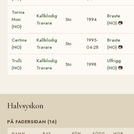
Torina
Kallblodig
Braute
Mon
Sto
1994
Travare
(NO)
📷
(NO)
Certina
Kallblodig
1995-
Braute
Sto
(NO)
Travare
04-28
(NO)
📷
Trulli
Kallblodig
Ulfrigg
Sto
1998
(NO)
Travare
(NO)
📷
Halvsyskon
PÅ FADERSIDAN (16)
NAMN
RAS
KÖN
FÖDD
MOR