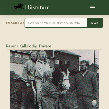
Häststam
SÖK
SNABBSÖK
Raser
›
Kallblodig Travare