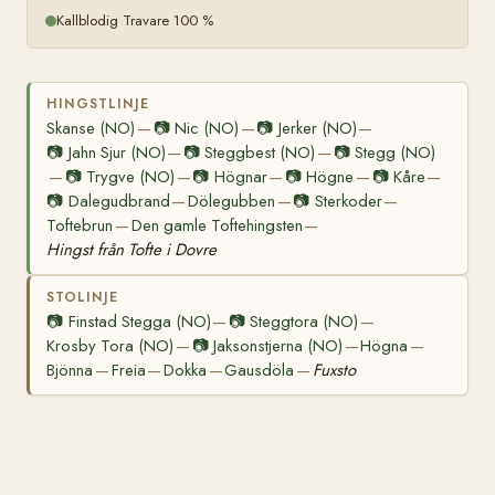
Kallblodig Travare 100 %
HINGSTLINJE
Skanse (NO)
📷
Nic (NO)
📷
Jerker (NO)
—
—
—
📷
Jahn Sjur (NO)
📷
Steggbest (NO)
📷
Stegg (NO)
—
—
📷
Trygve (NO)
📷
Högnar
📷
Högne
📷
Kåre
—
—
—
—
—
📷
Dalegudbrand
Dölegubben
📷
Sterkoder
—
—
—
Toftebrun
Den gamle Toftehingsten
—
—
Hingst från Tofte i Dovre
STOLINJE
📷
Finstad Stegga (NO)
📷
Steggtora (NO)
—
—
Krosby Tora (NO)
📷
Jaksonstjerna (NO)
Högna
—
—
—
Bjönna
Freia
Dokka
Gausdöla
Fuxsto
—
—
—
—