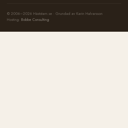
© 2006–2026 Häststam.se · Grundad av Karin Halvarsson
Hosting:
Bobbe Consulting