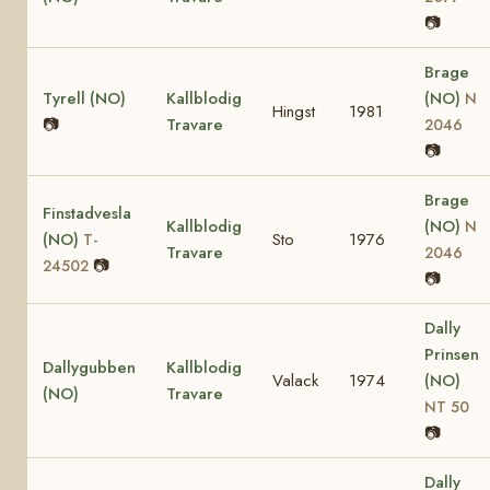
📷
Brage
Tyrell (NO)
Kallblodig
(NO)
N
Hingst
1981
📷
Travare
2046
📷
Brage
Finstadvesla
Kallblodig
(NO)
N
(NO)
Sto
1976
T-
Travare
2046
📷
24502
📷
Dally
Prinsen
Dallygubben
Kallblodig
Valack
1974
(NO)
(NO)
Travare
NT 50
📷
Dally