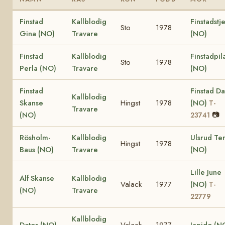
Finstad
Kallblodig
Finstadstj
Sto
1978
Gina (NO)
Travare
(NO)
Finstad
Kallblodig
Finstadpil
Sto
1978
Perla (NO)
Travare
(NO)
Finstad
Finstad Da
Kallblodig
Skanse
Hingst
1978
(NO)
T-
Travare
(NO)
📷
23741
Rösholm-
Kallblodig
Ulsrud Te
Hingst
1978
Baus (NO)
Travare
(NO)
Lille June
Alf Skanse
Kallblodig
Valack
1977
(NO)
T-
(NO)
Travare
22779
Kallblodig
Dator (NO)
Valack
1977
Japido (N