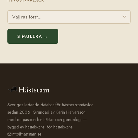
HINGST/VALACK
SIMULERA →
Häststam
Sveriges ledande databas för hästars stamtavlor
sedan 2006. Grundad av Karin Halvarsson
med en passion för hästar och genealogi —
byggd av hästälskare, för hästälskare.
info@haststam.se