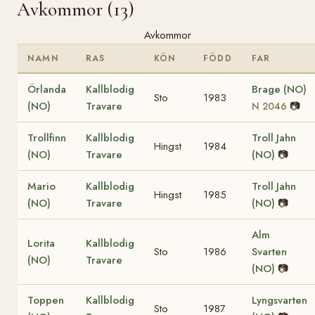
Avkommor (13)
Avkommor
NAMN
RAS
KÖN
FÖDD
FAR
Örlanda
Kallblodig
Brage (NO)
Sto
1983
(NO)
Travare
📷
N 2046
Trollfinn
Kallblodig
Troll Jahn
Hingst
1984
(NO)
Travare
(NO)
📷
Mario
Kallblodig
Troll Jahn
Hingst
1985
(NO)
Travare
(NO)
📷
Alm
Lorita
Kallblodig
Sto
1986
Svarten
(NO)
Travare
(NO)
📷
Toppen
Kallblodig
Lyngsvarten
Sto
1987