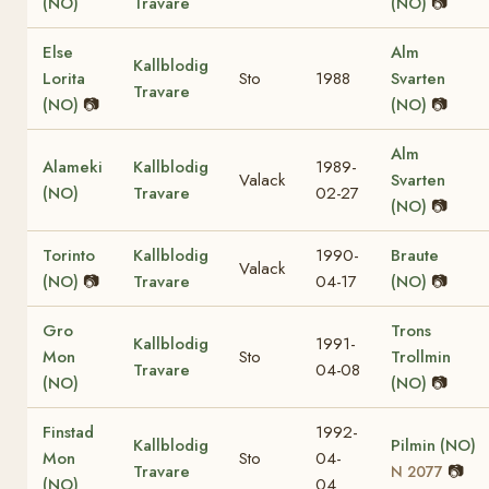
(NO)
Travare
(NO)
📷
Else
Alm
Kallblodig
Lorita
Sto
1988
Svarten
Travare
(NO)
📷
(NO)
📷
Alm
Alameki
Kallblodig
1989-
Valack
Svarten
(NO)
Travare
02-27
(NO)
📷
Torinto
Kallblodig
1990-
Braute
Valack
(NO)
📷
Travare
04-17
(NO)
📷
Gro
Trons
Kallblodig
1991-
Mon
Sto
Trollmin
Travare
04-08
(NO)
(NO)
📷
Finstad
1992-
Kallblodig
Pilmin (NO)
Mon
Sto
04-
Travare
📷
N 2077
(NO)
04