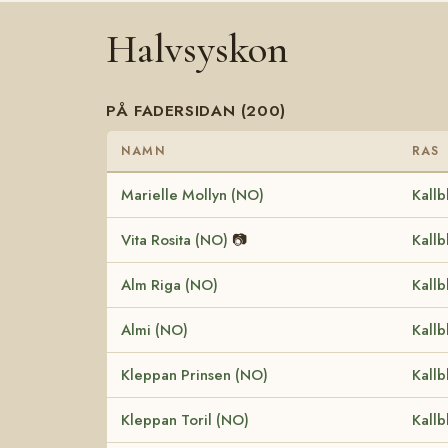
Halvsyskon
PÅ FADERSIDAN (200)
NAMN
RAS
Marielle Mollyn (NO)
Kallb
Vita Rosita (NO)
📷
Kallb
Alm Riga (NO)
Kallb
Almi (NO)
Kallb
Kleppan Prinsen (NO)
Kallb
Kleppan Toril (NO)
Kallb