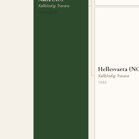
Kallblodig Travare
1993-05-02
Hellesvarta (N
Kallblodig Travare
1985