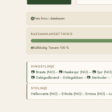
Foto finns i databasen
RASSAMMANSÄTTNING
Kallblodig Travare 100 %
HINGSTLINJE
📷
Braute (NO)
📷
Haakesjur (NO)
📷
Sjur (NO)
—
—
📷
Dalegudbrand
Dölegubben
📷
Sterkoder
—
—
—
STOLINJE
Hellesvarta (NO)
Erlinda (NO)
Ermine (NO)
L
—
—
—