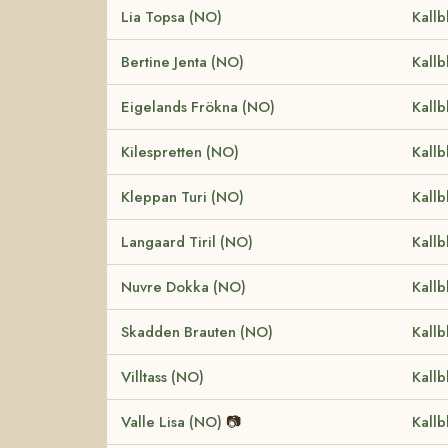
Lia Topsa (NO)
Kallb
Bertine Jenta (NO)
Kallb
Eigelands Frökna (NO)
Kallb
Kilespretten (NO)
Kallb
Kleppan Turi (NO)
Kallb
Langaard Tiril (NO)
Kallb
Nuvre Dokka (NO)
Kallb
Skadden Brauten (NO)
Kallb
Villtass (NO)
Kallb
Valle Lisa (NO)
📷
Kallb