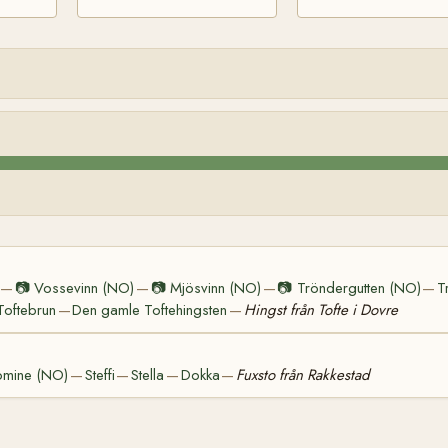
📷
Vossevinn (NO)
📷
Mjösvinn (NO)
📷
Tröndergutten (NO)
T
—
—
—
—
Toftebrun
Den gamle Toftehingsten
Hingst från Tofte i Dovre
—
—
omine (NO)
Steffi
Stella
Dokka
Fuxsto från Rakkestad
—
—
—
—