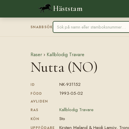
Häststam
SNABBSÖK
Raser
›
Kallblodig Travare
Nutta (NO)
NK-931152
ID
1993-05-02
FÖDD
AVLIDEN
Kallblodig Travare
RAS
Sto
KÖN
Kirsten Meland & Heidi Lamöy, Tro
UPPFÖDARE