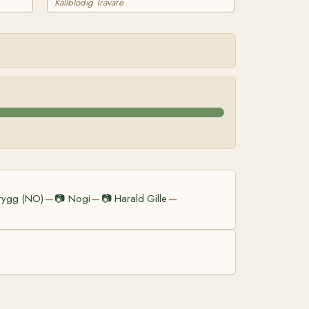
Kallblodig Travare
rygg (NO)
📷
Nogi
📷
Harald Gille
—
—
—