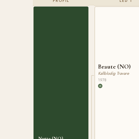
PROFIL
LED 1
Braute (NO)
Kallblodig Travare
1978
Nutta (NO)