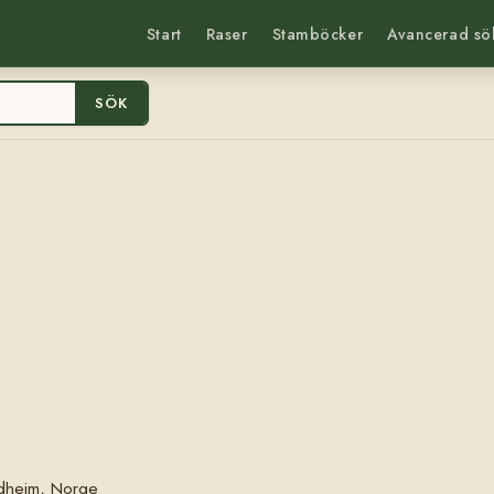
Start
Raser
Stamböcker
Avancerad sö
SÖK
ndheim, Norge