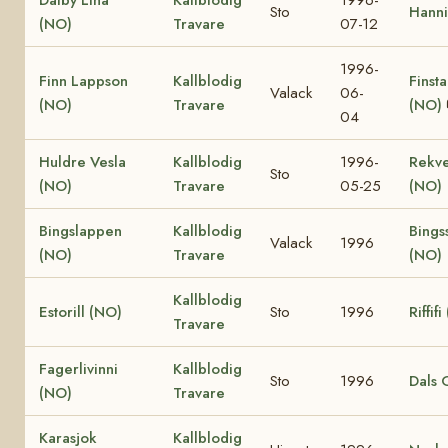
Sto
Hanni
(NO)
Travare
07-12
1996-
Finn Lappson
Kallblodig
Finst
Valack
06-
(NO)
Travare
(NO)
04
Huldre Vesla
Kallblodig
1996-
Rekve
Sto
(NO)
Travare
05-25
(NO)
Bingslappen
Kallblodig
Bings
Valack
1996
(NO)
Travare
(NO)
Kallblodig
Estorill (NO)
Sto
1996
Riffif
Travare
Fagerlivinni
Kallblodig
Sto
1996
Dals 
(NO)
Travare
Karasjok
Kallblodig