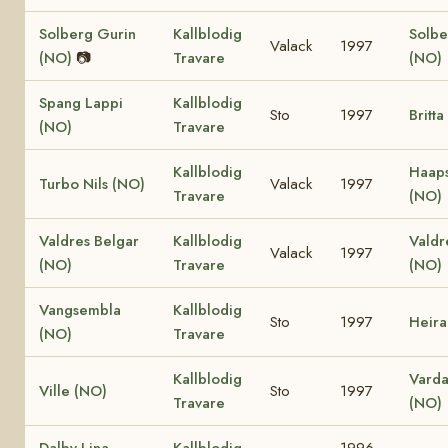
Solberg Gurin
Kallblodig
Solbe
Valack
1997
(NO)
📷
Travare
(NO)
Spang Lappi
Kallblodig
Sto
1997
Britt
(NO)
Travare
Kallblodig
Haaps
Turbo Nils (NO)
Valack
1997
Travare
(NO)
Valdres Belgar
Kallblodig
Valdr
Valack
1997
(NO)
Travare
(NO)
Vangsembla
Kallblodig
Sto
1997
Heira
(NO)
Travare
Kallblodig
Vardaa
Ville (NO)
Sto
1997
Travare
(NO)
Dalby Lina
Kallblodig
1996-