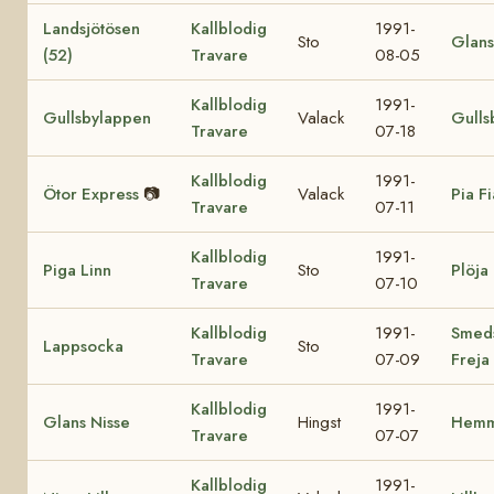
Landsjötösen
Kallblodig
1991-
Sto
Glans
(52)
Travare
08-05
Kallblodig
1991-
Gullsbylappen
Valack
Gulls
Travare
07-18
Kallblodig
1991-
Ötor Express
📷
Valack
Pia Fi
Travare
07-11
Kallblodig
1991-
Piga Linn
Sto
Plöja
Travare
07-10
Kallblodig
1991-
Smed
Lappsocka
Sto
Travare
07-09
Freja
Kallblodig
1991-
Glans Nisse
Hingst
Hemm
Travare
07-07
Kallblodig
1991-