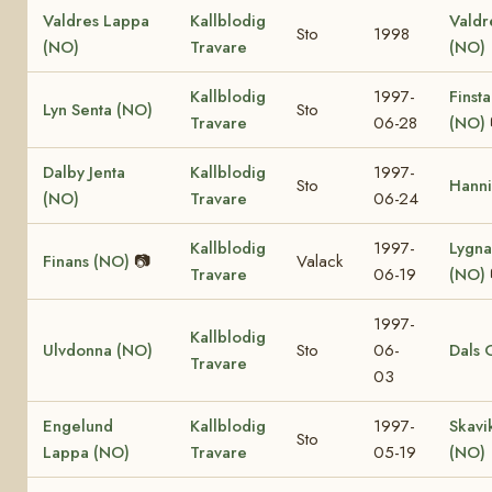
Valdres Lappa
Kallblodig
Valdr
Sto
1998
(NO)
Travare
(NO)
Kallblodig
1997-
Finst
Lyn Senta (NO)
Sto
Travare
06-28
(NO)
Dalby Jenta
Kallblodig
1997-
Sto
Hanni
(NO)
Travare
06-24
Kallblodig
1997-
Lygna
Finans (NO)
📷
Valack
Travare
06-19
(NO)
1997-
Kallblodig
Ulvdonna (NO)
Sto
06-
Dals 
Travare
03
Engelund
Kallblodig
1997-
Skavi
Sto
Lappa (NO)
Travare
05-19
(NO)