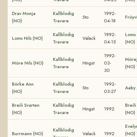
Drav Monja
Kallblodig
1992-
Sto
Fröyv
(NO)
Travare
04-18
Kallblodig
1992-
Loms 
Loms Nils (NO)
Valack
Travare
04-15
(NO)
1992-
Kallblodig
Mörej
Möre Nils (NO)
Hingst
03-
Travare
(NO)
30
Börke Ann
Kallblodig
1992-
Sto
Aaby 
(NO)
Travare
03-27
Breili Svarten
Kallblodig
Breili
Hingst
1992
(NO)
Travare
(NO)
Evely
Kallblodig
Burrmann (NO)
Valack
1992
(NO)