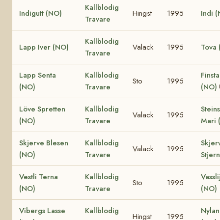
Kallblodig
Indigutt (NO)
Hingst
1995
Indi 
Travare
Kallblodig
Lapp Iver (NO)
Valack
1995
Tova 
Travare
Lapp Senta
Kallblodig
Finst
Sto
1995
(NO)
Travare
(NO)
Löve Spretten
Kallblodig
Stein
Valack
1995
(NO)
Travare
Mari 
Skjerve Blesen
Kallblodig
Skjer
Valack
1995
(NO)
Travare
Stjer
Vestli Terna
Kallblodig
Vassli
Sto
1995
(NO)
Travare
(NO)
Vibergs Lasse
Kallblodig
Nylan
Hingst
1995