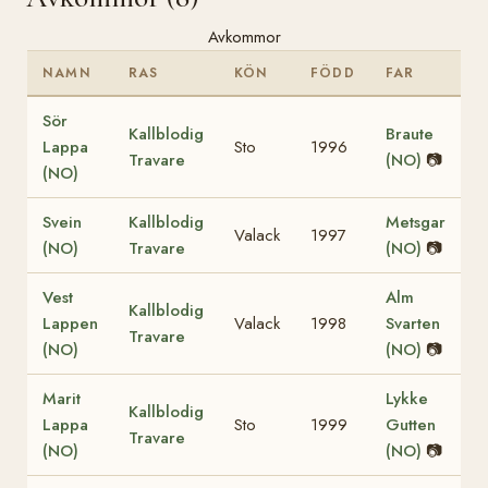
Avkommor
NAMN
RAS
KÖN
FÖDD
FAR
Sör
Kallblodig
Braute
Lappa
Sto
1996
Travare
(NO)
📷
(NO)
Svein
Kallblodig
Metsgar
Valack
1997
(NO)
Travare
(NO)
📷
Vest
Alm
Kallblodig
Lappen
Valack
1998
Svarten
Travare
(NO)
(NO)
📷
Marit
Lykke
Kallblodig
Lappa
Sto
1999
Gutten
Travare
(NO)
(NO)
📷