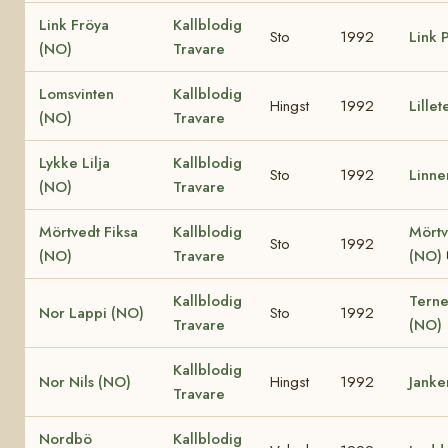
Link Fröya
Kallblodig
Sto
1992
Link 
(NO)
Travare
Lomsvinten
Kallblodig
Hingst
1992
Lille
(NO)
Travare
Lykke Lilja
Kallblodig
Sto
1992
Linne
(NO)
Travare
Mörtvedt Fiksa
Kallblodig
Mörtv
Sto
1992
(NO)
Travare
(NO)
Kallblodig
Terne
Nor Lappi (NO)
Sto
1992
Travare
(NO)
Kallblodig
Nor Nils (NO)
Hingst
1992
Janke
Travare
Nordbö
Kallblodig