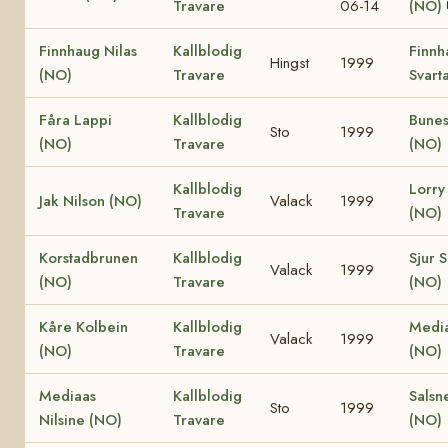
Travare
06-14
(NO)
Finnhaug Nilas
Kallblodig
Finnh
Hingst
1999
(NO)
Travare
Svart
Fåra Lappi
Kallblodig
Bune
Sto
1999
(NO)
Travare
(NO)
Kallblodig
Lorry
Jak Nilson (NO)
Valack
1999
Travare
(NO)
Korstadbrunen
Kallblodig
Sjur 
Valack
1999
(NO)
Travare
(NO)
Kåre Kolbein
Kallblodig
Media
Valack
1999
(NO)
Travare
(NO)
Mediaas
Kallblodig
Salsn
Sto
1999
Nilsine (NO)
Travare
(NO)