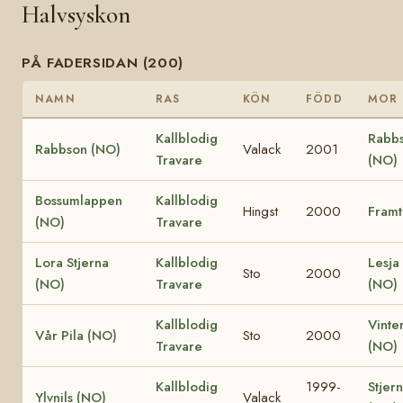
Halvsyskon
PÅ FADERSIDAN (200)
NAMN
RAS
KÖN
FÖDD
MOR
Kallblodig
Rabbs
Rabbson (NO)
Valack
2001
Travare
(NO)
Bossumlappen
Kallblodig
Hingst
2000
Framt
(NO)
Travare
Lora Stjerna
Kallblodig
Lesja
Sto
2000
(NO)
Travare
(NO)
Kallblodig
Vinter
Vår Pila (NO)
Sto
2000
Travare
(NO)
Kallblodig
1999-
Stjer
Ylvnils (NO)
Valack