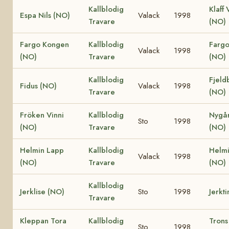
Kallblodig
Klaff 
Espa Nils (NO)
Valack
1998
Travare
(NO)
Fargo Kongen
Kallblodig
Fargo
Valack
1998
(NO)
Travare
(NO)
Kallblodig
Fjeld
Fidus (NO)
Valack
1998
Travare
(NO)
Fröken Vinni
Kallblodig
Nygår
Sto
1998
(NO)
Travare
(NO)
Helmin Lapp
Kallblodig
Helmi
Valack
1998
(NO)
Travare
(NO)
Kallblodig
Jerklise (NO)
Sto
1998
Jerkt
Travare
Kleppan Tora
Kallblodig
Trons
Sto
1998