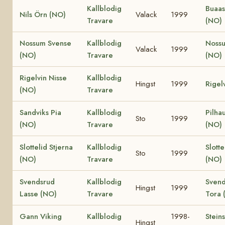
Kallblodig
Buaas
Nils Örn (NO)
Valack
1999
Travare
(NO)
Nossum Svense
Kallblodig
Nossu
Valack
1999
(NO)
Travare
(NO)
Rigelvin Nisse
Kallblodig
Hingst
1999
Rigel
(NO)
Travare
Sandviks Pia
Kallblodig
Pilha
Sto
1999
(NO)
Travare
(NO)
Slottelid Stjerna
Kallblodig
Slotte
Sto
1999
(NO)
Travare
(NO)
Svendsrud
Kallblodig
Svend
Hingst
1999
Lasse (NO)
Travare
Tora 
Gann Viking
Kallblodig
1998-
Stein
Hingst