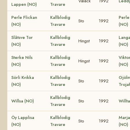
Valack
1992
Ledd
Lappen (NO)
Travare
Perle Flickan
Kallblodig
Perle
Sto
1992
(NO)
Travare
(NO)
Slåtsve Tor
Kallblodig
Langa
Hingst
1992
(NO)
Travare
(NO)
Sterke Nils
Kallblodig
Vikto
Hingst
1992
(NO)
Travare
(NO)
Sörli Kvikka
Kallblodig
Gjöl
Sto
1992
(NO)
Travare
Troja
Kallblodig
Willsa (NO)
Sto
1992
Willt
Travare
Öy Lapplisa
Kallblodig
Marja
Sto
1992
(NO)
Travare
(NO)