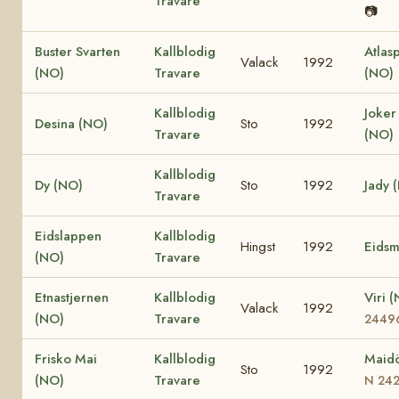
Travare
📷
Buster Svarten
Kallblodig
Atlas
Valack
1992
(NO)
Travare
(NO)
Kallblodig
Joker
Desina (NO)
Sto
1992
Travare
(NO)
Kallblodig
Dy (NO)
Sto
1992
Jady 
Travare
Eidslappen
Kallblodig
Hingst
1992
Eidsm
(NO)
Travare
Etnastjernen
Kallblodig
Viri 
Valack
1992
(NO)
Travare
2449
Frisko Mai
Kallblodig
Maidö
Sto
1992
(NO)
Travare
N 24