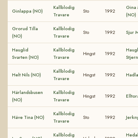
Kallblodig
Gina
Ginlappa (NO)
Sto
1992
Travare
(NO)
Grorud Tilla
Kallblodig
Sto
1992
Sjur 
(NO)
Travare
Hauglid
Kallblodig
Haugl
Hingst
1992
Svarten (NO)
Travare
Stjer
Kallblodig
Helt Nils (NO)
Hingst
1992
Hadla
Travare
Härlandsbusen
Kallblodig
Hingst
1992
Ellto
(NO)
Travare
Kallblodig
Häve Tina (NO)
Sto
1992
Jerkn
Travare
Kallblodig
Hedal