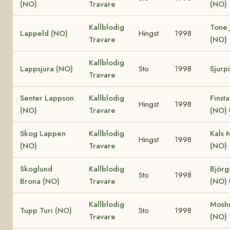
(NO)
Travare
(NO)
Kallblodig
Tone 
Lappeld (NO)
Hingst
1998
Travare
(NO)
Kallblodig
Lappsjura (NO)
Sto
1998
Sjurp
Travare
Senter Lappson
Kallblodig
Finst
Hingst
1998
(NO)
Travare
(NO)
Skog Lappen
Kallblodig
Kals 
Hingst
1998
(NO)
Travare
(NO)
Skoglund
Kallblodig
Björg
Sto
1998
Brona (NO)
Travare
(NO)
Kallblodig
Moshu
Tupp Turi (NO)
Sto
1998
Travare
(NO)