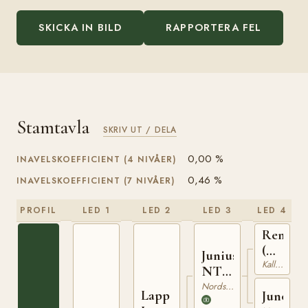
SKICKA IN BILD
RAPPORTERA FEL
Stamtavla
SKRIV UT / DELA
0,00 %
INAVELSKOEFFICIENT (4 NIVÅER)
0,46 %
INAVELSKOEFFICIENT (7 NIVÅER)
PROFIL
LED 1
LED 2
LED 3
LED 4
Remin
(NO)
Junius
T-
Kallblodig Travare
NT
170
24
Nordsvensk Brukshäst
Lapp
Juno