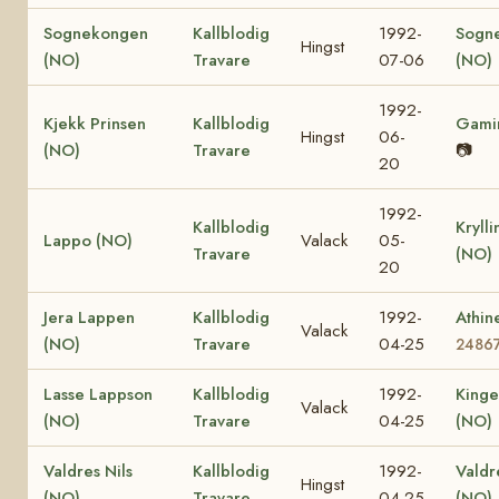
Sognekongen
Kallblodig
1992-
Sogn
Hingst
(NO)
Travare
07-06
(NO)
1992-
Kjekk Prinsen
Kallblodig
Gami
Hingst
06-
(NO)
Travare
📷
20
1992-
Kallblodig
Krylli
Lappo (NO)
Valack
05-
Travare
(NO)
20
Jera Lappen
Kallblodig
1992-
Athin
Valack
(NO)
Travare
04-25
2486
Lasse Lappson
Kallblodig
1992-
Kinge
Valack
(NO)
Travare
04-25
(NO)
Valdres Nils
Kallblodig
1992-
Valdr
Hingst
(NO)
Travare
04-25
(NO)