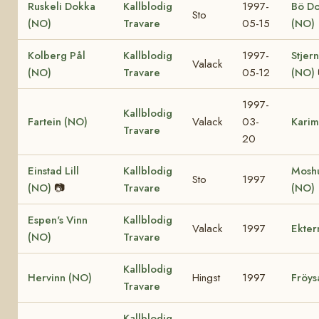
Ruskeli Dokka
Kallblodig
1997-
Bö D
Sto
(NO)
Travare
05-15
(NO)
Kolberg Pål
Kallblodig
1997-
Stjer
Valack
(NO)
Travare
05-12
(NO)
1997-
Kallblodig
Fartein (NO)
Valack
03-
Karim
Travare
20
Einstad Lill
Kallblodig
Moshu
Sto
1997
(NO)
📷
Travare
(NO)
Espen's Vinn
Kallblodig
Valack
1997
Ekter
(NO)
Travare
Kallblodig
Hervinn (NO)
Hingst
1997
Fröys
Travare
Kallblodig