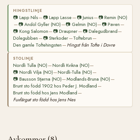
HINGSTLINJE
📷
Lapp Nils
📷
Lapp Lasse
📷
Junius
📷
Remin (NO)
—
—
—
📷
Andöl Gyller (NO)
📷
Gelmin (NO)
📷
Paven
—
—
—
—
📷
Kong Salomon
📷
Draupner
📷
Dalegudbrand
—
—
—
Dölegubben
📷
Sterkoder
Toftebrun
—
—
—
Den gamle Toftehingsten
Hingst från Tofte i Dovre
—
STOLINJE
Nordli Tulla (NO)
Nordli Kvikna (NO)
—
—
📷
Nordli Vilja (NO)
Nordli-Tulla (NO)
—
—
📷
Bausson Stjerna (NO)
Modlands-Bruna (NO)
—
—
Brunt sto född 1902 hos Peder J. Modland
—
Brunt sto född hos Jens Modland
—
Fuxfärgat sto född hos Jens Nes
Avkommor (8)