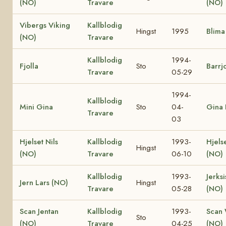
(NO)
Travare
(NO)
Vibergs Viking
Kallblodig
Hingst
1995
Blima
(NO)
Travare
Kallblodig
1994-
Fjolla
Sto
Barrj
Travare
05-29
1994-
Kallblodig
Mini Gina
Sto
04-
Gina 
Travare
03
Hjelset Nils
Kallblodig
1993-
Hjels
Hingst
(NO)
Travare
06-10
(NO)
Kallblodig
1993-
Jerksi
Jern Lars (NO)
Hingst
Travare
05-28
(NO)
Scan Jentan
Kallblodig
1993-
Scan 
Sto
(NO)
Travare
04-25
(NO)