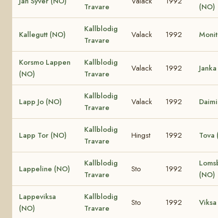
Jan Syver (NO)
Valack
1992
Travare
(NO)
Kallblodig
Kallegutt (NO)
Valack
1992
Monit
Travare
Korsmo Lappen
Kallblodig
Valack
1992
Janka
(NO)
Travare
Kallblodig
Lapp Jo (NO)
Valack
1992
Daimi
Travare
Kallblodig
Lapp Tor (NO)
Hingst
1992
Tova 
Travare
Kallblodig
Lomsb
Lappeline (NO)
Sto
1992
Travare
(NO)
Lappeviksa
Kallblodig
Sto
1992
Viksa
(NO)
Travare