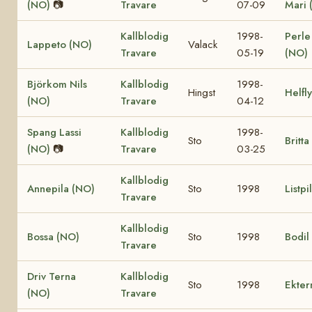
(NO)
📷
Travare
07-09
Mari 
Kallblodig
1998-
Perle
Lappeto (NO)
Valack
Travare
05-19
(NO)
Björkom Nils
Kallblodig
1998-
Hingst
Helfl
(NO)
Travare
04-12
Spang Lassi
Kallblodig
1998-
Sto
Britt
(NO)
📷
Travare
03-25
Kallblodig
Annepila (NO)
Sto
1998
Listpi
Travare
Kallblodig
Bossa (NO)
Sto
1998
Bodil
Travare
Driv Terna
Kallblodig
Sto
1998
Ekter
(NO)
Travare