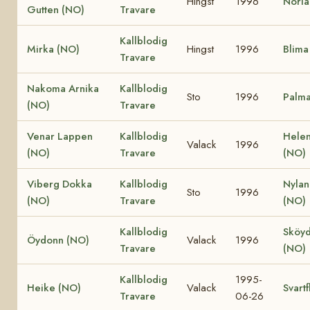
Hingst
1996
Norla
Gutten (NO)
Travare
Kallblodig
Mirka (NO)
Hingst
1996
Blima
Travare
Nakoma Arnika
Kallblodig
Sto
1996
Palma
(NO)
Travare
Venar Lappen
Kallblodig
Helen
Valack
1996
(NO)
Travare
(NO)
Viberg Dokka
Kallblodig
Nylan
Sto
1996
(NO)
Travare
(NO)
Kallblodig
Sköy
Öydonn (NO)
Valack
1996
Travare
(NO)
Kallblodig
1995-
Heike (NO)
Valack
Svart
Travare
06-26