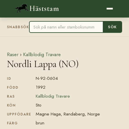
Häststam
SÖK
SNABBSÖK
Raser
›
Kallblodig Travare
Nordli Lappa (NO)
N-92-0604
ID
1992
FÖDD
Kallblodig Travare
RAS
Sto
KÖN
Magne Haga, Randaberg, Norge
UPPFÖDARE
brun
FÄRG