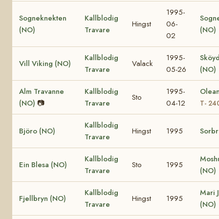
1995-
Sogneknekten
Kallblodig
Sogn
Hingst
06-
(NO)
Travare
(NO)
02
Kallblodig
1995-
Sköy
Vill Viking (NO)
Valack
Travare
05-26
(NO)
Alm Travanne
Kallblodig
1995-
Olea
Sto
(NO)
📷
Travare
04-12
T- 24
Kallblodig
Björo (NO)
Hingst
1995
Sorbr
Travare
Kallblodig
Moshu
Ein Blesa (NO)
Sto
1995
Travare
(NO)
Kallblodig
Mari 
Fjellbryn (NO)
Hingst
1995
Travare
(NO)