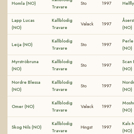
Homla (NO)
Sto
1997
Helfl
Travare
Lapp Lucas
Kallblodig
Åsers
Valack
1997
(NO)
Travare
(NO)
Kallblodig
Perle
Leija (NO)
Sto
1997
Travare
(NO)
Myrströbruna
Kallblodig
Scan 
Sto
1997
(NO)
Travare
(NO)
Nordre Blessa
Kallblodig
Nordr
Sto
1997
(NO)
Travare
(NO)
Kallblodig
Moshu
Omer (NO)
Valack
1997
Travare
(NO)
Kallblodig
Kals 
Skog Nils (NO)
Hingst
1997
Travare
(NO)