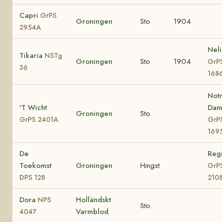
Capri
GrPS
Groningen
Sto
1904
2954A
Neli
Tikaria
NSTg
Groningen
Sto
1904
GrP
36
168
Not
'T Wicht
Da
Groningen
Sto
GrPS 2401A
GrP
169
De
Reg
Toekomst
Groningen
Hingst
GrP
DPS 128
210
Dora
Holländskt
NPS
Sto
Varmblod
4047