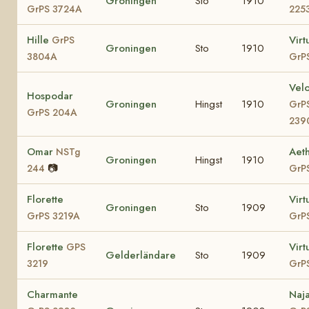
Groningen
Sto
1910
GrPS 3724A
225
Hille
Virt
GrPS
Groningen
Sto
1910
3804A
GrP
Vel
Hospodar
Groningen
Hingst
1910
GrP
GrPS 204A
239
Omar
Aet
NSTg
Groningen
Hingst
1910
📷
244
GrP
Florette
Virt
Groningen
Sto
1909
GrPS 3219A
GrP
Florette
Virt
GPS
Gelderländare
Sto
1909
3219
GrP
Charmante
Naj