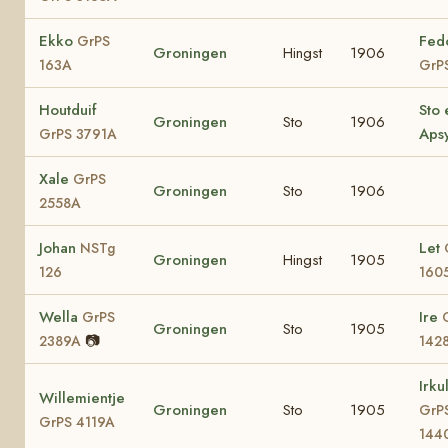
Ekko
Fed
GrPS
Groningen
Hingst
1906
163A
GrP
Houtduif
Sto 
Groningen
Sto
1906
Apsy
GrPS 3791A
Xale
GrPS
Groningen
Sto
1906
2558A
Johan
Let
NSTg
Groningen
Hingst
1905
126
160
Wella
Ire
GrPS
Groningen
Sto
1905
📷
2389A
142
Irku
Willemientje
Groningen
Sto
1905
GrP
GrPS 4119A
144