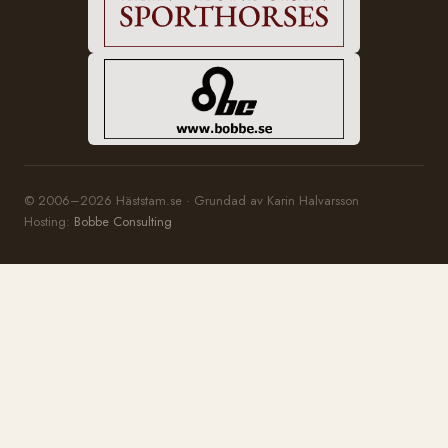
© 2006–2026 Häststam.se · Grundad av Karin Halvarsson
Hosting:
Bobbe Consulting