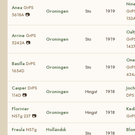
Nin
Anea
GrPS
Groningen
Sto
1919
GrP
📷
5618A
153
Oalt
Arrine
GrPS
Groningen
Sto
1919
GrP
📷
5242A
143
One
Basilla
DrPS
Groningen
Sto
1919
GrP
1654D
434
Casper
Joc
DrPS
Groningen
Hingst
1918
📷
114D
DPS
Florivier
Ked
Groningen
Hingst
1918
📷
NSTg 237
GrP
Freula
Holländsk
Blo
NSTg
Sto
1918