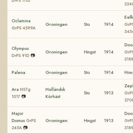
DrPS 111D
324
Eef
Oclamina
Groningen
Sto
1914
GrP
GrPS 4599A
345
Doo
Olympus
Groningen
Hingst
1914
GrP
📷
DrPS 91D
318
Palena
Groningen
Sto
1914
Him
Zep
Ara
Holländsk
NSTg
Sto
1913
GrP
📷
Körhäst
1017
270
Major
Doo
Domus
Groningen
Hingst
1913
GrPS
GrP
📷
245A
318