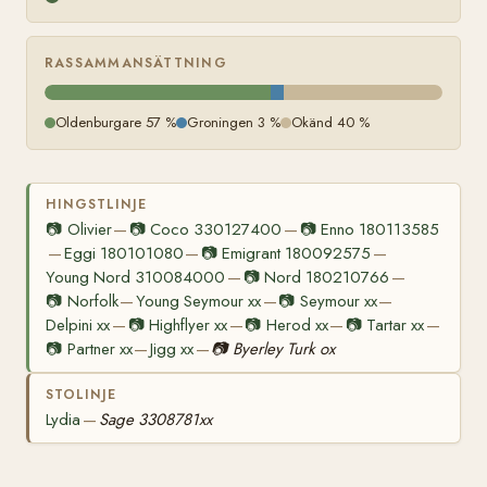
RASSAMMANSÄTTNING
Oldenburgare 57 %
Groningen 3 %
Okänd 40 %
HINGSTLINJE
📷
Olivier
📷
Coco 330127400
📷
Enno 180113585
—
—
Eggi 180101080
📷
Emigrant 180092575
—
—
—
Young Nord 310084000
📷
Nord 180210766
—
—
📷
Norfolk
Young Seymour xx
📷
Seymour xx
—
—
—
Delpini xx
📷
Highflyer xx
📷
Herod xx
📷
Tartar xx
—
—
—
—
📷
Partner xx
Jigg xx
📷
Byerley Turk ox
—
—
STOLINJE
Lydia
Sage 3308781xx
—