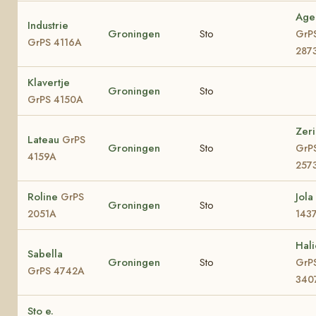
Age
Industrie
Groningen
Sto
GrP
GrPS 4116A
287
Klavertje
Groningen
Sto
GrPS 4150A
Zer
Lateau
GrPS
Groningen
Sto
GrP
4159A
257
Roline
Jola
GrPS
Groningen
Sto
2051A
143
Hali
Sabella
Groningen
Sto
GrP
GrPS 4742A
340
Sto e.