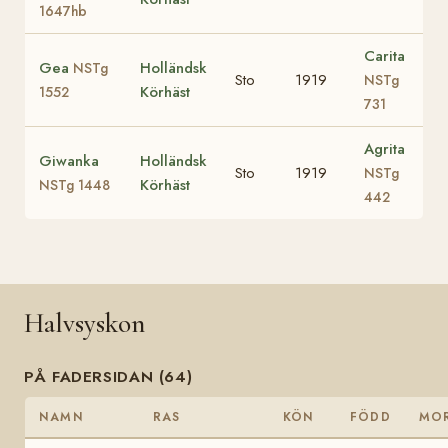
1647hb
Carita
Gea
Holländsk
NSTg
Sto
1919
NSTg
Körhäst
1552
731
Agrita
Giwanka
Holländsk
Sto
1919
NSTg
Körhäst
NSTg 1448
442
Halvsyskon
PÅ FADERSIDAN (64)
NAMN
RAS
KÖN
FÖDD
MO