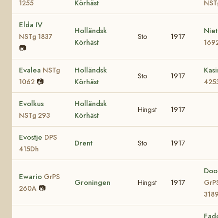
Körhäst
1255
NST
Elda IV
Holländsk
Nie
Sto
1917
NSTg 1837
Körhäst
169
📷
Evalea
Holländsk
Kas
NSTg
Sto
1917
📷
Körhäst
1062
425
Evolkus
Holländsk
Hingst
1917
Körhäst
NSTg 293
Evostje
DPS
Drent
Sto
1917
415Dh
Doo
Ewario
GrPS
Groningen
Hingst
1917
GrP
📷
260A
318
Fad