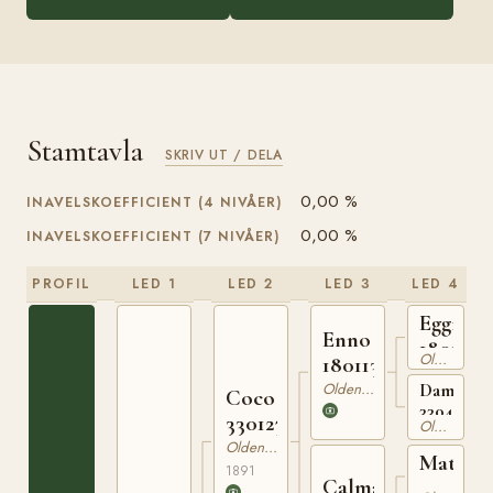
Stamtavla
SKRIV UT / DELA
0,00 %
INAVELSKOEFFICIENT (4 NIVÅER)
0,00 %
INAVELSKOEFFICIENT (7 NIVÅER)
PROFIL
LED 1
LED 2
LED 3
LED 4
Eggi
Enno
180101
Oldenburgare
180113585
Oldenburgare
Dampfmü
Coco
33045428
330127400
Oldenburgare
Oldenburgare
Matado
1891
Calma
330109