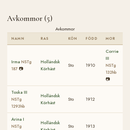
Avkommor (5)
Avkommor
NAMN
RAS
KÖN
FÖDD
MOR
Corrie
III
Irma
Holländsk
NSTg
Sto
1910
NSTg
📷
Körhäst
187
132hb
📷
Toska III
Holländsk
Sto
1912
NSTg
Körhäst
1293hb
Arina I
Holländsk
Sto
1913
NSTg
Körhäst