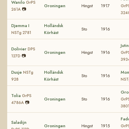
Wanilo
GrPS
Groningen
Hingst
1917
GrP
📷
261A
324
Djemma I
Holländsk
Sto
1916
Körhäst
NSTg 2781
Jutin
Dolivier
DPS
Groningen
Hingst
1916
GrP
📷
127D
393
Dusje
Holländsk
Mon
NSTg
Sto
1916
Körhäst
928
NST
Gro
Tolia
GrPS
Groningen
Sto
1916
GrP
📷
4786A
380
Fad
Saladijn
Groningen
Hingst
1915
GrP