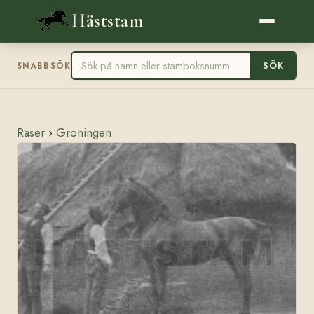
Häststam
SÖK
SNABBSÖK
Raser
›
Groningen