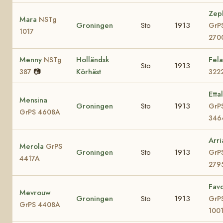
Zep
Mara
NSTg
Groningen
Sto
1913
GrP
1017
270
Menny
Holländsk
Fel
NSTg
Sto
1913
📷
Körhäst
387
322
Etta
Mensina
Groningen
Sto
1913
GrP
GrPS 4608A
346
Arr
Merola
GrPS
Groningen
Sto
1913
GrP
4417A
279
Favo
Mevrouw
Groningen
Sto
1913
GrP
GrPS 4408A
100