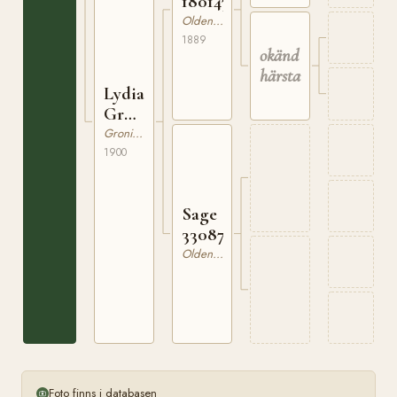
180147889
Oldenburgare
1889
okänd
härstamning
Lydia
GrPS
1602A
Groningen
1900
Sage
3308781xx
Oldenburgare
Foto finns i databasen