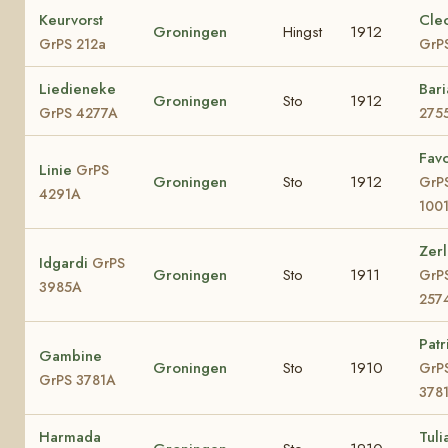
Keurvorst
Cle
Groningen
Hingst
1912
GrPS 212a
GrP
Liedieneke
Bar
Groningen
Sto
1912
GrPS 4277A
275
Favo
Linie
GrPS
Groningen
Sto
1912
GrP
4291A
100
Zerl
Idgardi
GrPS
Groningen
Sto
1911
GrP
3985A
257
Patr
Gambine
Groningen
Sto
1910
GrP
GrPS 3781A
378
Harmada
Tuli