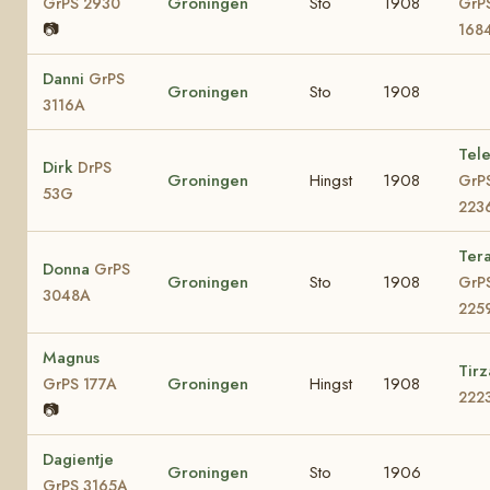
Groningen
Sto
1908
GrPS 2930
GrP
📷
168
Danni
GrPS
Groningen
Sto
1908
3116A
Tele
Dirk
DrPS
Groningen
Hingst
1908
GrP
53G
223
Ter
Donna
GrPS
Groningen
Sto
1908
GrP
3048A
225
Magnus
Tir
Groningen
Hingst
1908
GrPS 177A
222
📷
Dagientje
Groningen
Sto
1906
GrPS 3165A