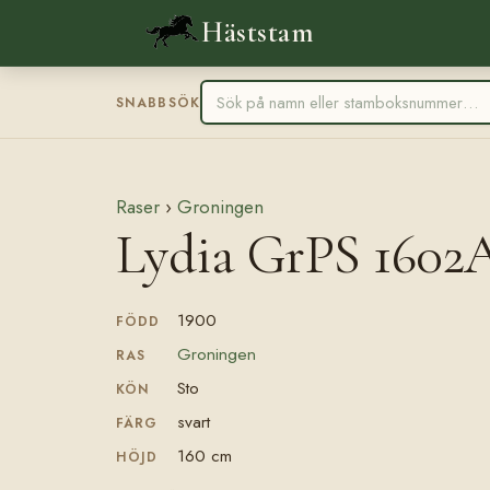
Häststam
SNABBSÖK
Raser
›
Groningen
Lydia GrPS 1602
1900
FÖDD
Groningen
RAS
Sto
KÖN
svart
FÄRG
160 cm
HÖJD