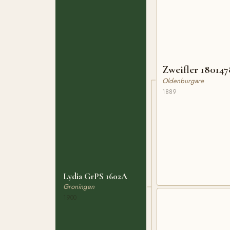
Zweifler 18014
Oldenburgare
1889
Lydia GrPS 1602A
Groningen
1900