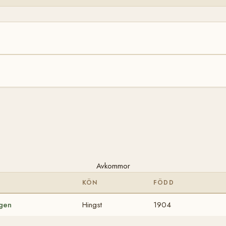
Avkommor
KÖN
FÖDD
gen
Hingst
1904