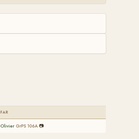
FAR
Olivier
📷
GrPS 106A