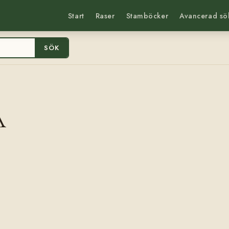
Start
Raser
Stamböcker
Avancerad sö
SÖK
A