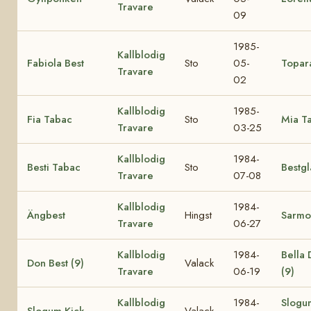
Travare
09
1985-
Kallblodig
Fabiola Best
Sto
05-
Topar
Travare
02
Kallblodig
1985-
Fia Tabac
Sto
Mia T
Travare
03-25
Kallblodig
1984-
Besti Tabac
Sto
Bestgl
Travare
07-08
Kallblodig
1984-
Ängbest
Hingst
Sarmo
Travare
06-27
Kallblodig
1984-
Bella
Don Best (9)
Valack
Travare
06-19
(9)
Kallblodig
1984-
Slogu
Slogum Kick
Valack