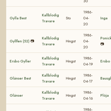
30
1986-
Kallblodig
Gylla Best
Sto
04-
Inga
Travare
20
1986-
Kallblodig
Ponick
Gyllfen (52)
📷
Hingst
04-
Travare
📷
20
Kallblodig
1986-
Ersbo Gyller
Hingst
Ersbo
Travare
04-19
Kallblodig
1986-
Glänser Best
Hingst
Bausg
Travare
04-17
Kallblodig
1986-
Glänser
Hingst
Plöja
Travare
04-16
1986-