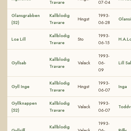
Travare
07-04
Glansgrabben
Kallblodig
1993-
Hingst
Glansi
(52)
Travare
06-28
Kallblodig
1993-
Loa Lill
Sto
H.A.L
Travare
06-15
1993-
Kallblodig
Gyllsab
Valack
06-
Lill S
Travare
09
Kallblodig
1993-
Gyll Inge
Hingst
Inga
Travare
06-07
Gyllknappen
Kallblodig
1993-
Valack
Toddvi
(52)
Travare
06-07
1993-
Kallblodig
Gyllriff
Valack
06-
Riffy