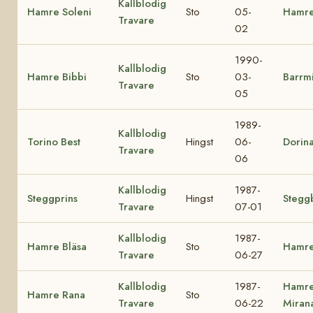
Kallblodig
Hamre Soleni
Sto
05-
Hamre
Travare
02
1990-
Kallblodig
Hamre Bibbi
Sto
03-
Barrm
Travare
05
1989-
Kallblodig
Torino Best
Hingst
06-
Dorin
Travare
06
Kallblodig
1987-
Steggprins
Hingst
Steggb
Travare
07-01
Kallblodig
1987-
Hamre Bläsa
Sto
Hamre
Travare
06-27
Kallblodig
1987-
Hamr
Hamre Rana
Sto
Travare
06-22
Miran