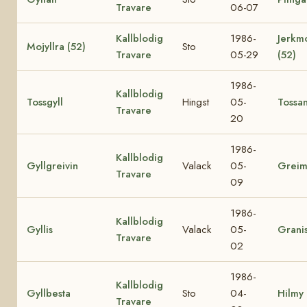
Travare
06-07
Kallblodig
1986-
Jerkm
Mojyllra (52)
Sto
Travare
05-29
(52)
1986-
Kallblodig
Tossgyll
Hingst
05-
Tossa
Travare
20
1986-
Kallblodig
Gyllgreivin
Valack
05-
Grei
Travare
09
1986-
Kallblodig
Gyllis
Valack
05-
Grani
Travare
02
1986-
Kallblodig
Gyllbesta
Sto
04-
Hilmy
Travare