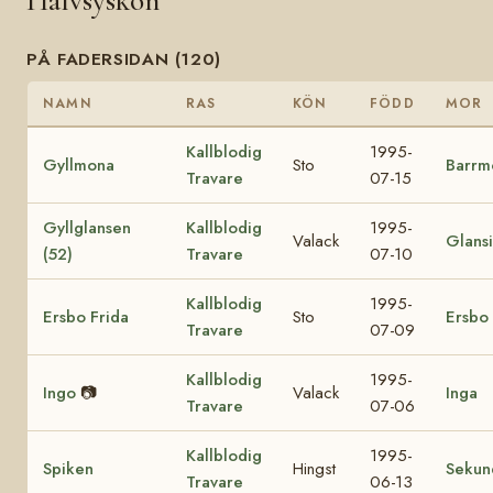
Halvsyskon
PÅ FADERSIDAN (120)
NAMN
RAS
KÖN
FÖDD
MOR
Kallblodig
1995-
Gyllmona
Sto
Barrm
Travare
07-15
Gyllglansen
Kallblodig
1995-
Valack
Glansi
(52)
Travare
07-10
Kallblodig
1995-
Ersbo Frida
Sto
Ersbo
Travare
07-09
Kallblodig
1995-
Ingo
📷
Valack
Inga
Travare
07-06
Kallblodig
1995-
Spiken
Hingst
Sekun
Travare
06-13