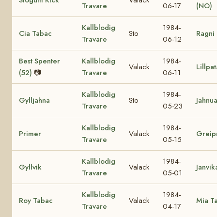
Travare
06-17
(NO)
Kallblodig
1984-
Cia Tabac
Sto
Ragni
Travare
06-12
Best Spenter
Kallblodig
1984-
Valack
Lillpa
(52)
📷
Travare
06-11
Kallblodig
1984-
Gylljahna
Sto
Jahnua
Travare
05-23
Kallblodig
1984-
Primer
Valack
Greip
Travare
05-15
Kallblodig
1984-
Gyllvik
Valack
Janvik
Travare
05-01
Kallblodig
1984-
Roy Tabac
Valack
Mia T
Travare
04-17