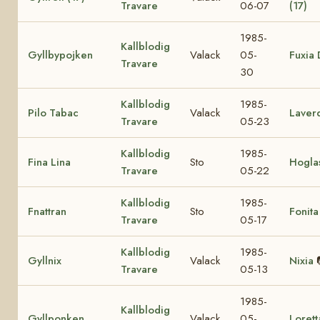
Travare
06-07
(17)
1985-
Kallblodig
Gyllbypojken
Valack
05-
Fuxia 
Travare
30
Kallblodig
1985-
Pilo Tabac
Valack
Laver
Travare
05-23
Kallblodig
1985-
Fina Lina
Sto
Hogla
Travare
05-22
Kallblodig
1985-
Fnattran
Sto
Fonita
Travare
05-17
Kallblodig
1985-
Gyllnix
Valack
Nixia
Travare
05-13
1985-
Kallblodig
Gyllponken
Valack
05-
Lorett