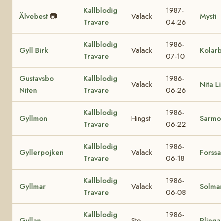
Kallblodig
1987-
Älvebest
📷
Valack
Mysti
Travare
04-26
Kallblodig
1986-
Gyll Birk
Valack
Kolar
Travare
07-10
Gustavsbo
Kallblodig
1986-
Valack
Nita Li
Niten
Travare
06-26
Kallblodig
1986-
Gyllmon
Hingst
Sarmo
Travare
06-22
Kallblodig
1986-
Gyllerpojken
Valack
Forssa
Travare
06-18
Kallblodig
1986-
Gyllmar
Valack
Solmar
Travare
06-08
Kallblodig
1986-
Gyllan
Sto
Plinga