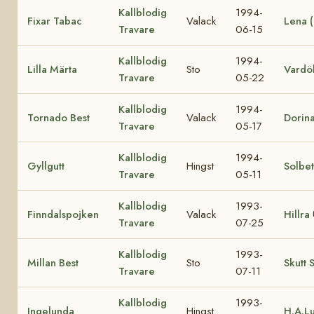
Kallblodig
1994-
Fixar Tabac
Valack
Lena 
Travare
06-15
Kallblodig
1994-
Lilla Märta
Sto
Vardö
Travare
05-22
Kallblodig
1994-
Tornado Best
Valack
Dorin
Travare
05-17
Kallblodig
1994-
Gyllgutt
Hingst
Solbet
Travare
05-11
Kallblodig
1993-
Finndalspojken
Valack
Hillra
Travare
07-25
Kallblodig
1993-
Millan Best
Sto
Skutt 
Travare
07-11
Kallblodig
1993-
Ingelunda
Hingst
H.A.L