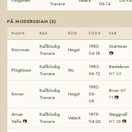
Pålgutten
Valack
Lill På
Travare
06-14
PÅ MODERSIDAN (5)
NAMN
RAS
KÖN
FÖDD
FAR
Kallblodig
1985-
Snärtman
Knirrman
Hingst
Travare
04-18
📷
Kallblodig
1983-
Bestebrun
Plogtösen
Sto
Travare
06-12
NT 63
1982-
Kallblodig
River
NT
Kniver
Hingst
06-
Travare
📷
71
09
Arnäs
Kallblodig
1979-
Steggvall
Valack
Valle
📷
Travare
04-26
📷
NT 58