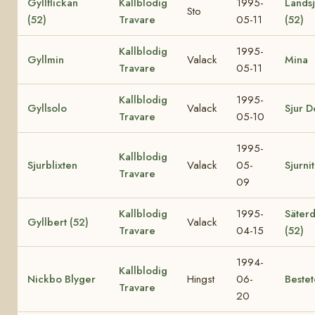
Gyllflickan
Kallblodig
1995-
Lands
Sto
(52)
Travare
05-11
(52)
Kallblodig
1995-
Gyllmin
Valack
Mina
Travare
05-11
Kallblodig
1995-
Gyllsolo
Valack
Sjur D
Travare
05-10
1995-
Kallblodig
Sjurblixten
Valack
05-
Sjurni
Travare
09
Kallblodig
1995-
Säterd
Gyllbert (52)
Valack
Travare
04-15
(52)
1994-
Kallblodig
Nickbo Blyger
Hingst
06-
Beste
Travare
20