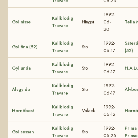
Travare
06-23
1992-
Kallblodig
Gyllnisse
Hingst
06-
Tella 
Travare
20
Kallblodig
1992-
Säterd
Gyllfina (52)
Sto
Travare
06-17
(52)
Kallblodig
1992-
Gyllunda
Sto
H.A.L
Travare
06-17
Kallblodig
1992-
Älvgylda
Sto
Älvbes
Travare
06-17
Kallblodig
1992-
Hornöbest
Valack
Hornö
Travare
06-12
Kallblodig
1992-
Prima
Gyllsessan
Sto
Travare
05-25
Prinse