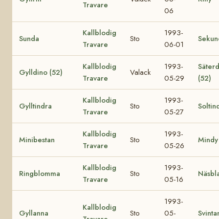
Travare
06
Kallblodig
1993-
Sunda
Sto
Sekun
Travare
06-01
Kallblodig
1993-
Säterd
Gylldino (52)
Valack
Travare
05-29
(52)
Kallblodig
1993-
Gylltindra
Sto
Soltin
Travare
05-27
Kallblodig
1993-
Minibestan
Sto
Mindy
Travare
05-26
Kallblodig
1993-
Ringblomma
Sto
Näsbl
Travare
05-16
1993-
Kallblodig
Gyllanna
Sto
05-
Svinta
Travare