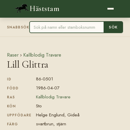
Häststam
SÖK
SNABBSÖK
Raser
›
Kallblodig Travare
Lill Glittra
86-0501
ID
1986-04-07
FÖDD
Kallblodig Travare
RAS
Sto
KÖN
Helge Englund, Gideå
UPPFÖDARE
svartbrun, stjärn
FÄRG