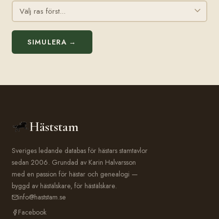
SIMULERA →
Häststam
Sveriges ledande databas för hästars stamtavlor
sedan 2006. Grundad av Karin Halvarsson
med en passion för hästar och genealogi —
byggd av hästälskare, för hästälskare.
info@haststam.se
Facebook