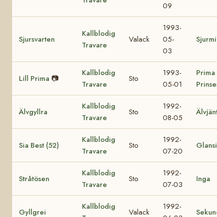
09
1993-
Kallblodig
Sjursvarten
Valack
05-
Sjurm
Travare
03
Kallblodig
1993-
Prima
Lill Prima
📷
Sto
Travare
05-01
Prinse
Kallblodig
1992-
Älvgyllra
Sto
Älvjän
Travare
08-05
Kallblodig
1992-
Sia Best (52)
Sto
Glansi
Travare
07-20
Kallblodig
1992-
Stråtösen
Sto
Inga
Travare
07-03
Kallblodig
1992-
Gyllgrei
Valack
Sekun