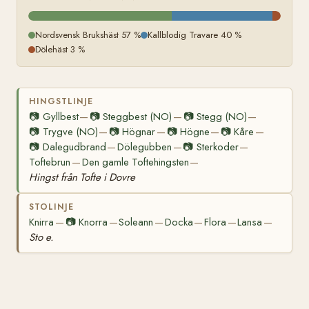
Nordsvensk Brukshäst 57 %
Kallblodig Travare 40 %
Dölehäst 3 %
HINGSTLINJE
📷
Gyllbest
📷
Steggbest (NO)
📷
Stegg (NO)
—
—
—
📷
Trygve (NO)
📷
Högnar
📷
Högne
📷
Kåre
—
—
—
—
📷
Dalegudbrand
Dölegubben
📷
Sterkoder
—
—
—
Toftebrun
Den gamle Toftehingsten
—
—
Hingst från Tofte i Dovre
STOLINJE
Knirra
📷
Knorra
Soleann
Docka
Flora
Lansa
—
—
—
—
—
—
Sto e.