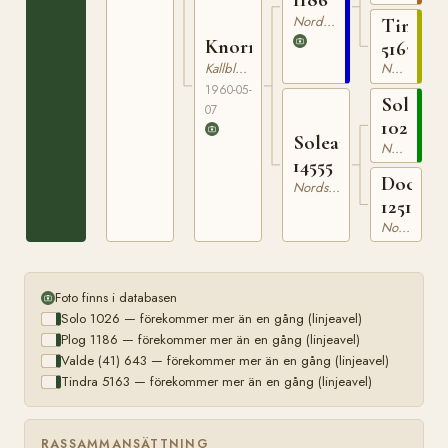
Nordsvensk Brukshäst
Tindra
Knorra
5163
Kallblodig Travare
Nordsvensk Brukshäst
1960-05-
Solo
07
1026
Soleann
Nordsvensk Brukshäst
14555
Docka
Nordsvensk Brukshäst
12517
Nordsvensk Brukshäst
Foto finns i databasen
Solo 1026 — förekommer mer än en gång (linjeavel)
Plog 1186 — förekommer mer än en gång (linjeavel)
Valde (41) 643 — förekommer mer än en gång (linjeavel)
Tindra 5163 — förekommer mer än en gång (linjeavel)
RASSAMMANSÄTTNING