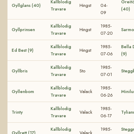
Kallblodig
Greit
Gyllglans (40)
Hingst
04-
Travare
(40)
09
Kallblodig
1985-
Gyllprinsen
Hingst
Sarmo
Travare
07-20
Kallblodig
1985-
Bella
Ed Best (9)
Hingst
Travare
07-06
(9)
Kallblodig
1985-
Gyllbris
Sto
Steggb
Travare
07-01
Kallblodig
1985-
Gyllenbom
Valack
Minil
Travare
06-26
Kallblodig
1985-
Trinty
Valack
Tylian
Travare
06-17
Kallblodig
1985-
Steggr
Gyllrett (17)
Valack