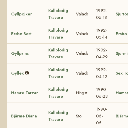
Kallblodig
1992-
Gyllpojken
Valack
Sjurtö
Travare
05-18
Kallblodig
1992-
Ersbo Best
Valack
Ersbo
Travare
05-14
Kallblodig
1992-
Gyllprins
Valack
Sjurm
Travare
04-29
Kallblodig
1992-
Gyllex
📷
Valack
Sex T
Travare
04-12
Kallblodig
1990-
Hamre Tarzan
Hingst
Hamre
Travare
06-23
1990-
Kallblodig
Bjärme Diana
Sto
06-
Bjärme
Travare
05