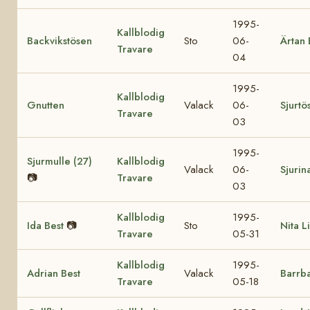
1995-
Kallblodig
Backvikstösen
Sto
06-
Ärtan 
Travare
04
1995-
Kallblodig
Gnutten
Valack
06-
Sjurtö
Travare
03
1995-
Sjurmulle (27)
Kallblodig
Valack
06-
Sjurin
📷
Travare
03
Kallblodig
1995-
Ida Best
📷
Sto
Nita Li
Travare
05-31
Kallblodig
1995-
Adrian Best
Valack
Barrb
Travare
05-18