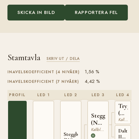
SKICKA IN BILD
RAPPORTERA FEL
Stamtavla
SKRIV UT / DELA
1,56 %
INAVELSKOEFFICIENT (4 NIVÅER)
4,42 %
INAVELSKOEFFICIENT (7 NIVÅER)
PROFIL
LED 1
LED 2
LED 3
LED 4
Trygve
(NO)
Stegg
T-
Kallblodig Travare
(NO)
66
T-169
Kallblodig Travare
Dalterna
Steggbest
II