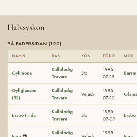
Halvsyskon
PÅ FADERSIDAN (120)
NAMN
RAS
KÖN
FÖDD
MOR
Kallblodig
1995-
Gyllmona
Sto
Barrm
Travare
07-15
Gyllglansen
Kallblodig
1995-
Valack
Glansi
(52)
Travare
07-10
Kallblodig
1995-
Ersbo Frida
Sto
Ersbo
Travare
07-09
Kallblodig
1995-
Ingo
📷
Valack
Inga