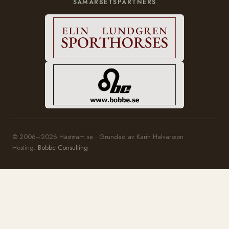
SAMARBETSPARTNERS
© 2006–2026 Häststam.se · Grundad av Karin Halvarsson
Hosting:
Bobbe Consulting