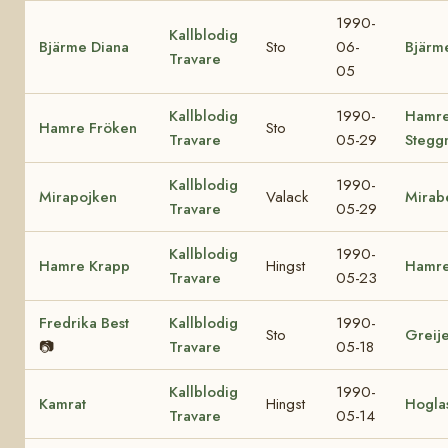
1990-
Kallblodig
Bjärme Diana
Sto
06-
Bjärme
Travare
05
Kallblodig
1990-
Hamr
Hamre Fröken
Sto
Travare
05-29
Stegg
Kallblodig
1990-
Mirapojken
Valack
Mirab
Travare
05-29
Kallblodig
1990-
Hamre Krapp
Hingst
Hamre
Travare
05-23
Fredrika Best
Kallblodig
1990-
Sto
Greij
📷
Travare
05-18
Kallblodig
1990-
Kamrat
Hingst
Hogla
Travare
05-14