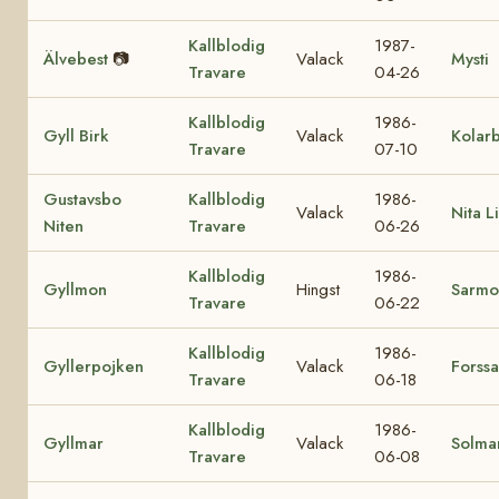
Kallblodig
1987-
Älvebest
📷
Valack
Mysti
Travare
04-26
Kallblodig
1986-
Gyll Birk
Valack
Kolar
Travare
07-10
Gustavsbo
Kallblodig
1986-
Valack
Nita Li
Niten
Travare
06-26
Kallblodig
1986-
Gyllmon
Hingst
Sarmo
Travare
06-22
Kallblodig
1986-
Gyllerpojken
Valack
Forssa
Travare
06-18
Kallblodig
1986-
Gyllmar
Valack
Solmar
Travare
06-08