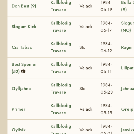
Kallblodig
1984-
Bella
Don Best (9)
Valack
Travare
06-19
(9)
Kallblodig
1984-
Slogu
Slogum Kick
Valack
Travare
06-17
(NO)
Kallblodig
1984-
Cia Tabac
Sto
Ragni
Travare
06-12
Best Spenter
Kallblodig
1984-
Valack
Lillpa
(52)
📷
Travare
06-11
Kallblodig
1984-
Gylljahna
Sto
Jahnua
Travare
05-23
Kallblodig
1984-
Primer
Valack
Greip
Travare
05-15
Kallblodig
1984-
Gyllvik
Valack
Janvik
Travare
05-01