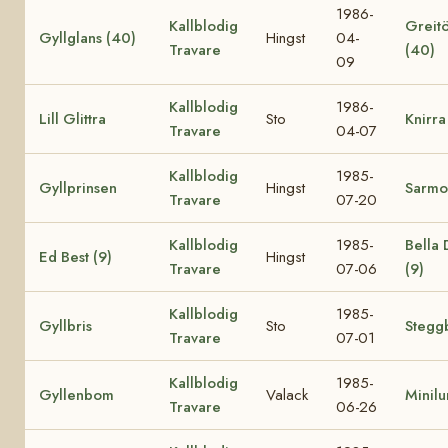
1986-
Kallblodig
Greit
Gyllglans (40)
Hingst
04-
Travare
(40)
09
Kallblodig
1986-
Lill Glittra
Sto
Knirra
Travare
04-07
Kallblodig
1985-
Gyllprinsen
Hingst
Sarmo
Travare
07-20
Kallblodig
1985-
Bella
Ed Best (9)
Hingst
Travare
07-06
(9)
Kallblodig
1985-
Gyllbris
Sto
Steggb
Travare
07-01
Kallblodig
1985-
Gyllenbom
Valack
Minil
Travare
06-26