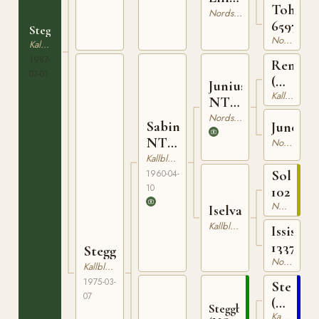
Tohrin
12552
Nordsvensk Brukshäst
6597
Steggprins
Nordsvensk Brukshäst
Kallblodig Travare
1987-
Remin
07-01
(NO)
Junius
Kallblodig Travare
T-
NT
170
24
Nordsvensk Brukshäst
Sabin
Juno
NT
Nordsvensk Brukshäst
42
Kallblodig Travare
Solo
1960-04-
10
1026
Nordsvensk Brukshäst
Iselva
Kallblodig Travare
Issis
13375
Steggbris
Nordsvensk Brukshäst
Kallblodig Travare
1975-03-
Stegg
07
(NO)
Steggbest
Kallblodig Travare