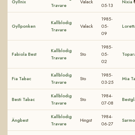
Gyllnix
Valack
Nixia
Travare
05-13
1985-
Kallblodig
Gyllponken
Valack
05-
Lorett
Travare
09
1985-
Kallblodig
Fabiola Best
Sto
05-
Topar
Travare
02
Kallblodig
1985-
Fia Tabac
Sto
Mia T
Travare
03-25
Kallblodig
1984-
Besti Tabac
Sto
Bestgl
Travare
07-08
Kallblodig
1984-
Ängbest
Hingst
Sarmo
Travare
06-27