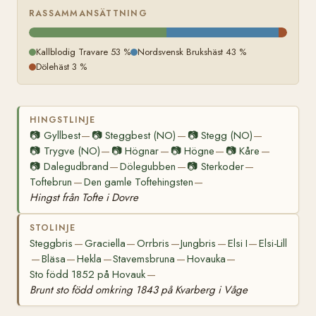
RASSAMMANSÄTTNING
Kallblodig Travare 53 %
Nordsvensk Brukshäst 43 %
Dölehäst 3 %
HINGSTLINJE
📷
Gyllbest
📷
Steggbest (NO)
📷
Stegg (NO)
—
—
—
📷
Trygve (NO)
📷
Högnar
📷
Högne
📷
Kåre
—
—
—
—
📷
Dalegudbrand
Dölegubben
📷
Sterkoder
—
—
—
Toftebrun
Den gamle Toftehingsten
—
—
Hingst från Tofte i Dovre
STOLINJE
Steggbris
Graciella
Orrbris
Jungbris
Elsi I
Elsi-Lill
—
—
—
—
—
Bläsa
Hekla
Stavemsbruna
Hovauka
—
—
—
—
—
Sto född 1852 på Hovauk
—
Brunt sto född omkring 1843 på Kvarberg i Våge