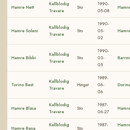
Kallblodig
1990-
Hamre Nett
Sto
Hamre
Travare
05-08
1990-
Kallblodig
Hamre Soleni
Sto
05-
Hamre
Travare
02
1990-
Kallblodig
Hamre Bibbi
Sto
03-
Barrm
Travare
05
1989-
Kallblodig
Torino Best
Hingst
06-
Dorin
Travare
06
Kallblodig
1987-
Hamre Bläsa
Sto
Hamre
Travare
06-27
Kallblodig
1987-
Hamr
Hamre Rana
Sto