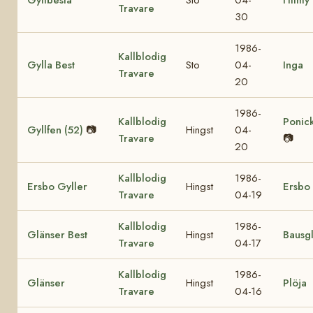
Travare
30
1986-
Kallblodig
Gylla Best
Sto
04-
Inga
Travare
20
1986-
Kallblodig
Ponick
Gyllfen (52)
📷
Hingst
04-
Travare
📷
20
Kallblodig
1986-
Ersbo Gyller
Hingst
Ersbo
Travare
04-19
Kallblodig
1986-
Glänser Best
Hingst
Bausg
Travare
04-17
Kallblodig
1986-
Glänser
Hingst
Plöja
Travare
04-16