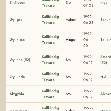
Stråtösen
Sto
Inga
Travare
07-03
Kallblodig
1992-
Gyllgrei
Valack
Sekun
Travare
06-23
1992-
Kallblodig
Gyllnisse
Hingst
06-
Tella 
Travare
20
Kallblodig
1992-
Säterd
Gyllfina (52)
Sto
Travare
06-17
(52)
Kallblodig
1992-
Gyllunda
Sto
H.A.L
Travare
06-17
Kallblodig
1992-
Älvgylda
Sto
Älvbes
Travare
06-17
Kallblodig
1992-
Hornöbest
Valack
Hornö