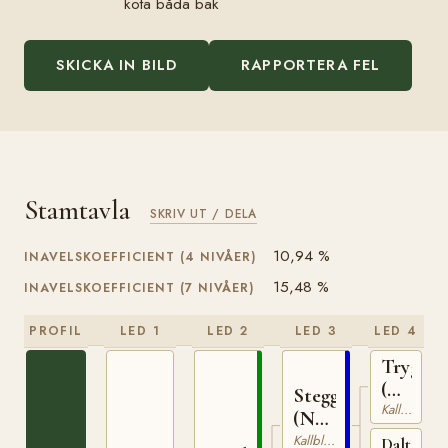
kota båda bak
SKICKA IN BILD
RAPPORTERA FEL
Stamtavla
SKRIV UT / DELA
10,94 %
INAVELSKOEFFICIENT (4 NIVÅER)
15,48 %
INAVELSKOEFFICIENT (7 NIVÅER)
PROFIL
LED 1
LED 2
LED 3
LED 4
Trygve
(NO)
Stegg
Kallblodig Travare
T-
(NO)
66
T-
Kallblodig Travare
Dalterna