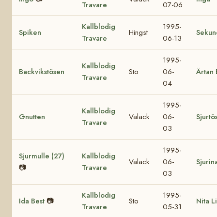
Travare
07-06
Kallblodig
1995-
Spiken
Hingst
Sekun
Travare
06-13
1995-
Kallblodig
Backvikstösen
Sto
06-
Ärtan 
Travare
04
1995-
Kallblodig
Gnutten
Valack
06-
Sjurtö
Travare
03
1995-
Sjurmulle (27)
Kallblodig
Valack
06-
Sjurin
📷
Travare
03
Kallblodig
1995-
Ida Best
📷
Sto
Nita Li
Travare
05-31