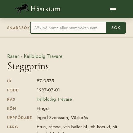
Häststam
SÖK
SNABBSÖK
Raser
›
Kallblodig Travare
Steggprins
87-0575
ID
1987-07-01
FÖDD
Kallblodig Travare
RAS
Hingst
KÖN
Ingrid Svensson, Västerås
UPPFÖDARE
brun, stjmne, vita ballar hf, sth kota vf, vit
FÄRG