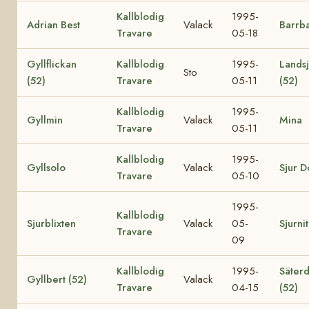
Kallblodig
1995-
Adrian Best
Valack
Barrb
Travare
05-18
Gyllflickan
Kallblodig
1995-
Lands
Sto
(52)
Travare
05-11
(52)
Kallblodig
1995-
Gyllmin
Valack
Mina
Travare
05-11
Kallblodig
1995-
Gyllsolo
Valack
Sjur D
Travare
05-10
1995-
Kallblodig
Sjurblixten
Valack
05-
Sjurni
Travare
09
Kallblodig
1995-
Säterd
Gyllbert (52)
Valack
Travare
04-15
(52)