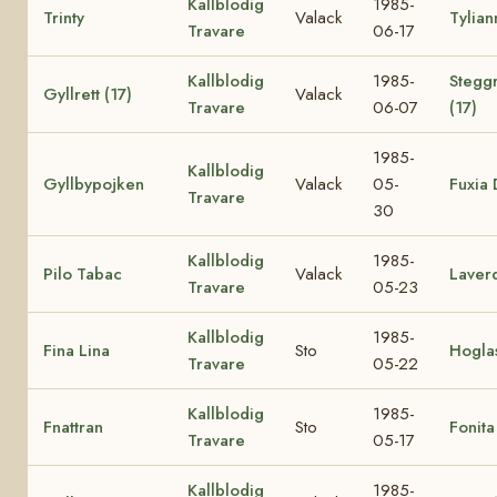
Kallblodig
1985-
Trinty
Valack
Tylian
Travare
06-17
Kallblodig
1985-
Steggr
Gyllrett (17)
Valack
Travare
06-07
(17)
1985-
Kallblodig
Gyllbypojken
Valack
05-
Fuxia 
Travare
30
Kallblodig
1985-
Pilo Tabac
Valack
Laver
Travare
05-23
Kallblodig
1985-
Fina Lina
Sto
Hogla
Travare
05-22
Kallblodig
1985-
Fnattran
Sto
Fonita
Travare
05-17
Kallblodig
1985-