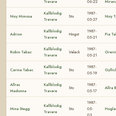
Travare
06-22
Miran
Kallblodig
1987-
Nixy Mimosa
Sto
Nixy 
Travare
05-27
Kallblodig
1987-
Adrion
Hingst
Pia T
Travare
05-21
Kallblodig
1987-
Robin Tabac
Valack
Greiv
Travare
05-21
Kallblodig
1987-
Carina Tabac
Sto
Gyllic
Travare
05-19
Allras
Kallblodig
1987-
Sto
Allra 
Madonna
Travare
05-17
1987-
Kallblodig
Mina Stegg
Sto
05-
Hogla
Travare
03