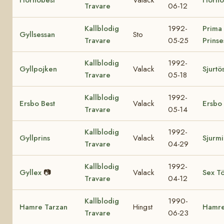
Travare
06-12
Kallblodig
1992-
Prima
Gyllsessan
Sto
Travare
05-25
Prinse
Kallblodig
1992-
Gyllpojken
Valack
Sjurtö
Travare
05-18
Kallblodig
1992-
Ersbo Best
Valack
Ersbo
Travare
05-14
Kallblodig
1992-
Gyllprins
Valack
Sjurm
Travare
04-29
Kallblodig
1992-
Gyllex
📷
Valack
Sex T
Travare
04-12
Kallblodig
1990-
Hamre Tarzan
Hingst
Hamre
Travare
06-23