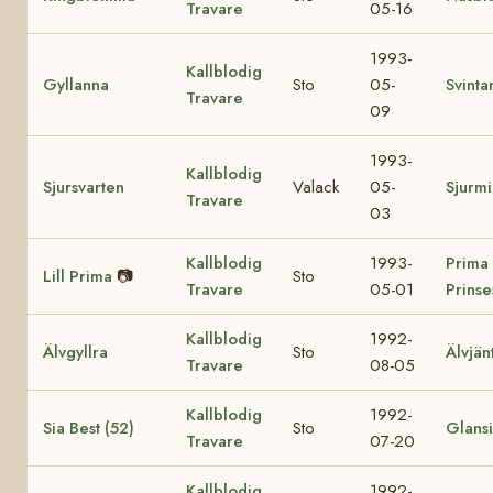
Travare
05-16
1993-
Kallblodig
Gyllanna
Sto
05-
Svinta
Travare
09
1993-
Kallblodig
Sjursvarten
Valack
05-
Sjurm
Travare
03
Kallblodig
1993-
Prima
Lill Prima
📷
Sto
Travare
05-01
Prinse
Kallblodig
1992-
Älvgyllra
Sto
Älvjän
Travare
08-05
Kallblodig
1992-
Sia Best (52)
Sto
Glansi
Travare
07-20
Kallblodig
1992-