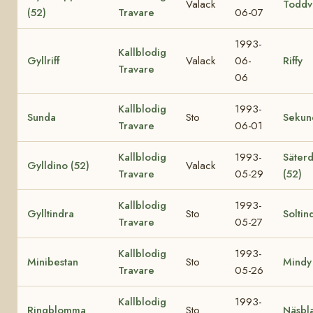
Valack
Toddvi
(52)
Travare
06-07
1993-
Kallblodig
Gyllriff
Valack
06-
Riffy
Travare
06
Kallblodig
1993-
Sunda
Sto
Sekun
Travare
06-01
Kallblodig
1993-
Säterd
Gylldino (52)
Valack
Travare
05-29
(52)
Kallblodig
1993-
Gylltindra
Sto
Soltin
Travare
05-27
Kallblodig
1993-
Minibestan
Sto
Mindy
Travare
05-26
Kallblodig
1993-
Ringblomma
Sto
Näsbl