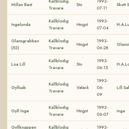
Kallblodig
1993-
Millan Best
Sto
Skutt 
Travare
07-11
Kallblodig
1993-
Ingelunda
Hingst
H.A.L
Travare
07-04
Glansgrabben
Kallblodig
1993-
Hingst
Glansi
(52)
Travare
06-28
Kallblodig
1993-
Loa Lill
Sto
H.A.L
Travare
06-15
1993-
Kallblodig
Gyllsab
Valack
06-
Lill S
Travare
09
Kallblodig
1993-
Gyll Inge
Hingst
Inga
Travare
06-07
Gyllknappen
Kallblodig
1993-