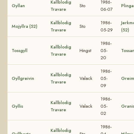
Kallblodig
1986-
Gyllan
Sto
Plinga
Travare
06-07
Kallblodig
1986-
Jerkm
Mojyllra (52)
Sto
Travare
05-29
(52)
1986-
Kallblodig
Tossgyll
Hingst
05-
Tossa
Travare
20
1986-
Kallblodig
Gyllgreivin
Valack
05-
Grei
Travare
09
1986-
Kallblodig
Gyllis
Valack
05-
Grani
Travare
02
1986-
Kallblodig
Gyllbesta
Sto
04-
Hilmy