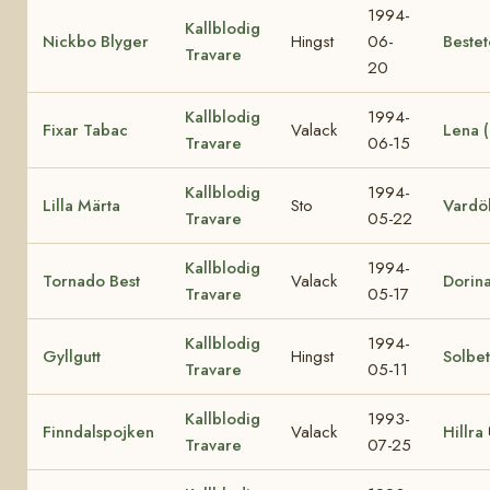
1994-
Kallblodig
Nickbo Blyger
Hingst
06-
Beste
Travare
20
Kallblodig
1994-
Fixar Tabac
Valack
Lena 
Travare
06-15
Kallblodig
1994-
Lilla Märta
Sto
Vardö
Travare
05-22
Kallblodig
1994-
Tornado Best
Valack
Dorin
Travare
05-17
Kallblodig
1994-
Gyllgutt
Hingst
Solbet
Travare
05-11
Kallblodig
1993-
Finndalspojken
Valack
Hillra
Travare
07-25