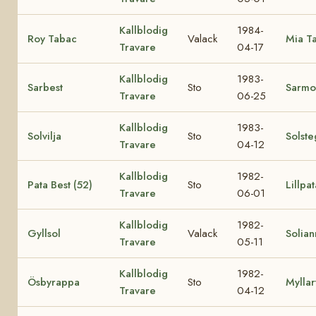
Kallblodig
1984-
Roy Tabac
Valack
Mia T
Travare
04-17
Kallblodig
1983-
Sarbest
Sto
Sarmo
Travare
06-25
Kallblodig
1983-
Solvilja
Sto
Solst
Travare
04-12
Kallblodig
1982-
Pata Best (52)
Sto
Lillpa
Travare
06-01
Kallblodig
1982-
Gyllsol
Valack
Solian
Travare
05-11
Kallblodig
1982-
Ösbyrappa
Sto
Myllar
Travare
04-12