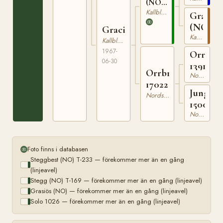
T-
(NO)
169
T-233
Kallblodig Travare
Grasiös
(NO)
Graciella
Kallblodig Travare
Kallblodig Travare
1967-
Orring
06-30
1391
Orrbris
Nordsvensk Brukshäst
17022
Jungbri
Nordsvensk Brukshäst
15002
Nordsvensk Brukshäst
Foto finns i databasen
Steggbest (NO) T-233 — förekommer mer än en gång
(linjeavel)
Stegg (NO) T-169 — förekommer mer än en gång (linjeavel)
Grasiös (NO) — förekommer mer än en gång (linjeavel)
Solo 1026 — förekommer mer än en gång (linjeavel)