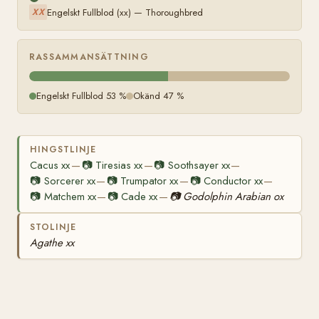
Engelskt Fullblod (xx) — Thoroughbred
XX
RASSAMMANSÄTTNING
Engelskt Fullblod 53 %
Okänd 47 %
HINGSTLINJE
Cacus xx
📷
Tiresias xx
📷
Soothsayer xx
—
—
—
📷
Sorcerer xx
📷
Trumpator xx
📷
Conductor xx
—
—
—
📷
Matchem xx
📷
Cade xx
📷
Godolphin Arabian ox
—
—
STOLINJE
Agathe xx