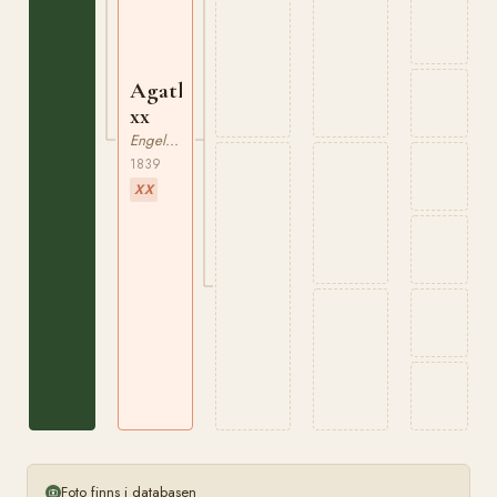
Agathe
xx
Engelskt Fullblod
1839
XX
Foto finns i databasen