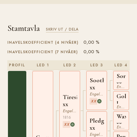
Stamtavla
SKRIV UT / DELA
0,00 %
INAVELSKOEFFICIENT (4 NIVÅER)
0,00 %
INAVELSKOEFFICIENT (7 NIVÅER)
PROFIL
LED 1
LED 2
LED 3
LED 4
Sorcere
Soothsayer
xx
xx
Engelskt Fullblod
Engelskt Fullblod
Golden
Tiresias
XX
Locks
xx
Engelskt Fullblod
xx
Engelskt Fullblod
Waxy
1816
Pledge
xx
XX
xx
Engelskt Fullblod
Engelskt Fullblod
Prunell