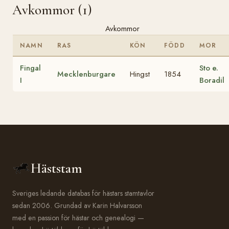
Avkommor (1)
Avkommor
NAMN
RAS
KÖN
FÖDD
MOR
Fingal
Sto e.
Mecklenburgare
Hingst
1854
I
Boradil
Häststam
Sveriges ledande databas för hästars stamtavlor
sedan 2006. Grundad av Karin Halvarsson
med en passion för hästar och genealogi —