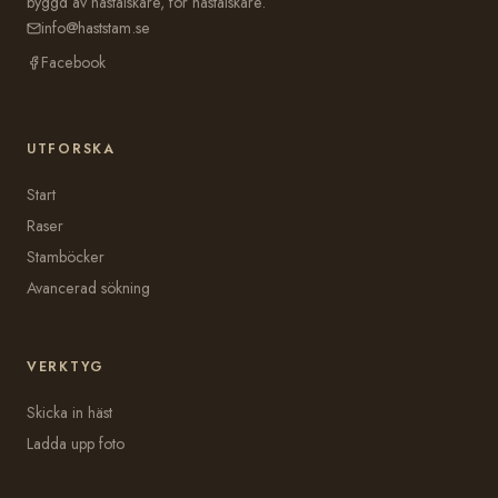
byggd av hästälskare, för hästälskare.
info@haststam.se
Facebook
UTFORSKA
Start
Raser
Stamböcker
Avancerad sökning
VERKTYG
Skicka in häst
Ladda upp foto