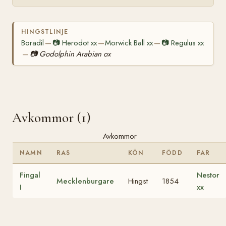
HINGSTLINJE
Boradil
📷
Herodot xx
Morwick Ball xx
📷
Regulus xx
—
—
—
📷
Godolphin Arabian ox
—
Avkommor (1)
Avkommor
NAMN
RAS
KÖN
FÖDD
FAR
Fingal
Nestor
Mecklenburgare
Hingst
1854
I
xx