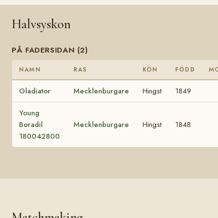
Halvsyskon
PÅ FADERSIDAN (2)
NAMN
RAS
KÖN
FÖDD
M
Gladiator
Mecklenburgare
Hingst
1849
Young
Boradil
Mecklenburgare
Hingst
1848
180042800
Matchmaking