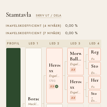
Stamtavla
SKRIV UT / DELA
0,00 %
INAVELSKOEFFICIENT (4 NIVÅER)
0,00 %
INAVELSKOEFFICIENT (7 NIVÅER)
PROFIL
LED 1
LED 2
LED 3
LED 4
Regulu
Morwick
xx
Ball
Engelskt Fullblod
xx
Engelskt Fullblod
Herodot
Sto
xx
XX
e
Engelskt Fullblod
Engelskt Fullblod
Travell
Herod
Herodias
1793
xx
xx
xx
XX
Engelskt Fullblod
Engelskt Fullblod
Sto
e
Boradil
XX
Engelskt Fullblod
Young
Mecklenburgare