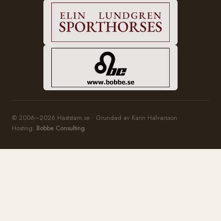
© 2006–2026 Häststam.se · Grundad av Karin Halvarsson
Hosting:
Bobbe Consulting