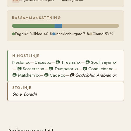
RASSAMMANSÄTTNING
Engelskt Fullblod 40 %
Mecklenburgare 7 %
Okänd 53 %
HINGSTLINJE
Nestor xx
Cacus xx
📷
Tiresias xx
📷
Soothsayer xx
—
—
—
📷
Sorcerer xx
📷
Trumpator xx
📷
Conductor xx
—
—
—
—
📷
Matchem xx
📷
Cade xx
📷
Godolphin Arabian ox
—
—
STOLINJE
Sto e. Boradil