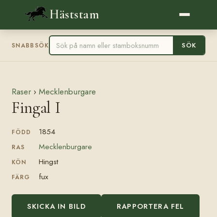
Häststam
SÖK
SNABBSÖK
Raser
›
Mecklenburgare
Fingal I
1854
FÖDD
Mecklenburgare
RAS
Hingst
KÖN
fux
FÄRG
SKICKA IN BILD
RAPPORTERA FEL