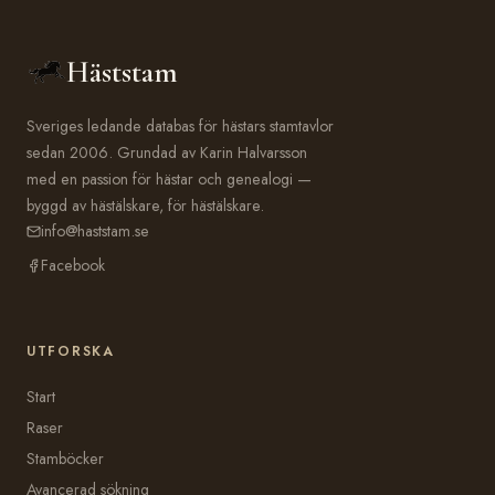
Häststam
Sveriges ledande databas för hästars stamtavlor
sedan 2006. Grundad av Karin Halvarsson
med en passion för hästar och genealogi —
byggd av hästälskare, för hästälskare.
info@haststam.se
Facebook
UTFORSKA
Start
Raser
Stamböcker
Avancerad sökning