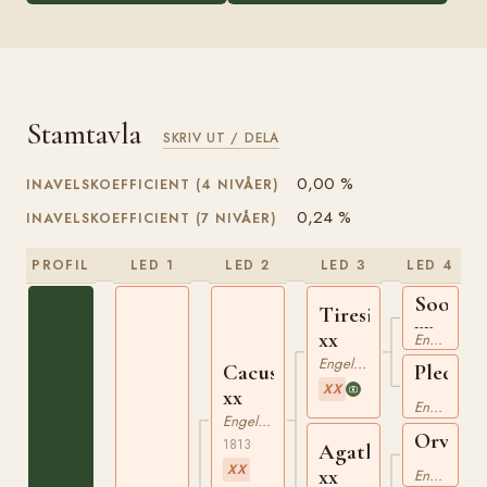
Stamtavla
SKRIV UT / DELA
0,00 %
INAVELSKOEFFICIENT (4 NIVÅER)
0,24 %
INAVELSKOEFFICIENT (7 NIVÅER)
PROFIL
LED 1
LED 2
LED 3
LED 4
Soothsa
Tiresias
xx
xx
Engelskt Fullblod
Engelskt Fullblod
Cacus
Pledge
XX
xx
xx
Engelskt Fullblod
Engelskt Fullblod
Orville
1813
Agatha
xx
XX
xx
Engelskt Fullblod