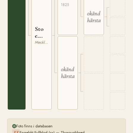
1825
okänd
härstamning
Sto
e.
Boradil
Mecklenburgare
okänd
härstamning
Foto finns i databasen
Engelskt Fullblod (xx) — Thoroughbred
XX