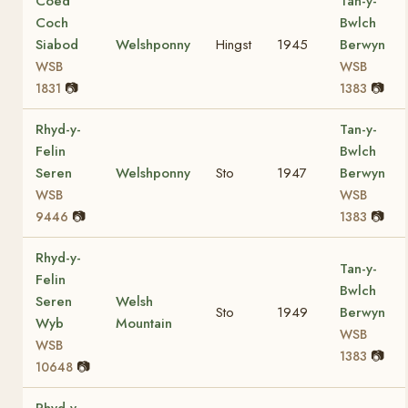
Coed
Tan-y-
Coch
Bwlch
Siabod
Welshponny
Hingst
1945
Berwyn
WSB
WSB
📷
📷
1831
1383
Rhyd-y-
Tan-y-
Felin
Bwlch
Seren
Welshponny
Sto
1947
Berwyn
WSB
WSB
📷
📷
9446
1383
Rhyd-y-
Tan-y-
Felin
Bwlch
Seren
Welsh
Sto
1949
Berwyn
Wyb
Mountain
WSB
WSB
📷
1383
📷
10648