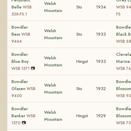
Penybanc
Grey L
Welsh
Belle
Sto
1934
WSB
WSB 94
Mountain
538-FS.1
FS
Bowdler
Bowdle
Welsh
Bess
Sto
1933
Black B
WSB
Mountain
9464
WSB 68
Bowdler
Clevel
Welsh
Blue Boy
Hingst
1933
Marine
Mountain
📷
WSB 1571
WSB 76
Bowdler
Bowdle
Welsh
Glasen
Sto
1932
Blossom
WSB
Mountain
9400
WSB 9
Bowdler
Bowdle
Welsh
Banker
Hingst
1929
Blossom
WSB
Mountain
📷
1570
WSB 75