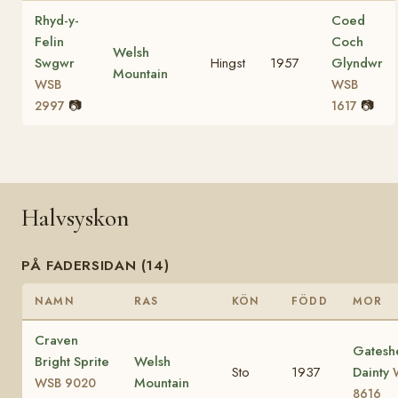
Rhyd-y-
Coed
Felin
Coch
Welsh
Swgwr
Hingst
1957
Glyndwr
Mountain
WSB
WSB
📷
📷
2997
1617
Halvsyskon
PÅ FADERSIDAN (14)
NAMN
RAS
KÖN
FÖDD
MOR
Craven
Gatesh
Bright Sprite
Welsh
Sto
1937
Dainty
Mountain
WSB 9020
8616