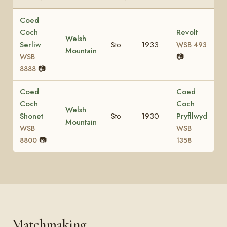
Coed
Coch
Revolt
Welsh
Serliw
Sto
1933
WSB 493
Mountain
📷
WSB
📷
8888
Coed
Coed
Coch
Coch
Welsh
Shonet
Sto
1930
Pryfllwyd
Mountain
WSB
WSB
📷
8800
1358
Matchmaking