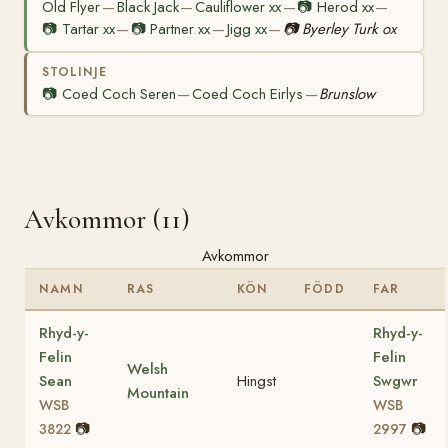
Old Flyer
Black Jack
Cauliflower xx
📷
Herod xx
—
—
—
—
📷
Tartar xx
📷
Partner xx
Jigg xx
📷
Byerley Turk ox
—
—
—
STOLINJE
📷
Coed Coch Seren
Coed Coch Eirlys
Brunslow
—
—
Avkommor (11)
Avkommor
NAMN
RAS
KÖN
FÖDD
FAR
Rhyd-y-
Rhyd-y-
Felin
Felin
Welsh
Sean
Hingst
Swgwr
Mountain
WSB
WSB
📷
📷
3822
2997