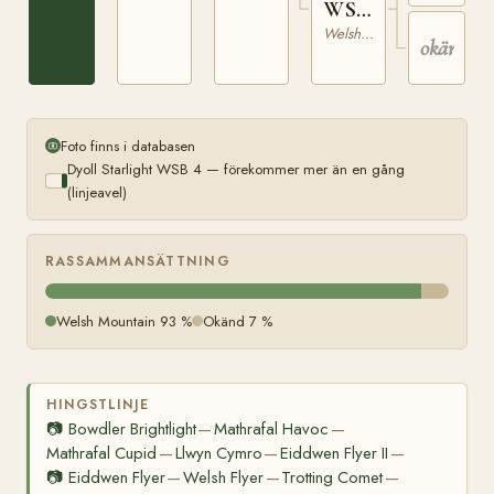
WSB
3149
Welsh Mountain
okänd
Foto finns i databasen
Dyoll Starlight WSB 4 — förekommer mer än en gång
(linjeavel)
RASSAMMANSÄTTNING
Welsh Mountain 93 %
Okänd 7 %
HINGSTLINJE
📷
Bowdler Brightlight
Mathrafal Havoc
—
—
Mathrafal Cupid
Llwyn Cymro
Eiddwen Flyer II
—
—
—
📷
Eiddwen Flyer
Welsh Flyer
Trotting Comet
—
—
—