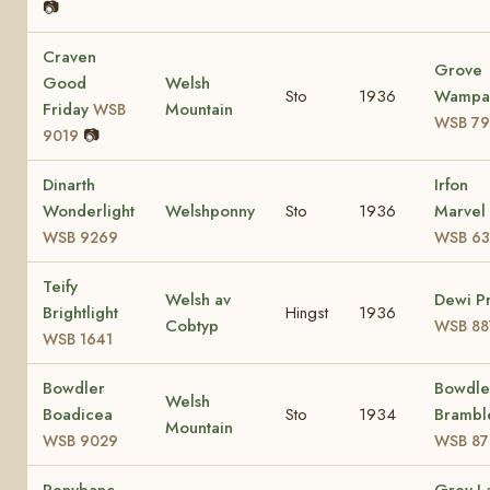
📷
Craven
Grove
Good
Welsh
Sto
1936
Wampa
Friday
Mountain
WSB
WSB 79
📷
9019
Dinarth
Irfon
Wonderlight
Welshponny
Sto
1936
Marvel
WSB 9269
WSB 63
Teify
Welsh av
Dewi P
Brightlight
Hingst
1936
Cobtyp
WSB 88
WSB 1641
Bowdler
Bowdle
Welsh
Boadicea
Sto
1934
Brambl
Mountain
WSB 9029
WSB 87