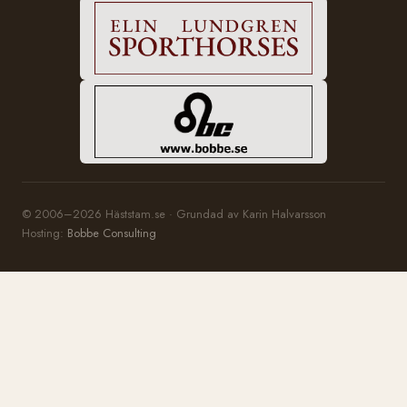
© 2006–2026 Häststam.se · Grundad av Karin Halvarsson
Hosting:
Bobbe Consulting