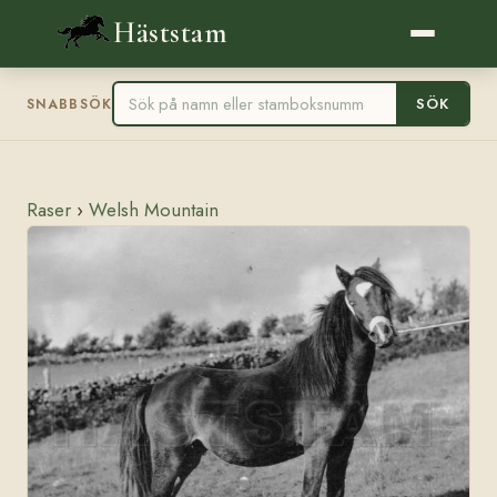
Häststam
SÖK
SNABBSÖK
Raser
›
Welsh Mountain