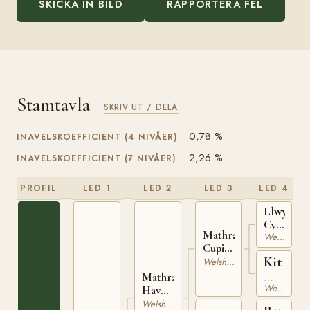
SKICKA IN BILD
RAPPORTERA FEL
Stamtavla
SKRIV UT / DELA
0,78 %
INAVELSKOEFFICIENT (4 NIVÅER)
2,26 %
INAVELSKOEFFICIENT (7 NIVÅER)
PROFIL
LED 1
LED 2
LED 3
LED 4
Llwyn
Cymro
Mathrafal
WSB
Welsh Mountain
Cupid
407
Kit
WSB
Welsh Mountain
646
WSB
Mathrafal
Welsh Mountain
Havoc
125
WSB
Welsh Mountain