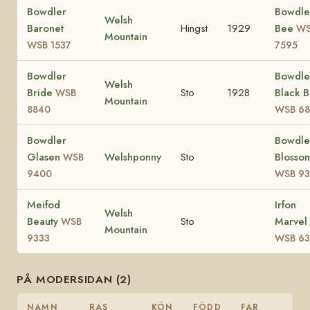
Bowdler
Bowdle
Welsh
Baronet
Hingst
1929
Bee
WS
Mountain
WSB 1537
7595
Bowdler
Bowdle
Welsh
Bride
Sto
1928
Black B
WSB
Mountain
8840
WSB 68
Bowdler
Bowdle
Glasen
Welshponny
Sto
Blossom
WSB
9400
WSB 9
Meifod
Irfon
Welsh
Beauty
Sto
Marvel
WSB
Mountain
9333
WSB 63
PÅ MODERSIDAN (2)
NAMN
RAS
KÖN
FÖDD
FAR