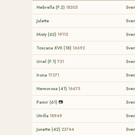
Nebrella (F.2)
Sven
18305
Julette
Sven
Misty (62)
Sven
19115
Toscana XVII (18)
Sven
16692
Uriel (F.1)
Sven
731
Irona
Sven
17371
Nemorosa (41)
Sven
16675
Pamir (61)
📷
Sven
Utrilla
Sven
18949
Junette (42)
Sven
23744