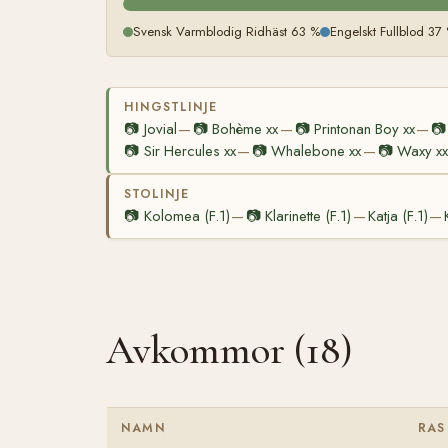
Svensk Varmblodig Ridhäst 63 %
Engelskt Fullblod 37
HINGSTLINJE
📷
Jovial
📷
Bohème xx
📷
Printonan Boy xx
📷
—
—
—
📷
Sir Hercules xx
📷
Whalebone xx
📷
Waxy xx
—
—
STOLINJE
📷
Kolomea (F.1)
📷
Klarinette (F.1)
Katja (F.1)
—
—
—
Avkommor (18)
NAMN
RAS