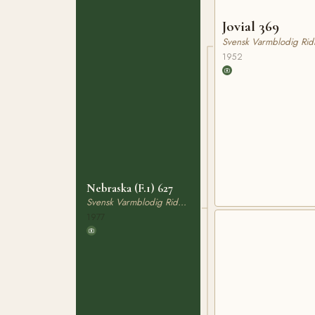
Jovial 369
Svensk Varmblodig Rid
1952
Nebraska (F.1) 627
Svensk Varmblodig Ridhäst
1977