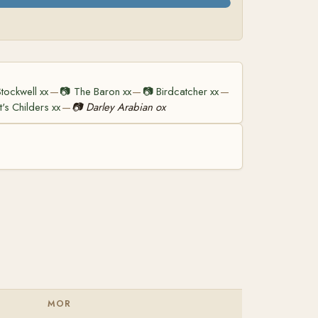
Stockwell xx
📷
The Baron xx
📷
Birdcatcher xx
—
—
—
t's Childers xx
📷
Darley Arabian ox
—
MOR