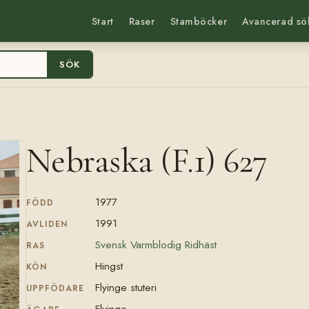
Start
Raser
Stamböcker
Avancerad sö
SÖK
Nebraska (F.1) 627
1977
FÖDD
1991
AVLIDEN
Svensk Varmblodig Ridhäst
RAS
Hingst
KÖN
Flyinge stuteri
UPPFÖDARE
Flyinge