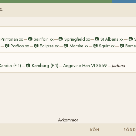
 %
Printonan xx
📷
Sainfoin xx
📷
Springfield xx
📷
St Albans xx
📷
—
—
—
—
📷
Pot8os xx
📷
Eclipse xx
📷
Marske xx
📷
Squirt xx
📷
Bartle
—
—
—
—
—
Kandia (F.1)
📷
Kamburg (F.1)
Angevine Han.VI 8569
Jaduna
—
—
—
Avkommor
KÖN
FÖDD