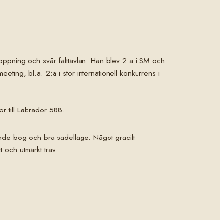
ppning och svår fälttävlan. Han blev 2:a i SM och
smeeting, bl.a. 2:a i stor internationell konkurrens i
or till Labrador 588.
gande bog och bra sadelläge. Något gracilt
 och utmärkt trav.