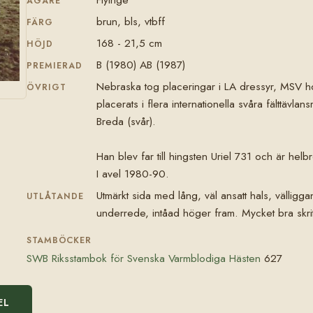
ÄGARE
brun, bls, vtbff
FÄRG
168 - 21,5 cm
HÖJD
B (1980) AB (1987)
PREMIERAD
Nebraska tog placeringar i LA dressyr, MSV ho
ÖVRIGT
placerats i flera internationella svåra fälttävlan
Breda (svår).
Han blev far till hingsten Uriel 731 och är helbr
I avel 1980-90.
Utmärkt sida med lång, väl ansatt hals, vällig
UTLÅTANDE
underrede, intåad höger fram. Mycket bra skritt
STAMBÖCKER
SWB Riksstambok för Svenska Varmblodiga Hästen
627
EL