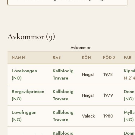
Avkommor (9)
Avkommor
NAMN
RAS
KÖN
FÖDD
FAR
Lövekongen
Kallblodig
Kipm
Hingst
1978
(NO)
Travare
N 21
Bergsvikprinsen
Kallblodig
Donn 
Hingst
1979
(NO)
Travare
(NO)
Lövefriggen
Kallblodig
Mylla
Valack
1980
(NO)
Travare
(NO)
Kallblodig
Donn 