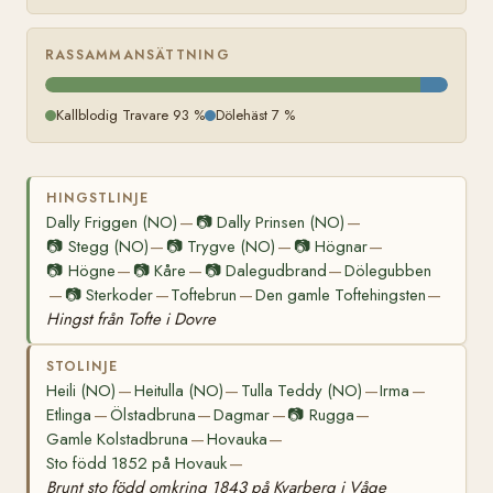
RASSAMMANSÄTTNING
Kallblodig Travare 93 %
Dölehäst 7 %
HINGSTLINJE
Dally Friggen (NO)
📷
Dally Prinsen (NO)
—
—
📷
Stegg (NO)
📷
Trygve (NO)
📷
Högnar
—
—
—
📷
Högne
📷
Kåre
📷
Dalegudbrand
Dölegubben
—
—
—
📷
Sterkoder
Toftebrun
Den gamle Toftehingsten
—
—
—
—
Hingst från Tofte i Dovre
STOLINJE
Heili (NO)
Heitulla (NO)
Tulla Teddy (NO)
Irma
—
—
—
—
Etlinga
Ölstadbruna
Dagmar
📷
Rugga
—
—
—
—
Gamle Kolstadbruna
Hovauka
—
—
Sto född 1852 på Hovauk
—
Brunt sto född omkring 1843 på Kvarberg i Våge