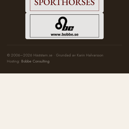
© 2006–2026 Häststam.se · Grundad av Karin Halvarsson
Hosting:
Bobbe Consulting