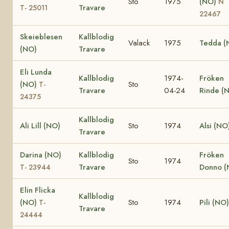
Sto
1975
(NO)
N
Travare
T- 25011
22467
Skeieblesen
Kallblodig
Valack
1975
Tedda (
(NO)
Travare
Eli Lunda
Kallblodig
1974-
Fröken
(NO)
Sto
T-
Travare
04-24
Rinde (
24375
Kallblodig
Ali Lill (NO)
Sto
1974
Alsi (NO
Travare
Darina (NO)
Kallblodig
Fröken
Sto
1974
Travare
Donno (
T- 23944
Elin Flicka
Kallblodig
(NO)
Sto
1974
Pili (NO)
T-
Travare
24444