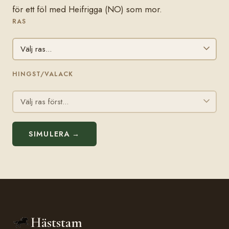
för ett föl med Heifrigga (NO) som mor.
RAS
HINGST/VALACK
SIMULERA →
Häststam