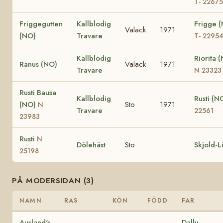
T- 22675
Friggegutten
Kallblodig
Frigge 
Valack
1971
(NO)
Travare
T- 2295
Kallblodig
Riorita 
Ranus (NO)
Valack
1971
Travare
N 23323
Rusti Bausa
Kallblodig
Rusti (N
(NO)
Sto
1971
N
Travare
22561
23983
Rusti
N
Dölehäst
Sto
Skjold-L
25198
PÅ MODERSIDAN (3)
NAMN
RAS
KÖN
FÖDD
FAR
Ausland's
Dally