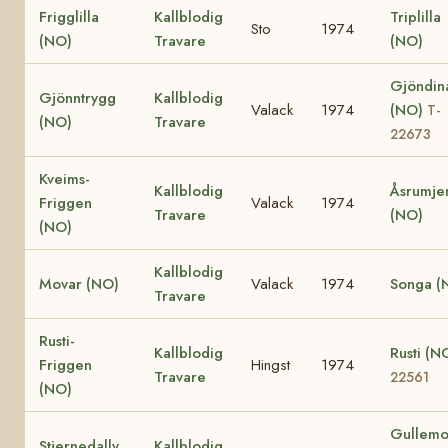
Frigglilla
Kallblodig
Triplilla
Sto
1974
(NO)
Travare
(NO)
Gjöndin
Gjönntrygg
Kallblodig
Valack
1974
(NO)
T-
(NO)
Travare
22673
Kveims-
Kallblodig
Åsrumje
Friggen
Valack
1974
Travare
(NO)
(NO)
Kallblodig
Movar (NO)
Valack
1974
Songa (
Travare
Rusti-
Kallblodig
Rusti (N
Friggen
Hingst
1974
Travare
22561
(NO)
Gullemo
Stjernedally
Kallblodig