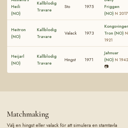
Kallblodig
Heili
Sto
1975
Friggen
Travare
(NO)
(NO)
N 2017
Kongsvinge
Heitron
Kallblodig
Valack
1973
Tron (NO)
N
(NO)
Travare
1921
Jahnuar
Heijarl
Kallblodig
Hingst
1971
(NO)
N 194
(NO)
Travare
📷
Matchmaking
Välj en hingst eller valack för att simulera en stamtavla