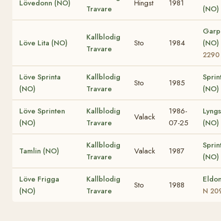
Lövedonn (NO)
Hingst
1981
Travare
(NO)
Garp
Kallblodig
Löve Lita (NO)
Sto
1984
(NO)
Travare
2290
Löve Sprinta
Kallblodig
Sprin
Sto
1985
(NO)
Travare
(NO)
Löve Sprinten
Kallblodig
1986-
Lyngs
Valack
(NO)
Travare
07-25
(NO)
Kallblodig
Sprin
Tamlin (NO)
Valack
1987
Travare
(NO)
Löve Frigga
Kallblodig
Eldo
Sto
1988
(NO)
Travare
N 20