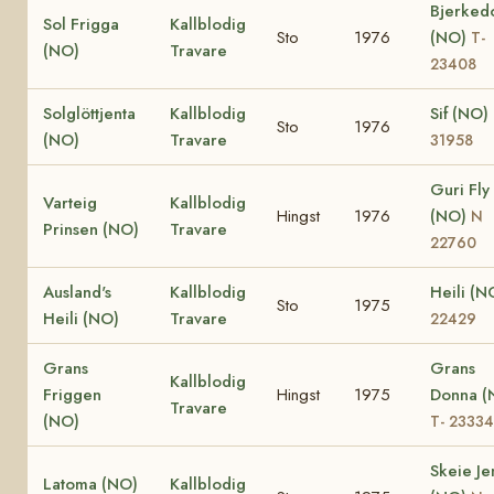
Bjerked
Sol Frigga
Kallblodig
Sto
1976
(NO)
T-
(NO)
Travare
23408
Solglöttjenta
Kallblodig
Sif (NO)
Sto
1976
(NO)
Travare
31958
Guri Fly
Varteig
Kallblodig
Hingst
1976
(NO)
N
Prinsen (NO)
Travare
22760
Ausland's
Kallblodig
Heili (
Sto
1975
Heili (NO)
Travare
22429
Grans
Grans
Kallblodig
Friggen
Hingst
1975
Donna (
Travare
(NO)
T- 23334
Skeie Je
Latoma (NO)
Kallblodig