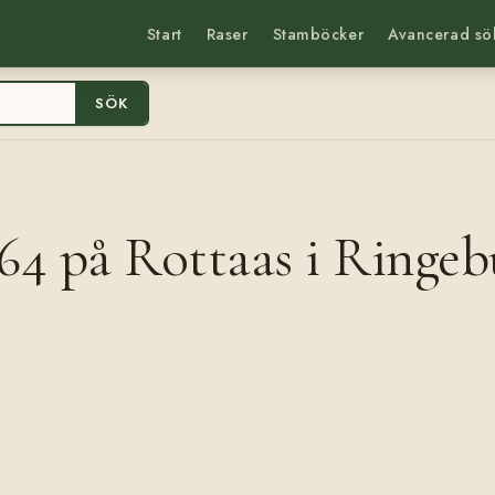
Start
Raser
Stamböcker
Avancerad sö
SÖK
864 på Rottaas i Ringeb