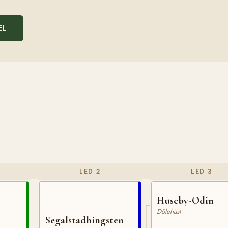
EL
LED 2
LED 3
Huseby-Odin
Dölehäst
Segalstadhingsten