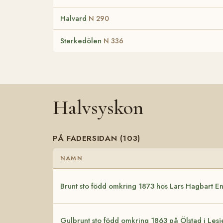
Halvard
N 290
Sterkedölen
N 336
Halvsyskon
PÅ FADERSIDAN (103)
NAMN
Brunt sto född omkring 1873 hos Lars Hagbart E
Gulbrunt sto född omkring 1863 på Ölstad i Lesj