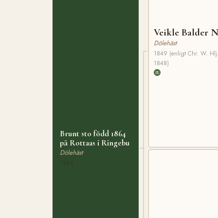
Veikle Balder N
Dölehäst
1849 (enligt Chr. W. Hlj
1848)
Brunt sto född 1864
på Rottaas i Ringebu
Dölehäst
1864