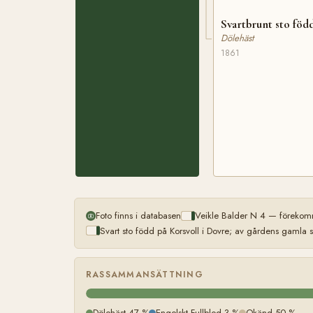
Svartbrunt sto föd
Dölehäst
1861
Foto finns i databasen
Veikle Balder N 4 — förekomm
Svart sto född på Korsvoll i Dovre; av gårdens gamla
RASSAMMANSÄTTNING
Dölehäst 47 %
Engelskt Fullblod 3 %
Okänd 50 %