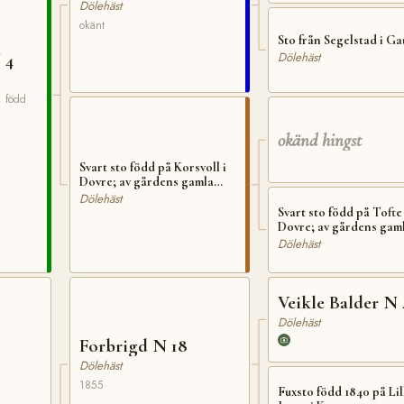
Dölehäst
okänt
Sto från Segelstad i Ga
 4
Dölehäst
. född
okänd hingst
Svart sto född på Korsvoll i
Dovre; av gårdens gamla
stam
Dölehäst
Svart sto född på Tofte 
Dovre; av gårdens gam
stam
Dölehäst
Veikle Balder N 
Dölehäst
Forbrigd N 18
Dölehäst
1855
Fuxsto född 1840 på Lil