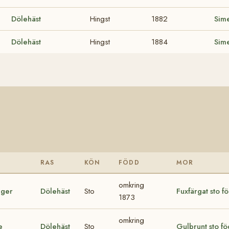
Dölehäst
Hingst
1882
Sime
Dölehäst
Hingst
1884
Sime
RAS
KÖN
FÖDD
MOR
omkring
nger
Dölehäst
Sto
Fuxfärgat sto 
1873
omkring
e
Dölehäst
Sto
Gulbrunt sto f