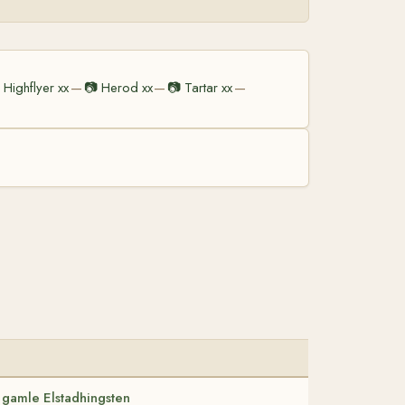
Highflyer xx
📷
Herod xx
📷
Tartar xx
—
—
—
gamle Elstadhingsten