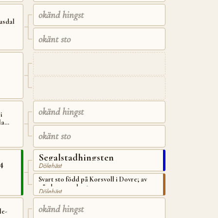
okänd hingst
usdal
okänt sto
okänd hingst
i
la
okänt sto
Segalstadhingsten
4
Dölehäst
Svart sto född på Korsvoll i Dovre; av
gårdens gamla stam
Dölehäst
okänd hingst
le-