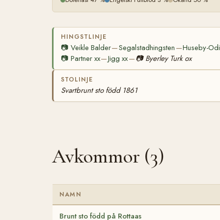
HINGSTLINJE
📷
Veikle Balder
Segalstadhingsten
Huseby-Odi
—
—
📷
Partner xx
Jigg xx
📷
Byerley Turk ox
—
—
STOLINJE
Svartbrunt sto född 1861
Avkommor (3)
NAMN
Brunt sto född på Rottaas