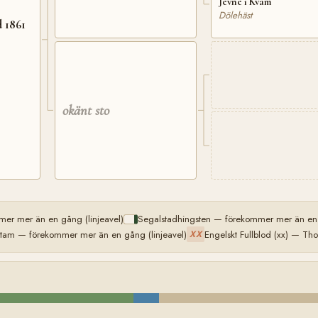
Jevne i Kvam
Dölehäst
d 1861
okänt sto
er mer än en gång (linjeavel)
Segalstadhingsten — förekommer mer än en 
 stam — förekommer mer än en gång (linjeavel)
Engelskt Fullblod (xx) — T
XX