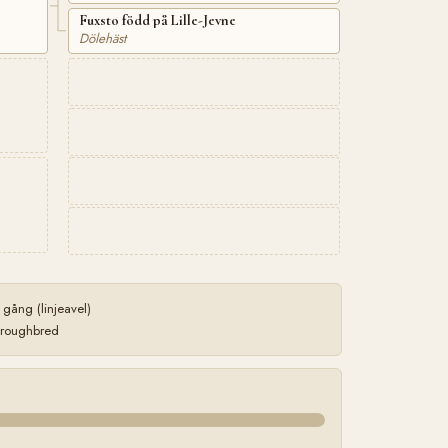
Fuxsto född på Lille-Jevne
Dölehäst
gång (linjeavel)
horoughbred