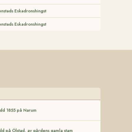
nstads Eskadronshingst
nstads Eskadronshingst
född 1855 på Narum
ödd på Ölstad, av gårdens gamla stam