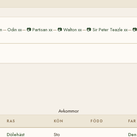
n
Odin xx
📷
Partisan xx
📷
Walton xx
📷
Sir Peter Teazle xx
📷
—
—
—
—
—
Avkommor
RAS
KÖN
FÖDD
FAR
Dölehäst
Sto
Den 