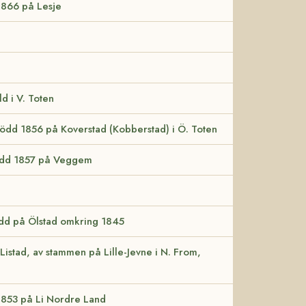
 1866 på Lesje
ld i V. Toten
född 1856 på Koverstad (Kobberstad) i Ö. Toten
född 1857 på Veggem
ödd på Ölstad omkring 1845
Listad, av stammen på Lille-Jevne i N. From,
 1853 på Li Nordre Land