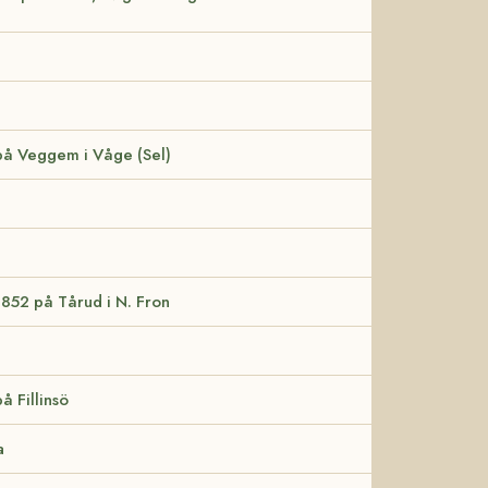
 på Veggem i Våge (Sel)
1852 på Tårud i N. Fron
å Fillinsö
a