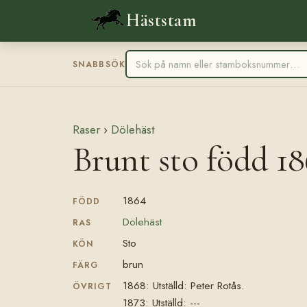
Häststam
SNABBSÖK
Raser
›
Dölehäst
Brunt sto född 1
1864
FÖDD
Dölehäst
RAS
Sto
KÖN
brun
FÄRG
1868: Utställd: Peter Rotås.
ÖVRIGT
1873: Utställd: ---