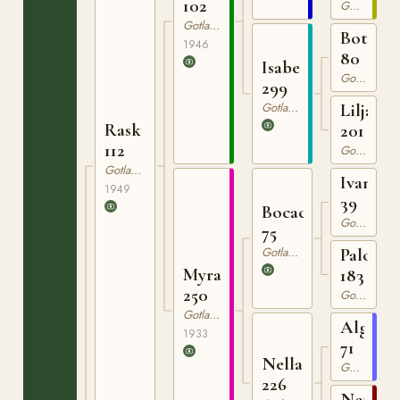
102
Gotlandsruss
Gotlandsruss
Botajr
1946
80
Isabella
Gotlandsruss
299
Gotlandsruss
Liljan
Rask
201
112
Gotlandsruss
Gotlandsruss
Ivan
1949
39
Bocack
Gotlandsruss
75
Gotlandsruss
Palova
Myra
183
250
Gotlandsruss
Gotlandsruss
Algo
1933
71
Nella
Gotlandsruss
226
Netta