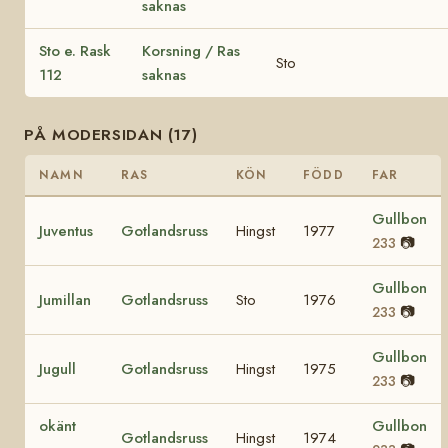
saknas
Sto e. Rask
Korsning / Ras
Sto
112
saknas
PÅ MODERSIDAN (17)
NAMN
RAS
KÖN
FÖDD
FAR
Gullbon
Juventus
Gotlandsruss
Hingst
1977
📷
233
Gullbon
Jumillan
Gotlandsruss
Sto
1976
📷
233
Gullbon
Jugull
Gotlandsruss
Hingst
1975
📷
233
okänt
Gullbon
Gotlandsruss
Hingst
1974