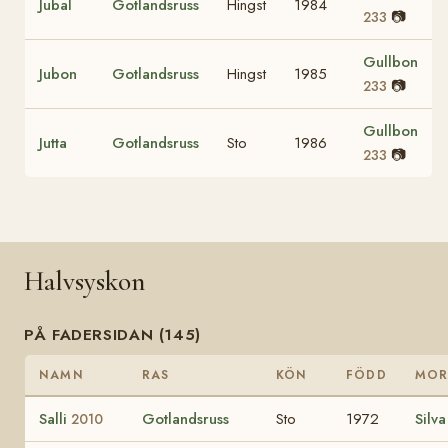
Jubal
Gotlandsruss
Hingst
1984
📷
233
Gullbon
Jubon
Gotlandsruss
Hingst
1985
📷
233
Gullbon
Jutta
Gotlandsruss
Sto
1986
📷
233
Halvsyskon
PÅ FADERSIDAN (145)
NAMN
RAS
KÖN
FÖDD
MO
Salli
Gotlandsruss
Sto
1972
Silv
2010