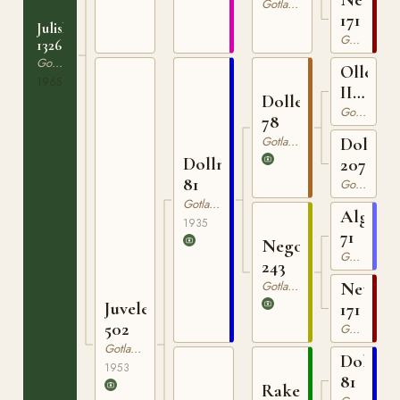
Gotlandsruss
171
Juliska
Gotlandsruss
1326
Gotlandsruss
Olle
1965
III
Dolle
63
Gotlandsruss
78
Gotlandsruss
Dolla
Dollman
207
81
Gotlandsruss
Gotlandsruss
Algo
1935
71
Nego
Gotlandsruss
243
Gotlandsruss
Netta
Juvelen
171
502
Gotlandsruss
Gotlandsruss
Dollma
1953
81
Raketen