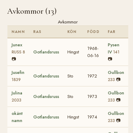
Avkommor (13)
Avkommor
NAMN
RAS
KÖN
FÖDD
FAR
Junex
Pysen
1968-
Gotlandsruss
Hingst
IV
RUSS 8
141
06-16
📷
📷
Jusefin
Gullbon
Gotlandsruss
Sto
1972
📷
1839
233
Julina
Gullbon
Gotlandsruss
Sto
1973
📷
2033
233
okänt
Gullbon
Gotlandsruss
Hingst
1974
namn
📷
233