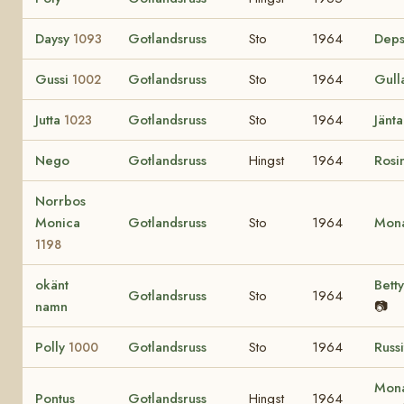
Daysy
Gotlandsruss
Sto
1964
Deps
1093
Gussi
Gotlandsruss
Sto
1964
Gull
1002
Jutta
Gotlandsruss
Sto
1964
Jänt
1023
Nego
Gotlandsruss
Hingst
1964
Rosi
Norrbos
Monica
Gotlandsruss
Sto
1964
Mon
1198
okänt
Bett
Gotlandsruss
Sto
1964
namn
📷
Polly
Gotlandsruss
Sto
1964
Russ
1000
Mona
Pontus
Gotlandsruss
Hingst
1964