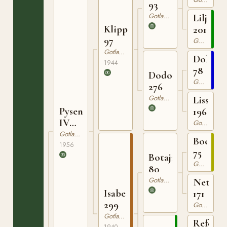
93
Gotlandsruss
Liljan
Klippman
201
97
Gotlandsruss
Gotlandsruss
Dolle
1944
78
Dodo
Gotlandsruss
276
Gotlandsruss
Lissi
Pysen
196
IV
Gotlandsruss
141
Gotlandsruss
Bocack
1956
75
Botajr
Gotlandsruss
80
Gotlandsruss
Netta
Isabella
171
299
Gotlandsruss
Gotlandsruss
Reform
1940