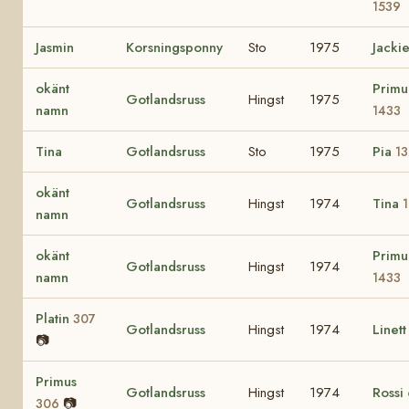
1539
Jasmin
Korsningsponny
Sto
1975
Jacki
okänt
Primu
Gotlandsruss
Hingst
1975
namn
1433
Tina
Gotlandsruss
Sto
1975
Pia
1
okänt
Gotlandsruss
Hingst
1974
Tina
namn
okänt
Primu
Gotlandsruss
Hingst
1974
namn
1433
Platin
307
Gotlandsruss
Hingst
1974
Linet
📷
Primus
Gotlandsruss
Hingst
1974
Rossi
📷
306