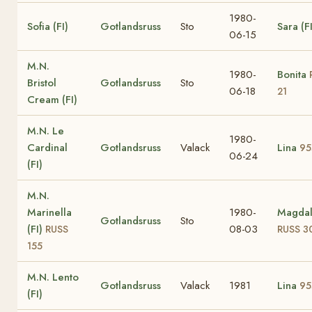
1980-
Sofia (FI)
Gotlandsruss
Sto
Sara (FI
06-15
M.N.
1980-
Bonita
Bristol
Gotlandsruss
Sto
06-18
21
Cream (FI)
M.N. Le
1980-
Cardinal
Gotlandsruss
Valack
Lina
95
06-24
(FI)
M.N.
Marinella
1980-
Magda
Gotlandsruss
Sto
(FI)
08-03
RUSS
RUSS 3
155
M.N. Lento
Gotlandsruss
Valack
1981
Lina
95
(FI)