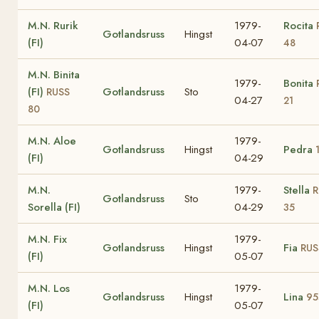
M.N. Rurik
1979-
Rocita
Gotlandsruss
Hingst
(FI)
04-07
48
M.N. Binita
1979-
Bonita
(FI)
Gotlandsruss
Sto
RUSS
04-27
21
80
M.N. Aloe
1979-
Gotlandsruss
Hingst
Pedra
(FI)
04-29
M.N.
1979-
Stella
R
Gotlandsruss
Sto
Sorella (FI)
04-29
35
M.N. Fix
1979-
Gotlandsruss
Hingst
Fia
RUS
(FI)
05-07
M.N. Los
1979-
Gotlandsruss
Hingst
Lina
95
(FI)
05-07