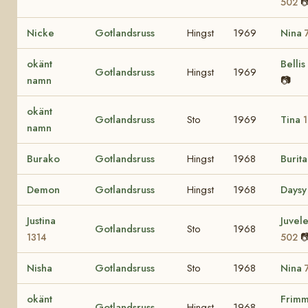

502
Nicke
Gotlandsruss
Hingst
1969
Nina
okänt
Bellis
Gotlandsruss
Hingst
1969
namn
📷
okänt
Gotlandsruss
Sto
1969
Tina
namn
Burako
Gotlandsruss
Hingst
1968
Burit
Demon
Gotlandsruss
Hingst
1968
Days
Justina
Juvel
Gotlandsruss
Sto
1968

1314
502
Nisha
Gotlandsruss
Sto
1968
Nina
okänt
Frim
Gotlandsruss
Hingst
1968