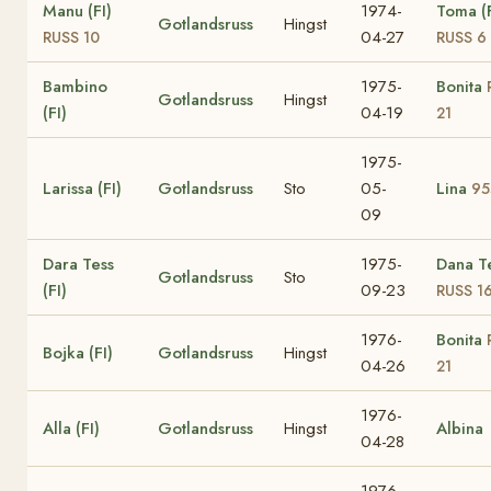
Manu (FI)
1974-
Toma (F
Gotlandsruss
Hingst
04-27
RUSS 10
RUSS 6
Bambino
1975-
Bonita
Gotlandsruss
Hingst
(FI)
04-19
21
1975-
Larissa (FI)
Gotlandsruss
Sto
05-
Lina
95
09
Dara Tess
1975-
Dana T
Gotlandsruss
Sto
(FI)
09-23
RUSS 1
1976-
Bonita
Bojka (FI)
Gotlandsruss
Hingst
04-26
21
1976-
Alla (FI)
Gotlandsruss
Hingst
Albina
04-28