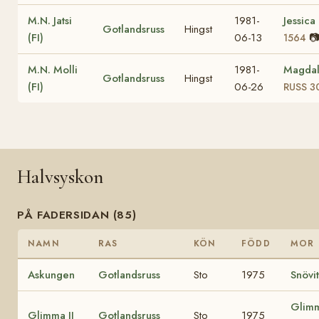
M.N. Jatsi
1981-
Jessica
Gotlandsruss
Hingst
(FI)
06-13

1564
M.N. Molli
1981-
Magda
Gotlandsruss
Hingst
(FI)
06-26
RUSS 3
Halvsyskon
PÅ FADERSIDAN (85)
NAMN
RAS
KÖN
FÖDD
MOR
Askungen
Gotlandsruss
Sto
1975
Snövit
Glim
Glimma II
Gotlandsruss
Sto
1975