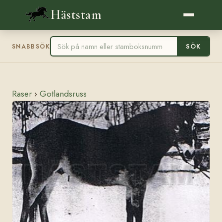
Häststam
SÖK
SNABBSÖK
Raser
›
Gotlandsruss