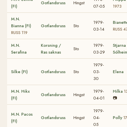
Gotlandsruss
Hingst
(FI)
07-05
1973
M.N.
1979-
Bianett
Bianna (FI)
Gotlandsruss
Sto
03-14
RUSS 4
RUSS 119
M.N.
Korsning /
1979-
Stjarna
Sto
Serafina
Ras saknas
03-29
Sólhei
1979-
Silke (FI)
Gotlandsruss
Sto
03-
Elena
30
M.N. Hikx
1979-
Hilka
1
Gotlandsruss
Hingst
(FI)
04-01
📷
1979-
M.N. Pacos
Gotlandsruss
Hingst
04-
Polly
1
(FI)
05