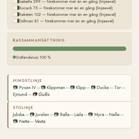
Isabella 299 — förekommer mer än en gång (linjeavel)
Bocack 75 — förekommer mer än en gång (linjeavel)
Raketen 102 — förekommer mer än en gång (linjeavel)
Dollman 81 — förekommer mer än en gång (linjeavel)
RASSAMMANSÄTTNING
Gotlandsruss 100 %
HINGSTLINJE
📷
Pysen IV
📷
Klippman
📷
Klipp
📷
Ducke
Tor
—
—
—
—
—
Ejmund
📷
Gullis
—
STOLINJE
Juliska
📷
Juvelen
📷
Ralla
Laila
📷
Myra
Nella
—
—
—
—
—
—
📷
Netta
Vesta
—