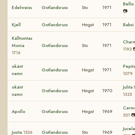
Bellis
Edelweiss
Gotlandsruss
Sto
1971
📷
Kjell
Gotlandsruss
Hingst
1971
Babsi
Källtomtas
Char
Monia
Gotlandsruss
Sto
1971
1193
1716
okänt
Pepit
Gotlandsruss
Hingst
1971
namn
1079
okänt
Julita I
Gotlandsruss
Hingst
1970
namn
1325
Carme
Apollo
Gotlandsruss
Hingst
1969

501
Juvel
Jusita
Gotlandsruss
Sto
1969
1536