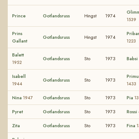
Glim
Prince
Gotlandsruss
Hingst
1974
1539
Prins
Priba
Gotlandsruss
Hingst
1974
Gallant
1223
Balett
Gotlandsruss
Sto
1973
Babsi
1952
Isabell
Primu
Gotlandsruss
Sto
1973
1944
1433
Nina
Gotlandsruss
Sto
1973
Pia
1947
1
Pyret
Gotlandsruss
Sto
1973
Rossi
Zita
Gotlandsruss
Sto
1973
Fina
1