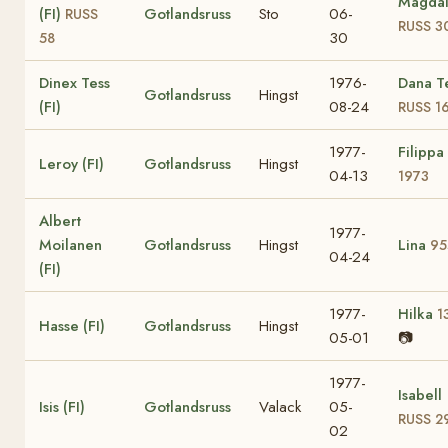
Magda
(FI)
Gotlandsruss
Sto
06-
RUSS
RUSS 3
30
58
Dinex Tess
1976-
Dana T
Gotlandsruss
Hingst
(FI)
08-24
RUSS 1
1977-
Filippa
Leroy (FI)
Gotlandsruss
Hingst
04-13
1973
Albert
1977-
Moilanen
Gotlandsruss
Hingst
Lina
95
04-24
(FI)
1977-
Hilka
1
Hasse (FI)
Gotlandsruss
Hingst
05-01
📷
1977-
Isabell
Isis (FI)
Gotlandsruss
Valack
05-
RUSS 2
02