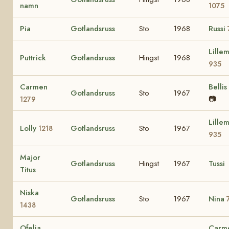
namn
1075
Pia
Gotlandsruss
Sto
1968
Russi
Lille
Puttrick
Gotlandsruss
Hingst
1968
935
Carmen
Bellis
Gotlandsruss
Sto
1967
📷
1279
Lille
Lolly
Gotlandsruss
Sto
1967
1218
935
Major
Gotlandsruss
Hingst
1967
Tussi
Titus
Niska
Gotlandsruss
Sto
1967
Nina
1438
Ofelia
Carme