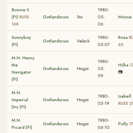
Bonnie II
1980-
(FI)
Gotlandsruss
Sto
05-
Minnie 
RUSS
06
168
Sonnyboy
1980-
Rosa
R
Gotlandsruss
Valack
(FI)
05-07
65
M.N. Henry
1980-
the
Hilka
1
Gotlandsruss
Hingst
05-
Navigator
📷
09
(FI)
M.N.
1980-
Isabell
Imperial
Gotlandsruss
Hingst
05-19
RUSS 2
Dry (FI)
M.N.
1980-
Gotlandsruss
Hingst
Polly
1
Picard (FI)
06-10