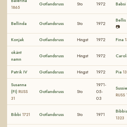
Balerina
Gotlandsruss
Sto
1972
Babsi
1865
Bellis
Bellinda
Gotlandsruss
Sto
1972
📷
Konjak
Gotlandsruss
Hingst
1972
Fina
1
okänt
Gotlandsruss
Hingst
1972
Caro
namn
Patrik IV
Gotlandsruss
Hingst
1972
Pia
1
Susanna
1971-
Sussi
(FI)
Gotlandsruss
Sto
05-
RUSS
RUSS 
03
31
Bibbi
Bibbi
Gotlandsruss
Sto
1971
1721
1323