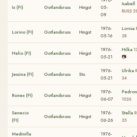
1976-
Isabell
Ix (FI)
Gotlandsruss
Hingst
05-
RUSS 2
09
1976-
Lovisa
Lorino (FI)
Gotlandsruss
Hingst
05-16
28
1976-
Hilka
1
Helio (FI)
Gotlandsruss
Hingst
05-21
📷
1976-
Ulrika
Jessina (FI)
Gotlandsruss
Sto
05-21
34
1976-
Pedron
Ronex (FI)
Gotlandsruss
Hingst
06-07
1026
Senecio
1976-
Stella
R
Gotlandsruss
Hingst
(FI)
06-26
35
Medinilla
1976-