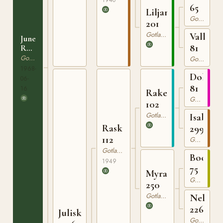
65
Liljan
Gotlandsruss
201
Gotlandsruss
Vally
Junex
81
RUSS
8
Gotlandsruss
Gotlandsruss
1968-
Dollma
06-
81
16
Raketen
Gotlandsruss
102
Gotlandsruss
Isabella
Rask
299
112
Gotlandsruss
Gotlandsruss
Bocack
1949
75
Myra
Gotlandsruss
250
Gotlandsruss
Nella
226
Juliska
Gotlandsruss