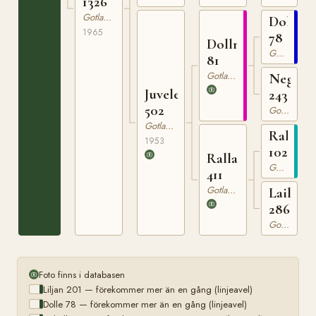
1326
Gotlandsruss
Dolle
1965
78
Dollman
Gotlandsruss
81
Gotlandsruss
Nego
Juvelen
243
502
Gotlandsruss
Gotlandsruss
Rakete
1953
102
Ralla
Gotlandsruss
411
Gotlandsruss
Laila
286
Gotlandsruss
Foto finns i databasen
Liljan 201 — förekommer mer än en gång (linjeavel)
Dolle 78 — förekommer mer än en gång (linjeavel)