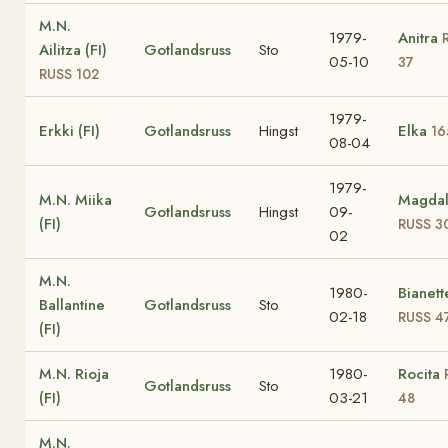
M.N.
1979-
Anitra
Ailitza (FI)
Gotlandsruss
Sto
05-10
37
RUSS 102
1979-
Erkki (FI)
Gotlandsruss
Hingst
Elka
16
08-04
1979-
M.N. Miika
Magda
Gotlandsruss
Hingst
09-
(FI)
RUSS 3
02
M.N.
1980-
Bianett
Ballantine
Gotlandsruss
Sto
02-18
RUSS 4
(FI)
M.N. Rioja
1980-
Rocita
Gotlandsruss
Sto
(FI)
03-21
48
M.N.