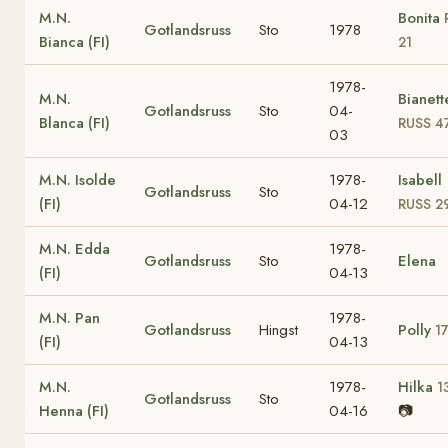
M.N.
Bonita
Gotlandsruss
Sto
1978
Bianca (FI)
21
1978-
M.N.
Bianett
Gotlandsruss
Sto
04-
Blanca (FI)
RUSS 4
03
M.N. Isolde
1978-
Isabell
Gotlandsruss
Sto
(FI)
04-12
RUSS 2
M.N. Edda
1978-
Gotlandsruss
Sto
Elena
(FI)
04-13
M.N. Pan
1978-
Gotlandsruss
Hingst
Polly
1
(FI)
04-13
M.N.
1978-
Hilka
1
Gotlandsruss
Sto
Henna (FI)
04-16
📷