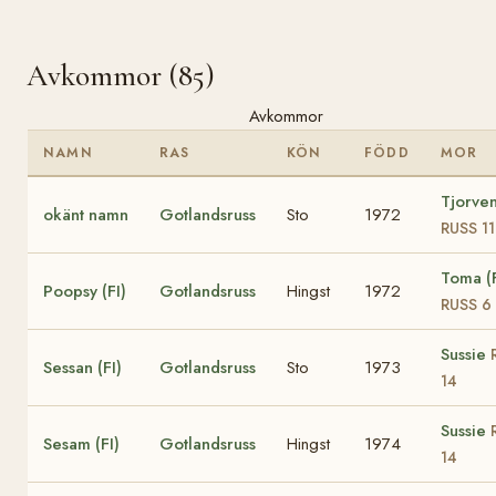
Avkommor (85)
Avkommor
NAMN
RAS
KÖN
FÖDD
MOR
Tjorven
okänt namn
Gotlandsruss
Sto
1972
RUSS 11
Toma (F
Poopsy (FI)
Gotlandsruss
Hingst
1972
RUSS 6
Sussie
Sessan (FI)
Gotlandsruss
Sto
1973
14
Sussie
Sesam (FI)
Gotlandsruss
Hingst
1974
14