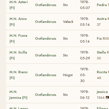
M.N. Asteri
1978-
Gotlandsruss
Sto
Pedra
(FI)
05-07
M.N. Ainio
1978-
Anitra
Gotlandsruss
Valack
(FI)
05-14
37
M.N. Fiona
1978-
Gotlandsruss
Sto
Fia
RUS
(FI)
05-14
M.N. Scilla
1978-
Stella
R
Gotlandsruss
Sto
(FI)
05-29
35
1978-
M.N. Riano
Rocita
Gotlandsruss
Hingst
05-
(FI)
48
30
M.N.
1978-
Jessica
Gotlandsruss
Sto
Jannina (FI)
06-12

1564
M.N. Lennu
1978-
Filippa