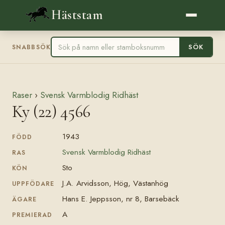
Häststam
SÖK
SNABBSÖK
Raser
›
Svensk Varmblodig Ridhäst
Ky (22) 4566
1943
FÖDD
Svensk Varmblodig Ridhäst
RAS
Sto
KÖN
J.A. Arvidsson, Hög, Västanhög
UPPFÖDARE
Hans E. Jeppsson, nr 8, Barsebäck
ÄGARE
A
PREMIERAD