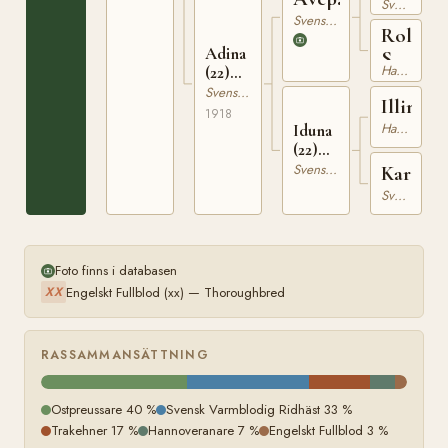
Svensk Varmblodig Ridhäst
Svensk Varmblodig Ridhäst
Rolla
Adina
SS
Hannoveranare
(22)
IV
RÄSK
Svensk Varmblodig Ridhäst
426
Illinois
1828
1918
Hannoveranare
Iduna
(22)
RÄSK
Svensk Varmblodig Ridhäst
Kari
1159
Svensk Varmblodig Ridhäst
Foto finns i databasen
Engelskt Fullblod (xx) — Thoroughbred
XX
RASSAMMANSÄTTNING
Ostpreussare 40 %
Svensk Varmblodig Ridhäst 33 %
Trakehner 17 %
Hannoveranare 7 %
Engelskt Fullblod 3 %