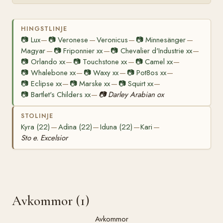
HINGSTLINJE
📷
Lux
📷
Veronese
Veronicus
📷
Minnesänger
—
—
—
—
Magyar
📷
Friponnier xx
📷
Chevalier d'Industrie xx
—
—
—
📷
Orlando xx
📷
Touchstone xx
📷
Camel xx
—
—
—
📷
Whalebone xx
📷
Waxy xx
📷
Pot8os xx
—
—
—
📷
Eclipse xx
📷
Marske xx
📷
Squirt xx
—
—
—
📷
Bartlet's Childers xx
📷
Darley Arabian ox
—
STOLINJE
Kyra (22)
Adina (22)
Iduna (22)
Kari
—
—
—
—
Sto e. Excelsior
Avkommor (1)
Avkommor