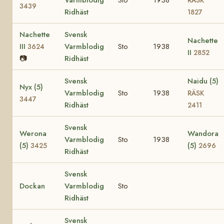
3439
Ridhäst
1827
Nachette
Svensk
Nachette
III
Varmblodig
Sto
1938
3624
II
2852
📷
Ridhäst
Svensk
Naidu (5)
Nyx (5)
Varmblodig
Sto
1938
RÄSK
3447
Ridhäst
2411
Svensk
Werona
Wandora
Varmblodig
Sto
1938
(5)
(5)
3425
2696
Ridhäst
Svensk
Dockan
Varmblodig
Sto
Ridhäst
Svensk