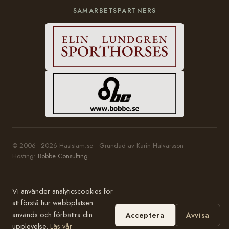
SAMARBETSPARTNERS
© 2006–2026 Häststam.se · Grundad av Karin Halvarsson
Hosting:
Bobbe Consulting
Vi använder analyticscookies för
att förstå hur webbplatsen
används och förbättra din
Acceptera
Avvisa
upplevelse.
Läs vår