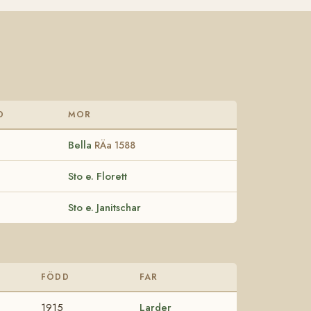
D
MOR
Bella
RÄa 1588
Sto e. Florett
Sto e. Janitschar
FÖDD
FAR
1915
Larder