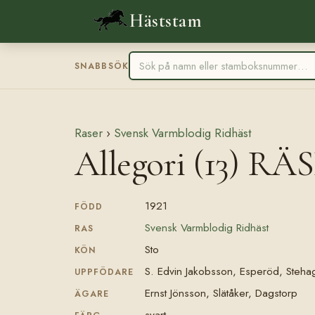
Häststam
SNABBSÖK
Raser
›
Svensk Varmblodig Ridhäst
Allegori (13) RÄ
1921
FÖDD
Svensk Varmblodig Ridhäst
RAS
Sto
KÖN
S. Edvin Jakobsson, Esperöd, Steha
UPPFÖDARE
Ernst Jönsson, Slätåker, Dagstorp
ÄGARE
svart