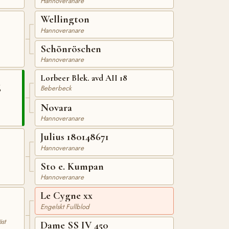
Hannoveranare
Wellington
Hannoveranare
Schönröschen
Hannoveranare
Lorbeer Blek. avd AII 18
6
Beberbeck
Novara
Hannoveranare
Julius 180148671
Hannoveranare
Sto e. Kumpan
Hannoveranare
Le Cygne xx
Engelskt Fullblod
st
Dame SS IV 450