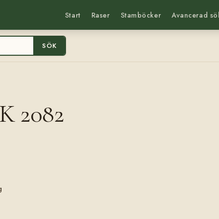
Start
Raser
Stamböcker
Avancerad sö
SÖK
SK 2082
g