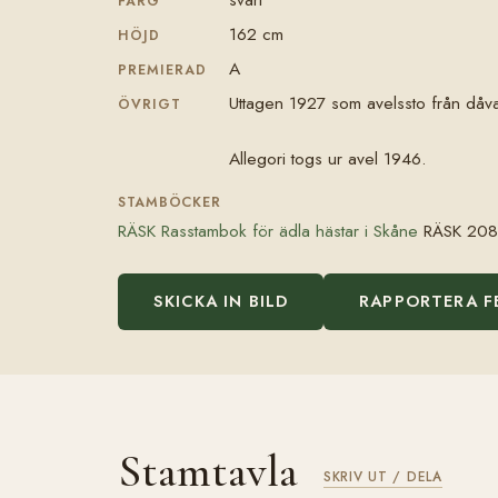
FÄRG
162 cm
HÖJD
A
PREMIERAD
Uttagen 1927 som avelssto från dåva
ÖVRIGT
Allegori togs ur avel 1946.
STAMBÖCKER
RÄSK Rasstambok för ädla hästar i Skåne
RÄSK 208
SKICKA IN BILD
RAPPORTERA F
Stamtavla
SKRIV UT / DELA