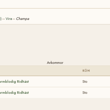
)
Vira
Champa
—
—
Avkommor
KÖN
armblodig Ridhäst
Sto
armblodig Ridhäst
Sto