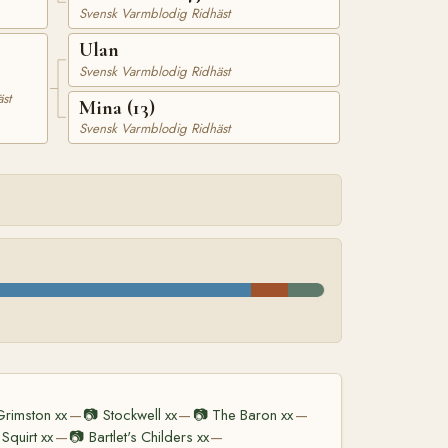
Svensk Varmblodig Ridhäst
Ulan
Svensk Varmblodig Ridhäst
st
Mina (13)
Svensk Varmblodig Ridhäst
Grimston xx
📷
Stockwell xx
📷
The Baron xx
—
—
—
Squirt xx
📷
Bartlet's Childers xx
—
—