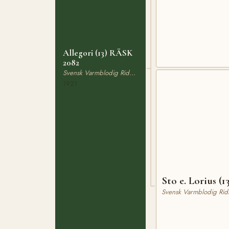
Allegori (13) RÄSK
2082
Svensk Varmblodig Ridhäst
1921
Sto e. Lorius (1
Svensk Varmblodig Rid