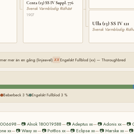
Centa (13) SS IV Suppl. 776
Svensk Varmblodig Ridhäst
1907
Ulla (13) SS IV 121
Svensk Varmblodig Ridhä
er mer än en gång (linjeavel)
Engelskt Fullblod (xx) — Thoroughbred
XX
%
Beberbeck 3 %
Engelskt Fullblod 3 %
0006698
📷
Alnok 180019588
📷
Adeptus xx
📷
Adonis xx
📷
—
—
—
—
ne xx
📷
Waxy xx
📷
Pot8os xx
📷
Eclipse xx
📷
Marske xx
📷
—
—
—
—
—