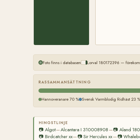
Foto finns i databasen
Lorval 180172396 — förekomm
RASSAMMANSÄTTNING
Hannoveranare 70 %
Svensk Varmblodig Ridhäst 23 
HINGSTLINJE
📷
Algot
Alcantara I 310008908
📷
Aland 18
—
—
📷
Birdcatcher xx
📷
Sir Hercules xx
📷
Whalebo
—
—