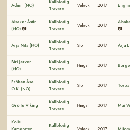
Kallblodig
Admir (NO)
Valack
2017
Engmi
Travare
Alsaker Åstin
Kallblodig
Alsak
Valack
2017
(NO)
📷
Travare
📷
Kallblodig
Arja Nita (NO)
Sto
2017
Arja L
Travare
Biri Jerven
Kallblodig
Hingst
2017
Borge
(NO)
Travare
Fröken Åse
Kallblodig
Sto
2017
Torpa
O.K. (NO)
Travare
Kallblodig
Grötte Viking
Hingst
2017
Mai V
Travare
Kolbu
Kallblodig
Kameraten
Valack
2017
Mijom