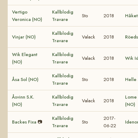
Vertigo
Kallblodig
Sto
2018
Håket
Veronica (NO)
Travare
Kallblodig
Vinjar (NO)
Valack
2018
Röeds
Travare
Wik Elegant
Kallblodig
Valack
2018
Wik I
(NO)
Travare
Kallblodig
Åsa Sol (NO)
Sto
2018
Helle
Travare
Åsvinn S.K.
Kallblodig
Lome 
Valack
2018
(NO)
Travare
(NO)
Kallblodig
2017-
Backes Fixa
📷
Sto
Idenor
Travare
06-22