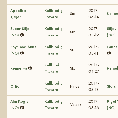
Äppelbo
Kallblodig
2017-
Sto
Kallo
Tjejen
Travare
05-14
Super Silje
Kallblodig
2017-
Siljev
Sto
(NO)
📷
Travare
05-12
(NO)
Föynland Anna
Kallblodig
2017-
Lanne
Sto
(NO)
📷
Travare
05-11
📷
Kallblodig
2017-
Remjerva
📷
Sto
Reme
Travare
04-27
Kallblodig
2017-
Ortio
Hingst
Storst
Travare
03-18
Alm Kogler
Kallblodig
2017-
Rigel 
Valack
(NO)
📷
Travare
03-16
(NO)