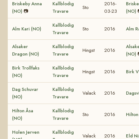
Briskeby Anna
Kallblodig
2016-
Brisk
Sto
(NO)
📷
Travare
03-23
(NO)
Kallblodig
Alm Kari (NO)
Sto
2016
Alm R
Travare
Alsaker
Kallblodig
Alsake
Hingst
2016
Dragon (NO)
Travare
(NO)
Birk Trollfaks
Kallblodig
Hingst
2016
Birk V
(NO)
Travare
Dag Schuvar
Kallblodig
Valack
2016
Dagsv
(NO)
Travare
Hilton Åsa
Kallblodig
Sto
2016
Hilto
(NO)
Travare
Holen Jerven
Kallblodig
Valack
2016
Eld Ni