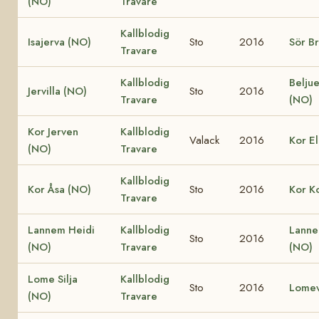
(NO)
Travare
Kallblodig
Isajerva (NO)
Sto
2016
Sör B
Travare
Kallblodig
Beljue
Jervilla (NO)
Sto
2016
Travare
(NO)
Kor Jerven
Kallblodig
Valack
2016
Kor E
(NO)
Travare
Kallblodig
Kor Åsa (NO)
Sto
2016
Kor K
Travare
Lannem Heidi
Kallblodig
Lanne
Sto
2016
(NO)
Travare
(NO)
Lome Silja
Kallblodig
Sto
2016
Lomev
(NO)
Travare