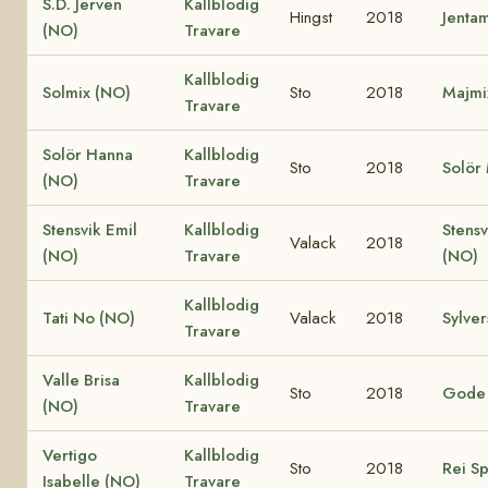
S.D. Jerven
Kallblodig
Hingst
2018
Jenta
(NO)
Travare
Kallblodig
Solmix (NO)
Sto
2018
Majmi
Travare
Solör Hanna
Kallblodig
Sto
2018
Solör
(NO)
Travare
Stensvik Emil
Kallblodig
Stens
Valack
2018
(NO)
Travare
(NO)
Kallblodig
Tati No (NO)
Valack
2018
Sylve
Travare
Valle Brisa
Kallblodig
Sto
2018
Gode 
(NO)
Travare
Vertigo
Kallblodig
Sto
2018
Rei S
Isabelle (NO)
Travare