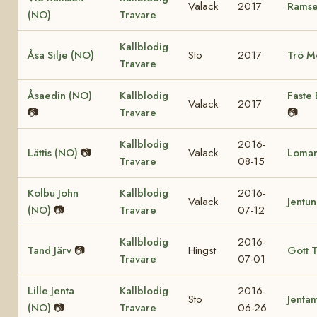
Valack
2017
Ramse
(NO)
Travare
Kallblodig
Åsa Silje (NO)
Sto
2017
Trö M
Travare
Åsaedin (NO)
Kallblodig
Faste 
Valack
2017
📷
Travare
📷
Kallblodig
2016-
Lättis (NO)
📷
Valack
Loman
Travare
08-15
Kolbu John
Kallblodig
2016-
Valack
Jentu
(NO)
📷
Travare
07-12
Kallblodig
2016-
Tand Järv
📷
Hingst
Gott T
Travare
07-01
Lille Jenta
Kallblodig
2016-
Sto
Jenta
(NO)
📷
Travare
06-26