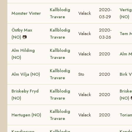
Kallblodig
2020-
Vertig
Monster Vinter
Valack
Travare
05-29
(NO)
Östby Max
Kallblodig
2020-
Valack
Tem M
(NO)
📷
Travare
03-26
Alm Hilding
Kallblodig
Valack
2020
Alm M
(NO)
Travare
Kallblodig
Alm Vilja (NO)
Sto
2020
Birk V
Travare
Briskeby Fryd
Kallblodig
Brisk
Valack
2020
(NO)
Travare
(NO)
Kallblodig
Hertugen (NO)
Valack
2020
Toria
Travare
Kapdjerven
Kallblodig
Kapdo