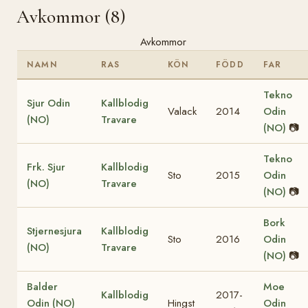
Avkommor (8)
Avkommor
NAMN
RAS
KÖN
FÖDD
FAR
Tekno
Sjur Odin
Kallblodig
Valack
2014
Odin
(NO)
Travare
(NO)
📷
Tekno
Frk. Sjur
Kallblodig
Sto
2015
Odin
(NO)
Travare
(NO)
📷
Bork
Stjernesjura
Kallblodig
Sto
2016
Odin
(NO)
Travare
(NO)
📷
Balder
Moe
Kallblodig
2017-
Odin (NO)
Hingst
Odin