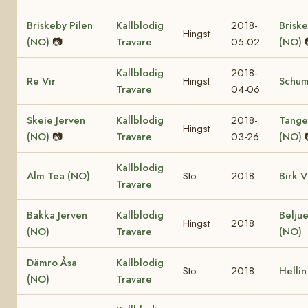
Briskeby Pilen
Kallblodig
2018-
Brisk
Hingst
(NO)
📷
Travare
05-02
(NO)
Kallblodig
2018-
Re Vir
Hingst
Schum
Travare
04-06
Skeie Jerven
Kallblodig
2018-
Tangen
Hingst
(NO)
📷
Travare
03-26
(NO)
Kallblodig
Alm Tea (NO)
Sto
2018
Birk V
Travare
Bakka Jerven
Kallblodig
Beljue
Hingst
2018
(NO)
Travare
(NO)
Dämro Åsa
Kallblodig
Sto
2018
Hellin
(NO)
Travare