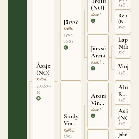
Trollfaks
Kallblodig Travare
(NO)
(NO)
Kallblodig Travare
Reitlisa
Järvsöfaks
(NO)
T-
Kallblodig Travare
Kallblodig Travare
23099
1994-
Lapp
06-23
Nils
Järvsö
Kallblodig Travare
Anna
Kallblodig Travare
Åsajerven
Vinjänt
(NO)
Kallblodig Travare
Kallblodig Travare
Alm
2002-04-
16
Rigel
Atom
Kallblodig Travare
(NO)
Vinter
(NO)
Kallblodig Travare
Åslill
Sindy
(NO)
Vinter
Kallblodig Travare
(NO)
Kallblodig Travare
Jahn
1994