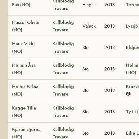
Kallblodig
Fus (NO)
Hingst
2018
Toria
Travare
Hassel Oliver
Kallblodig
Valack
2018
Lyssjö
(NO)
Travare
Hauk Vikki
Kallblodig
Sto
2018
Eldje
(NO)
Travare
Helmin Åsa
Kallblodig
Helmi
Sto
2018
(NO)
Travare
(NO)
Holter Faksa
Kallblodig
Brazz
Sto
2018
(NO)
Travare
📷
Kagge Tilla
Kallblodig
Sto
2018
Ty Li 
(NO)
Travare
Kjärumstjerna
Kallblodig
Sto
2018
Eike 
(NO)
Travare