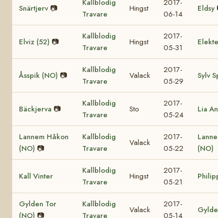
Kallblodig
2017-
Snärtjerv
📷
Hingst
Eldsy
Travare
06-14
Kallblodig
2017-
Elviz (52)
📷
Hingst
Elekte
Travare
05-31
Kallblodig
2017-
Åsspik (NO)
📷
Valack
Sylv S
Travare
05-29
Kallblodig
2017-
Bäckjerva
📷
Sto
Lia A
Travare
05-24
Lannem Håkon
Kallblodig
2017-
Lanne
Valack
(NO)
📷
Travare
05-22
(NO)
Kallblodig
2017-
Kall Vinter
Hingst
Philip
Travare
05-21
Gylden Tor
Kallblodig
2017-
Valack
Gylde
(NO)
📷
Travare
05-14