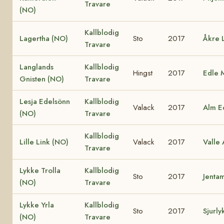
Travare
(NO)
Kallblodig
Lagertha (NO)
Sto
2017
Åkre 
Travare
Langlands
Kallblodig
Hingst
2017
Edle 
Gnisten (NO)
Travare
Lesja Edelsönn
Kallblodig
Valack
2017
Alm E
(NO)
Travare
Kallblodig
Lille Link (NO)
Valack
2017
Valle 
Travare
Lykke Trolla
Kallblodig
Sto
2017
Jenta
(NO)
Travare
Lykke Yrla
Kallblodig
Sto
2017
Sjurly
(NO)
Travare