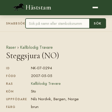
Häststam
SÖK
SNABBSÖK
Raser
›
Kallblodig Travare
Steggsjura (NO)
NK-07-0294
ID
2007-05-05
FÖDD
Kallblodig Travare
RAS
Sto
KÖN
Nils Nordvik, Bergen, Norge
UPPFÖDARE
brun
FÄRG