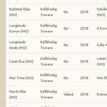
Kjölstad Silje
Kallblodig
Fjelds
Sto
2018
(NO)
Travare
(NO)
Langlands
Kallblodig
Sto
2018
Il Eo
Eowyn (NO)
Travare
Langlands
Kallblodig
Sto
2018
Edle 
Sindy (NO)
Travare
Kallblodig
Löset
Löset Åsa (NO)
Sto
2018
Travare
(NO)
Kallblodig
Moi Trine (NO)
Sto
2018
Moi E
Travare
Nord Uller
Kallblodig
Valack
2018
Kolne
(NO)
Travare