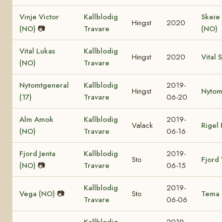
Vinje Victor
Kallblodig
Skeie 
Hingst
2020
(NO)
📷
Travare
(NO)
Vital Lukas
Kallblodig
Hingst
2020
Vital 
(NO)
Travare
Nytomtgeneral
Kallblodig
2019-
Hingst
Nytomt
(17)
Travare
06-20
Alm Amok
Kallblodig
2019-
Valack
Rigel 
(NO)
Travare
06-16
Fjord Jenta
Kallblodig
2019-
Sto
Fjord 
(NO)
📷
Travare
06-15
Kallblodig
2019-
Vega (NO)
📷
Sto
Tema 
Travare
06-06
Kallblodig
2019-