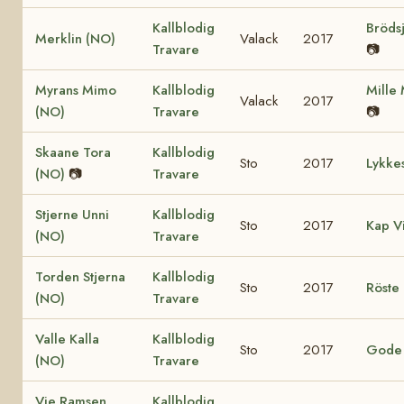
Kallblodig
Brödsj
Merklin (NO)
Valack
2017
Travare
📷
Myrans Mimo
Kallblodig
Mille
Valack
2017
(NO)
Travare
📷
Skaane Tora
Kallblodig
Sto
2017
Lykke
(NO)
📷
Travare
Stjerne Unni
Kallblodig
Sto
2017
Kap V
(NO)
Travare
Torden Stjerna
Kallblodig
Sto
2017
Röste 
(NO)
Travare
Valle Kalla
Kallblodig
Sto
2017
Gode 
(NO)
Travare
Vie Ramsen
Kallblodig