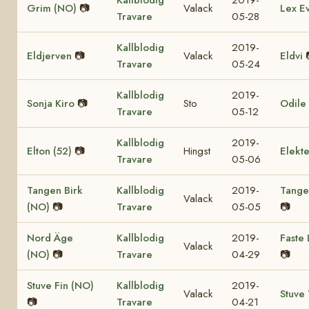
Grim (NO)
📷
Valack
Lex E
Travare
05-28
Kallblodig
2019-
Eldjerven
📷
Valack
Eldvi
Travare
05-24
Kallblodig
2019-
Sonja Kiro
📷
Sto
Odile 
Travare
05-12
Kallblodig
2019-
Elton (52)
📷
Hingst
Elekte
Travare
05-06
Tangen Birk
Kallblodig
2019-
Tange
Valack
(NO)
📷
Travare
05-05
📷
Nord Äge
Kallblodig
2019-
Faste
Valack
(NO)
📷
Travare
04-29
📷
Stuve Fin (NO)
Kallblodig
2019-
Valack
Stuve 
📷
Travare
04-21