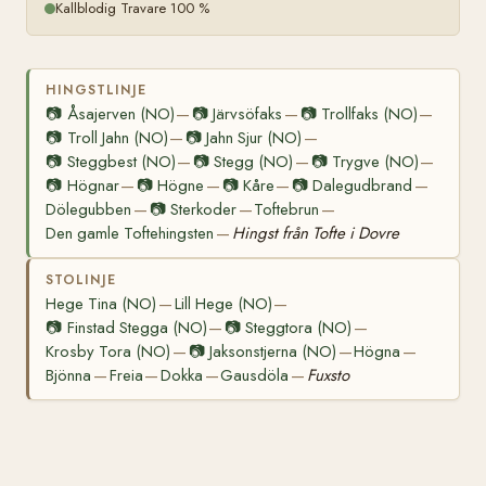
Kallblodig Travare 100 %
HINGSTLINJE
📷
Åsajerven (NO)
📷
Järvsöfaks
📷
Trollfaks (NO)
—
—
—
📷
Troll Jahn (NO)
📷
Jahn Sjur (NO)
—
—
📷
Steggbest (NO)
📷
Stegg (NO)
📷
Trygve (NO)
—
—
—
📷
Högnar
📷
Högne
📷
Kåre
📷
Dalegudbrand
—
—
—
—
Dölegubben
📷
Sterkoder
Toftebrun
—
—
—
Den gamle Toftehingsten
Hingst från Tofte i Dovre
—
STOLINJE
Hege Tina (NO)
Lill Hege (NO)
—
—
📷
Finstad Stegga (NO)
📷
Steggtora (NO)
—
—
Krosby Tora (NO)
📷
Jaksonstjerna (NO)
Högna
—
—
—
Bjönna
Freia
Dokka
Gausdöla
Fuxsto
—
—
—
—