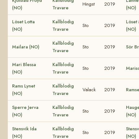
Kjölstad Fröyd
Kallblodig
Lanne
Hingst
2019
(NO)
Travare
(NO)
Löset Lotta
Kallblodig
Löset
Sto
2019
(NO)
Travare
(NO)
Kallblodig
Mailara (NO)
Sto
2019
Sör B
Travare
Mari Blessa
Kallblodig
Sto
2019
Maris
(NO)
Travare
Rams Lynet
Kallblodig
Valack
2019
Ramse
(NO)
Travare
Sperre Jerva
Kallblodig
Hauge
Sto
2019
(NO)
Travare
(NO)
Stensvik Ida
Kallblodig
Stens
Sto
2019
(NO)
Travare
(NO)