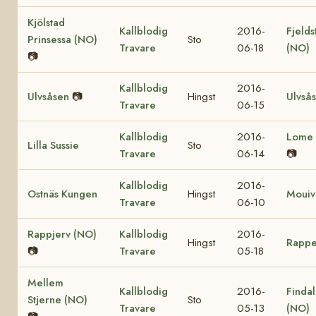
Kjölstad
Kallblodig
2016-
Fjelds
Prinsessa (NO)
Sto
Travare
06-18
(NO)
📷
Kallblodig
2016-
Ulvsåsen
📷
Hingst
Ulvså
Travare
06-15
Kallblodig
2016-
Lome 
Lilla Sussie
Sto
Travare
06-14
📷
Kallblodig
2016-
Ostnäs Kungen
Hingst
Mouiv
Travare
06-10
Rappjerv (NO)
Kallblodig
2016-
Hingst
Rappe
📷
Travare
05-18
Mellem
Kallblodig
2016-
Findal
Stjerne (NO)
Sto
Travare
05-13
(NO)