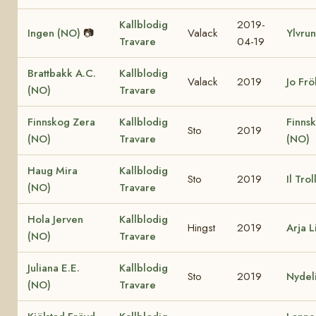
Kallblodig
2019-
Ingen (NO)
📷
Valack
Ylvru
Travare
04-19
Brattbakk A.C.
Kallblodig
Valack
2019
Jo Fr
(NO)
Travare
Finnskog Zera
Kallblodig
Finns
Sto
2019
(NO)
Travare
(NO)
Haug Mira
Kallblodig
Sto
2019
Il Tro
(NO)
Travare
Hola Jerven
Kallblodig
Hingst
2019
Arja L
(NO)
Travare
Juliana E.E.
Kallblodig
Sto
2019
Nydel
(NO)
Travare