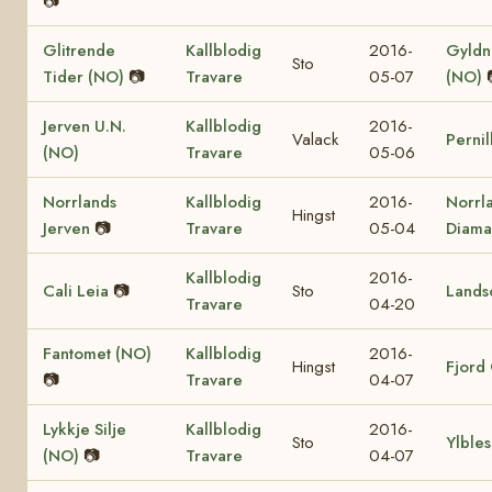
📷
Glitrende
Kallblodig
2016-
Gyldn
Sto
Tider (NO)
📷
Travare
05-07
(NO)
Jerven U.N.
Kallblodig
2016-
Valack
Perni
(NO)
Travare
05-06
Norrlands
Kallblodig
2016-
Norrl
Hingst
Jerven
📷
Travare
05-04
Diama
Kallblodig
2016-
Cali Leia
📷
Sto
Lands
Travare
04-20
Fantomet (NO)
Kallblodig
2016-
Hingst
Fjord
📷
Travare
04-07
Lykkje Silje
Kallblodig
2016-
Sto
Ylble
(NO)
📷
Travare
04-07