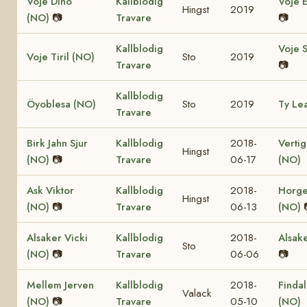
Voje Dino
Kallblodig
Voje 
Hingst
2019
(NO)
📷
Travare
📷
Kallblodig
Voje 
Voje Tiril (NO)
Sto
2019
Travare
📷
Kallblodig
Öyoblesa (NO)
Sto
2019
Ty Le
Travare
Birk Jahn Sjur
Kallblodig
2018-
Vertig
Hingst
(NO)
📷
Travare
06-17
(NO)
Ask Viktor
Kallblodig
2018-
Horge
Hingst
(NO)
📷
Travare
06-13
(NO)
Alsaker Vicki
Kallblodig
2018-
Alsak
Sto
(NO)
📷
Travare
06-06
📷
Mellem Jerven
Kallblodig
2018-
Findal
Valack
(NO)
📷
Travare
05-10
(NO)