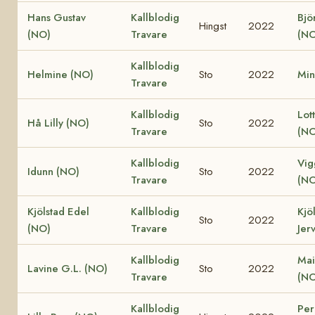
Hans Gustav
Kallblodig
Bjö
Hingst
2022
(NO)
Travare
(NO
Kallblodig
Helmine (NO)
Sto
2022
Min
Travare
Kallblodig
Lot
Hå Lilly (NO)
Sto
2022
Travare
(NO
Kallblodig
Vig
Idunn (NO)
Sto
2022
Travare
(NO
Kjölstad Edel
Kallblodig
Kjö
Sto
2022
(NO)
Travare
Jer
Kallblodig
Mai
Lavine G.L. (NO)
Sto
2022
Travare
(NO
Kallblodig
Perl