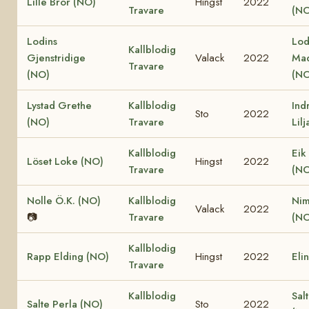
Lille Bror (NO)
Hingst
2022
Travare
(NO
Lodins
Lod
Kallblodig
Gjenstridige
Valack
2022
Ma
Travare
(NO)
(NO
Lystad Grethe
Kallblodig
Ind
Sto
2022
(NO)
Travare
Lil
Kallblodig
Eik
Löset Loke (NO)
Hingst
2022
Travare
(NO
Nolle Ö.K. (NO)
Kallblodig
Nim
Valack
2022
📷
Travare
(NO
Kallblodig
Rapp Elding (NO)
Hingst
2022
Eli
Travare
Kallblodig
Sal
Salte Perla (NO)
Sto
2022