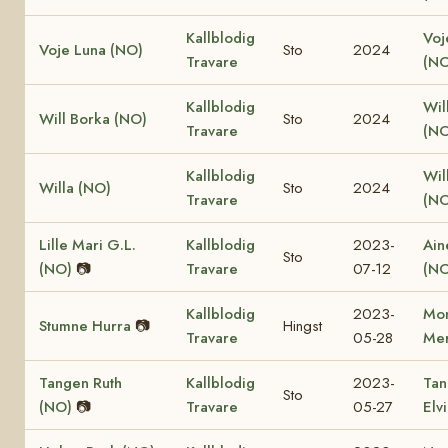
Kallblodig
Voj
Voje Luna (NO)
Sto
2024
Travare
(NO
Kallblodig
Wil
Will Borka (NO)
Sto
2024
Travare
(NO
Kallblodig
Will
Willa (NO)
Sto
2024
Travare
(NO
Lille Mari G.L.
Kallblodig
2023-
Ain
Sto
(NO)
📷
Travare
07-12
(NO
Kallblodig
2023-
Mon
Stumne Hurra
📷
Hingst
Travare
05-28
Mer
Tangen Ruth
Kallblodig
2023-
Tan
Sto
(NO)
📷
Travare
05-27
Elv