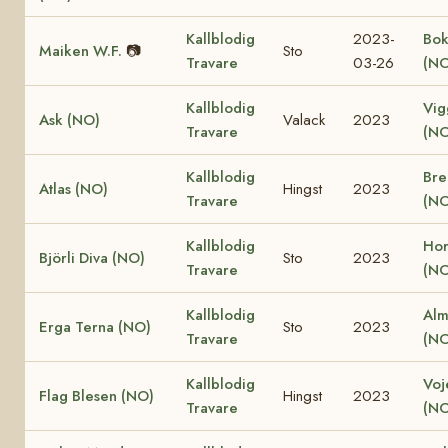
Kallblodig
2023-
Bok
Maiken W.F.
📷
Sto
Travare
03-26
(NO
Kallblodig
Vig
Ask (NO)
Valack
2023
Travare
(NO
Kallblodig
Bre
Atlas (NO)
Hingst
2023
Travare
(NO
Kallblodig
Hor
Björli Diva (NO)
Sto
2023
Travare
(NO
Kallblodig
Alm
Erga Terna (NO)
Sto
2023
Travare
(NO
Kallblodig
Voj
Flag Blesen (NO)
Hingst
2023
Travare
(NO