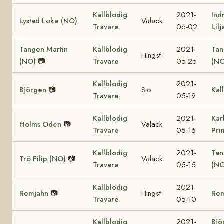
Kallblodig
2021-
Ind
Lystad Loke (NO)
Valack
Travare
06-02
Lil
Tangen Martin
Kallblodig
2021-
Tan
Hingst
(NO)
📷
Travare
05-25
(NO
Kallblodig
2021-
Björgen
📷
Sto
Kal
Travare
05-19
Kallblodig
2021-
Kar
Holms Oden
📷
Valack
Travare
05-16
Pri
Kallblodig
2021-
Tan
Trö Filip (NO)
📷
Valack
Travare
05-15
(NO
Kallblodig
2021-
Remjahn
📷
Hingst
Re
Travare
05-10
Kallblodig
2021-
Björ