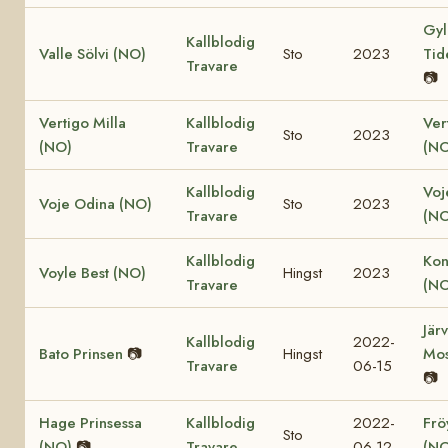
Gyl
Kallblodig
Valle Sölvi (NO)
Sto
2023
Tid
Travare
📷
Vertigo Milla
Kallblodig
Ver
Sto
2023
(NO)
Travare
(NO
Kallblodig
Voj
Voje Odina (NO)
Sto
2023
Travare
(NO
Kallblodig
Kon
Voyle Best (NO)
Hingst
2023
Travare
(NO
Jär
Kallblodig
2022-
Bato Prinsen
📷
Hingst
Mos
Travare
06-15
📷
Hage Prinsessa
Kallblodig
2022-
Fröy
Sto
(NO)
📷
Travare
06-12
(NO