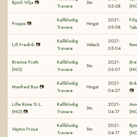
Björli Vilja
📷
Sto
Travare
05-08
(NO
Kallblodig
2021-
Fil
Frippe
📷
Hingst
Travare
05-08
Tab
Kallblodig
2021-
Lill Fredrik
📷
Valack
Re
Travare
05-04
Brenne Frutti
Kallblodig
2021-
Bre
Sto
(NO)
Travare
05-01
(NO
Kallblodig
2021-
Brå
Manfred Box
📷
Hingst
Travare
04-27
📷
Lille Rose G.L.
Kallblodig
2021-
Ain
Sto
(NO)
📷
Travare
04-17
(NO
Kallblodig
2021-
Bjö
Vejmo Fröya
Sto
Travare
04-17
(NO