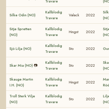
Travare
(NO
Kallblodig
Sil
Silke Odin (NO)
Valack
2022
Travare
(NO
Sitje Spretten
Kallblodig
Sitj
Hingst
2022
(NO)
Travare
(NO
Kallblodig
Sjö Lilja (NO)
Sto
2022
Gun
Travare
Kallblodig
Ska
Skar Mia (NO)
📷
Sto
2022
Travare
(NO
Skauge Martin
Kallblodig
Mar
Hingst
2022
I.H. (NO)
Travare
Röd
Troll Sterk Vilje
Kallblodig
Lil
Sto
2022
(NO)
Travare
(NO