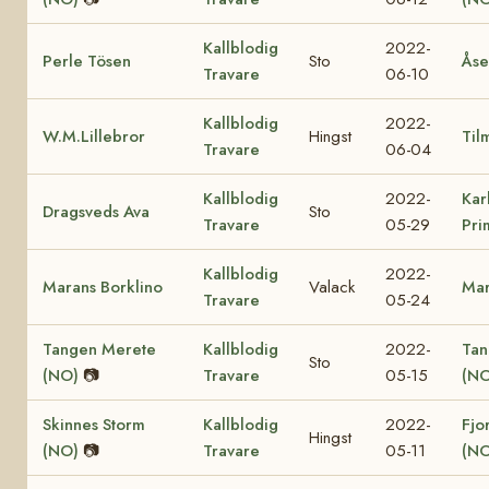
Kallblodig
2022-
Perle Tösen
Sto
Åse
Travare
06-10
Kallblodig
2022-
W.M.Lillebror
Hingst
Til
Travare
06-04
Kallblodig
2022-
Kar
Dragsveds Ava
Sto
Travare
05-29
Pri
Kallblodig
2022-
Marans Borklino
Valack
Mar
Travare
05-24
Tangen Merete
Kallblodig
2022-
Tan
Sto
(NO)
📷
Travare
05-15
(NO
Skinnes Storm
Kallblodig
2022-
Fjo
Hingst
(NO)
📷
Travare
05-11
(NO