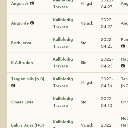
Ängsrask
📷
Hingst
Äng
Travare
04-27
Kallblodig
2022-
Ängsvide
📷
Valack
Äng
Travare
04-27
Kallblodig
2022-
Pum
Bork Jerva
Sto
Travare
04-25
📷
Kallblodig
2022-
Hag
K.A.Bruden
Sto
Travare
04-23
📷
Tangen Nils (NO)
Kallblodig
2022-
Tan
Hingst
📷
Travare
04-16
(NO
Kallblodig
2022-
Önnes Livia
Sto
Önn
Travare
04-10
Ne
Kallblodig
Bahus Bajas (NO)
Valack
2022
Hel