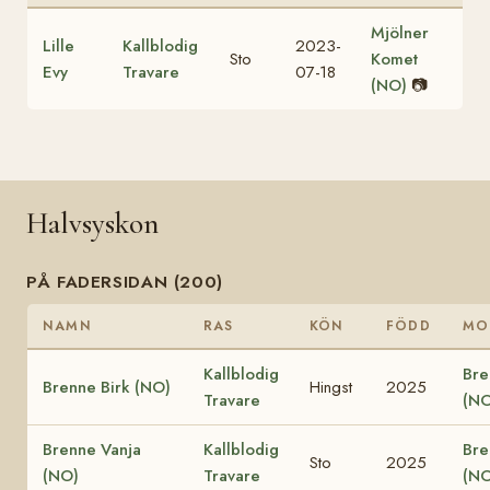
Mjölner
Lille
Kallblodig
2023-
Sto
Komet
Evy
Travare
07-18
(NO)
📷
Halvsyskon
PÅ FADERSIDAN (200)
NAMN
RAS
KÖN
FÖDD
MO
Kallblodig
Bre
Brenne Birk (NO)
Hingst
2025
Travare
(NO
Brenne Vanja
Kallblodig
Bre
Sto
2025
(NO)
Travare
(NO