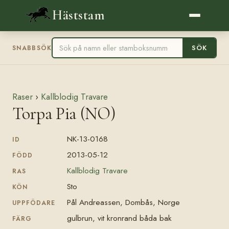
Häststam
SÖK
SNABBSÖK
Raser
›
Kallblodig Travare
Torpa Pia (NO)
NK-13-0168
ID
2013-05-12
FÖDD
Kallblodig Travare
RAS
Sto
KÖN
Pål Andreassen, Dombås, Norge
UPPFÖDARE
gulbrun, vit kronrand båda bak
FÄRG