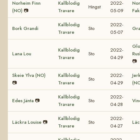
Norheim Finn
Kallblodig
2022-
No
Hingst
(NO)
📷
Travare
05-09
Fak
Kallblodig
2022-
Bork Grandi
Sto
Gra
Travare
05-07
Glo
Kallblodig
2022-
Lana Lou
Sto
Rus
Travare
04-29
📷
Skeie Ylva (NO)
Kallblodig
2022-
Jer
Sto
📷
Travare
04-29
(NO
Kallblodig
2022-
Edes Jänta
📷
Sto
Vin
Travare
04-28
Kallblodig
2022-
Läckra Louise
📷
Sto
Läc
Travare
04-27
Kallblodig
2022-