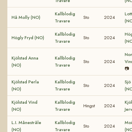
Travare
(NO
Kallblodig
Lot
Hå Molly (NO)
Sto
2024
Travare
(NO
Kallblodig
Hög
Högly Fryd (NO)
Sto
2024
Travare
(NO
Nor
Kjölstad Anna
Kallblodig
Sto
2024
Vin
(NO)
Travare
📷
Kjölstad Perla
Kallblodig
Sjö
Sto
2024
(NO)
Travare
(NO
Kjölstad Vind
Kallblodig
Kjö
Hingst
2024
(NO)
Travare
Jer
L.I. Månestråle
Kallblodig
Moi
Sto
2024
(NO)
Travare
(NO