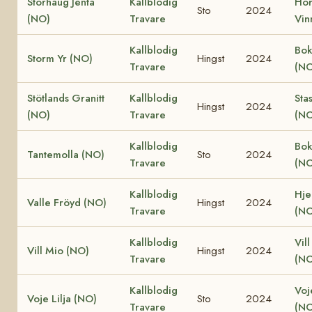
Storhaug Jenta
Kallblodig
Ho
Sto
2024
(NO)
Travare
Vin
Kallblodig
Bok
Storm Yr (NO)
Hingst
2024
Travare
(NO
Stötlands Granitt
Kallblodig
Sta
Hingst
2024
(NO)
Travare
(NO
Kallblodig
Bok
Tantemolla (NO)
Sto
2024
Travare
(NO
Kallblodig
Hjel
Valle Fröyd (NO)
Hingst
2024
Travare
(NO
Kallblodig
Vill
Vill Mio (NO)
Hingst
2024
Travare
(NO
Kallblodig
Voj
Voje Lilja (NO)
Sto
2024
Travare
(NO