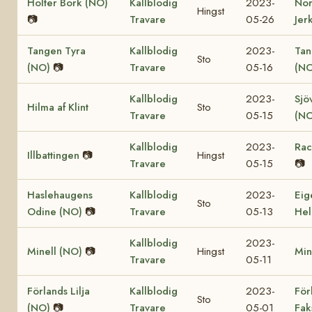
Holter Bork (NO)
Kallblodig
2023-
No
Hingst
📷
Travare
05-26
Jer
Tangen Tyra
Kallblodig
2023-
Tan
Sto
(NO)
📷
Travare
05-16
(NO
Kallblodig
2023-
Sjö
Hilma af Klint
Sto
Travare
05-15
(NO
Kallblodig
2023-
Rac
Illbattingen
📷
Hingst
Travare
05-15
📷
Haslehaugens
Kallblodig
2023-
Eig
Sto
Odine (NO)
📷
Travare
05-13
Hel
Kallblodig
2023-
Minell (NO)
📷
Hingst
Min
Travare
05-11
Förlands Lilja
Kallblodig
2023-
För
Sto
(NO)
📷
Travare
05-01
Fak