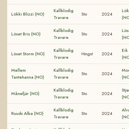
Kallblodig
Lök
Lökki Blizzi (NO)
Sto
2024
Travare
(NO
Kallblodig
Lös
Löset Bris (NO)
Sto
2024
Travare
(NO
Kallblodig
Eik
Löset Storm (NO)
Hingst
2024
Travare
(NO
Mellem
Kallblodig
Moe
Sto
2024
Tantehanna (NO)
Travare
(NO
Kallblodig
Stj
Månefjär (NO)
Sto
2024
Travare
(NO
Kallblodig
Alv
Ruuds Alba (NO)
Sto
2024
Travare
(NO