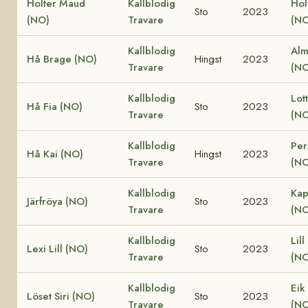
Holter Maud
Kallblodig
Hol
Sto
2023
(NO)
Travare
(NO
Kallblodig
Alm
Hå Brage (NO)
Hingst
2023
Travare
(NO
Kallblodig
Lot
Hå Fia (NO)
Sto
2023
Travare
(NO
Kallblodig
Per
Hå Kai (NO)
Hingst
2023
Travare
(NO
Kallblodig
Kap
Järfröya (NO)
Sto
2023
Travare
(NO
Kallblodig
Lill
Lexi Lill (NO)
Sto
2023
Travare
(NO
Kallblodig
Eik
Löset Siri (NO)
Sto
2023
Travare
(NO