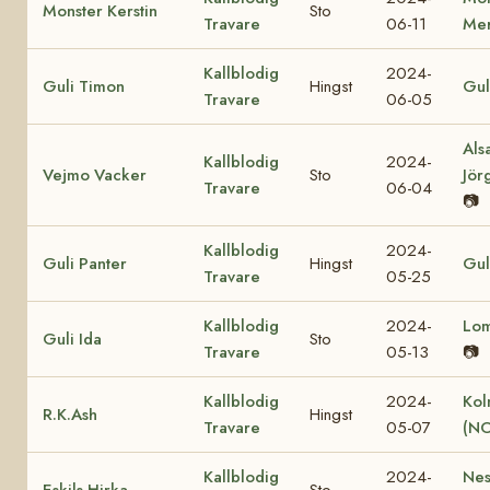
Monster Kerstin
Sto
Travare
06-11
Mer
Kallblodig
2024-
Guli Timon
Hingst
Gul
Travare
06-05
Als
Kallblodig
2024-
Vejmo Vacker
Sto
Jör
Travare
06-04
📷
Kallblodig
2024-
Guli Panter
Hingst
Gul
Travare
05-25
Kallblodig
2024-
Lo
Guli Ida
Sto
Travare
05-13
📷
Kallblodig
2024-
Kol
R.K.Ash
Hingst
Travare
05-07
(NO
Kallblodig
2024-
Nes
Eskils Hirka
Sto