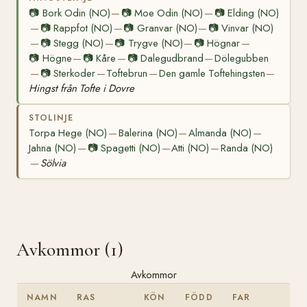
📷
Bork Odin (NO)
📷
Moe Odin (NO)
📷
Elding (NO)
—
—
📷
Rappfot (NO)
📷
Granvar (NO)
📷
Vinvar (NO)
—
—
—
📷
Stegg (NO)
📷
Trygve (NO)
📷
Högnar
—
—
—
—
📷
Högne
📷
Kåre
📷
Dalegudbrand
Dölegubben
—
—
—
📷
Sterkoder
Toftebrun
Den gamle Toftehingsten
—
—
—
—
Hingst från Tofte i Dovre
STOLINJE
Torpa Hege (NO)
Balerina (NO)
Almanda (NO)
—
—
—
Jahna (NO)
📷
Spagetti (NO)
Atti (NO)
Randa (NO)
—
—
—
Sölvia
—
Avkommor (1)
Avkommor
NAMN
RAS
KÖN
FÖDD
FAR