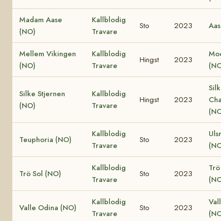
Madam Aase
Kallblodig
Sto
2023
Aas
(NO)
Travare
Mellem Vikingen
Kallblodig
Moe
Hingst
2023
(NO)
Travare
(NO
Sil
Silke Stjernen
Kallblodig
Hingst
2023
Cha
(NO)
Travare
(NO
Kallblodig
Uls
Teuphoria (NO)
Sto
2023
Travare
(NO
Kallblodig
Trö
Trö Sol (NO)
Sto
2023
Travare
(NO
Kallblodig
Val
Valle Odina (NO)
Sto
2023
Travare
(NO