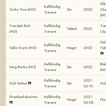
Sil
Kallblodig
Turbo Tuva (NO)
Sto
2022
Cha
Travare
(NO
Tverdals Birk
Kallblodig
Tve
Valack
2022
(NO)
Travare
Lil
Gyl
Kallblodig
Valle Gorm (NO)
Hingst
2022
Tid
Travare
📷
Kallblodig
Ble
Varg Borka (NO)
Sto
2022
Travare
(NO
Kallblodig
2021-
Guli Selma
📷
Sto
Gul
Travare
06-10
Granbarksborren
Kallblodig
2021-
Hingst
Fli
📷
Travare
06-08