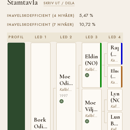
Stamtavla
SKRIV UT / DELA
5,47 %
INAVELSKOEFFICIENT (4 NIVÅER)
10,72 %
INAVELSKOEFFICIENT (7 NIVÅER)
PROFIL
LED 1
LED 2
LED 3
LED 4
Rappfo
(NO)
Elding
NT
Kallblodig Travare
(NO)
75
Kallblodig Travare
Elnett
Moe
(NO)
T-
Kallblodig Travare
Odin
24864
(NO)
Kallblodig Travare
Lyngsva
1997
(NO)
Moe
Kallblodig Travare
Vilja
(NO)
Kallblodig Travare
Lund
Bork
Blessa
Odin
Kallblodig Travare