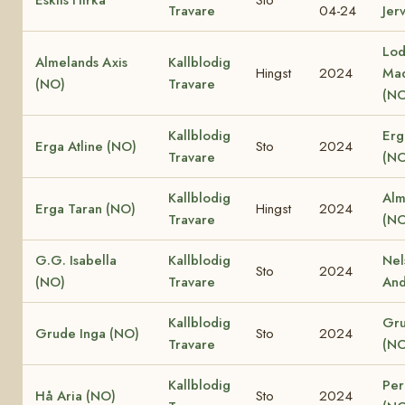
Travare
04-24
Jer
Lod
Almelands Axis
Kallblodig
Hingst
2024
Ma
(NO)
Travare
(NO
Kallblodig
Erg
Erga Atline (NO)
Sto
2024
Travare
(NO
Kallblodig
Alm
Erga Taran (NO)
Hingst
2024
Travare
(NO
G.G. Isabella
Kallblodig
Nel
Sto
2024
(NO)
Travare
And
Kallblodig
Gru
Grude Inga (NO)
Sto
2024
Travare
(NO
Kallblodig
Per
Hå Aria (NO)
Sto
2024