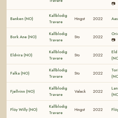
Travare
📷
Kallblodig
Banken (NO)
Hingst
2022
Aas
Travare
Kallblodig
Ori
Bork Ane (NO)
Sto
2022
Travare
📷
Kallblodig
Eld
Eldvira (NO)
Sto
2022
Travare
(NO
Kallblodig
Tor
Falka (NO)
Sto
2022
Travare
(NO
Kallblodig
Lan
Fjellvinn (NO)
Valack
2022
Travare
(NO
Kallblodig
Flöy Willy (NO)
Hingst
2022
Flö
Travare