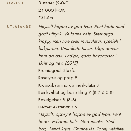
3 starter (2-0-0)
ÖVRIGT
24 000 NOK
*31,6m
Høystilt hoppe av god type. Pent hode med
UTLÅTANDE
godt uttrykk. Velforma hals. Sterkbygd
kropp, men noe svak muskulatur, spesielt i
bakparten. Umarkerte haser. Låge drakter
fram og bak. Ledige, gode bevegelser i
skritt og trav. (2015)
Premiegrad: Sløyfe
Rasetype og preg 8
Kroppsbygning og muskulatur 7
Beinkvalitet og beinstilling 7 (8-7-6.5-8)
Bevelgelser 8 (8-8)
Helthet eksteriør 7.5
Høystilt, oppsynt hoppe av god type. Pent
hode. Velforma hals. God manke. Steil
bog. Langt kryss. Grunne lår. Tørre, velstilte