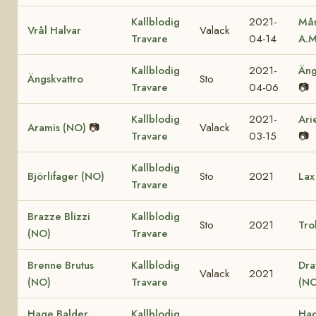
Kallblodig
2021-
Mån
Vrål Halvar
Valack
Travare
04-14
A.M
Kallblodig
2021-
Äng
Ängskvattro
Sto
Travare
04-06
📷
Kallblodig
2021-
Ari
Aramis (NO)
📷
Valack
Travare
03-15
📷
Kallblodig
Björlifager (NO)
Sto
2021
Lax
Travare
Brazze Blizzi
Kallblodig
Sto
2021
Tro
(NO)
Travare
Brenne Brutus
Kallblodig
Dra
Valack
2021
(NO)
Travare
(NO
Hage Balder
Kallblodig
Hag