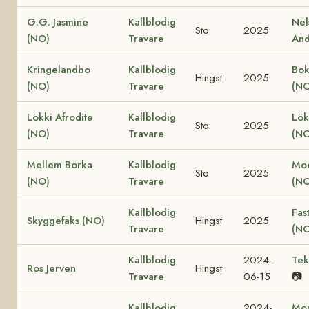
G.G. Jasmine
Kallblodig
Nel
Sto
2025
(NO)
Travare
And
Kringelandbo
Kallblodig
Bok
Hingst
2025
(NO)
Travare
(NO
Lökki Afrodite
Kallblodig
Lök
Sto
2025
(NO)
Travare
(NO
Mellem Borka
Kallblodig
Moe
Sto
2025
(NO)
Travare
(NO
Kallblodig
Fas
Skyggefaks (NO)
Hingst
2025
Travare
(NO
Kallblodig
2024-
Tek
Ros Jerven
Hingst
Travare
06-15
📷
Kallblodig
2024-
Mon