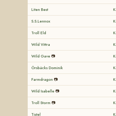
Liten Best
K
S.S.Lennox
K
Troll Eld
K
Wild Vittra
K
Wild Gave
📷
K
Örsbäcks Dominik
K
Farmdragon
📷
K
Wild Isabelle
📷
K
Troll Storm
📷
K
Tistel
K