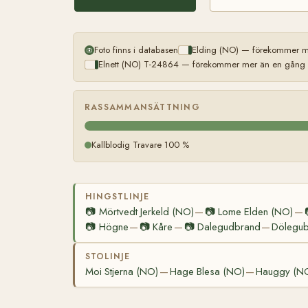
Foto finns i databasen
Elding (NO) — förekommer me
Elnett (NO) T-24864 — förekommer mer än en gång (l
RASSAMMANSÄTTNING
Kallblodig Travare 100 %
HINGSTLINJE
📷
Mörtvedt Jerkeld (NO)
📷
Lome Elden (NO)
—
—
📷
Högne
📷
Kåre
📷
Dalegudbrand
Dölegu
—
—
—
STOLINJE
Moi Stjerna (NO)
Hage Blesa (NO)
Hauggy (N
—
—