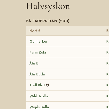
Halvsyskon
PÅ FADERSIDAN (200)
NAMN
R
Guli Jerker
K
Farm Zola
K
Åhs E.
K
Åhs Edda
K
Troll Blixt
📷
K
Wild Trollis
K
Wojds Bella
K