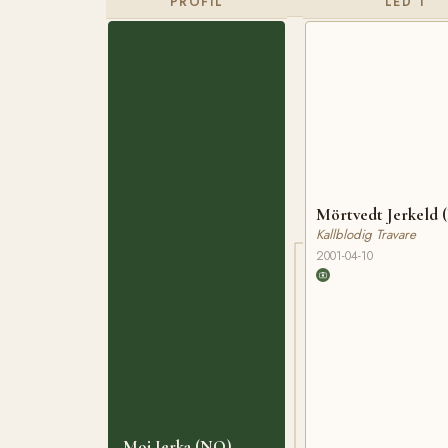
PROFIL
LED 1
Mörtvedt Jerkeld
Kallblodig Travare
2001-04-10
Moi Jerka (NO)