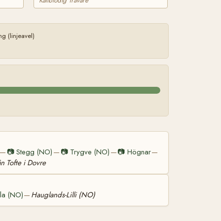
Kallblodig Travare
 (linjeavel)
📷
Stegg (NO)
📷
Trygve (NO)
📷
Högnar
—
—
—
—
ån Tofte i Dovre
la (NO)
Hauglands-Lilli (NO)
—