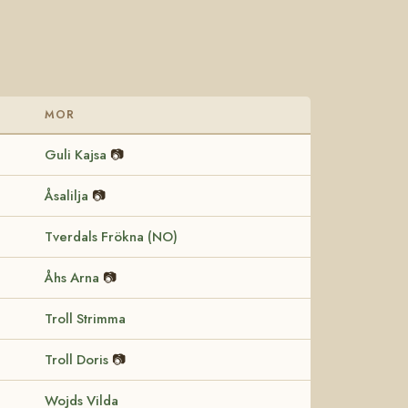
MOR
Guli Kajsa
📷
Åsalilja
📷
Tverdals Frökna (NO)
Åhs Arna
📷
Troll Strimma
Troll Doris
📷
Wojds Vilda