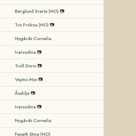
Berglund Svarta (NO)
📷
Trö Frökna (NO)
📷
Nygårds Cornelia
Ivarsodina
📷
Troll Doris
📷
Vejmo Mys
📷
Åsalilja
📷
Ivarsodina
📷
Nygårds Cornelia
Feseth Stina (NO)