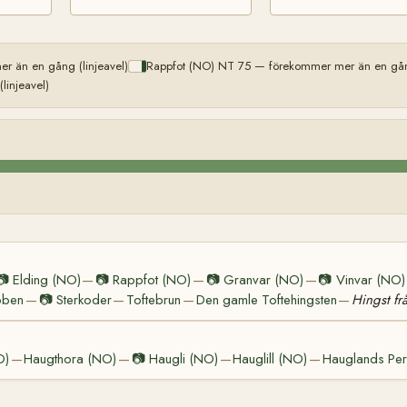
r än en gång (linjeavel)
Rappfot (NO) NT 75 — förekommer mer än en gång
injeavel)
📷
Elding (NO)
📷
Rappfot (NO)
📷
Granvar (NO)
📷
Vinvar (NO)
—
—
—
bben
📷
Sterkoder
Toftebrun
Den gamle Toftehingsten
Hingst fr
—
—
—
—
O)
Haugthora (NO)
📷
Haugli (NO)
Hauglill (NO)
Hauglands Per
—
—
—
—