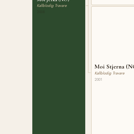
Kallblodig Travare
2008
Moi Stjerna (N
Kallblodig Travare
2001