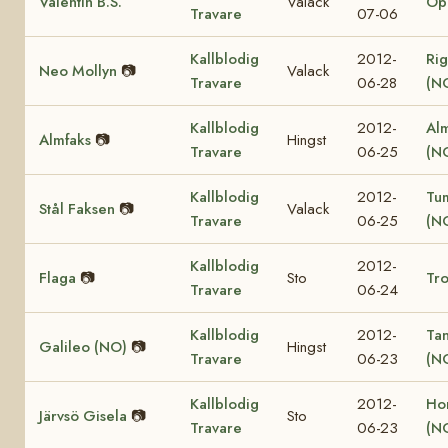
Valentin B.S.
Valack
Op
Travare
07-06
Kallblodig
2012-
Rig
Neo Mollyn
📷
Valack
Travare
06-28
(N
Kallblodig
2012-
Al
Almfaks
📷
Hingst
Travare
06-25
(N
Kallblodig
2012-
Tu
Stål Faksen
📷
Valack
Travare
06-25
(N
Kallblodig
2012-
Flaga
📷
Sto
Tro
Travare
06-24
Kallblodig
2012-
Ta
Galileo (NO)
📷
Hingst
Travare
06-23
(N
Kallblodig
2012-
Ho
Järvsö Gisela
📷
Sto
Travare
06-23
(N