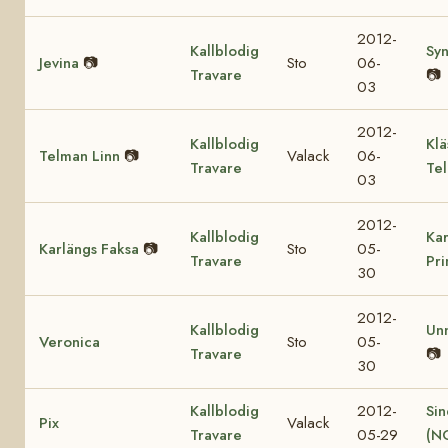
2012-
Kallblodig
Sy
Jevina
📷
Sto
06-
Travare
📷
03
2012-
Kallblodig
Klä
Telman Linn
📷
Valack
06-
Travare
Te
03
2012-
Kallblodig
Kar
Karlängs Faksa
📷
Sto
05-
Travare
Pr
30
2012-
Kallblodig
Un
Veronica
Sto
05-
Travare
📷
30
Kallblodig
2012-
Sin
Pix
Valack
Travare
05-29
(N