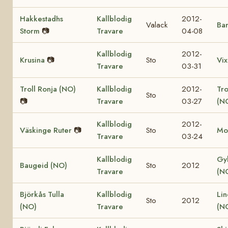
Hakkestadhs
Kallblodig
2012-
Valack
Bar
Storm
📷
Travare
04-08
Kallblodig
2012-
Krusina
📷
Sto
Vix
Travare
03-31
Troll Ronja (NO)
Kallblodig
2012-
Tr
Sto
📷
Travare
03-27
(N
Kallblodig
2012-
Väskinge Ruter
📷
Sto
Mo
Travare
03-24
Kallblodig
Gy
Baugeid (NO)
Sto
2012
Travare
(N
Björkås Tulla
Kallblodig
Lin
Sto
2012
(NO)
Travare
(N