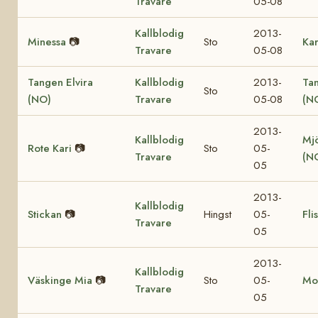
Travare
05-08
Kallblodig
2013-
Minessa
📷
Sto
Ka
Travare
05-08
Tangen Elvira
Kallblodig
2013-
Ta
Sto
(NO)
Travare
05-08
(N
2013-
Kallblodig
Mjö
Rote Kari
📷
Sto
05-
Travare
(N
05
2013-
Kallblodig
Stickan
📷
Hingst
05-
Fli
Travare
05
2013-
Kallblodig
Väskinge Mia
📷
Sto
05-
Mo
Travare
05