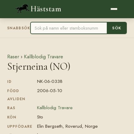
Häststam
SÖK
SNABBSÖK
Raser
›
Kallblodig Travare
Stjerneina (NO)
NK-06-0338
ID
2006-05-10
FÖDD
AVLIDEN
Kallblodig Travare
RAS
Sto
KÖN
Elin Bergseth, Roverud, Norge
UPPFÖDARE