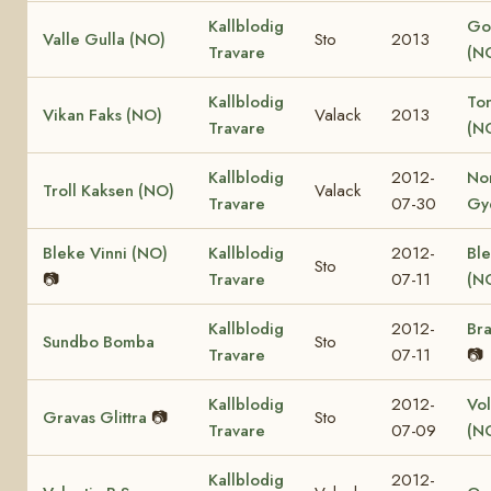
Kallblodig
Go
Valle Gulla (NO)
Sto
2013
Travare
(N
Kallblodig
Ton
Vikan Faks (NO)
Valack
2013
Travare
(N
Kallblodig
2012-
No
Troll Kaksen (NO)
Valack
Travare
07-30
Gy
Bleke Vinni (NO)
Kallblodig
2012-
Ble
Sto
📷
Travare
07-11
(N
Kallblodig
2012-
Bra
Sundbo Bomba
Sto
Travare
07-11
📷
Kallblodig
2012-
Vol
Gravas Glittra
📷
Sto
Travare
07-09
(N
Kallblodig
2012-