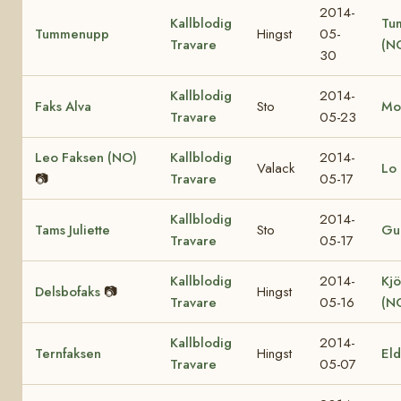
2014-
Kallblodig
Tu
Tummenupp
Hingst
05-
Travare
(N
30
Kallblodig
2014-
Faks Alva
Sto
Mo
Travare
05-23
Leo Faksen (NO)
Kallblodig
2014-
Valack
Lo 
📷
Travare
05-17
Kallblodig
2014-
Tams Juliette
Sto
Gul
Travare
05-17
Kallblodig
2014-
Kjö
Delsbofaks
📷
Hingst
Travare
05-16
(N
Kallblodig
2014-
Ternfaksen
Hingst
El
Travare
05-07