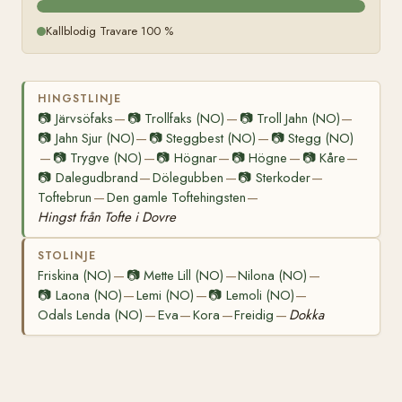
Kallblodig Travare 100 %
HINGSTLINJE
📷
Järvsöfaks
📷
Trollfaks (NO)
📷
Troll Jahn (NO)
—
—
—
📷
Jahn Sjur (NO)
📷
Steggbest (NO)
📷
Stegg (NO)
—
—
📷
Trygve (NO)
📷
Högnar
📷
Högne
📷
Kåre
—
—
—
—
—
📷
Dalegudbrand
Dölegubben
📷
Sterkoder
—
—
—
Toftebrun
Den gamle Toftehingsten
—
—
Hingst från Tofte i Dovre
STOLINJE
Friskina (NO)
📷
Mette Lill (NO)
Nilona (NO)
—
—
—
📷
Laona (NO)
Lemi (NO)
📷
Lemoli (NO)
—
—
—
Odals Lenda (NO)
Eva
Kora
Freidig
Dokka
—
—
—
—