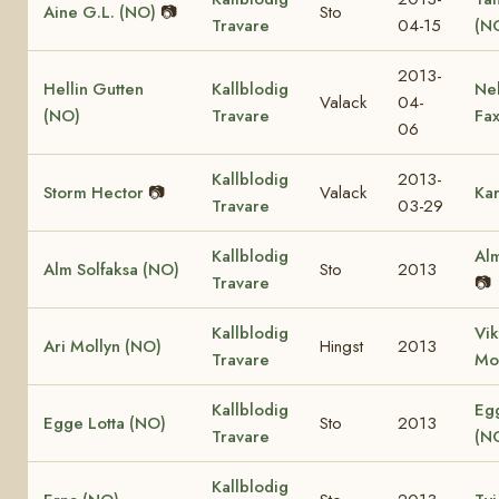
Aine G.L. (NO)
📷
Sto
Travare
04-15
(N
2013-
Hellin Gutten
Kallblodig
Ne
Valack
04-
(NO)
Travare
Fa
06
Kallblodig
2013-
Storm Hector
📷
Valack
Kar
Travare
03-29
Kallblodig
Alm
Alm Solfaksa (NO)
Sto
2013
Travare
📷
Kallblodig
Vik
Ari Mollyn (NO)
Hingst
2013
Travare
Mo
Kallblodig
Eg
Egge Lotta (NO)
Sto
2013
Travare
(N
Kallblodig