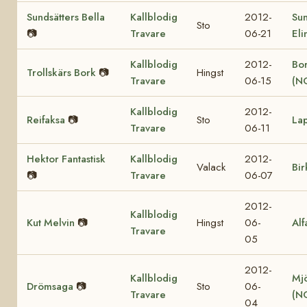
Sundsätters Bella
Kallblodig
2012-
Sun
Sto
📷
Travare
06-21
Eli
Kallblodig
2012-
Bor
Trollskärs Bork
📷
Hingst
Travare
06-15
(N
Kallblodig
2012-
Reifaksa
📷
Sto
La
Travare
06-11
Hektor Fantastisk
Kallblodig
2012-
Valack
Bir
📷
Travare
06-07
2012-
Kallblodig
Kut Melvin
📷
Hingst
06-
Alf
Travare
05
2012-
Kallblodig
Mjö
Drömsaga
📷
Sto
06-
Travare
(N
04