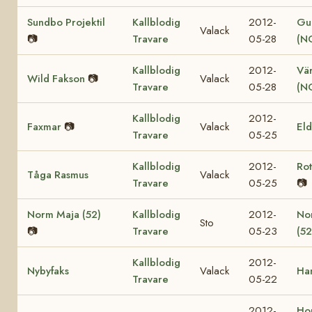
Sundbo Projektil
Kallblodig
2012-
Gul
Valack
📷
Travare
05-28
(N
Kallblodig
2012-
Vär
Wild Fakson
📷
Valack
Travare
05-28
(N
Kallblodig
2012-
Faxmar
📷
Valack
El
Travare
05-25
Kallblodig
2012-
Ro
Tåga Rasmus
Valack
Travare
05-25
📷
Norm Maja (52)
Kallblodig
2012-
No
Sto
📷
Travare
05-23
(52
Kallblodig
2012-
Nybyfaks
Valack
Ha
Travare
05-22
2012-
Ho