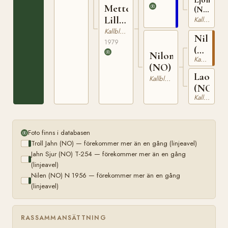
T-254
Mette
(NO)
N
Lill
Kallblodig Travare
22578
(NO)
Kallblodig Travare
Nilen
1979
(NO)
Nilona
Kallblodig Travare
N
(NO)
1956
Laona
Kallblodig Travare
(NO)
Kallblodig Travare
Foto finns i databasen
Troll Jahn (NO) — förekommer mer än en gång (linjeavel)
Jahn Sjur (NO) T-254 — förekommer mer än en gång
(linjeavel)
Nilen (NO) N 1956 — förekommer mer än en gång
(linjeavel)
RASSAMMANSÄTTNING