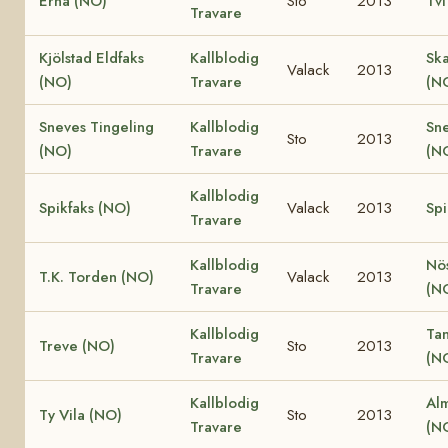
Erna (NO)
Sto
2013
Tvi
Travare
Kjölstad Eldfaks
Kallblodig
Ska
Valack
2013
(NO)
Travare
(N
Sneves Tingeling
Kallblodig
Sn
Sto
2013
(NO)
Travare
(N
Kallblodig
Spikfaks (NO)
Valack
2013
Spi
Travare
Kallblodig
Nö
T.K. Torden (NO)
Valack
2013
Travare
(N
Kallblodig
Ta
Treve (NO)
Sto
2013
Travare
(N
Kallblodig
Al
Ty Vila (NO)
Sto
2013
Travare
(N