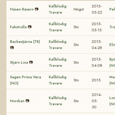
Kallblodig
2015-
Häsen Räsern
📷
Hingst
Pel
Travare
05-22
Kallblodig
2015-
Fakstrolla
📷
Sto
Tro
Travare
05-15
Backestjärna (78)
Kallblodig
2015-
Sto
Eli
📷
Travare
04-28
Kallblodig
2015-
Bjö
Stjärn Lina
📷
Sto
Travare
04-08
(N
Sagen Prima Vera
Kallblodig
Ma
Sto
2015
(NO)
Travare
(N
2014-
Kallblodig
Lo
Norskan
📷
Sto
05-
Travare
(N
30