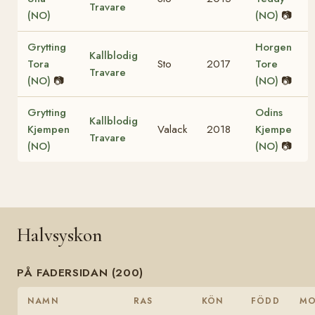
Travare
(NO)
(NO)
📷
Grytting
Horgen
Kallblodig
Tora
Sto
2017
Tore
Travare
(NO)
📷
(NO)
📷
Grytting
Odins
Kallblodig
Kjempen
Valack
2018
Kjempe
Travare
(NO)
(NO)
📷
Halvsyskon
PÅ FADERSIDAN (200)
NAMN
RAS
KÖN
FÖDD
M