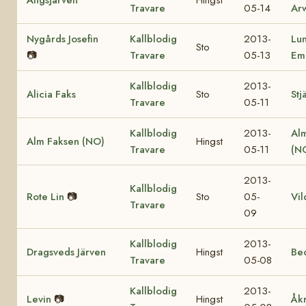
Travare
05-14
Ar
Nygårds Josefin
Kallblodig
2013-
Lu
Sto
📷
Travare
05-13
Em
Kallblodig
2013-
Alicia Faks
Sto
Stj
Travare
05-11
Kallblodig
2013-
Al
Alm Faksen (NO)
Hingst
Travare
05-11
(N
2013-
Kallblodig
Rote Lin
📷
Sto
05-
Vil
Travare
09
Kallblodig
2013-
Dragsveds Järven
Hingst
Be
Travare
05-08
Kallblodig
2013-
Levin
📷
Hingst
Åk