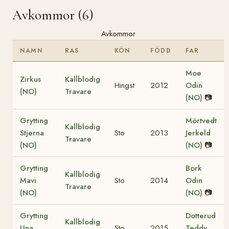
Avkommor (6)
Avkommor
NAMN
RAS
KÖN
FÖDD
FAR
Moe
Zirkus
Kallblodig
Hingst
2012
Odin
(NO)
Travare
(NO)
📷
Grytting
Mörtvedt
Kallblodig
Stjerna
Sto
2013
Jerkeld
Travare
(NO)
(NO)
📷
Grytting
Bork
Kallblodig
Mavi
Sto
2014
Odin
Travare
(NO)
(NO)
📷
Grytting
Dotterud
Kallblodig
Una
Sto
2015
Teddy