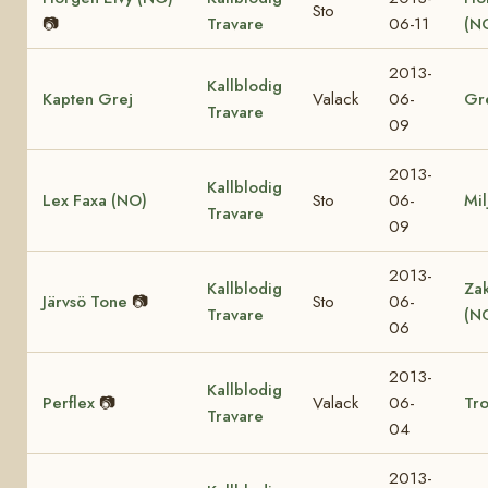
Sto
📷
Travare
06-11
(N
2013-
Kallblodig
Kapten Grej
Valack
06-
Gr
Travare
09
2013-
Kallblodig
Lex Faxa (NO)
Sto
06-
Mil
Travare
09
2013-
Kallblodig
Za
Järvsö Tone
📷
Sto
06-
Travare
(N
06
2013-
Kallblodig
Perflex
📷
Valack
06-
Tro
Travare
04
2013-