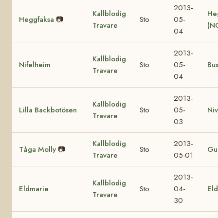
2013-
Kallblodig
He
Heggfaksa
📷
Sto
05-
Travare
(N
04
2013-
Kallblodig
Nifelheim
Sto
05-
Bu
Travare
04
2013-
Kallblodig
Lilla Backbotösen
Sto
05-
Ni
Travare
03
Kallblodig
2013-
Tåga Molly
📷
Sto
Gul
Travare
05-01
2013-
Kallblodig
Eldmarie
Sto
04-
Eld
Travare
30