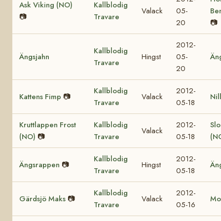
Ask Viking (NO)
Kallblodig
Valack
05-
Be
📷
Travare
20
📷
2012-
Kallblodig
Ängsjahn
Hingst
05-
Än
Travare
20
Kallblodig
2012-
Kattens Fimp
📷
Valack
Nil
Travare
05-18
Kruttlappen Frost
Kallblodig
2012-
Sl
Valack
(NO)
📷
Travare
05-18
(N
Kallblodig
2012-
Ängsrappen
📷
Hingst
Än
Travare
05-18
Kallblodig
2012-
Gärdsjö Maks
📷
Valack
Mol
Travare
05-16