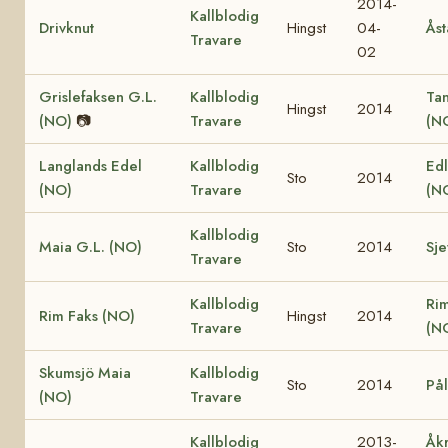
2014-
Kallblodig
Drivknut
Hingst
04-
Åst
Travare
02
Grislefaksen G.L.
Kallblodig
Ta
Hingst
2014
(NO)
📷
Travare
(N
Langlands Edel
Kallblodig
Edl
Sto
2014
(NO)
Travare
(N
Kallblodig
Maia G.L. (NO)
Sto
2014
Sje
Travare
Kallblodig
Ri
Rim Faks (NO)
Hingst
2014
Travare
(N
Skumsjö Maia
Kallblodig
Sto
2014
Pål
(NO)
Travare
Kallblodig
2013-
Åk