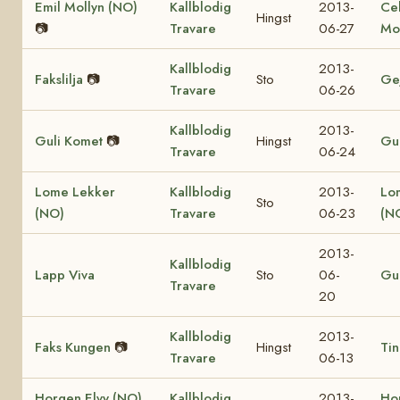
Emil Mollyn (NO)
Kallblodig
2013-
Ce
Hingst
📷
Travare
06-27
Mo
Kallblodig
2013-
Fakslilja
📷
Sto
Ge
Travare
06-26
Kallblodig
2013-
Guli Komet
📷
Hingst
Gul
Travare
06-24
Lome Lekker
Kallblodig
2013-
Lo
Sto
(NO)
Travare
06-23
(N
2013-
Kallblodig
Lapp Viva
Sto
06-
Gul
Travare
20
Kallblodig
2013-
Faks Kungen
📷
Hingst
Tin
Travare
06-13
Horgen Elvy (NO)
Kallblodig
2013-
Ho