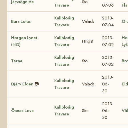
Järvsögnista
Sto
Travare
07-06
Fl
Kallblodig
2013-
Barr Lotus
Valack
Gra
Travare
07-04
Horgen Lynet
Kallblodig
2013-
Ho
Hingst
(NO)
Travare
07-02
Ly
Kallblodig
2013-
Terna
Sto
Br
Travare
07-02
2013-
Kallblodig
Djärv Elden
📷
Valack
06-
Eld
Travare
30
2013-
Kallblodig
Önnes Lova
Sto
06-
Vå
Travare
30