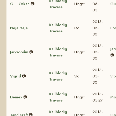
Kallblodig
Guli Orkan
📷
Hingst
06-
Gul
Travare
03
2013-
Kallblodig
Heja Heja
Sto
05-
Lo
Travare
30
2013-
Kallblodig
Jär
Järvsöodin
📷
Hingst
05-
Travare
📷
30
2013-
Kallblodig
Vigrid
📷
Sto
05-
St
Travare
30
Kallblodig
2013-
Demex
📷
Hingst
Mo
Travare
05-27
Kallblodig
2013-
Tand Kraft
📷
Hingst
Got