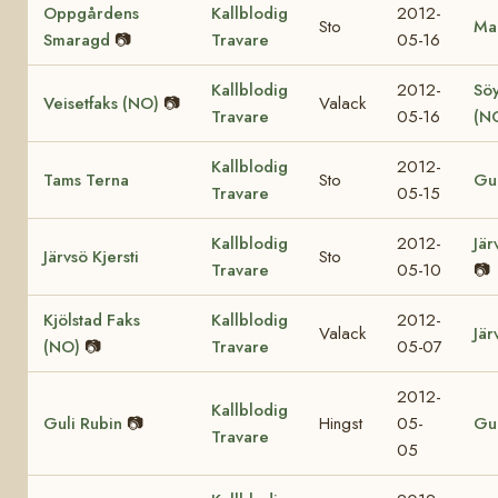
Oppgårdens
Kallblodig
2012-
Sto
Mar
Smaragd
📷
Travare
05-16
Kallblodig
2012-
Söy
Veisetfaks (NO)
📷
Valack
Travare
05-16
(N
Kallblodig
2012-
Tams Terna
Sto
Gul
Travare
05-15
Kallblodig
2012-
Jär
Järvsö Kjersti
Sto
Travare
05-10
📷
Kjölstad Faks
Kallblodig
2012-
Valack
Jär
(NO)
📷
Travare
05-07
2012-
Kallblodig
Guli Rubin
📷
Hingst
05-
Gul
Travare
05