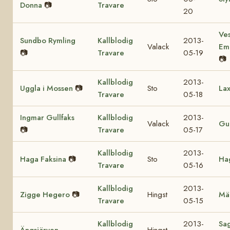
Donna
📷
Travare
20
Ves
Sundbo Rymling
Kallblodig
2013-
Valack
Em
📷
Travare
05-19
📷
Kallblodig
2013-
Uggla i Mossen
📷
Sto
Lax
Travare
05-18
Ingmar Gullfaks
Kallblodig
2013-
Valack
Gul
📷
Travare
05-17
Kallblodig
2013-
Haga Faksina
📷
Sto
Hag
Travare
05-16
Kallblodig
2013-
Zigge Hegero
📷
Hingst
Mä
Travare
05-15
Kallblodig
2013-
Sa
Ängsjärven
Hingst