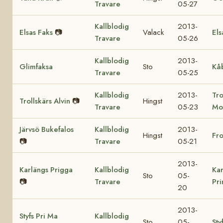
Travare
05-27
Kallblodig
2013-
Elsas Faks
📷
Valack
Els
Travare
05-26
Kallblodig
2013-
Glimfaksa
Sto
Kå
Travare
05-25
Kallblodig
2013-
Tro
Trollskärs Alvin
📷
Hingst
Travare
05-23
Mo
Järvsö Bukefalos
Kallblodig
2013-
Hingst
Fr
📷
Travare
05-21
2013-
Karlängs Prigga
Kallblodig
Kar
Sto
05-
📷
Travare
Pr
20
2013-
Styfs Pri Ma
Kallblodig
Sto
05-
Sty