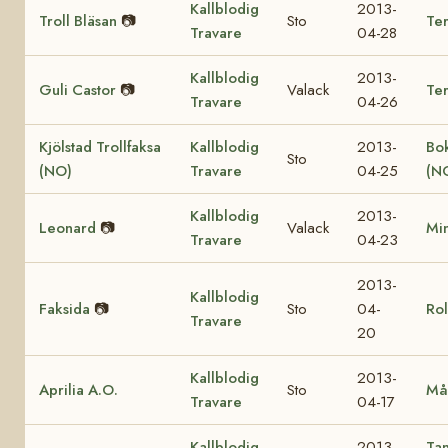
Kallblodig
2013-
Troll Bläsan
📷
Sto
Ter
Travare
04-28
Kallblodig
2013-
Guli Castor
📷
Valack
Te
Travare
04-26
Kjölstad Trollfaksa
Kallblodig
2013-
Bok
Sto
(NO)
Travare
04-25
(N
Kallblodig
2013-
Leonard
📷
Valack
Mi
Travare
04-23
2013-
Kallblodig
Faksida
📷
Sto
04-
Rol
Travare
20
Kallblodig
2013-
Aprilia A.O.
Sto
Må
Travare
04-17
Kallblodig
2013-
Ta