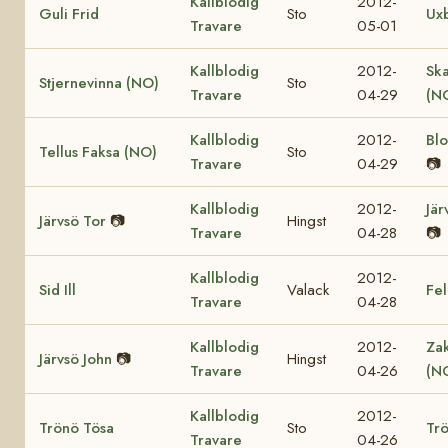
Kallblodig
2012-
Guli Frid
Sto
Ux
Travare
05-01
Kallblodig
2012-
Sk
Stjernevinna (NO)
Sto
Travare
04-29
(N
Kallblodig
2012-
Bl
Tellus Faksa (NO)
Sto
Travare
04-29
📷
Kallblodig
2012-
Jär
Järvsö Tor
📷
Hingst
Travare
04-28
📷
Kallblodig
2012-
Sid Ill
Valack
Fel
Travare
04-28
Kallblodig
2012-
Za
Järvsö John
📷
Hingst
Travare
04-26
(N
Kallblodig
2012-
Trönö Tösa
Sto
Trö
Travare
04-26