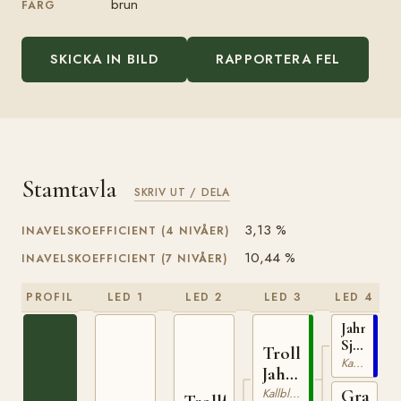
brun
FÄRG
SKICKA IN BILD
RAPPORTERA FEL
Stamtavla
SKRIV UT / DELA
3,13 %
INAVELSKOEFFICIENT (4 NIVÅER)
10,44 %
INAVELSKOEFFICIENT (7 NIVÅER)
PROFIL
LED 1
LED 2
LED 3
LED 4
Jahn
Sjur
Troll
(NO)
Kallblodig Travare
Jahn
T-
(NO)
Kallblodig Travare
Grans
254