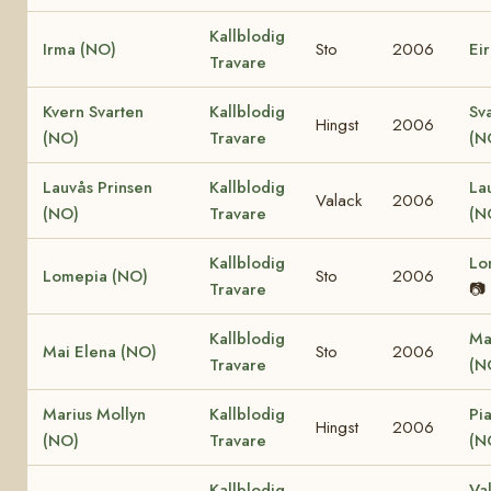
Kallblodig
Irma (NO)
Sto
2006
Ei
Travare
Kvern Svarten
Kallblodig
Sv
Hingst
2006
(NO)
Travare
(N
Lauvås Prinsen
Kallblodig
La
Valack
2006
(NO)
Travare
(N
Kallblodig
Lo
Lomepia (NO)
Sto
2006
Travare
📷
Kallblodig
Ma
Mai Elena (NO)
Sto
2006
Travare
(N
Marius Mollyn
Kallblodig
Pi
Hingst
2006
(NO)
Travare
(N
Kallblodig
Va