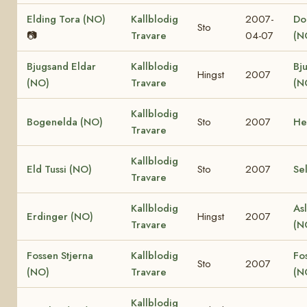
Elding Tora (NO)
Kallblodig
2007-
Dol
Sto
📷
Travare
04-07
(N
Bjugsand Eldar
Kallblodig
Bj
Hingst
2007
(NO)
Travare
(N
Kallblodig
Bogenelda (NO)
Sto
2007
He
Travare
Kallblodig
Eld Tussi (NO)
Sto
2007
Se
Travare
Kallblodig
Asl
Erdinger (NO)
Hingst
2007
Travare
(N
Fossen Stjerna
Kallblodig
Fo
Sto
2007
(NO)
Travare
(N
Kallblodig