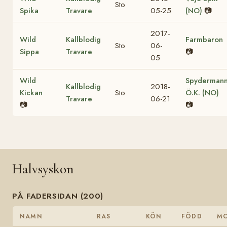
Sto
Spika
Travare
05-25
(NO)
📷
2017-
Wild
Kallblodig
Farmbaron
Sto
06-
Sippa
Travare
📷
05
Wild
Spyderman
Kallblodig
2018-
Kickan
Sto
Ö.K. (NO)
Travare
06-21
📷
📷
Halvsyskon
PÅ FADERSIDAN (200)
NAMN
RAS
KÖN
FÖDD
M