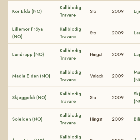
Kallblodig
Kor Elda (NO)
Sto
2009
Li
Travare
Lillemor Fröya
Kallblodig
Sto
2009
La
(NO)
Travare
Kallblodig
Lundrapp (NO)
Hingst
2009
La
Travare
Kallblodig
Ma
Madla Elden (NO)
Valack
2009
Travare
(N
Kallblodig
Sk
Skjeggeldi (NO)
Sto
2009
Travare
(N
Kallblodig
Solelden (NO)
Hingst
2009
Bil
Travare
Kallblodig