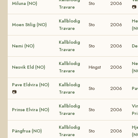
Miluna (NO)
Sto
2006
Travare
📷
Kallblodig
He
Moen Stilig (NO)
Sto
2006
Travare
(N
Kallblodig
Nemi (NO)
Sto
2006
De
Travare
Kallblodig
Ne
Nesvik Eld (NO)
Hingst
2006
Travare
(N
Pave Eldvira (NO)
Kallblodig
Sto
2006
Pa
📷
Travare
Kallblodig
Vi
Prinse Elvira (NO)
Sto
2006
Travare
Pr
Kallblodig
Hj
Pängfrua (NO)
Sto
2006
Travare
(N