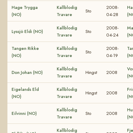
Hage Trygga
Kallblodig
2008-
Ha
Sto
(NO)
Travare
04-28
(N
Kallblodig
2008-
Ma
Lyssjö Eldi (NO)
Sto
Travare
04-24
(N
Tangen Rikke
Kallblodig
2008-
Ta
Sto
(NO)
Travare
04-19
(N
Kallblodig
Vo
Don Johan (NO)
Hingst
2008
Travare
(N
Eigelands Eld
Kallblodig
Fri
Hingst
2008
(NO)
Travare
(N
Kallblodig
Hu
Eilvinni (NO)
Sto
2008
Travare
(N
Kallblodig
Fje