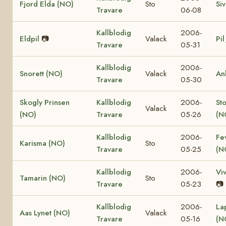
Fjord Elda (NO)
Sto
Si
Travare
06-08
Kallblodig
2006-
Eldpil
📷
Valack
Pil
Travare
05-31
Kallblodig
2006-
Snorett (NO)
Valack
An
Travare
05-30
Skogly Prinsen
Kallblodig
2006-
St
Valack
(NO)
Travare
05-26
(N
Kallblodig
2006-
Fe
Karisma (NO)
Sto
Travare
05-25
(N
Kallblodig
2006-
Vi
Tamarin (NO)
Sto
Travare
05-23
📷
Kallblodig
2006-
La
Aas Lynet (NO)
Valack
Travare
05-16
(N