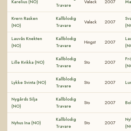
Karelius (NO)
Valack
2007
Ma
Travare
Kvern Rasken
Kallblodig
Sv
Valack
2007
(NO)
Travare
(N
Lauvås Knekten
Kallblodig
La
Hingst
2007
(NO)
Travare
(N
Kallblodig
Fr
Lille Kvikka (NO)
Sto
2007
Travare
(N
Kallblodig
Lykke Svinta (NO)
Sto
2007
Lu
Travare
Nygårds Silja
Kallblodig
Sto
2007
Bo
(NO)
Travare
Kallblodig
Ny
Nyhus Ina (NO)
Sto
2007
Travare
(N