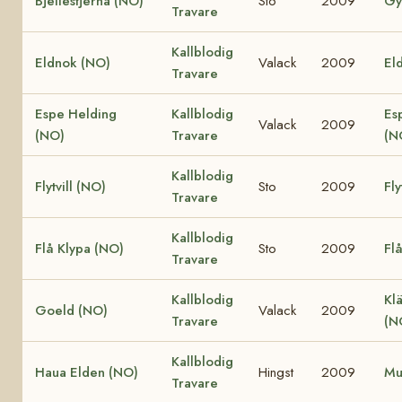
Bjellestjerna (NO)
Sto
2009
Gy
Travare
Kallblodig
Eldnok (NO)
Valack
2009
Eld
Travare
Espe Helding
Kallblodig
Es
Valack
2009
(NO)
Travare
(N
Kallblodig
Flytvill (NO)
Sto
2009
Fly
Travare
Kallblodig
Flå Klypa (NO)
Sto
2009
Fl
Travare
Kallblodig
Klä
Goeld (NO)
Valack
2009
Travare
(N
Kallblodig
Haua Elden (NO)
Hingst
2009
Mu
Travare