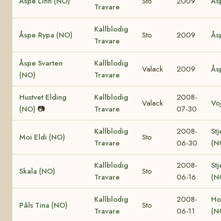
Åspe Linn (NO)
Sto
2009
Ås
Travare
Kallblodig
Åspe Rypa (NO)
Sto
2009
Ås
Travare
Åspe Svarten
Kallblodig
Valack
2009
Ås
(NO)
Travare
Hustvet Elding
Kallblodig
2008-
Valack
Vo
(NO)
📷
Travare
07-30
Kallblodig
2008-
Stj
Moi Eldi (NO)
Sto
Travare
06-30
(N
Kallblodig
2008-
Stj
Skala (NO)
Sto
Travare
06-16
(N
Kallblodig
2008-
Ho
Påls Tina (NO)
Sto
Travare
06-11
(N