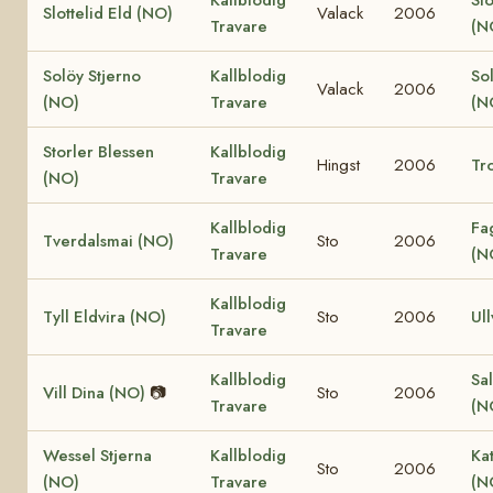
Slottelid Eld (NO)
Valack
2006
Travare
(N
Solöy Stjerno
Kallblodig
So
Valack
2006
(NO)
Travare
(N
Storler Blessen
Kallblodig
Hingst
2006
Tro
(NO)
Travare
Kallblodig
Fa
Tverdalsmai (NO)
Sto
2006
Travare
(N
Kallblodig
Tyll Eldvira (NO)
Sto
2006
Ull
Travare
Kallblodig
Sal
Vill Dina (NO)
📷
Sto
2006
Travare
(N
Wessel Stjerna
Kallblodig
Ka
Sto
2006
(NO)
Travare
(N