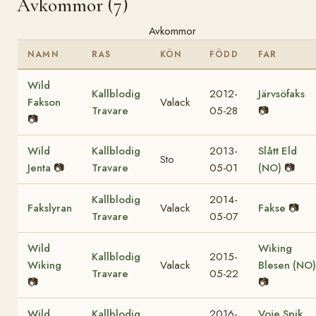
Avkommor (7)
Avkommor
NAMN
RAS
KÖN
FÖDD
FAR
Wild
Kallblodig
2012-
Järvsöfaks
Fakson
Valack
Travare
05-28
📷
📷
Wild
Kallblodig
2013-
Slått Eld
Sto
Jenta
📷
Travare
05-01
(NO)
📷
Kallblodig
2014-
Fakslyran
Valack
Fakse
📷
Travare
05-07
Wild
Wiking
Kallblodig
2015-
Wiking
Valack
Blesen (NO)
Travare
05-22
📷
📷
Wild
Kallblodig
2016-
Voje Spik