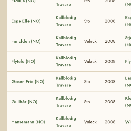
Eldlilja (NO)
Sto
2008
Travare
(N
Kallblodig
Es
Espe Elle (NO)
Sto
2008
Travare
(N
Kallblodig
Stj
Fin Elden (NO)
Valack
2008
Travare
(N
Kallblodig
Flyteld (NO)
Valack
2008
Fly
Travare
Kallblodig
La
Gosen Frid (NO)
Sto
2008
Travare
(N
Kallblodig
Kle
Gullhår (NO)
Sto
2008
Travare
(N
Kallblodig
Hansemann (NO)
Valack
2008
Wi
Travare