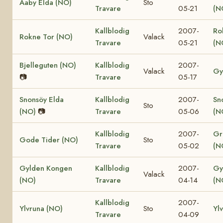
Aaby Elda (NO)
Sto
Travare
05-21
(N
Kallblodig
2007-
Ro
Rokne Tor (NO)
Valack
Travare
05-21
(N
Bjelleguten (NO)
Kallblodig
2007-
Valack
Gy
📷
Travare
05-17
Snonsöy Elda
Kallblodig
2007-
Sn
Sto
(NO)
📷
Travare
05-06
(N
Kallblodig
2007-
Gr
Gode Tider (NO)
Sto
Travare
05-02
(N
Gylden Kongen
Kallblodig
2007-
Gy
Valack
(NO)
Travare
04-14
(N
Kallblodig
2007-
Ylvruna (NO)
Sto
Yl
Travare
04-09