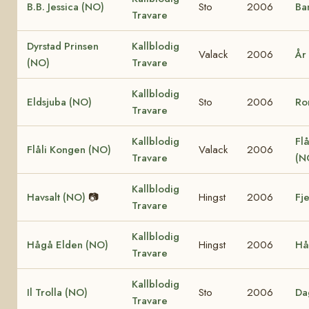
B.B. Jessica (NO)
Sto
2006
Ba
Travare
Dyrstad Prinsen
Kallblodig
Valack
2006
År
(NO)
Travare
Kallblodig
Eldsjuba (NO)
Sto
2006
Ro
Travare
Kallblodig
Flå
Flåli Kongen (NO)
Valack
2006
Travare
(N
Kallblodig
Havsalt (NO)
📷
Hingst
2006
Fj
Travare
Kallblodig
Hågå Elden (NO)
Hingst
2006
Hå
Travare
Kallblodig
Il Trolla (NO)
Sto
2006
Da
Travare