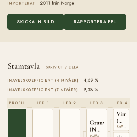
2011 från Norge
IMPORTERAT
SKICKA IN BILD
RAPPORTERA FEL
Stamtavla
SKRIV UT / DELA
4,69 %
INAVELSKOEFFICIENT (4 NIVÅER)
9,38 %
INAVELSKOEFFICIENT (7 NIVÅER)
PROFIL
LED 1
LED 2
LED 3
LED 4
Vinvar
(NO)
Granvar
Kallblodig Travare
T-
(NO)
230
NT
Kallblodig Travare