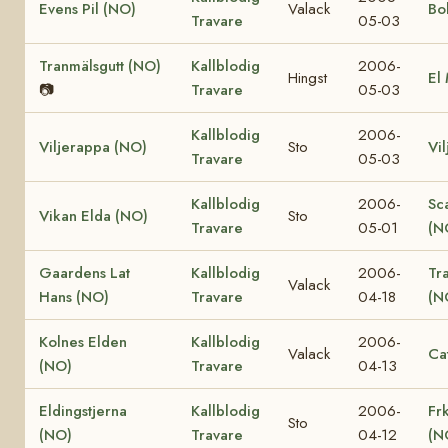
Evens Pil (NO)
Valack
Bo
Travare
05-03
Tranmälsgutt (NO)
Kallblodig
2006-
Hingst
El
📷
Travare
05-03
Kallblodig
2006-
Viljerappa (NO)
Sto
Vi
Travare
05-03
Kallblodig
2006-
Sc
Vikan Elda (NO)
Sto
Travare
05-01
(N
Gaardens Lat
Kallblodig
2006-
Tr
Valack
Hans (NO)
Travare
04-18
(N
Kolnes Elden
Kallblodig
2006-
Valack
Ca
(NO)
Travare
04-13
Eldingstjerna
Kallblodig
2006-
Fr
Sto
(NO)
Travare
04-12
(N