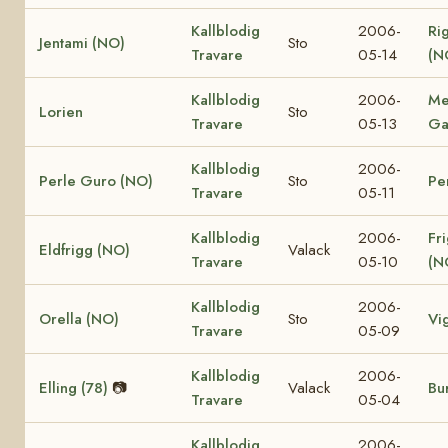
Kallblodig
2006-
Ri
Jentami (NO)
Sto
Travare
05-14
(N
Kallblodig
2006-
Me
Lorien
Sto
Travare
05-13
Ga
Kallblodig
2006-
Perle Guro (NO)
Sto
Pe
Travare
05-11
Kallblodig
2006-
Fr
Eldfrigg (NO)
Valack
Travare
05-10
(N
Kallblodig
2006-
Orella (NO)
Sto
Vi
Travare
05-09
Kallblodig
2006-
Elling (78)
📷
Valack
Bur
Travare
05-04
Kallblodig
2006-