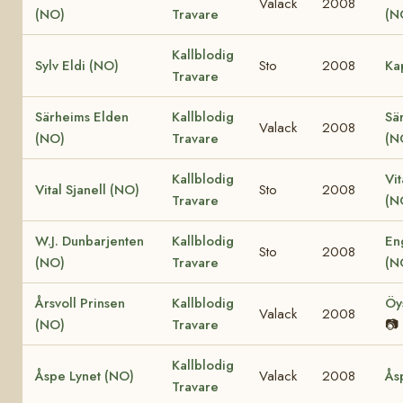
Valack
2008
(NO)
Travare
(N
Kallblodig
Sylv Eldi (NO)
Sto
2008
Ka
Travare
Särheims Elden
Kallblodig
Sä
Valack
2008
(NO)
Travare
(N
Kallblodig
Vit
Vital Sjanell (NO)
Sto
2008
Travare
(N
W.J. Dunbarjenten
Kallblodig
En
Sto
2008
(NO)
Travare
(N
Årsvoll Prinsen
Kallblodig
Öy
Valack
2008
(NO)
Travare
📷
Kallblodig
Åspe Lynet (NO)
Valack
2008
Ås
Travare