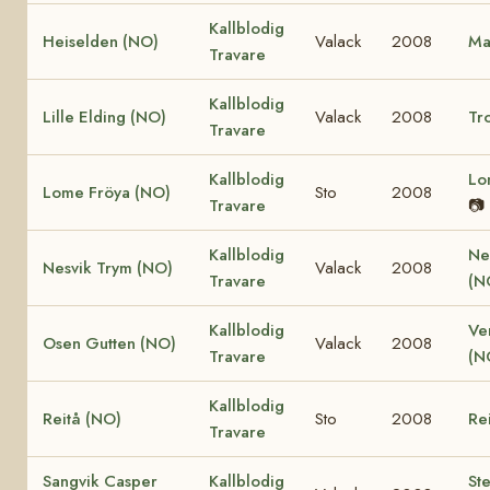
Kallblodig
Heiselden (NO)
Valack
2008
Ma
Travare
Kallblodig
Lille Elding (NO)
Valack
2008
Tro
Travare
Kallblodig
Lo
Lome Fröya (NO)
Sto
2008
Travare
📷
Kallblodig
Ne
Nesvik Trym (NO)
Valack
2008
Travare
(N
Kallblodig
Ve
Osen Gutten (NO)
Valack
2008
Travare
(N
Kallblodig
Reitå (NO)
Sto
2008
Re
Travare
Sangvik Casper
Kallblodig
St