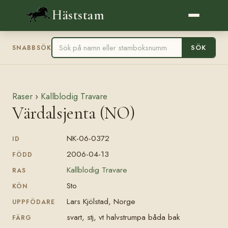
Häststam
SÖK
SNABBSÖK
Raser
›
Kallblodig Travare
Värdalsjenta (NO)
NK-06-0372
ID
2006-04-13
FÖDD
Kallblodig Travare
RAS
Sto
KÖN
Lars Kjölstad, Norge
UPPFÖDARE
svart, stj, vt halvstrumpa båda bak
FÄRG