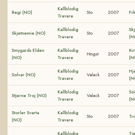
Kallblodig
Regi (NO)
Sto
2007
Fr
Travare
Kallblodig
Sk
Skjetnemie (NO)
Sto
2007
Travare
(N
Smygards Elden
Kallblodig
Kv
Hingst
2007
(NO)
Travare
(N
Kallblodig
Hje
Solvar (NO)
Valack
2007
Travare
(N
Kallblodig
Söy
Stjerne Troj (NO)
Valack
2007
Travare
(N
Storler Svarta
Kallblodig
Sto
2007
Tro
(NO)
Travare
Kallblodig
Ti