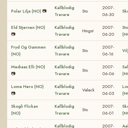
Kallblodig
2007-
Polar Lilja (NO)
📷
Sto
Sk
Travare
06-30
Eld Stjernen (NO)
Kallblodig
2007-
St
Hingst
📷
Travare
06-20
(N
Fryd Og Gammen
Kallblodig
2007-
Sto
Vi
(NO)
Travare
06-16
Mediaas Elli (NO)
Kallblodig
2007-
Sa
Sto
📷
Travare
06-06
(N
Lome Hero (NO)
Kallblodig
2007-
Lo
Valack
📷
Travare
06-05
(N
Skogli Flickan
Kallblodig
2007-
Sk
Sto
(NO)
Travare
06-01
(N
Kallblodig
2007-
Aa