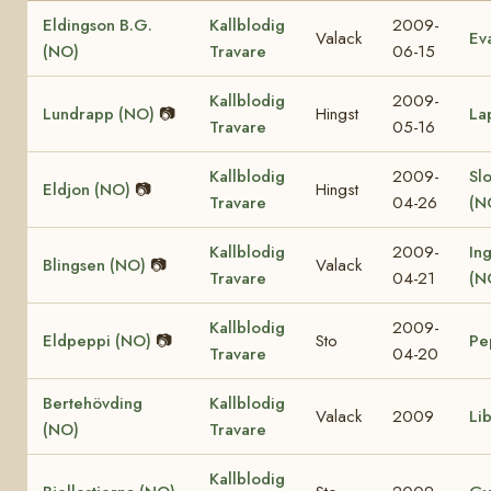
Eldingson B.G.
Kallblodig
2009-
Valack
Ev
(NO)
Travare
06-15
Kallblodig
2009-
Lundrapp (NO)
📷
Hingst
La
Travare
05-16
Kallblodig
2009-
Sl
Eldjon (NO)
📷
Hingst
Travare
04-26
(N
Kallblodig
2009-
In
Blingsen (NO)
📷
Valack
Travare
04-21
(N
Kallblodig
2009-
Eldpeppi (NO)
📷
Sto
Pe
Travare
04-20
Bertehövding
Kallblodig
Valack
2009
Li
(NO)
Travare
Kallblodig