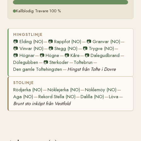
Kallblodig Travare 100 %
HINGSTLINJE
📷
Elding (NO)
📷
Rappfot (NO)
📷
Granvar (NO)
—
—
—
📷
Vinvar (NO)
📷
Stegg (NO)
📷
Trygve (NO)
—
—
—
📷
Högnar
📷
Högne
📷
Kåre
📷
Dalegudbrand
—
—
—
—
Dölegubben
📷
Sterkoder
Toftebrun
—
—
—
Den gamle Toftehingsten
Hingst från Tofte i Dovre
—
STOLINJE
Rödjerka (NO)
Nöklejerka (NO)
Nöklemöy (NO)
—
—
—
Aga (NO)
Rekord Stella (NO)
Dalilla (NO)
Löva
—
—
—
—
Brunt sto inköpt från Vestfold