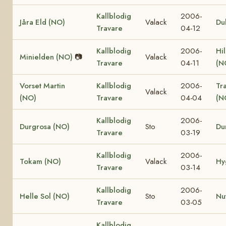
Kallblodig
2006-
Jåra Eld (NO)
Valack
Du
Travare
04-12
Kallblodig
2006-
Hi
Minielden (NO)
📷
Valack
Travare
04-11
(N
Vorset Martin
Kallblodig
2006-
Tr
Valack
(NO)
Travare
04-04
(N
Kallblodig
2006-
Durgrosa (NO)
Sto
Du
Travare
03-19
Kallblodig
2006-
Tokam (NO)
Valack
Hy
Travare
03-14
Kallblodig
2006-
Helle Sol (NO)
Sto
Nu
Travare
03-05
Kallblodig