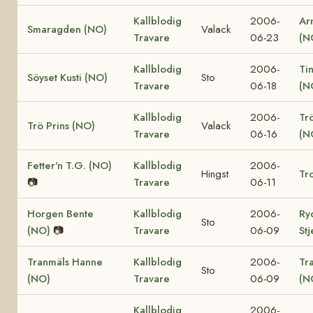
Kallblodig
2006-
Ar
Smaragden (NO)
Valack
Travare
06-23
(N
Kallblodig
2006-
Ti
Söyset Kusti (NO)
Sto
Travare
06-18
(N
Kallblodig
2006-
Tr
Trö Prins (NO)
Valack
Travare
06-16
(N
Fetter'n T.G. (NO)
Kallblodig
2006-
Hingst
Tro
📷
Travare
06-11
Horgen Bente
Kallblodig
2006-
Ry
Sto
(NO)
📷
Travare
06-09
St
Tranmäls Hanne
Kallblodig
2006-
Tr
Sto
(NO)
Travare
06-09
(N
Kallblodig
2006-