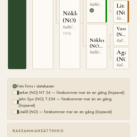
NT
Kallblodig Travare
Litalill
254
34
(NO)
Nöklejerka
Kallblodig Travare
(NO)
Kallblodig Travare
Vossevin
1976
(NO)
N
Nöklemöy
Kallblodig Travare
1867
(NO)
Aga
T-
Kallblodig Travare
23857
(NO)
Kallblodig Travare
Foto finns i databasen
Jerker (NO) NT 34 — förekommer mer än en gång (linjeavel)
Jahn Sjur (NO) T-254 — förekommer mer än en gång
(linjeavel)
Litalill (NO) — förekommer mer än en gång (linjeavel)
RASSAMMANSÄTTNING