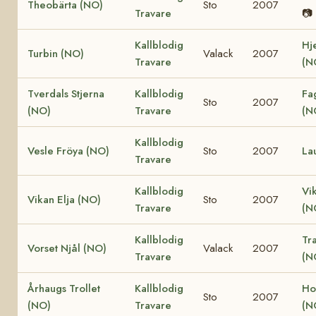
Theobärta (NO)
Sto
2007
Travare
📷
Kallblodig
Hj
Turbin (NO)
Valack
2007
Travare
(N
Tverdals Stjerna
Kallblodig
Fa
Sto
2007
(NO)
Travare
(N
Kallblodig
Vesle Fröya (NO)
Sto
2007
La
Travare
Kallblodig
Vi
Vikan Elja (NO)
Sto
2007
Travare
(N
Kallblodig
Tr
Vorset Njål (NO)
Valack
2007
Travare
(N
Århaugs Trollet
Kallblodig
Ho
Sto
2007
(NO)
Travare
(N