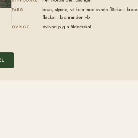
UPPFÖDARE
brun, stjmne, vit kota med svarta fläckar i kr
FÄRG
fläckar i kronranden vb
Avlivad p.g.a åldersskäl.
ÖVRIGT
EL