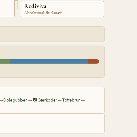
Rediviva
Nordsvensk Brukshäst
Dölegubben
📷
Sterkoder
Toftebrun
—
—
—
—