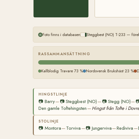
Foto finns i databasen
Steggbest (NO) T-233 — före
RASSAMMANSÄTTNING
Kallblodig Travare 73 %
Nordsvensk Brukshäst 23 %
D
HINGSTLINJE
📷
Barry
📷
Steggbest (NO)
📷
Stegg (NO)

—
—
—
Den gamle Toftehingsten
Hingst från Tofte i Dovr
—
STOLINJE
📷
Montora
Torviva
📷
Jungerviva
Rediviva
—
—
—
—