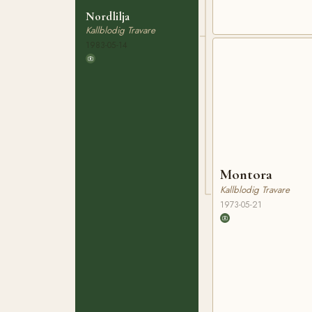
Nordlilja
Kallblodig Travare
1983-05-14
Montora
Kallblodig Travare
1973-05-21