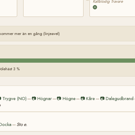
Kallblodig Travare
kommer mer än en gång (linjeavel)
ölehäst 3 %

Trygve (NO)
📷
Högnar
📷
Högne
📷
Kåre
📷
Dalegudbrand
—
—
—
—
e
Docka
Sto e.
—