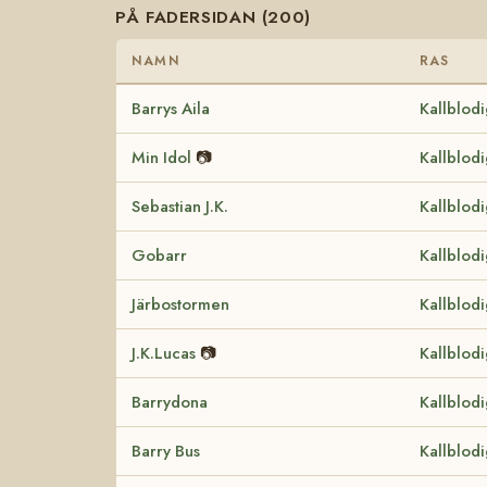
PÅ FADERSIDAN (200)
NAMN
RAS
Barrys Aila
Kallblod
Min Idol
📷
Kallblod
Sebastian J.K.
Kallblod
Gobarr
Kallblod
Järbostormen
Kallblod
J.K.Lucas
📷
Kallblod
Barrydona
Kallblod
Barry Bus
Kallblod