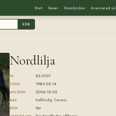
Start
Raser
Stamböcker
Avancerad sö
SÖK
Nordlilja
83-0101
ID
1983-05-14
FÖDD
2006-12-02
AVLIDEN
Kallblodig Travare
RAS
Sto
KÖN
Per Nordlinder, Ullånger