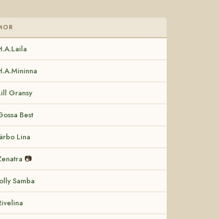
MOR
H.A.Laila
H.A.Mininna
Lill Gransy
Gossa Best
Järbo Lina
Zenatra
📷
Jolly Samba
Rivelina