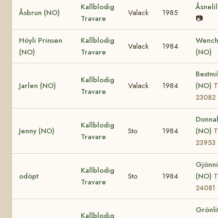
Kallblodig
Åsneli
Åsbrun (NO)
Valack
1985
Travare
📷
Höyli Prinsen
Kallblodig
Wench
Valack
1984
(NO)
Travare
(NO)
Bestmil
Kallblodig
Jarlen (NO)
Valack
1984
(NO)
T
Travare
23082
Donnal
Kallblodig
Jenny (NO)
Sto
1984
(NO)
T
Travare
23953
Gjönni 
Kallblodig
odöpt
Sto
1984
(NO)
T
Travare
24081
Grönli
Kallblodig