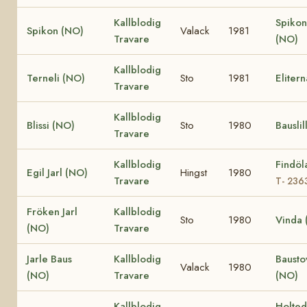
Kallblodig
Spiko
Spikon (NO)
Valack
1981
Travare
(NO)
Kallblodig
Terneli (NO)
Sto
1981
Eliter
Travare
Kallblodig
Blissi (NO)
Sto
1980
Bauslil
Travare
Kallblodig
Findöl
Egil Jarl (NO)
Hingst
1980
Travare
T- 236
Fröken Jarl
Kallblodig
Sto
1980
Vinda 
(NO)
Travare
Jarle Baus
Kallblodig
Bausto
Valack
1980
(NO)
Travare
(NO)
Kallblodig
Holte