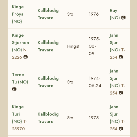
Kinge
Kallblodig
Ray
Fröya
Sto
1976
Travare
(NO)
📷
(NO)
Kinge
Jahn
1975-
Stjernen
Kallblodig
Sjur
Hingst
06-
(NO)
Travare
(NO)
N
T-
09
📷
📷
2226
254
Jahn
Terne
Kallblodig
1974-
Sjur
Tu (NO)
Sto
Travare
05-24
(NO)
T-
📷
📷
254
Kinge
Jahn
Turi
Kallblodig
Sjur
Sto
1973
(NO)
Travare
(NO)
T-
T-
📷
23970
254