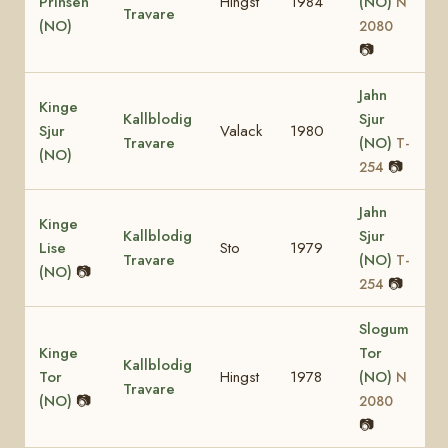
Prinsen
Hingst
1984
(NO)
N
Travare
(NO)
2080
📷
Jahn
Kinge
Kallblodig
Sjur
Sjur
Valack
1980
Travare
(NO)
T-
(NO)
📷
254
Jahn
Kinge
Kallblodig
Sjur
Lise
Sto
1979
Travare
(NO)
T-
(NO)
📷
📷
254
Slogum
Kinge
Tor
Kallblodig
Tor
Hingst
1978
(NO)
N
Travare
(NO)
📷
2080
📷