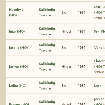
Mari Li
Huseby Lill
Kallblodig
Sto
1981
(NO)
T
(NO)
Travare
22801
Kallblodig
Injar (NO)
Hingst
1981
Frk. F
Travare
Kallblodig
Jarella (NO)
Sto
1981
Vonell
Travare
Flatva
Kallblodig
Jarlvar (NO)
Hingst
1981
(NO)
T
Travare
23968
Kallblodig
Lelita (NO)
Sto
1981
Lerki 
Travare
Jerker
Kallblodig
Prestus (NO)
Valack
1981
(NO)