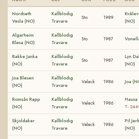
Nordseth
Kallblodig
Kvålev
Sto
1989
Vesla (NO)
Travare
(NO)
Algarheim
Kallblodig
Sto
1987
Vonell
Blesa (NO)
Travare
Bakke Janka
Kallblodig
Lyn Dal
Sto
1987
(NO)
Travare
(NO)
Joa Blesen
Kallblodig
Valack
1986
Joa (N
(NO)
Travare
Romsås Rapp
Kallblodig
Hausa
Valack
1986
(NO)
Travare
T- 244
Skjoldaker
Kallblodig
Pil Jer
Valack
1986
(NO)
Travare
(NO)