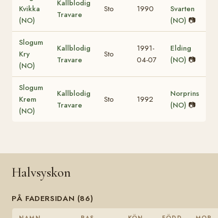
Kallblodig
Kvikka
Sto
1990
Svarten
Travare
(NO)
(NO)
📷
Slogum
Kallblodig
1991-
Elding
Kry
Sto
Travare
04-07
(NO)
📷
(NO)
Slogum
Kallblodig
Norprins
Krem
Sto
1992
Travare
(NO)
📷
(NO)
Halvsyskon
PÅ FADERSIDAN (86)
NAMN
RAS
KÖN
FÖDD
MOR