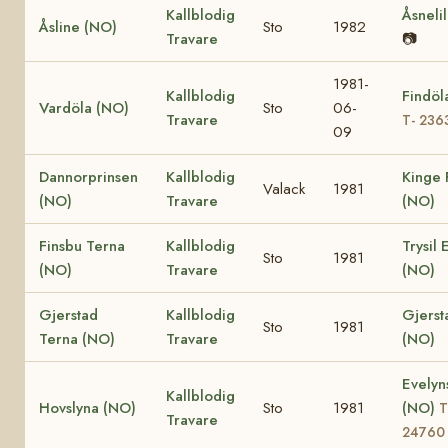
Kallblodig
Åsneli
Åsline (NO)
Sto
1982
Travare
📷
1981-
Kallblodig
Findöl
Vardöla (NO)
Sto
06-
Travare
T- 236
09
Dannorprinsen
Kallblodig
Kinge 
Valack
1981
(NO)
Travare
(NO)
Finsbu Terna
Kallblodig
Trysil 
Sto
1981
(NO)
Travare
(NO)
Gjerstad
Kallblodig
Gjers
Sto
1981
Terna (NO)
Travare
(NO)
Evelyn
Kallblodig
Hovslyna (NO)
Sto
1981
(NO)
T
Travare
24760