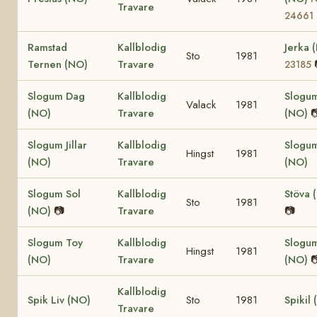
Travare
24661
Ramstad
Kallblodig
Jerka 
Sto
1981
Ternen (NO)
Travare
23185
Slogum Dag
Kallblodig
Slogum
Valack
1981
(NO)
Travare
(NO)

Slogum Jillar
Kallblodig
Slogum 
Hingst
1981
(NO)
Travare
(NO)
Slogum Sol
Kallblodig
Stöva 
Sto
1981
(NO)
📷
Travare
📷
Slogum Toy
Kallblodig
Slogu
Hingst
1981
(NO)
Travare
(NO)

Kallblodig
Spik Liv (NO)
Sto
1981
Spikil
Travare