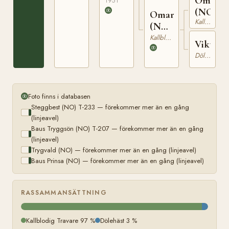
Omerg
1951
(NO)
Omara
Kallblodig Travare
(NO)
T-
Kallblodig Travare
Viktori
854
Dölehäst
Foto finns i databasen
Steggbest (NO) T-233 — förekommer mer än en gång
(linjeavel)
Baus Tryggsön (NO) T-207 — förekommer mer än en gång
(linjeavel)
Trygvald (NO) — förekommer mer än en gång (linjeavel)
Baus Prinsa (NO) — förekommer mer än en gång (linjeavel)
RASSAMMANSÄTTNING
Kallblodig Travare 97 %
Dölehäst 3 %