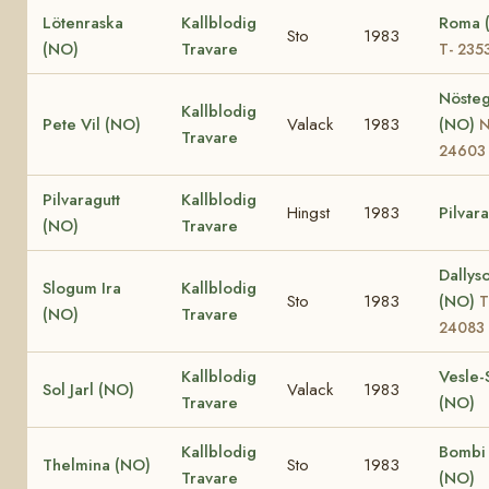
Lötenraska
Kallblodig
Roma 
Sto
1983
(NO)
Travare
T- 235
Nöste
Kallblodig
Pete Vil (NO)
Valack
1983
(NO)
Travare
24603
Pilvaragutt
Kallblodig
Hingst
1983
Pilvar
(NO)
Travare
Dallys
Slogum Ira
Kallblodig
Sto
1983
(NO)
T
(NO)
Travare
24083
Kallblodig
Vesle-
Sol Jarl (NO)
Valack
1983
Travare
(NO)
Kallblodig
Bombi 
Thelmina (NO)
Sto
1983
Travare
(NO)