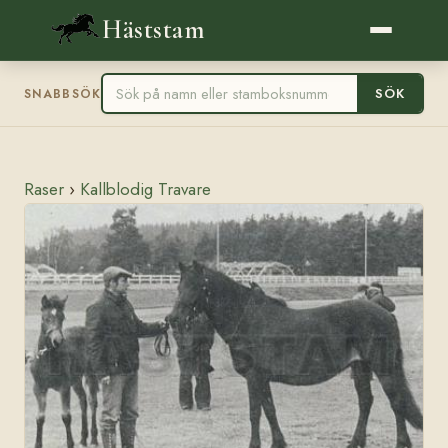
Häststam
SÖK
SNABBSÖK
Raser
›
Kallblodig Travare