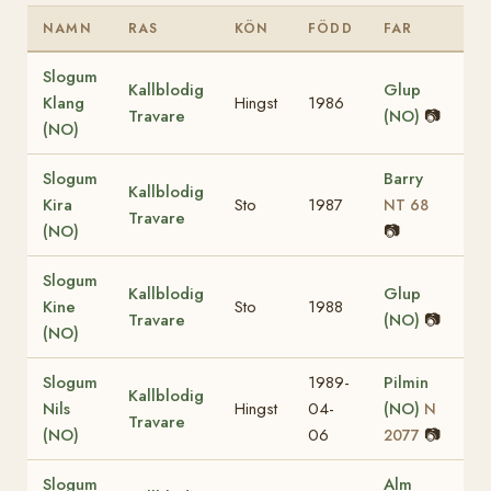
NAMN
RAS
KÖN
FÖDD
FAR
Slogum
Kallblodig
Glup
Klang
Hingst
1986
Travare
(NO)
📷
(NO)
Slogum
Barry
Kallblodig
Kira
Sto
1987
NT 68
Travare
(NO)
📷
Slogum
Kallblodig
Glup
Kine
Sto
1988
Travare
(NO)
📷
(NO)
Slogum
1989-
Pilmin
Kallblodig
Nils
Hingst
04-
(NO)
N
Travare
(NO)
06
📷
2077
Slogum
Alm