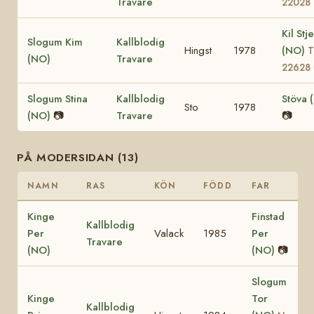
Travare
22028
Kil Stj
Slogum Kim
Kallblodig
Hingst
1978
(NO)
T
(NO)
Travare
22628
Slogum Stina
Kallblodig
Stöva 
Sto
1978
(NO)
📷
Travare
📷
PÅ MODERSIDAN (13)
NAMN
RAS
KÖN
FÖDD
FAR
Kinge
Finstad
Kallblodig
Per
Valack
1985
Per
Travare
(NO)
(NO)
📷
Slogum
Kinge
Tor
Kallblodig