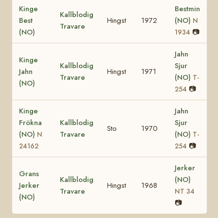
Kinge
Bestmin
Kallblodig
Best
Hingst
1972
(NO)
N
Travare
(NO)
📷
1934
Jahn
Kinge
Kallblodig
Sjur
Jahn
Hingst
1971
Travare
(NO)
T-
(NO)
📷
254
Kinge
Jahn
Frökna
Kallblodig
Sjur
Sto
1970
(NO)
Travare
(NO)
N
T-
📷
24162
254
Jerker
Grans
Kallblodig
(NO)
Jerker
Hingst
1968
Travare
NT 34
(NO)
📷