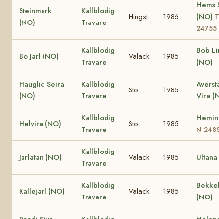
Hems S
Steinmark
Kallblodig
Hingst
1986
(NO)
T
(NO)
Travare
24755
Kallblodig
Bob Li
Bo Jarl (NO)
Valack
1985
Travare
(NO)
Hauglid Seira
Kallblodig
Averst
Sto
1985
(NO)
Travare
Vira (
Kallblodig
Hemin
Helvira (NO)
Sto
1985
Travare
N 248
Kallblodig
Jarlatan (NO)
Valack
1985
Ultana
Travare
Kallblodig
Bekke
Kallejarl (NO)
Valack
1985
Travare
(NO)
Randi Sjur
Kallblodig
Helene