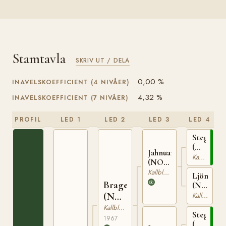
Stamtavla
SKRIV UT / DELA
0,00 %
INAVELSKOEFFICIENT (4 NIVÅER)
4,32 %
INAVELSKOEFFICIENT (7 NIVÅER)
PROFIL
LED 1
LED 2
LED 3
LED 4
Steggbest
(NO)
Jahnuar
T-
Kallblodig Travare
(NO)
233
N 1942
Kallblodig Travare
Ljönna
Brage
(NO)
N
(NO)
Kallblodig Travare
22578
N
Kallblodig Travare
Steggbest
2046
1967
(NO)