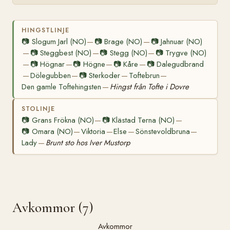
HINGSTLINJE
📷
Slogum Jarl (NO)
📷
Brage (NO)
📷
Jahnuar (NO)
—
—
📷
Steggbest (NO)
📷
Stegg (NO)
📷
Trygve (NO)
—
—
—
📷
Högnar
📷
Högne
📷
Kåre
📷
Dalegudbrand
—
—
—
—
Dölegubben
📷
Sterkoder
Toftebrun
—
—
—
—
Den gamle Toftehingsten
Hingst från Tofte i Dovre
—
STOLINJE
📷
Grans Frökna (NO)
📷
Klästad Terna (NO)
—
—
📷
Omara (NO)
Viktoria
Else
Sönstevoldbruna
—
—
—
—
Lady
Brunt sto hos Iver Mustorp
—
Avkommor (7)
Avkommor