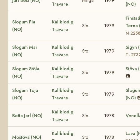
Jarl Best (NO)
Hingst
1979
Travare
(NO)
Finsta
Slogum Fia
Kallblodig
Sto
1979
Terna 
(NO)
Travare
N 225
Slogum Mai
Kallblodig
Sigyn 
Sto
1979
(NO)
Travare
T- 273
Slogum Stöla
Kallblodig
Stöva 
Sto
1979
(NO)
Travare
📷
Slogum Toja
Kallblodig
Slogu
Sto
1979
(NO)
Travare
(NO)

Kallblodig
Betta Jarl (NO)
Sto
1978
Vonell
Travare
Kallblodig
Lava 
Mostöva (NO)
Sto
1978