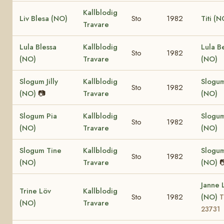
Kallblodig
Liv Blesa (NO)
Sto
1982
Titi (N
Travare
Lula Blessa
Kallblodig
Lula B
Sto
1982
(NO)
Travare
(NO)
Slogum Jilly
Kallblodig
Slogum 
Sto
1982
(NO)
📷
Travare
(NO)
Slogum Pia
Kallblodig
Slogu
Sto
1982
(NO)
Travare
(NO)
Slogum Tine
Kallblodig
Slogu
Sto
1982
(NO)
Travare
(NO)

Janne 
Trine Löv
Kallblodig
Sto
1982
(NO)
T
(NO)
Travare
23731