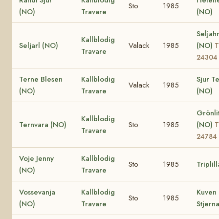
Sto
1985
(NO)
Travare
(NO)
Seljah
Kallblodig
Seljarl (NO)
Valack
1985
(NO)
T
Travare
24304
Terne Blesen
Kallblodig
Sjur T
Valack
1985
(NO)
Travare
(NO)
Grönli
Kallblodig
Ternvara (NO)
Sto
1985
(NO)
T
Travare
24784
Voje Jenny
Kallblodig
Sto
1985
Triplil
(NO)
Travare
Vossevanja
Kallblodig
Kuven
Sto
1985
(NO)
Travare
Stjern