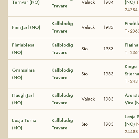
Ternvar (NO)
Valack
1984
(NO)
T
Travare
24784
Kallblodig
Findöl
Finn Jarl (NO)
Valack
1983
Travare
T- 236
Flatlablesa
Kallblodig
Flatin
Sto
1983
(NO)
Travare
T- 236
Kinge
Gransalma
Kallblodig
Sto
1983
Stjern
(NO)
Travare
T- 243
Haugli Jarl
Kallblodig
Averst
Valack
1983
(NO)
Travare
Vira (
Lesja 
Lesja Terna
Kallblodig
Sto
1983
(NO)
(NO)
Travare
24488