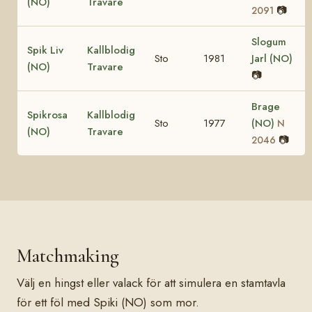
(NO)
Travare
📷
2091
Slogum
Spik Liv
Kallblodig
Sto
1981
Jarl (NO)
(NO)
Travare
📷
Brage
Spikrosa
Kallblodig
Sto
1977
(NO)
N
(NO)
Travare
📷
2046
Matchmaking
Välj en hingst eller valack för att simulera en stamtavla
för ett föl med Spiki (NO) som mor.