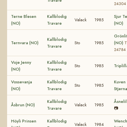
Travare
24304
Terne Blesen
Kallblodig
Sjur T
Valack
1985
(NO)
Travare
(NO)
Grönli
Kallblodig
Ternvara (NO)
Sto
1985
(NO)
T
Travare
24784
Voje Jenny
Kallblodig
Sto
1985
Triplil
(NO)
Travare
Vossevanja
Kallblodig
Kuven
Sto
1985
(NO)
Travare
Stjern
Kallblodig
Åsneli
Åsbrun (NO)
Valack
1985
Travare
📷
Höyli Prinsen
Kallblodig
Wench
Valack
1984