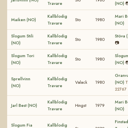
Travare
(NO)

Kallblodig
Mari B
Maiken (NO)
Sto
1980
Travare
(NO)
Slogum Stili
Kallblodig
Stöva 
Sto
1980
(NO)
Travare
📷
Slogum Tori
Kallblodig
Slogu
Sto
1980
(NO)
Travare
(NO)

Granv
Sprellvinn
Kallblodig
Valack
1980
(NO)
T
(NO)
Travare
22767
Kallblodig
Mari B
Jarl Best (NO)
Hingst
1979
Travare
(NO)
Finsta
Slogum Fia
Kallblodig