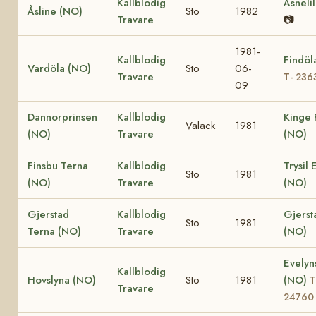
Kallblodig
Åsneli
Åsline (NO)
Sto
1982
Travare
📷
1981-
Kallblodig
Findöl
Vardöla (NO)
Sto
06-
Travare
T- 236
09
Dannorprinsen
Kallblodig
Kinge 
Valack
1981
(NO)
Travare
(NO)
Finsbu Terna
Kallblodig
Trysil 
Sto
1981
(NO)
Travare
(NO)
Gjerstad
Kallblodig
Gjers
Sto
1981
Terna (NO)
Travare
(NO)
Evelyn
Kallblodig
Hovslyna (NO)
Sto
1981
(NO)
T
Travare
24760