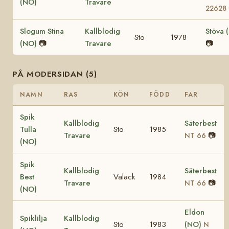
(NO)
Travare
22628
Slogum Stina
Kallblodig
Stöva 
Sto
1978
(NO)
📷
Travare
📷
PÅ MODERSIDAN (5)
NAMN
RAS
KÖN
FÖDD
FAR
Spik
Kallblodig
Säterbest
Tulla
Sto
1985
Travare
📷
NT 66
(NO)
Spik
Kallblodig
Säterbest
Best
Valack
1984
Travare
📷
NT 66
(NO)
Eldon
Spiklilja
Kallblodig
Sto
1983
(NO)
N