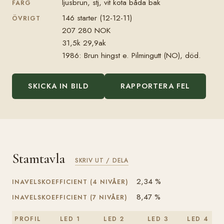
ljusbrun, stj, vit kota båda bak
FÄRG
146 starter (12-12-11)
ÖVRIGT
207 280 NOK
31,5k 29,9ak
1986: Brun hingst e. Pilmingutt (NO), död.
SKICKA IN BILD
RAPPORTERA FEL
Stamtavla
SKRIV UT / DELA
2,34 %
INAVELSKOEFFICIENT (4 NIVÅER)
8,47 %
INAVELSKOEFFICIENT (7 NIVÅER)
PROFIL
LED 1
LED 2
LED 3
LED 4