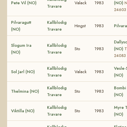
Pete Vil (NO)
Valack
1983
(NO)
Travare
24603
Pilvaragutt
Kallblodig
Hingst
1983
Pilvar
(NO)
Travare
Dallys
Slogum Ira
Kallblodig
Sto
1983
(NO)
T
(NO)
Travare
24083
Kallblodig
Vesle-
Sol Jarl (NO)
Valack
1983
Travare
(NO)
Kallblodig
Bombi 
Thelmina (NO)
Sto
1983
Travare
(NO)
Kallblodig
Myre 
Viktilla (NO)
Sto
1983
Travare
(NO)
Kallblodig
Flatin