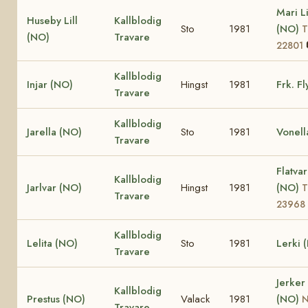
Mari Li
Huseby Lill
Kallblodig
Sto
1981
(NO)
T
(NO)
Travare
22801
Kallblodig
Injar (NO)
Hingst
1981
Frk. F
Travare
Kallblodig
Jarella (NO)
Sto
1981
Vonell
Travare
Flatva
Kallblodig
Jarlvar (NO)
Hingst
1981
(NO)
T
Travare
23968
Kallblodig
Lelita (NO)
Sto
1981
Lerki 
Travare
Jerker
Kallblodig
Prestus (NO)
Valack
1981
(NO)
Travare