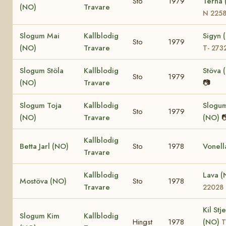
Sto
1979
Terna 
(NO)
Travare
N 225
Slogum Mai
Kallblodig
Sigyn 
Sto
1979
(NO)
Travare
T- 273
Slogum Stöla
Kallblodig
Stöva 
Sto
1979
(NO)
Travare
📷
Slogum Toja
Kallblodig
Slogu
Sto
1979
(NO)
Travare
(NO)

Kallblodig
Betta Jarl (NO)
Sto
1978
Vonell
Travare
Kallblodig
Lava 
Mostöva (NO)
Sto
1978
Travare
22028
Kil Stj
Slogum Kim
Kallblodig
Hingst
1978
(NO)
T