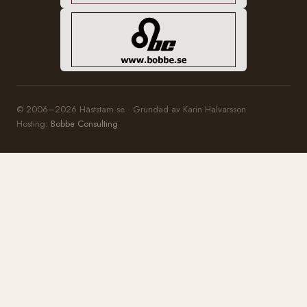
© 2006–2026 Häststam.se · Grundad av Karin Halvarsson
Hosting:
Bobbe Consulting