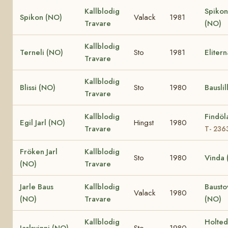
Kallblodig
Spiko
Spikon (NO)
Valack
1981
Travare
(NO)
Kallblodig
Terneli (NO)
Sto
1981
Eliter
Travare
Kallblodig
Blissi (NO)
Sto
1980
Bauslil
Travare
Kallblodig
Findöl
Egil Jarl (NO)
Hingst
1980
Travare
T- 236
Fröken Jarl
Kallblodig
Sto
1980
Vinda 
(NO)
Travare
Jarle Baus
Kallblodig
Bausto
Valack
1980
(NO)
Travare
(NO)
Kallblodig
Holte
Jarlsvinni (NO)
Sto
1980