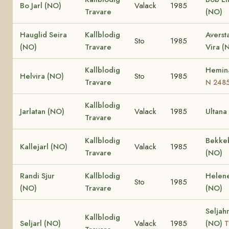
Bo Jarl (NO)
Valack
1985
Travare
(NO)
Hauglid Seira
Kallblodig
Averst
Sto
1985
(NO)
Travare
Vira (
Kallblodig
Hemin
Helvira (NO)
Sto
1985
Travare
N 248
Kallblodig
Jarlatan (NO)
Valack
1985
Ultana
Travare
Kallblodig
Bekke
Kallejarl (NO)
Valack
1985
Travare
(NO)
Randi Sjur
Kallblodig
Helene
Sto
1985
(NO)
Travare
(NO)
Seljah
Kallblodig
Seljarl (NO)
Valack
1985
(NO)
T