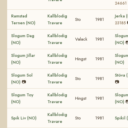
24661
Ramstad
Kallblodig
Jerka 
Sto
1981
Ternen (NO)
Travare
23185
Slogum Dag
Kallblodig
Slogum
Valack
1981
(NO)
Travare
(NO)

Slogum Jillar
Kallblodig
Slogum 
Hingst
1981
(NO)
Travare
(NO)
Slogum Sol
Kallblodig
Stöva 
Sto
1981
(NO)
📷
Travare
📷
Slogum Toy
Kallblodig
Slogu
Hingst
1981
(NO)
Travare
(NO)

Kallblodig
Spik Liv (NO)
Sto
1981
Spikil
Travare