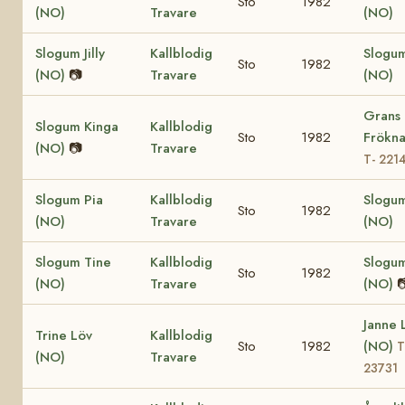
Sto
1982
(NO)
Travare
(NO)
Slogum Jilly
Kallblodig
Slogum 
Sto
1982
(NO)
📷
Travare
(NO)
Grans
Slogum Kinga
Kallblodig
Sto
1982
Frökna
(NO)
📷
Travare
T- 221
Slogum Pia
Kallblodig
Slogu
Sto
1982
(NO)
Travare
(NO)
Slogum Tine
Kallblodig
Slogu
Sto
1982
(NO)
Travare
(NO)

Janne 
Trine Löv
Kallblodig
Sto
1982
(NO)
T
(NO)
Travare
23731