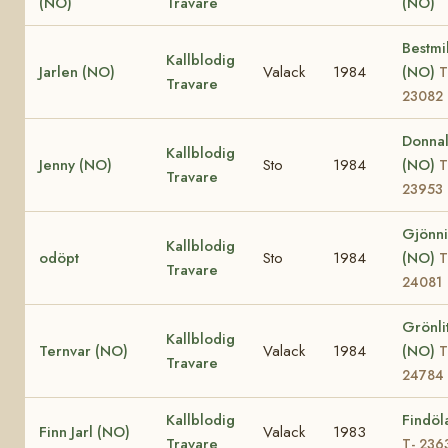
(NO)
Travare
(NO)
Bestmil
Kallblodig
Jarlen (NO)
Valack
1984
(NO)
T
Travare
23082
Donnal
Kallblodig
Jenny (NO)
Sto
1984
(NO)
T
Travare
23953
Gjönni 
Kallblodig
odöpt
Sto
1984
(NO)
T
Travare
24081
Grönli
Kallblodig
Ternvar (NO)
Valack
1984
(NO)
T
Travare
24784
Kallblodig
Findöl
Finn Jarl (NO)
Valack
1983
Travare
T- 236