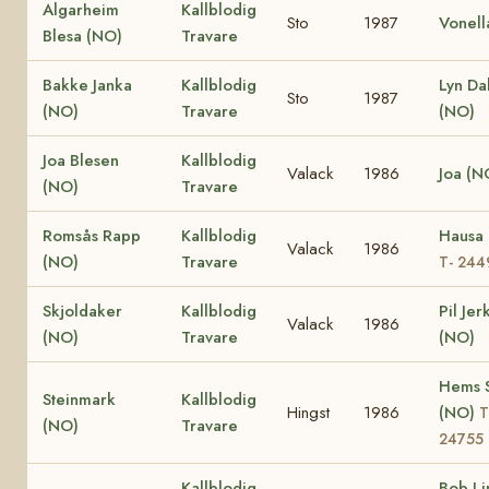
Algarheim
Kallblodig
Sto
1987
Vonell
Blesa (NO)
Travare
Bakke Janka
Kallblodig
Lyn Dal
Sto
1987
(NO)
Travare
(NO)
Joa Blesen
Kallblodig
Valack
1986
Joa (N
(NO)
Travare
Romsås Rapp
Kallblodig
Hausa
Valack
1986
(NO)
Travare
T- 244
Skjoldaker
Kallblodig
Pil Jer
Valack
1986
(NO)
Travare
(NO)
Hems S
Steinmark
Kallblodig
Hingst
1986
(NO)
T
(NO)
Travare
24755
Kallblodig
Bob Li