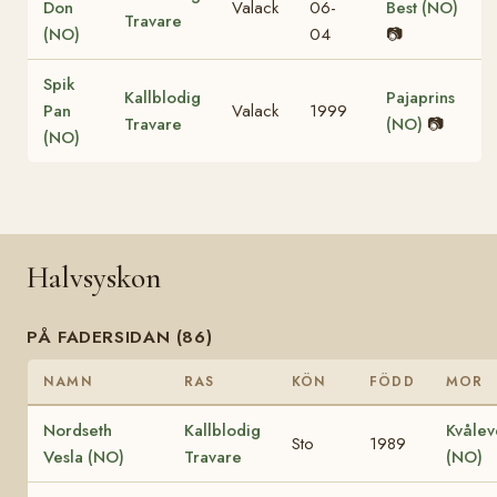
Don
Valack
06-
Best (NO)
Travare
(NO)
04
📷
Spik
Kallblodig
Pajaprins
Pan
Valack
1999
Travare
(NO)
📷
(NO)
Halvsyskon
PÅ FADERSIDAN (86)
NAMN
RAS
KÖN
FÖDD
MOR
Nordseth
Kallblodig
Kvålev
Sto
1989
Vesla (NO)
Travare
(NO)