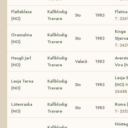
Flatlablesa
Kallblodig
Flatin
Sto
1983
(NO)
Travare
T- 236
Kinge
Gransalma
Kallblodig
Sto
1983
Stjern
(NO)
Travare
T- 243
Haugli Jarl
Kallblodig
Averst
Valack
1983
(NO)
Travare
Vira (
Lesja 
Lesja Terna
Kallblodig
Sto
1983
(NO)
(NO)
Travare
24488
Lötenraska
Kallblodig
Roma 
Sto
1983
(NO)
Travare
T- 235
Nöste
Kallblodig