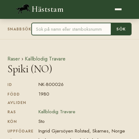
Häststam
SÖK
SNABBSÖK
Raser
›
Kallblodig Travare
Spiki (NO)
NK-800026
ID
1980
FÖDD
AVLIDEN
Kallblodig Travare
RAS
Sto
KÖN
Ingrid Gjersöyen Rolstad, Skarnes, Norge
UPPFÖDARE