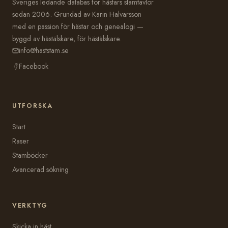
Sveriges ledande databas för hästars stamtavlor
sedan 2006. Grundad av Karin Halvarsson
med en passion för hästar och genealogi —
byggd av hästälskare, för hästälskare.
info@haststam.se
Facebook
UTFORSKA
Start
Raser
Stamböcker
Avancerad sökning
VERKTYG
Skicka in häst