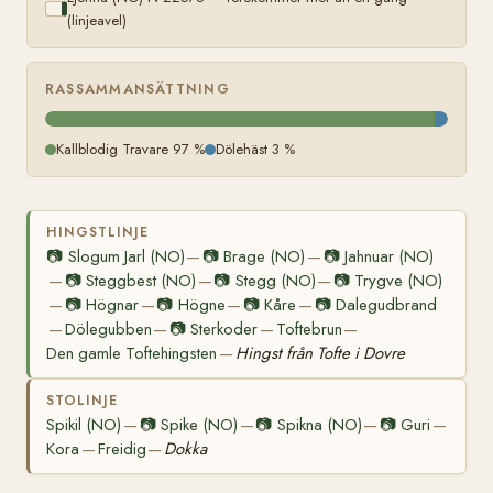
(linjeavel)
RASSAMMANSÄTTNING
Kallblodig Travare 97 %
Dölehäst 3 %
HINGSTLINJE
📷
Slogum Jarl (NO)
📷
Brage (NO)
📷
Jahnuar (NO)
—
—
📷
Steggbest (NO)
📷
Stegg (NO)
📷
Trygve (NO)
—
—
—
📷
Högnar
📷
Högne
📷
Kåre
📷
Dalegudbrand
—
—
—
—
Dölegubben
📷
Sterkoder
Toftebrun
—
—
—
—
Den gamle Toftehingsten
Hingst från Tofte i Dovre
—
STOLINJE
Spikil (NO)
📷
Spike (NO)
📷
Spikna (NO)
📷
Guri
—
—
—
—
Kora
Freidig
Dokka
—
—