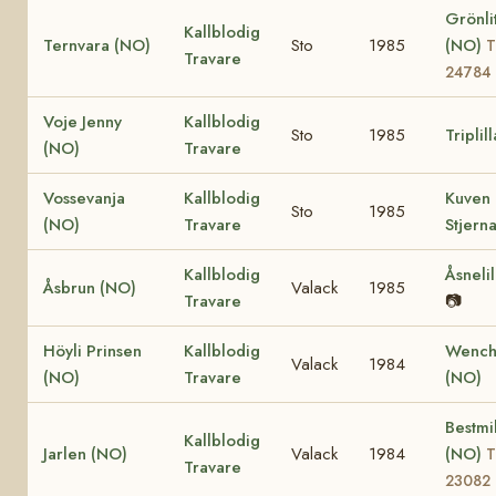
Grönli
Kallblodig
Ternvara (NO)
Sto
1985
(NO)
T
Travare
24784
Voje Jenny
Kallblodig
Sto
1985
Triplil
(NO)
Travare
Vossevanja
Kallblodig
Kuven
Sto
1985
(NO)
Travare
Stjern
Kallblodig
Åsneli
Åsbrun (NO)
Valack
1985
Travare
📷
Höyli Prinsen
Kallblodig
Wench
Valack
1984
(NO)
Travare
(NO)
Bestmil
Kallblodig
Jarlen (NO)
Valack
1984
(NO)
T
Travare
23082