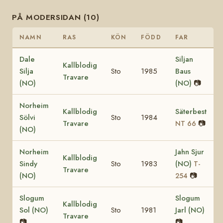
PÅ MODERSIDAN (10)
NAMN
RAS
KÖN
FÖDD
FAR
Dale
Siljan
Kallblodig
Silja
Sto
1985
Baus
Travare
(NO)
(NO)
📷
Norheim
Kallblodig
Säterbest
Sölvi
Sto
1984
Travare
📷
NT 66
(NO)
Norheim
Jahn Sjur
Kallblodig
Sindy
Sto
1983
(NO)
T-
Travare
(NO)
📷
254
Slogum
Slogum
Kallblodig
Sol (NO)
Sto
1981
Jarl (NO)
Travare
📷
📷