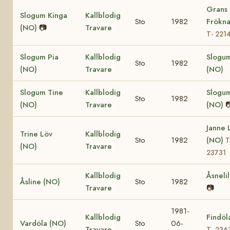
Grans
Slogum Kinga
Kallblodig
Sto
1982
Frökna
(NO)
📷
Travare
T- 221
Slogum Pia
Kallblodig
Slogu
Sto
1982
(NO)
Travare
(NO)
Slogum Tine
Kallblodig
Slogu
Sto
1982
(NO)
Travare
(NO)

Janne 
Trine Löv
Kallblodig
Sto
1982
(NO)
T
(NO)
Travare
23731
Kallblodig
Åsneli
Åsline (NO)
Sto
1982
Travare
📷
1981-
Kallblodig
Findöl
Vardöla (NO)
Sto
06-
Travare
T- 236