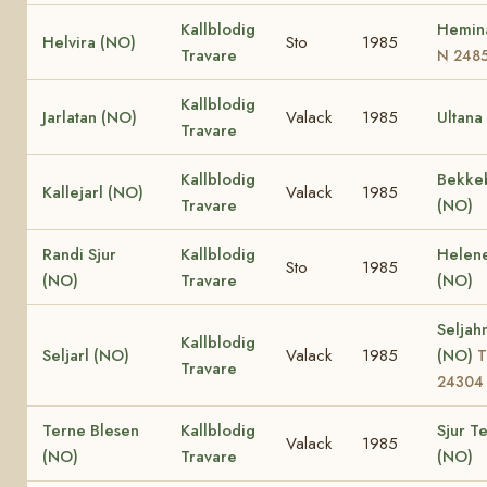
Kallblodig
Hemin
Helvira (NO)
Sto
1985
Travare
N 248
Kallblodig
Jarlatan (NO)
Valack
1985
Ultana
Travare
Kallblodig
Bekke
Kallejarl (NO)
Valack
1985
Travare
(NO)
Randi Sjur
Kallblodig
Helene
Sto
1985
(NO)
Travare
(NO)
Seljah
Kallblodig
Seljarl (NO)
Valack
1985
(NO)
T
Travare
24304
Terne Blesen
Kallblodig
Sjur T
Valack
1985
(NO)
Travare
(NO)