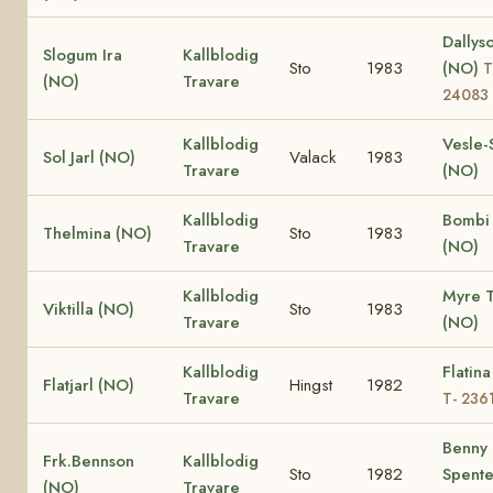
Dallys
Slogum Ira
Kallblodig
Sto
1983
(NO)
T
(NO)
Travare
24083
Kallblodig
Vesle-
Sol Jarl (NO)
Valack
1983
Travare
(NO)
Kallblodig
Bombi 
Thelmina (NO)
Sto
1983
Travare
(NO)
Kallblodig
Myre 
Viktilla (NO)
Sto
1983
Travare
(NO)
Kallblodig
Flatin
Flatjarl (NO)
Hingst
1982
Travare
T- 236
Benny
Frk.Bennson
Kallblodig
Sto
1982
Spente
(NO)
Travare