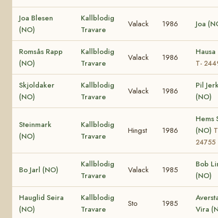
Joa Blesen
Kallblodig
Valack
1986
Joa (N
(NO)
Travare
Romsås Rapp
Kallblodig
Hausa
Valack
1986
(NO)
Travare
T- 244
Skjoldaker
Kallblodig
Pil Jer
Valack
1986
(NO)
Travare
(NO)
Hems S
Steinmark
Kallblodig
Hingst
1986
(NO)
T
(NO)
Travare
24755
Kallblodig
Bob Li
Bo Jarl (NO)
Valack
1985
Travare
(NO)
Hauglid Seira
Kallblodig
Averst
Sto
1985
(NO)
Travare
Vira (