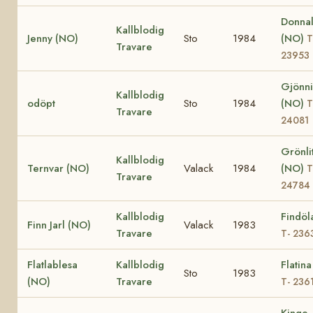
Donnal
Kallblodig
Jenny (NO)
Sto
1984
(NO)
T
Travare
23953
Gjönni 
Kallblodig
odöpt
Sto
1984
(NO)
T
Travare
24081
Grönli
Kallblodig
Ternvar (NO)
Valack
1984
(NO)
T
Travare
24784
Kallblodig
Findöl
Finn Jarl (NO)
Valack
1983
Travare
T- 236
Flatlablesa
Kallblodig
Flatin
Sto
1983
(NO)
Travare
T- 236
Kinge