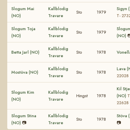
Slogum Mai
Kallblodig
Sigyn 
Sto
1979
(NO)
Travare
T- 273
Slogum Toja
Kallblodig
Slogu
Sto
1979
(NO)
Travare
(NO)

Kallblodig
Betta Jarl (NO)
Sto
1978
Vonell
Travare
Kallblodig
Lava 
Mostöva (NO)
Sto
1978
Travare
22028
Kil Stj
Slogum Kim
Kallblodig
Hingst
1978
(NO)
T
(NO)
Travare
22628
Slogum Stina
Kallblodig
Stöva 
Sto
1978
(NO)
📷
Travare
📷