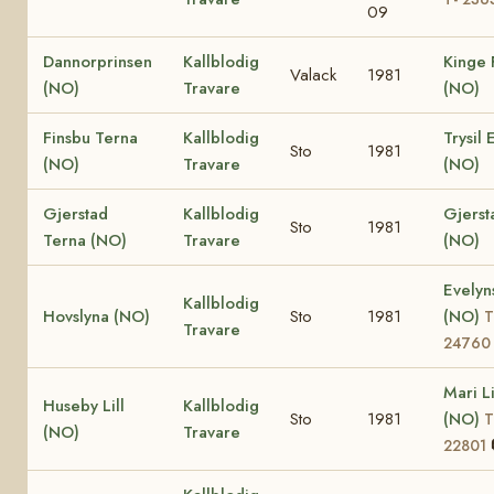
09
Dannorprinsen
Kallblodig
Kinge 
Valack
1981
(NO)
Travare
(NO)
Finsbu Terna
Kallblodig
Trysil 
Sto
1981
(NO)
Travare
(NO)
Gjerstad
Kallblodig
Gjers
Sto
1981
Terna (NO)
Travare
(NO)
Evelyn
Kallblodig
Hovslyna (NO)
Sto
1981
(NO)
T
Travare
24760
Mari Li
Huseby Lill
Kallblodig
Sto
1981
(NO)
T
(NO)
Travare
22801