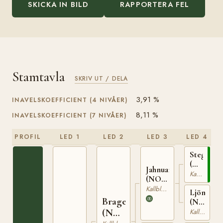
SKICKA IN BILD
RAPPORTERA FEL
Stamtavla
SKRIV UT / DELA
3,91 %
INAVELSKOEFFICIENT (4 NIVÅER)
8,11 %
INAVELSKOEFFICIENT (7 NIVÅER)
PROFIL
LED 1
LED 2
LED 3
LED 4
Steggbest
(NO)
Jahnuar
T-
Kallblodig Travare
(NO)
233
N 1942
Kallblodig Travare
Ljönna
Brage
(NO)
N
(NO)
Kallblodig Travare
22578