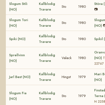
Slogum Stili
Kallblodig
Stöva 
Sto
1980
(NO)
Travare
📷
Slogum Tori
Kallblodig
Slogu
Sto
1980
(NO)
Travare
(NO)

Kallblodig
Spiki (NO)
Sto
1980
Spikil
Travare
Granv
Sprellvinn
Kallblodig
Valack
1980
(NO)
T
(NO)
Travare
22767
Kallblodig
Mari B
Jarl Best (NO)
Hingst
1979
Travare
(NO)
Finsta
Slogum Fia
Kallblodig
Sto
1979
Terna 
(NO)
Travare
N 225