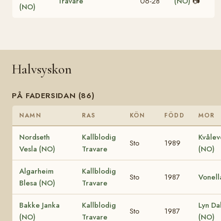
Travare
06-28
(NO)
📷
(NO)
Halvsyskon
PÅ FADERSIDAN (86)
NAMN
RAS
KÖN
FÖDD
MOR
Nordseth
Kallblodig
Kvålev
Sto
1989
Vesla (NO)
Travare
(NO)
Algarheim
Kallblodig
Sto
1987
Vonell
Blesa (NO)
Travare
Bakke Janka
Kallblodig
Lyn Dal
Sto
1987
(NO)
Travare
(NO)