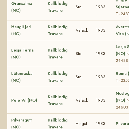
Gransalma
Kallblodig
Sto
1983
Stjern
(NO)
Travare
T- 243
Haugli Jarl
Kallblodig
Averst
Valack
1983
(NO)
Travare
Vira (
Lesja 
Lesja Terna
Kallblodig
Sto
1983
(NO)
(NO)
Travare
24488
Lötenraska
Kallblodig
Roma 
Sto
1983
(NO)
Travare
T- 235
Nöste
Kallblodig
Pete Vil (NO)
Valack
1983
(NO)
Travare
24603
Pilvaragutt
Kallblodig
Hingst
1983
Pilvar
(NO)
Travare