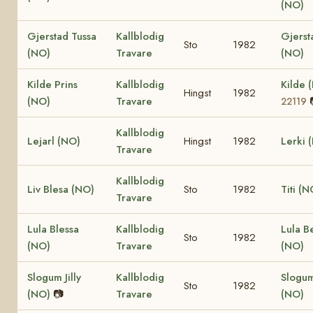
(NO)
Gjerstad Tussa
Kallblodig
Gjersta
Sto
1982
(NO)
Travare
(NO)
Kilde Prins
Kallblodig
Kilde 
Hingst
1982
(NO)
Travare
22119
Kallblodig
Lejarl (NO)
Hingst
1982
Lerki 
Travare
Kallblodig
Liv Blesa (NO)
Sto
1982
Titi (N
Travare
Lula Blessa
Kallblodig
Lula B
Sto
1982
(NO)
Travare
(NO)
Slogum Jilly
Kallblodig
Slogum 
Sto
1982
(NO)
📷
Travare
(NO)