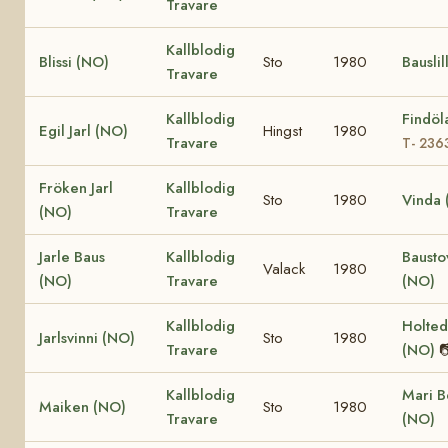
Travare
Kallblodig
Blissi (NO)
Sto
1980
Bauslil
Travare
Kallblodig
Findöl
Egil Jarl (NO)
Hingst
1980
Travare
T- 236
Fröken Jarl
Kallblodig
Sto
1980
Vinda 
(NO)
Travare
Jarle Baus
Kallblodig
Bausto
Valack
1980
(NO)
Travare
(NO)
Kallblodig
Holte
Jarlsvinni (NO)
Sto
1980
Travare
(NO)

Kallblodig
Mari B
Maiken (NO)
Sto
1980
Travare
(NO)