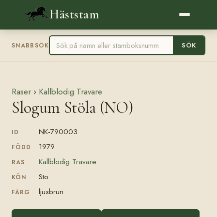
Häststam
SÖK
SNABBSÖK
Raser
›
Kallblodig Travare
Slogum Stöla (NO)
NK-790003
ID
1979
FÖDD
Kallblodig Travare
RAS
Sto
KÖN
ljusbrun
FÄRG