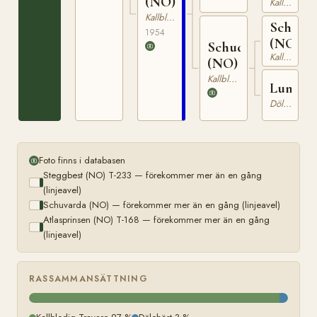
(NO)
Kallblodig Travare
T-
Kallblodig Travare
897
Schuma
1954
(NO)
Schudina
Kallblodig Travare
(NO)
Kallblodig Travare
Lunda
Dölehäst
Foto finns i databasen
Steggbest (NO) T-233 — förekommer mer än en gång
(linjeavel)
Schuvarda (NO) — förekommer mer än en gång (linjeavel)
Atlasprinsen (NO) T-168 — förekommer mer än en gång
(linjeavel)
RASSAMMANSÄTTNING