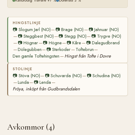
Kallblodig Travare 97 %
Dölehäst 3 %
HINGSTLINJE
📷
Slogum Jarl (NO)
📷
Brage (NO)
📷
Jahnuar (NO)
—
—
📷
Steggbest (NO)
📷
Stegg (NO)
📷
Trygve (NO)
—
—
—
📷
Högnar
📷
Högne
📷
Kåre
📷
Dalegudbrand
—
—
—
—
Dölegubben
📷
Sterkoder
Toftebrun
—
—
—
—
Den gamle Toftehingsten
Hingst från Tofte i Dovre
—
STOLINJE
📷
Stöva (NO)
📷
Schuvarda (NO)
📷
Schudina (NO)
—
—
Lunda
📷
Lenda
—
—
—
Fröya, inköpt från Gudbrandsdalen
Avkommor (4)