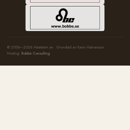
© 2006–2026 Häststam.se · Grundad av Karin Halvarsson
Hosting:
Bobbe Consulting