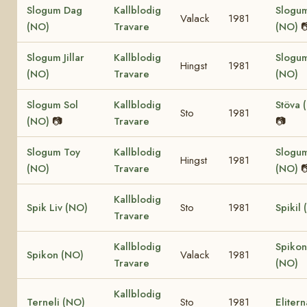
Slogum Dag
Kallblodig
Slogum
Valack
1981
(NO)
Travare
(NO)

Slogum Jillar
Kallblodig
Slogum 
Hingst
1981
(NO)
Travare
(NO)
Slogum Sol
Kallblodig
Stöva 
Sto
1981
(NO)
📷
Travare
📷
Slogum Toy
Kallblodig
Slogu
Hingst
1981
(NO)
Travare
(NO)

Kallblodig
Spik Liv (NO)
Sto
1981
Spikil
Travare
Kallblodig
Spiko
Spikon (NO)
Valack
1981
Travare
(NO)
Kallblodig
Terneli (NO)
Sto
1981
Eliter