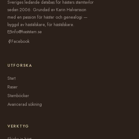
Sveriges ledande databas för hästars stamtavlor
sedan 2006. Grundad av Karin Halvarsson
med en passion för hästar och genealogi —
byggd av hästälskare, för hästälskare.
info@haststam.se
Facebook
UTFORSKA
Start
Raser
Stamböcker
Avancerad sökning
VERKTYG
Skicka in häst