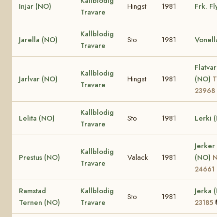
Kallblodig
Injar (NO)
Hingst
1981
Frk. F
Travare
Kallblodig
Jarella (NO)
Sto
1981
Vonell
Travare
Flatva
Kallblodig
Jarlvar (NO)
Hingst
1981
(NO)
T
Travare
23968
Kallblodig
Lelita (NO)
Sto
1981
Lerki 
Travare
Jerker
Kallblodig
Prestus (NO)
Valack
1981
(NO)
Travare
24661
Ramstad
Kallblodig
Jerka 
Sto
1981
Ternen (NO)
Travare
23185