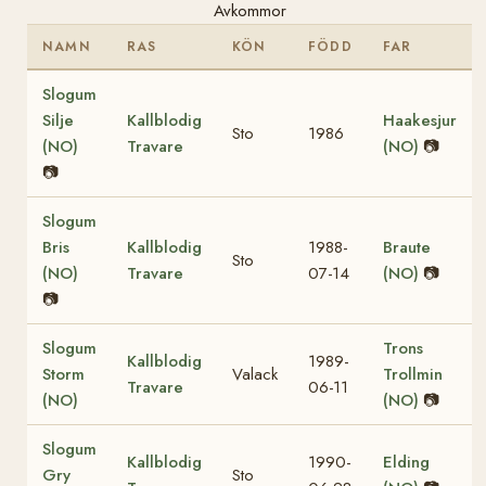
Avkommor
NAMN
RAS
KÖN
FÖDD
FAR
Slogum
Silje
Kallblodig
Haakesjur
Sto
1986
(NO)
Travare
(NO)
📷
📷
Slogum
Bris
Kallblodig
1988-
Braute
Sto
(NO)
Travare
07-14
(NO)
📷
📷
Slogum
Trons
Kallblodig
1989-
Storm
Valack
Trollmin
Travare
06-11
(NO)
(NO)
📷
Slogum
Kallblodig
1990-
Elding
Gry
Sto