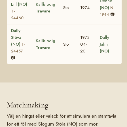
Donno
Lill (NO)
Kallblodig
Sto
1974
(NO)
N
Travare
T-
📷
1944
24460
Dally
Stöva
1973-
Dally
Kallblodig
(NO)
Sto
04-
Jahn
T-
Travare
20
(NO)
24457
📷
Matchmaking
Välj en hingst eller valack för att simulera en stamtavla
för ett föl med Slogum Stöla (NO) som mor.