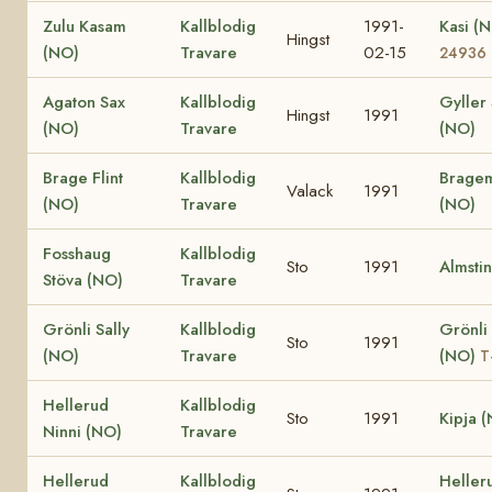
Zulu Kasam
Kallblodig
1991-
Kasi (
Hingst
(NO)
Travare
02-15
24936
Agaton Sax
Kallblodig
Gyller
Hingst
1991
(NO)
Travare
(NO)
Brage Flint
Kallblodig
Brage
Valack
1991
(NO)
Travare
(NO)
Fosshaug
Kallblodig
Sto
1991
Almsti
Stöva (NO)
Travare
Grönli Sally
Kallblodig
Grönli 
Sto
1991
(NO)
Travare
(NO)
T
Hellerud
Kallblodig
Sto
1991
Kipja 
Ninni (NO)
Travare
Hellerud
Kallblodig
Heller