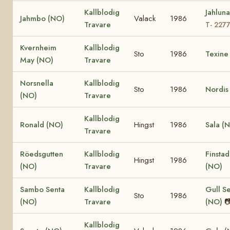
Kallblodig
Jahlun
Jahmbo (NO)
Valack
1986
Travare
T- 227
Kvernheim
Kallblodig
Sto
1986
Texine
May (NO)
Travare
Norsnella
Kallblodig
Sto
1986
Nordis
(NO)
Travare
Kallblodig
Ronald (NO)
Hingst
1986
Sala (
Travare
Röedsgutten
Kallblodig
Finstad
Hingst
1986
(NO)
Travare
(NO)
Sambo Senta
Kallblodig
Gull S
Sto
1986
(NO)
Travare
(NO)

Kallblodig