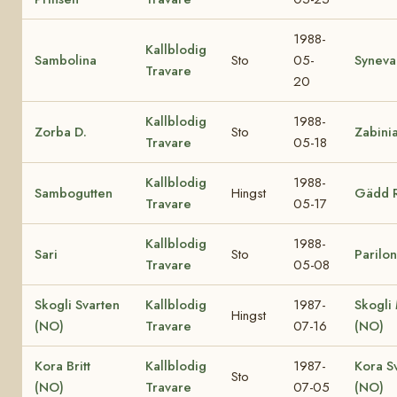
1988-
Kallblodig
Sambolina
Sto
05-
Syneva
Travare
20
Kallblodig
1988-
Zorba D.
Sto
Zabini
Travare
05-18
Kallblodig
1988-
Sambogutten
Hingst
Gädd 
Travare
05-17
Kallblodig
1988-
Sari
Sto
Parilo
Travare
05-08
Skogli Svarten
Kallblodig
1987-
Skogli
Hingst
(NO)
Travare
07-16
(NO)
Kora Britt
Kallblodig
1987-
Kora S
Sto
(NO)
Travare
07-05
(NO)