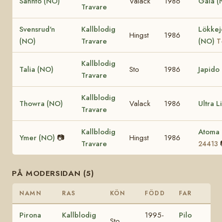
Sannto (NO)
Valack
1986
Gala (
Travare
Svensrud'n
Kallblodig
Lökkej
Hingst
1986
(NO)
Travare
(NO)
T
Kallblodig
Talia (NO)
Sto
1986
Japido
Travare
Kallblodig
Thowra (NO)
Valack
1986
Ultra L
Travare
Kallblodig
Atoma
Ymer (NO)
📷
Hingst
1986
Travare
24413
PÅ MODERSIDAN (5)
NAMN
RAS
KÖN
FÖDD
FAR
Pirona
Kallblodig
1995-
Pilo
Sto