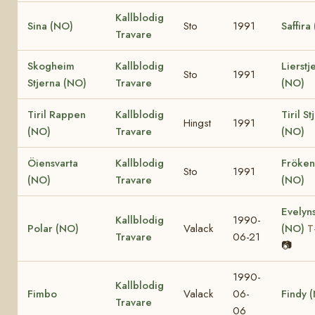
Kallblodig
Sina (NO)
Sto
1991
Saffira
Travare
Skogheim
Kallblodig
Lierstj
Sto
1991
Stjerna (NO)
Travare
(NO)
Tiril Rappen
Kallblodig
Tiril St
Hingst
1991
(NO)
Travare
(NO)
Öiensvarta
Kallblodig
Fröken
Sto
1991
(NO)
Travare
(NO)
Evelyns
Kallblodig
1990-
Polar (NO)
Valack
(NO)
T
Travare
06-21
📷
1990-
Kallblodig
Fimbo
Valack
06-
Findy 
Travare
06