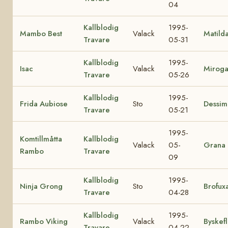
04
Kallblodig
1995-
Mambo Best
Valack
Matild
Travare
05-31
Kallblodig
1995-
Isac
Valack
Mirog
Travare
05-26
Kallblodig
1995-
Frida Aubiose
Sto
Dessim
Travare
05-21
1995-
Komtillmåtta
Kallblodig
Valack
05-
Grana L
Rambo
Travare
09
Kallblodig
1995-
Ninja Grong
Sto
Brofux
Travare
04-28
Kallblodig
1995-
Rambo Viking
Valack
Byskef
Travare
04-22