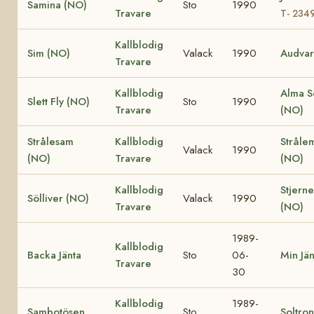
Samina (NO)
Sto
1990
Travare
T- 234
Kallblodig
Sim (NO)
Valack
1990
Audvar
Travare
Kallblodig
Alma S
Slett Fly (NO)
Sto
1990
Travare
(NO)
Strålesam
Kallblodig
Stråle
Valack
1990
(NO)
Travare
(NO)
Kallblodig
Stjerne
Sölliver (NO)
Valack
1990
Travare
(NO)
1989-
Kallblodig
Backa Jänta
Sto
06-
Min Jän
Travare
30
Kallblodig
1989-
Sambotösen
Sto
Soltro