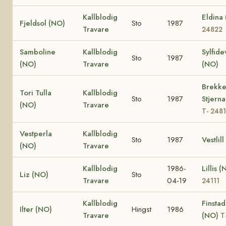
Kallblodig
Eldina
Fjeldsol (NO)
Sto
1987
Travare
24822
Samboline
Kallblodig
Sylfide
Sto
1987
(NO)
Travare
(NO)
Brekk
Tori Tulla
Kallblodig
Sto
1987
Stjern
(NO)
Travare
T- 248
Vestperla
Kallblodig
Sto
1987
Vestlil
(NO)
Travare
Kallblodig
1986-
Lillis 
Liz (NO)
Sto
Travare
04-19
24111
Kallblodig
Finsta
Ilter (NO)
Hingst
1986
Travare
(NO)
T