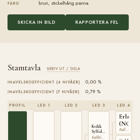
brun, stickelhårig panna
FÄRG
SKICKA IN BILD
RAPPORTERA FEL
Stamtavla
SKRIV UT / DELA
0,00 %
INAVELSKOEFFICIENT (4 NIVÅER)
0,79 %
INAVELSKOEFFICIENT (7 NIVÅER)
PROFIL
LED 1
LED 2
LED 3
LED 4
Erlarg
(NO)
Kvikk
Kallblodig Travare
Sylfiden
(NO)
Kallblodig Travare