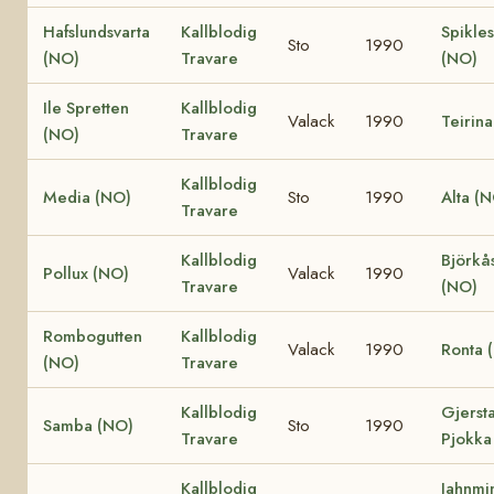
Hafslundsvarta
Kallblodig
Spikles
Sto
1990
(NO)
Travare
(NO)
Ile Spretten
Kallblodig
Valack
1990
Teirin
(NO)
Travare
Kallblodig
Media (NO)
Sto
1990
Alta (
Travare
Kallblodig
Björkå
Pollux (NO)
Valack
1990
Travare
(NO)
Rombogutten
Kallblodig
Valack
1990
Ronta 
(NO)
Travare
Kallblodig
Gjerst
Samba (NO)
Sto
1990
Travare
Pjokka
Kallblodig
Jahnmi