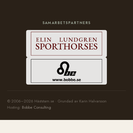
SAMARBETSPARTNERS
© 2006–2026 Häststam.se · Grundad av Karin Halvarsson
Hosting:
Bobbe Consulting