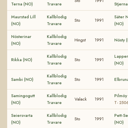
Sto
1991
Terna (NO)
Travare
Stjern
Maurstad Lill
Kallblodig
Säter 
Sto
1991
(NO)
Travare
(NO)
Nösterinar
Kallblodig
Hingst
1991
Nösty 
(NO)
Travare
Kallblodig
Lappe
Rikka (NO)
Sto
1991
Travare
(NO)
Kallblodig
Sambi (NO)
Sto
1991
Elbrun
Travare
Samingogutt
Kallblodig
Pilmöy
Valack
1991
(NO)
Travare
T- 250
Seiersvarta
Kallblodig
Pett-Se
Sto
1991
(NO)
Travare
(NO)