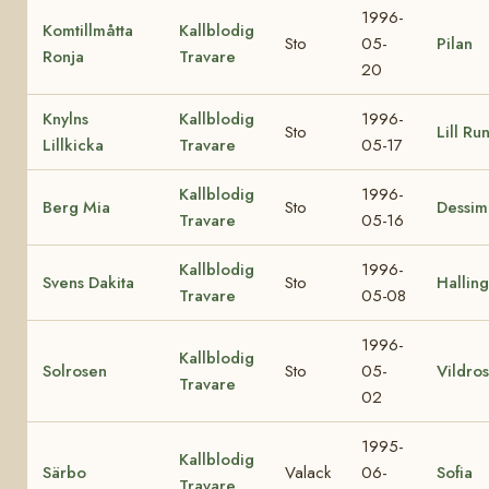
1996-
Komtillmåtta
Kallblodig
Sto
05-
Pilan
Ronja
Travare
20
Knylns
Kallblodig
1996-
Sto
Lill Ru
Lillkicka
Travare
05-17
Kallblodig
1996-
Berg Mia
Sto
Dessim
Travare
05-16
Kallblodig
1996-
Svens Dakita
Sto
Hallin
Travare
05-08
1996-
Kallblodig
Solrosen
Sto
05-
Vildro
Travare
02
1995-
Kallblodig
Särbo
Valack
06-
Sofia
Travare