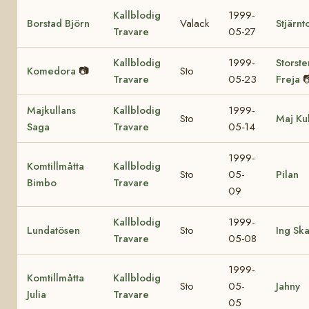
Kallblodig
1999-
Borstad Björn
Valack
Stjärnt
Travare
05-27
Kallblodig
1999-
Storste
Komedora
📷
Sto
Travare
05-23
Freja

Majkullans
Kallblodig
1999-
Sto
Maj Ku
Saga
Travare
05-14
1999-
Komtillmåtta
Kallblodig
Sto
05-
Pilan
Bimbo
Travare
09
Kallblodig
1999-
Lundatösen
Sto
Ing Sk
Travare
05-08
1999-
Komtillmåtta
Kallblodig
Sto
05-
Jahny
Julia
Travare
05