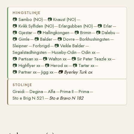
HINGSTLINJE
📷
Sambo (NO)
📷
Knaust (NO)
—
—
📷
Kvikk Sylfiden (NO)
Erlargubben (NO)
📷
Erlar
—
—
—
📷
Gjestar
📷
Hallingkongen
📷
Brimin
📷
Dalebu
—
—
—
—
📷
Gimle
📷
Balder
📷
Dovre
Borkhushingsten
—
—
—
—
Sleipner
Forbrigd
📷
Veikle Balder
—
—
—
Segalstadhingsten
Huseby-Odin
Odin xx
—
—
—
📷
Partisan xx
📷
Walton xx
📷
Sir Peter Teazle xx
—
—
—
📷
Highflyer xx
📷
Herod xx
📷
Tartar xx
—
—
—
📷
Partner xx
Jigg xx
📷
Byerley Turk ox
—
—
STOLINJE
Greidi
Degina
Alfa
Prima II
Prima
—
—
—
—
—
Sto e Brig N 521
Sto e Bravo N 182
—