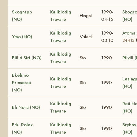
Skograpp
Kallblodig
1990-
Skogro
Hingst
(NO)
Travare
04-16
(NO)
Kallblodig
1990-
Atoma
Ymo (NO)
Valack
Travare
03-10
24413
Kallblodig
Blilid Siri (NO)
Sto
1990
Pilvill
Travare
Ekelimo
Kallblodig
Lesjag
Prinsessa
Sto
1990
Travare
(NO)
(NO)
Kallblodig
Reit N
Eli Nora (NO)
Sto
1990
Travare
(NO)
Frk. Rolex
Kallblodig
Bryhns
Sto
1990
(NO)
Travare
(NO)