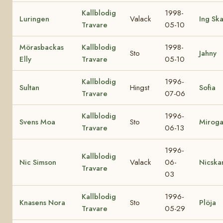
Kallblodig
1998-
Luringen
Valack
Ing Sk
Travare
05-10
Mörasbackas
Kallblodig
1998-
Sto
Jahny
Elly
Travare
05-10
Kallblodig
1996-
Sultan
Hingst
Sofia
Travare
07-06
Kallblodig
1996-
Svens Moa
Sto
Mirog
Travare
06-13
1996-
Kallblodig
Nic Simson
Valack
06-
Nicska
Travare
03
Kallblodig
1996-
Knasens Nora
Sto
Plöja
Travare
05-29