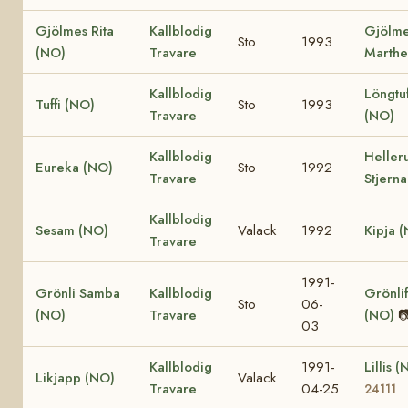
Gjölmes Rita
Kallblodig
Gjölm
Sto
1993
(NO)
Travare
Marthe
Kallblodig
Löngtu
Tuffi (NO)
Sto
1993
Travare
(NO)
Kallblodig
Heller
Eureka (NO)
Sto
1992
Travare
Stjern
Kallblodig
Sesam (NO)
Valack
1992
Kipja 
Travare
1991-
Grönli Samba
Kallblodig
Grönli
Sto
06-
(NO)
Travare
(NO)

03
Kallblodig
1991-
Lillis 
Likjapp (NO)
Valack
Travare
04-25
24111