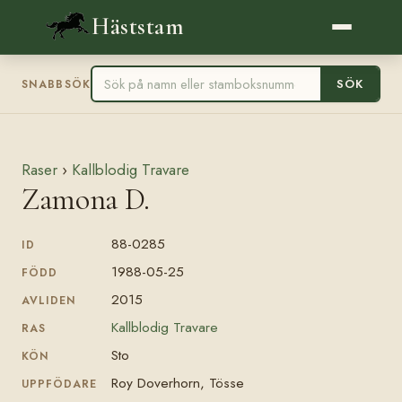
Häststam
SÖK
SNABBSÖK
Raser
›
Kallblodig Travare
Zamona D.
88-0285
ID
1988-05-25
FÖDD
2015
AVLIDEN
Kallblodig Travare
RAS
Sto
KÖN
Roy Doverhorn, Tösse
UPPFÖDARE