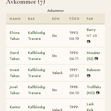
Avkommor (7)
Avkommor
NAMN
RAS
KÖN
FÖDD
FAR
Barry
Elvina
Kallblodig
1993-
Sto
NT 68
Tabac
Travare
06-19
📷
Gerd
Kallblodig
1995-
Mosäter
Sto
Tabac
Travare
06-11
(52)
📷
Invest
Kallblodig
1997-
Babsson
Valack
Tabac
Travare
07-01
📷
Juvel
Kallblodig
1998-
Trollfaks
Sto
Tabac
Travare
06-10
(NO)
📷
Leik
Kantor
Kallblodig
1999-
Valack
Kvik