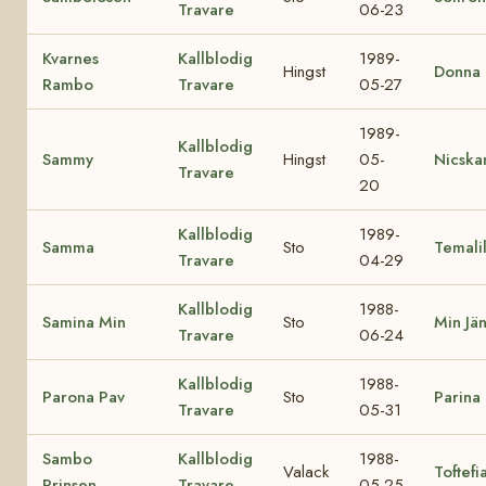
Travare
06-23
Kvarnes
Kallblodig
1989-
Hingst
Donna L
Rambo
Travare
05-27
1989-
Kallblodig
Sammy
Hingst
05-
Nicska
Travare
20
Kallblodig
1989-
Samma
Sto
Temalil
Travare
04-29
Kallblodig
1988-
Samina Min
Sto
Min Jän
Travare
06-24
Kallblodig
1988-
Parona Pav
Sto
Parina
Travare
05-31
Sambo
Kallblodig
1988-
Valack
Toftefi
Prinsen
Travare
05-25