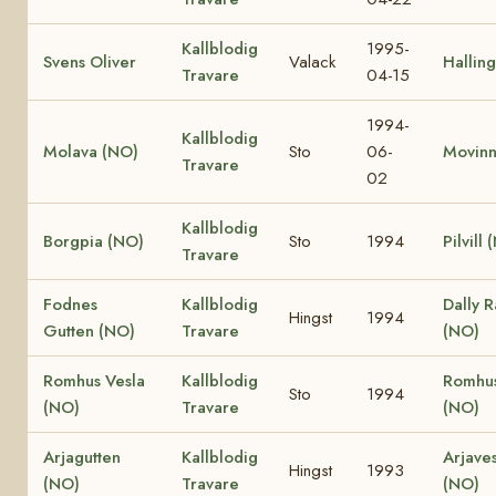
Kallblodig
1995-
Svens Oliver
Valack
Hallin
Travare
04-15
1994-
Kallblodig
Molava (NO)
Sto
06-
Movinn
Travare
02
Kallblodig
Borgpia (NO)
Sto
1994
Pilvill
Travare
Fodnes
Kallblodig
Dally 
Hingst
1994
Gutten (NO)
Travare
(NO)
Romhus Vesla
Kallblodig
Romhus
Sto
1994
(NO)
Travare
(NO)
Arjagutten
Kallblodig
Arjave
Hingst
1993
(NO)
Travare
(NO)