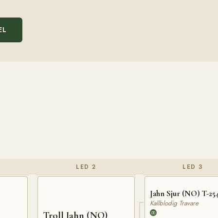
EL
LED 2
LED 3
Jahn Sjur (NO) T-25
Kallblodig Travare
Troll Jahn (NO)