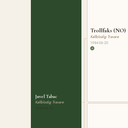
Trollfaks (NO)
Kallblodig Travare
1984-06-20
Juvel Tabac
Kallblodig Travare
1998-06-10