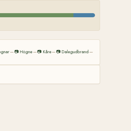
ögnar
📷
Högne
📷
Kåre
📷
Dalegudbrand
—
—
—
—