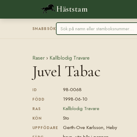
Häststam
SNABBSÖK
Raser
›
Kallblodig Travare
Juvel Tabac
98-0068
ID
1998-06-10
FÖDD
Kallblodig Travare
RAS
Sto
KÖN
Gerth-Ove Karlsson, Heby
UPPFÖDARE
brun, vita hår i pannan