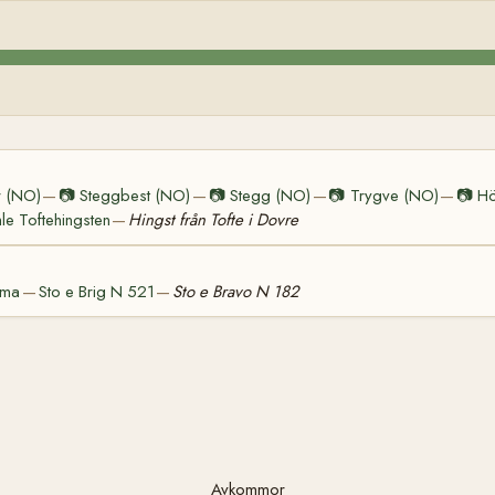
r (NO)
📷
Steggbest (NO)
📷
Stegg (NO)
📷
Trygve (NO)
📷
H
—
—
—
—
e Toftehingsten
Hingst från Tofte i Dovre
—
ima
Sto e Brig N 521
Sto e Bravo N 182
—
—
Avkommor