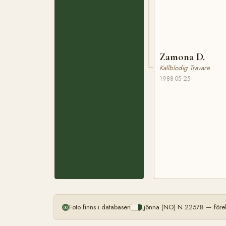
Zamona D.
Kallblodig Travare
1988-05-25
Foto finns i databasen
Ljönna (NO) N 22578 — förek