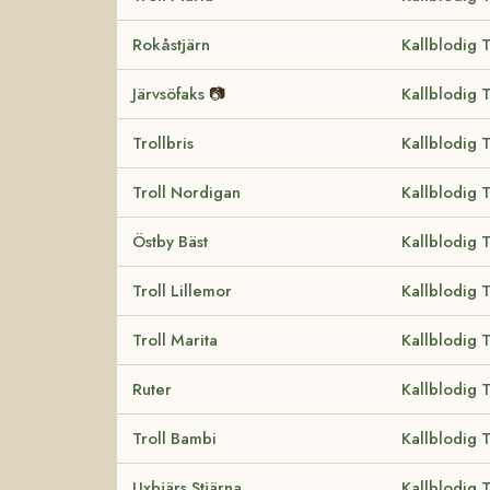
Rokåstjärn
Kallblodig 
Järvsöfaks
📷
Kallblodig 
Trollbris
Kallblodig 
Troll Nordigan
Kallblodig 
Östby Bäst
Kallblodig 
Troll Lillemor
Kallblodig 
Troll Marita
Kallblodig 
Ruter
Kallblodig 
Troll Bambi
Kallblodig 
Uxbjärs Stjärna
Kallblodig 