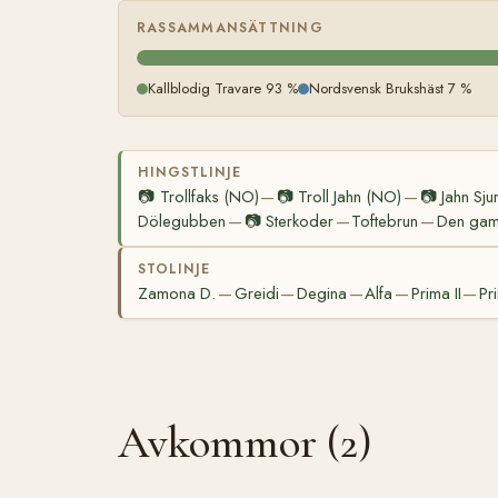
RASSAMMANSÄTTNING
Kallblodig Travare 93 %
Nordsvensk Brukshäst 7 %
HINGSTLINJE
📷
Trollfaks (NO)
📷
Troll Jahn (NO)
📷
Jahn Sju
—
—
Dölegubben
📷
Sterkoder
Toftebrun
Den gaml
—
—
—
STOLINJE
Zamona D.
Greidi
Degina
Alfa
Prima II
Pr
—
—
—
—
—
Avkommor (2)