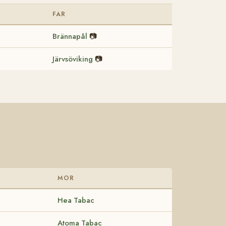
FAR
Brännapål
📷
Järvsöviking
📷
MOR
Hea Tabac
Atoma Tabac